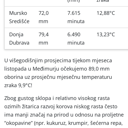
Mursko
72,0
7.615
12,88°C
Središće
mm
minuta
Donja
79,4
6.490
13,23°C
Dubrava
mm
minuta
U višegodišnjim prosjecima tijekom mjeseca
listopada u Međimurju očekujemo 89,0 mm
oborina uz prosječnu mjesečnu temperaturu
zraka 9,9°C!
Zbog gustog sklopa i relativno visokog rasta
ozimih žitarica razvoj korova niskog rasta često
ima manji značaj na prirod u odnosu na proljetne
“okopavine” (npr. kukuruz, krumpir, šećerna repa,