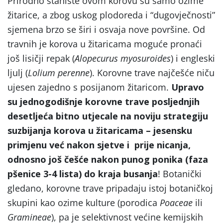
Prirodno stanište ovom korovu su samo ozime
žitarice, a zbog uskog plodoreda i “dugovječnosti”
sjemena brzo se širi i osvaja nove površine. Od
travnih je korova u žitaricama moguće pronaći
još lisičji repak (
Alopecurus
myosuroides
) i engleski
ljulj (
Lolium perenne
). Korovne trave najčešće niču
ujesen zajedno s posijanom žitaricom.
Upravo
su jednogodišnje korovne trave posljednjih
desetljeća bitno utjecale na noviju strategiju
suzbijanja korova u žitaricama – jesensku
primjenu već nakon sjetve i prije nicanja,
odnosno još češće nakon punog ponika (faza
pšenice 3-4 lista) do kraja busanja
! Botanički
gledano, korovne trave pripadaju istoj botaničkoj
skupini kao ozime kulture (porodica
Poaceae
ili
Gramineae
), pa je selektivnost većine kemijskih