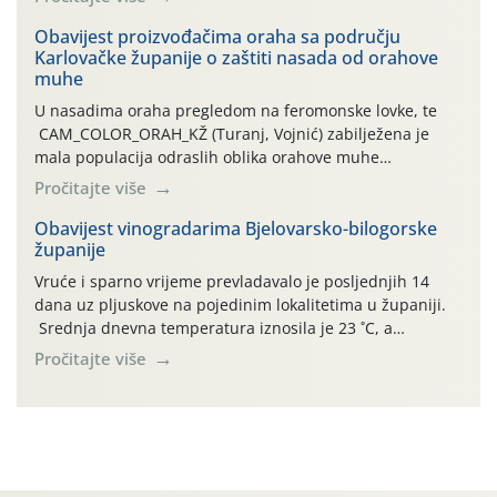
orahove muhe (Rhagoletis completa)! Već dvanaest dana
traje drugi ovogodišnji “toplinski udar”, koji naročito
Obavijest proizvođačima oraha sa području
Karlovačke županije o zaštiti nasada od orahove
izražen zadnja šest dana (31.7.-05.8.), jer najviše
muhe
temperature zraka svakodnevno […]
U nasadima oraha pregledom na feromonske lovke, te
CAM_COLOR_ORAH_KŽ (Turanj, Vojnić) zabilježena je
mala populacija odraslih oblika orahove muhe
(Rhagoletis completa). Niska brojnost može se objasniti
Pročitajte više
činjenicom da je riječ o mladim nasadima s vrlo malim
urodom, što je povezano i s manjim brojem prezimjelih
Obavijest vinogradarima Bjelovarsko-bilogorske
županije
jedinki. U starijim nasadima, na žutim ljepljivim Rebell
pločama s […]
Vruće i sparno vrijeme prevladavalo je posljednjih 14
dana uz pljuskove na pojedinim lokalitetima u županiji.
Srednja dnevna temperatura iznosila je 23 ˚C, a
maksimalne su posljednjih dana dosezale do 35 ˚C.
Pročitajte više
Simptome plamenjače vinove loze (Plasmoparas
viticola) vidljivi su na zapercima i vršnom mladom lišću.
Kako bi i dalje održali zdravu lisnu masu u zaštiti je
moguće […]