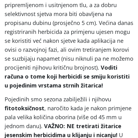
pripremljenom i usitnjenom tlu, a za dobru
selektivnost sjetva mora biti obavljena na
propisanu dubinu (prosječno 5 cm). Većina danas
registriranih herbicida za primjenu ujesen mogu
se koristiti već nakon sjetve kada aplikacija ne
ovisi o razvojnoj fazi, ali ovim tretiranjem korovi
se suzbijaju napamet (nisu niknuli pa ne možemo
procijeniti njihovu kritičnu brojnost).
Voditi
računa o tome koji herbicidi se smiju koristiti
u pojedinim vrstama strnih žitarica!
Pojedinih smo sezona zabilježili i njihovu
fitotoksičnost
, naročito kada je nakon primjene
pala velika količina oborina (više od 45 mm u
jednom danu).
VAŽNO: NE tretirati žitarice
jesenskim herbicidima u klijanju i nicanju!
U