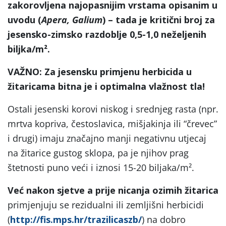
zakorovljena najopasnijim vrstama opisanim u
uvodu (
Apera, Galium
) – tada je kritični broj za
jesensko-zimsko razdoblje 0,5-1,0 neželjenih
biljka/m².
VAŽNO: Za jesensku primjenu herbicida u
žitaricama bitna je i optimalna vlažnost tla!
Ostali jesenski korovi niskog i srednjeg rasta (npr.
mrtva kopriva, čestoslavica, mišjakinja ili “črevec”
i drugi) imaju značajno manji negativnu utjecaj
na žitarice gustog sklopa, pa je njihov prag
štetnosti puno veći i iznosi 15-20 biljaka/m².
Već nakon sjetve a prije nicanja ozimih žitarica
primjenjuju se rezidualni ili zemljišni herbicidi
(
http://fis.mps.hr/trazilicaszb/
) na dobro