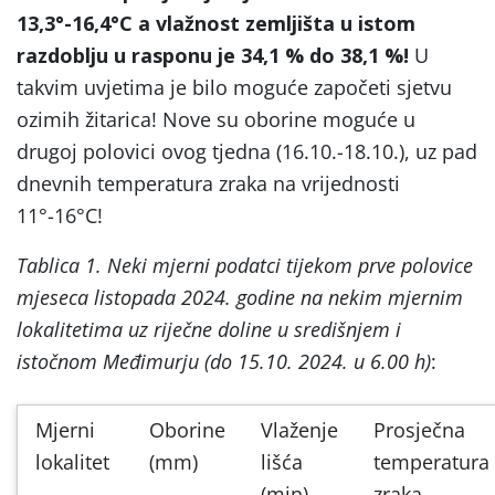
13,3
°
-16,4
°
C a vlažnost zemljišta u istom
razdoblju u rasponu je 34,1
%
do 38,1
%
!
U
takvim uvjetima je bilo moguće započeti sjetvu
ozimih žitarica! Nove su oborine moguće u
drugoj polovici ovog tjedna (16.10.-18.10.), uz pad
dnevnih temperatura zraka na vrijednosti
11°-16°C!
Tablica 1. Neki mjerni podatci tijekom prve polovice
mjeseca listopada 2024. godine na nekim mjernim
lokalitetima uz riječne doline u središnjem i
istočnom Međimurju (do 15.10. 2024. u 6.00 h)
:
Mjerni
Oborine
Vlaženje
Prosječna
lokalitet
(mm)
lišća
temperatura
(min)
zraka