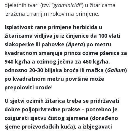
djelatnih tvari (tzv. “
graminicidi
“) u žitaricama
izražena u ranijim rokovima primjene.
Isplativost rane primjene herbicida u
žitaricama vidljiva je iz činjenice da 100 vlati
slakoperke ili pahovke (
Apera
) po metru
kvadratnom smanjuje prinos ozime pšenice za
940 kg/ha a ozimog ječma za 460 kg/ha,
odnosno 20-30 biljaka broća ili mačka (
Galium
)
po kvadratnom metru površine može
prepoloviti urode
!
U sjetvi ozimih žitarica treba se pridržavati
dobre poljoprivredne prakse – potrebno je
osigurati sjetvu čistog sjemena (dorađeno
sjeme proizvođačkih kuća), a izbjegavati