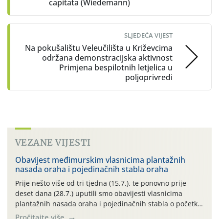
capitata (Wiedemann)
SLJEDEĆA VIJEST
Na pokušalištu Veleučilišta u Križevcima
održana demonstracijska aktivnost
Primjena bespilotnih letjelica u
poljoprivredi
VEZANE VIJESTI
Obavijest međimurskim vlasnicima plantažnih
nasada oraha i pojedinačnih stabla oraha
Prije nešto više od tri tjedna (15.7.), te ponovno prije
deset dana (28.7.) uputili smo obavijesti vlasnicima
plantažnih nasada oraha i pojedinačnih stabla o početku
leta i ovogodišnjoj potrebi usmjerenog suzbijanja
Pročitajte više