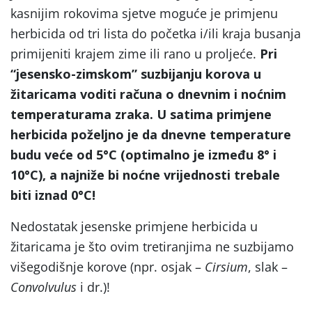
kasnijim rokovima sjetve moguće je primjenu
herbicida od tri lista do početka i/ili kraja busanja
primijeniti krajem zime ili rano u proljeće.
Pri
“jesensko-zimskom” suzbijanju korova u
žitaricama voditi računa o dnevnim i noćnim
temperaturama zraka. U satima primjene
herbicida poželjno je da dnevne temperature
budu veće od 5°C (optimalno je između 8° i
10°C), a najniže bi noćne vrijednosti trebale
biti iznad 0°C!
Nedostatak jesenske primjene herbicida u
žitaricama je što ovim tretiranjima ne suzbijamo
višegodišnje korove (npr. osjak –
Cirsium
, slak –
Convolvulus
i dr.)!