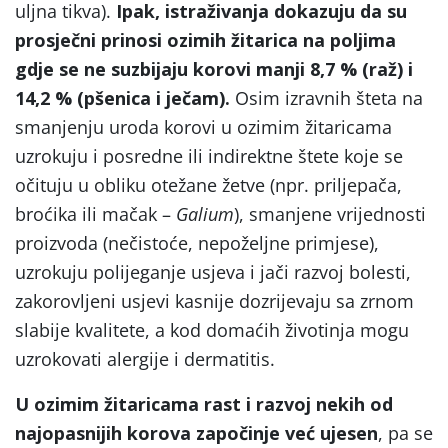
uljna tikva).
Ipak, istraživanja dokazuju da su
prosječni prinosi ozimih žitarica na poljima
gdje se ne suzbijaju korovi manji 8,7 % (raž) i
14,2 % (pšenica i ječam).
Osim izravnih šteta na
smanjenju uroda korovi u ozimim žitaricama
uzrokuju i posredne ili indirektne štete koje se
očituju u obliku otežane žetve (npr. priljepača,
broćika ili mačak –
Galium
), smanjene vrijednosti
proizvoda (nečistoće, nepoželjne primjese),
uzrokuju polijeganje usjeva i jači razvoj bolesti,
zakorovljeni usjevi kasnije dozrijevaju sa zrnom
slabije kvalitete, a kod domaćih životinja mogu
uzrokovati alergije i dermatitis.
U ozimim žitaricama rast i razvoj nekih od
najopasnijih korova započinje već ujesen
, pa se