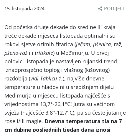
15. listopada 2024.
PODIJELI
Od početka druge dekade do sredine ili kraja
treće dekade mjeseca listopada optimalni su
rokovi sjetve ozimih žitarica (
ječam
,
pšenica
, raž,
pšeno-raž
ili
tritikale
) u Međimurju. U prvoj
polovici listopada je nastavljen rujanski trend
iznadprosječno toplog i vlažnog (kišovitog)
razdoblja (
vidi Tablicu 1.
), najviše dnevne
temperature u hladovini u središnjem dijelu
Međimurja u mjesecu listopada najčešće s
vrijednostima 13,7°-26,1°C! Jutra su većinom
svježa (najčešće 3,8°-12,7°C), pa su česte jutarnje
rose i/ili magle.
Dnevna t
emperatura tla na 7
cm dubine posljednjih tjedan dana iznosi