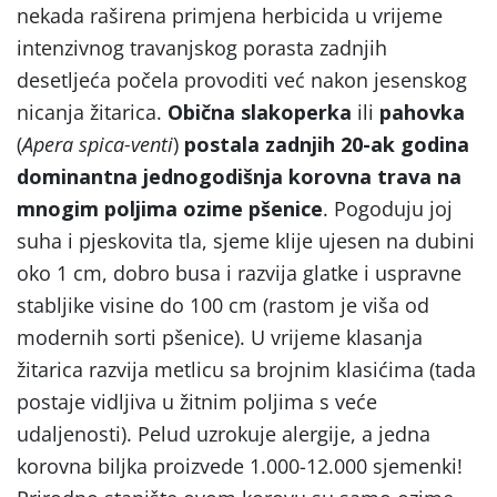
nekada raširena primjena herbicida u vrijeme
intenzivnog travanjskog porasta zadnjih
desetljeća počela provoditi već nakon jesenskog
nicanja žitarica.
Obična slakoperka
ili
pahovka
(
Apera spica-venti
)
postala zadnjih 20-ak godina
dominantna jednogodišnja korovna trava na
mnogim poljima ozime pšenice
. Pogoduju joj
suha i pjeskovita tla, sjeme klije ujesen na dubini
oko 1 cm, dobro busa i razvija glatke i uspravne
stabljike visine do 100 cm (rastom je viša od
modernih sorti pšenice). U vrijeme klasanja
žitarica razvija metlicu sa brojnim klasićima (tada
postaje vidljiva u žitnim poljima s veće
udaljenosti). Pelud uzrokuje alergije, a jedna
korovna biljka proizvede 1.000-12.000 sjemenki!