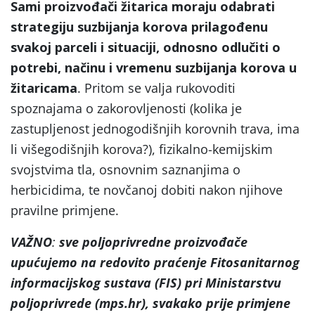
Sami proizvođači žitarica moraju odabrati
strategiju suzbijanja korova prilagođenu
svakoj parceli i situaciji, odnosno odlučiti o
potrebi, načinu i vremenu suzbijanja korova u
žitaricama
. Pritom se valja rukovoditi
spoznajama o zakorovljenosti (kolika je
zastupljenost jednogodišnjih korovnih trava, ima
li višegodišnjih korova?), fizikalno-kemijskim
svojstvima tla, osnovnim saznanjima o
herbicidima, te novčanoj dobiti nakon njihove
pravilne primjene.
VAŽNO
:
sve poljoprivredne proizvođače
upućujemo na
redovito praćenje Fitosanitarnog
informacijskog sustava (FIS) pri Ministarstvu
poljoprivrede (mps.hr), svakako prije primjene