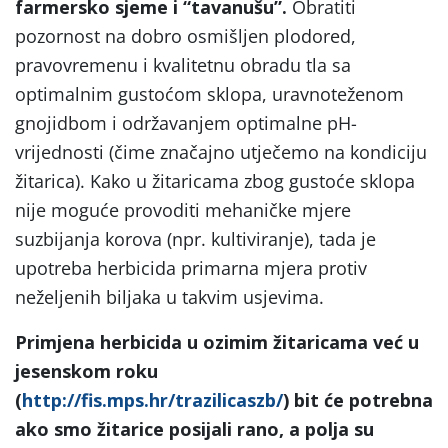
farmersko sjeme i “tavanušu”.
Obratiti
pozornost na dobro osmišljen plodored,
pravovremenu i kvalitetnu obradu tla sa
optimalnim gustoćom sklopa, uravnoteženom
gnojidbom i održavanjem optimalne pH-
vrijednosti (čime značajno utječemo na kondiciju
žitarica). Kako u žitaricama zbog gustoće sklopa
nije moguće provoditi mehaničke mjere
suzbijanja korova (npr. kultiviranje), tada je
upotreba herbicida primarna mjera protiv
neželjenih biljaka u takvim usjevima.
Primjena herbicida u ozimim žitaricama već u
jesenskom roku
(
http://fis.mps.hr/trazilicaszb/
) bit će potrebna
ako smo žitarice posijali rano, a polja su