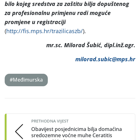
bilo kojeg sredstva za zaštitu bilja dopuštenog
za profesionalnu primjenu radi moguće
promjene u registraciji
(
http://fis.mps.hr/trazilicaszb/
).
mr.sc. Milorad Šubić, dipl.inž.agr.
milorad.subic@mps.hr
#Međimurska
Post
navigation
PRETHODNA VIJEST
Obavijest posjednicima bilja domaćina
sredozemne voćne muhe Ceratitis