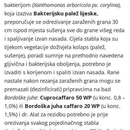
bakterijom
(Xanthomonas arboricola pv. corylina),
koja izaziva
Bakterijsku
palež lijeske,
preporučuje se odrezivanje zaraženih grana 30
cm ispod mjesta sušenja sve do grane višeg reda
i spaljivanje izvan nasada. Cijela stabla koja su
tijekom vegetacije doživjela kolaps (palež,
sušenje), poradi sumnje na prethodno navedena
gljivična i bakterijska oboljenja, potrebno je
izvaditi s korijenom i spaliti izvan nasada. Rane
nastale nakon rezanja zaraženih grana mogu se
premazati (dezinficirati) pripravcima na bazi
Bordoške juhe
:
Cuprocaffaro 50 WP
(u konc. 0,8 –
1,0%) ili
Bordoška juha caffaro 20 WP
(u konc.
1,5%) i dr. Alat za rezidbu potrebno je prije
orezivanja svakog pojedinačnog stabla