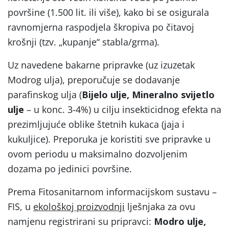
površine (1.500 lit. ili više), kako bi se osigurala
ravnomjerna raspodjela škropiva po čitavoj
krošnji (tzv. „kupanje“ stabla/grma).
Uz navedene bakarne pripravke (uz izuzetak
Modrog ulja), preporučuje se dodavanje
parafinskog ulja (
Bijelo ulje, Mineralno svijetlo
ulje
– u konc. 3-4%) u cilju insekticidnog efekta na
prezimljujuće oblike štetnih kukaca (jaja i
kukuljice). Preporuka je koristiti sve pripravke u
ovom periodu u maksimalno dozvoljenim
dozama po jedinici površine.
Prema Fitosanitarnom informacijskom sustavu –
FIS, u
ekološkoj proizvodnji
lješnjaka za ovu
namjenu registrirani su pripravci:
Modro ulje,