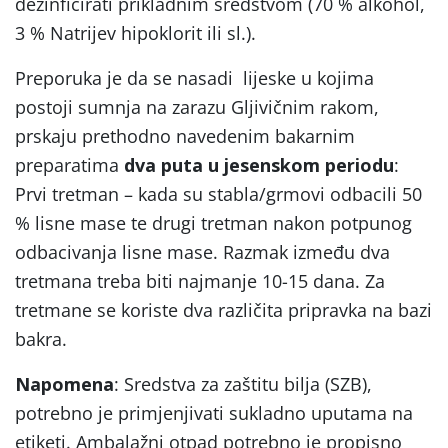
dezinficirati prikladnim sredstvom (70 % alkohol,
3 % Natrijev hipoklorit ili sl.).
Preporuka je da se nasadi lijeske u kojima
postoji sumnja na zarazu Gljivičnim rakom,
prskaju prethodno navedenim bakarnim
preparatima
dva puta u jesenskom periodu
:
Prvi tretman – kada su stabla/grmovi odbacili 50
% lisne mase te drugi tretman nakon potpunog
odbacivanja lisne mase. Razmak između dva
tretmana treba biti najmanje 10-15 dana. Za
tretmane se koriste dva različita pripravka na bazi
bakra.
Napomena
: Sredstva za zaštitu bilja (SZB),
potrebno je primjenjivati sukladno uputama na
etiketi. Ambalažni otpad potrebno je propisno