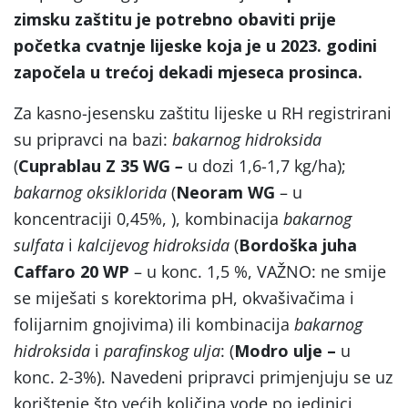
zimsku zaštitu je potrebno obaviti prije
početka cvatnje lijeske koja je u 2023. godini
započela u trećoj dekadi mjeseca prosinca.
Za kasno-jesensku zaštitu lijeske u RH registrirani
su pripravci na bazi:
bakarnog hidroksida
(
Cuprablau Z 35 WG
–
u dozi 1,6-1,7 kg/ha);
bakarnog oksiklorida
(
Neoram WG
– u
koncentraciji 0,45%, ), kombinacija
bakarnog
sulfata
i
kalcijevog hidroksida
(
Bordoška juha
Caffaro 20 WP
– u konc. 1,5 %, VAŽNO: ne smije
se miješati s korektorima pH, okvašivačima i
folijarnim gnojivima) ili kombinacija
bakarnog
hidroksida
i
parafinskog ulja
: (
Modro ulje –
u
konc. 2-3%). Navedeni pripravci primjenjuju se uz
korištenje što većih količina vode po jedinici