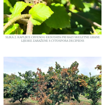
SLIKA 2. KAPLJICE CRVENOG EKSUDATA PRI BAZI SKELETNE GRANE
LIJESKE ZARAŽENE S CYTOSPORA DECIPIENS