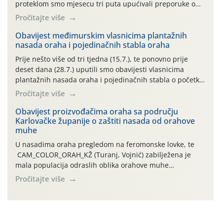
proteklom smo mjesecu tri puta upućivali preporuke o
preventivnim mjerama zaštite krizantema od najčešćih
Pročitajte više
uzročnika bolesti, štetnika i fito-fagnih grinja (23.7., 14.7.,
06.7.)! Na početku ovog mjeseca je zabilježeno je
Obavijest međimurskim vlasnicima plantažnih
nasada oraha i pojedinačnih stabla oraha
povijesno i ekstremno vruće meteorološko razdoblje, uz
najviše temperature […]
Prije nešto više od tri tjedna (15.7.), te ponovno prije
deset dana (28.7.) uputili smo obavijesti vlasnicima
plantažnih nasada oraha i pojedinačnih stabla o početku
leta i ovogodišnjoj potrebi usmjerenog suzbijanja
Pročitajte više
orahove muhe (Rhagoletis completa)! Već dvanaest dana
traje drugi ovogodišnji “toplinski udar”, koji naročito
Obavijest proizvođačima oraha sa području
Karlovačke županije o zaštiti nasada od orahove
izražen zadnja šest dana (31.7.-05.8.), jer najviše
muhe
temperature zraka svakodnevno […]
U nasadima oraha pregledom na feromonske lovke, te
CAM_COLOR_ORAH_KŽ (Turanj, Vojnić) zabilježena je
mala populacija odraslih oblika orahove muhe
(Rhagoletis completa). Niska brojnost može se objasniti
Pročitajte više
činjenicom da je riječ o mladim nasadima s vrlo malim
urodom, što je povezano i s manjim brojem prezimjelih
jedinki. U starijim nasadima, na žutim ljepljivim Rebell
pločama s […]