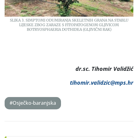
SLIKA 3. SIMPTOMI ODUMIRANJA SKELETNIH GRANA NA STABLU
LIJESKE ZBOG ZARAZE S FITOPATOGENOM GLJIVICOM
BOTRYOSPHAERIA DOTHIDEA (GLJIVIČNI RAK)
dr.sc. Tihomir Validžić
tihomir.validzic@mps.hr
#Osječko-baranjska
Post
navigation