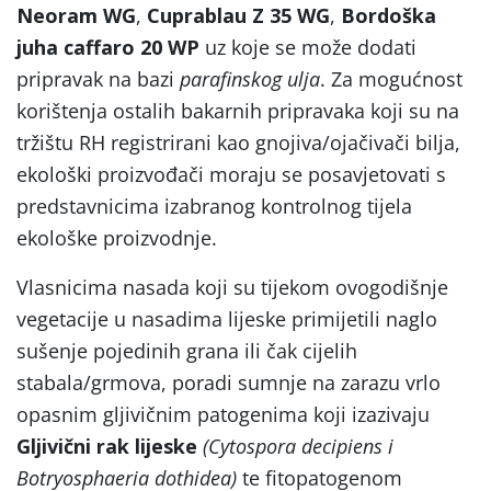
Neoram WG
,
Cuprablau Z 35 WG
,
Bordoška
juha caffaro 20 WP
uz koje se može dodati
pripravak na bazi
parafinskog ulja
. Za mogućnost
korištenja ostalih bakarnih pripravaka koji su na
tržištu RH registrirani kao gnojiva/ojačivači bilja,
ekološki proizvođači moraju se posavjetovati s
predstavnicima izabranog kontrolnog tijela
ekološke proizvodnje.
Vlasnicima nasada koji su tijekom ovogodišnje
vegetacije u nasadima lijeske primijetili naglo
sušenje pojedinih grana ili čak cijelih
stabala/grmova, poradi sumnje na zarazu vrlo
opasnim gljivičnim patogenima koji izazivaju
Gljivični rak lijeske
(Cytospora decipiens i
Botryosphaeria dothidea)
te fitopatogenom