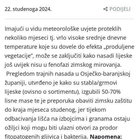
22. studenoga 2024.
PODIJELI
Imajući u vidu meteorološke uvjete proteklih
nekoliko mjeseci tj. vrlo visoke srednje dnevne
temperature koje su dovele do efekta „produljene
vegetacije“, može se zaključiti kako nasadi lijeske
još uvijek nisu u fenofazi zimskog mirovanja.
Pregledom trajnih nasada u Osječko-baranjskoj
županiji, utvrđeno je kako su stabla/grmovi
lijeske (ovisno o sortimentu), izgubili 50-70%
lisne mase te je preporuka obaviti zimsku zaštitu
do kraja mjeseca studenog, jer tijekom
odbacivanja lišća na izbojcima i granama ostaju
ožiljci koji mogu biti ulazni otvori za prodor
fitopatogenih gljivica i bakterija.
Napomena: