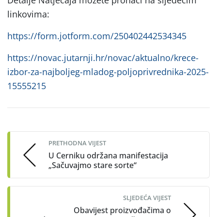
Detalje Natječaja možete pronaći na sljedećim
linkovima:
https://form.jotform.com/250402442534345
https://novac.jutarnji.hr/novac/aktualno/krece-
izbor-za-najboljeg-mladog-poljoprivrednika-2025-
15555215
Post
navigation
PRETHODNA VIJEST
U Cerniku održana manifestacija
„Sačuvajmo stare sorte“
SLJEDEĆA VIJEST
Obavijest proizvođačima o