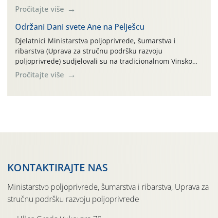
na pokusnom polju "Poredje", kraj naselja Belica (ARKOD
Pročitajte više
parcela ID 2445031) (središnji dio Međimurske županije).
Održani Dani svete Ane na Pelješcu
Djelatnici Ministarstva poljoprivrede, šumarstva i
ribarstva (Uprava za stručnu podršku razvoju
poljoprivrede) sudjelovali su na tradicionalnom Vinskom
forumu, održanom 24.07.2026. godine u Domu vinarske
Pročitajte više
tradicije u Putnikovićima na poluotoku Pelješcu, u
organizaciji PZ Putniković, Zadružni savez Dalmacije,
Udruga Dalmika i općina Ston. Manifestacija, koja se već
sedmu godinu zaredom održava u sklopu proslave Dana
svete […]
KONTAKTIRAJTE NAS
Ministarstvo poljoprivrede, šumarstva i ribarstva, Uprava za
stručnu podršku razvoju poljoprivrede