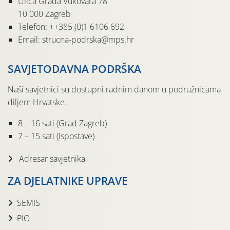
Ulica Grada Vukovara 78
10 000 Zagreb
Telefon: ++385 (0)1 6106 692
Email: strucna-podrska@mps.hr
SAVJETODAVNA PODRŠKA
Naši savjetnici su dostupni radnim danom u podružnicama
diljem Hrvatske.
8 – 16 sati (Grad Zagreb)
7 – 15 sati (Ispostave)
Adresar savjetnika
ZA DJELATNIKE UPRAVE
SEMIS
PIO