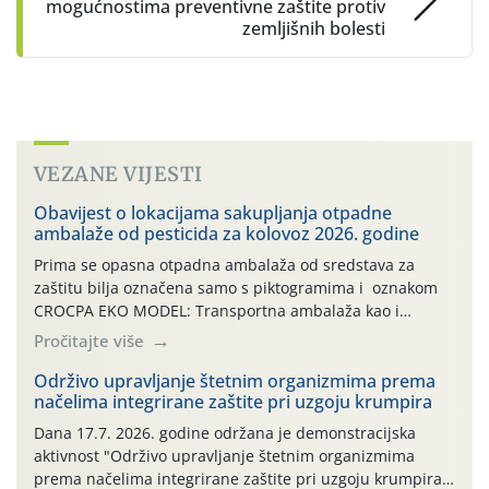
mogućnostima preventivne zaštite protiv
zemljišnih bolesti
VEZANE VIJESTI
Obavijest o lokacijama sakupljanja otpadne
ambalaže od pesticida za kolovoz 2026. godine
Prima se opasna otpadna ambalaža od sredstava za
zaštitu bilja označena samo s piktogramima i oznakom
CROCPA EKO MODEL: Transportna ambalaža kao i
ambalaža drugih proizvoda koji nisu sredstva za zaštitu
Pročitajte više
bilja (npr. ambalaža od mineralnih gnojiva,) se ne
prihvaća. Korisnicima je osiguran besplatni povrat
Održivo upravljanje štetnim organizmima prema
načelima integrirane zaštite pri uzgoju krumpira
prazne ambalaže isključivo ovih tvrtki: AGROCHEM-MAKS,
AGRONOM, ALBAUGH TKI* (PINUS […]
Dana 17.7. 2026. godine održana je demonstracijska
aktivnost "Održivo upravljanje štetnim organizmima
prema načelima integrirane zaštite pri uzgoju krumpira"