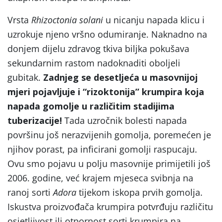
Vrsta
Rhizoctonia solani
u nicanju napada klicu i
uzrokuje njeno vršno odumiranje. Naknadno na
donjem dijelu zdravog tkiva biljka pokušava
sekundarnim rastom nadoknaditi oboljeli
gubitak.
Zadnjeg se desetljeća u masovnijoj
mjeri pojavljuje i
“rizoktonija
” krumpira koja
napada gomolje u različitim stadijima
tuberizacije!
Tada uzročnik bolesti napada
površinu još nerazvijenih gomolja, poremećen je
njihov porast, pa inficirani gomolji raspucaju.
Ovu smo pojavu u polju masovnije primijetili još
2006. godine, već krajem mjeseca svibnja na
ranoj sorti
Adora
tijekom iskopa prvih gomolja.
Iskustva proizvođača krumpira potvrđuju različitu
osjetljivost ili otpornost sorti krumpira na