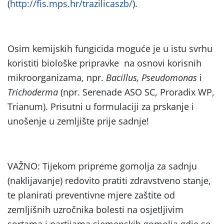
(
http://fis.mps.hr/trazilicaszb/
).
Osim kemijskih fungicida moguće je u istu svrhu
koristiti biološke pripravke na osnovi korisnih
mikroorganizama, npr.
Bacillus, Pseudomonas
i
Trichoderma
(npr. Serenade ASO SC, Proradix WP,
Trianum). Prisutni u formulaciji za prskanje i
unošenje u zemljište prije sadnje!
VAŽNO: Tijekom pripreme gomolja za sadnju
(naklijavanje) redovito pratiti zdravstveno stanje,
te planirati preventivne mjere zaštite od
zemljišnih uzročnika bolesti na osjetljivim
sortama i partijama sjemenskih gomolja gdje se