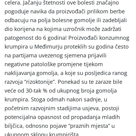
celera. Jačanju štetnosti ove bolesti značajno
pogoduje navika da proizvođači prilikom berbe
odbacuju na polja bolesne gomolje ili zadebljali
dio korijena na kojima uzročnik može zadržati
patogenost do 6 godina! Proizvođači konzumnog
krumpira u Međimurju proteklih su godina često
na partijama uvezenog sjemena prijavili
negativne patološke promjene tijekom
naklijavanja gomolja, a koje su posljedica ranog
razvoja “rizoktonije”. Ponekad su te zaraze bile
veće od 30-tak % od ukupnog broja gomolja
krumpira. Stoga odmah nakon sadnje, u
početnim razvojnim stadijima usjeva, postoji
potencijalna opasnost od propadanja mladih
biljčica, odnosno pojave “praznih mjesta” u
ukupnom sklopu krumpirišta.