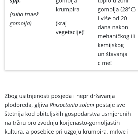
spp.
gomolja
toplo u zoni
krumpira
gomolja (28°C)
(suha trulež
i više od 20
gomolja)
(kraj
dana nakon
vegetacije)!
mehaničkog ili
kemijskog
uništavanja
cime!
Zbog usitnjenosti posjeda i nepridržavanja
plodoreda, gljiva
Rhizoctonia solani
postaje sve
štetnija kod obiteljskih gospodarstva usmjerenih
na tržnu proizvodnju korjenasto-gomoljastih
kultura, a posebice pri uzgoju krumpira, mrkve i