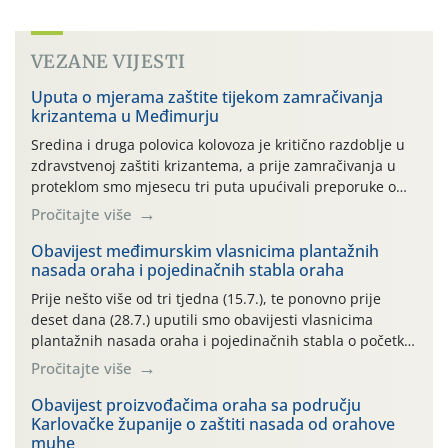
VEZANE VIJESTI
Uputa o mjerama zaštite tijekom zamračivanja
krizantema u Međimurju
Sredina i druga polovica kolovoza je kritično razdoblje u
zdravstvenoj zaštiti krizantema, a prije zamračivanja u
proteklom smo mjesecu tri puta upućivali preporuke o
preventivnim mjerama zaštite krizantema od najčešćih
Pročitajte više
uzročnika bolesti, štetnika i fito-fagnih grinja (23.7., 14.7.,
06.7.)! Na početku ovog mjeseca je zabilježeno je
Obavijest međimurskim vlasnicima plantažnih
nasada oraha i pojedinačnih stabla oraha
povijesno i ekstremno vruće meteorološko razdoblje, uz
najviše temperature […]
Prije nešto više od tri tjedna (15.7.), te ponovno prije
deset dana (28.7.) uputili smo obavijesti vlasnicima
plantažnih nasada oraha i pojedinačnih stabla o početku
leta i ovogodišnjoj potrebi usmjerenog suzbijanja
Pročitajte više
orahove muhe (Rhagoletis completa)! Već dvanaest dana
traje drugi ovogodišnji “toplinski udar”, koji naročito
Obavijest proizvođačima oraha sa području
Karlovačke županije o zaštiti nasada od orahove
izražen zadnja šest dana (31.7.-05.8.), jer najviše
muhe
temperature zraka svakodnevno […]