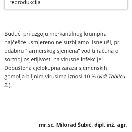
reprodukcija
Budući pri uzgoju merkantilnog krumpira
najčešće usmjereno ne suzbijamo lisne uši, pri
odabiru “farmerskog sjemena” voditi računa o
sortnoj osjetljivosti na virusne infekcije!
Dopuštena cjelokupna zaraza sjemenskih
gomolja biljnim virusima iznosi 10 % (
vidi Tablicu
2.
).
mr.sc. Milorad Šubić, dipl. inž. agr.