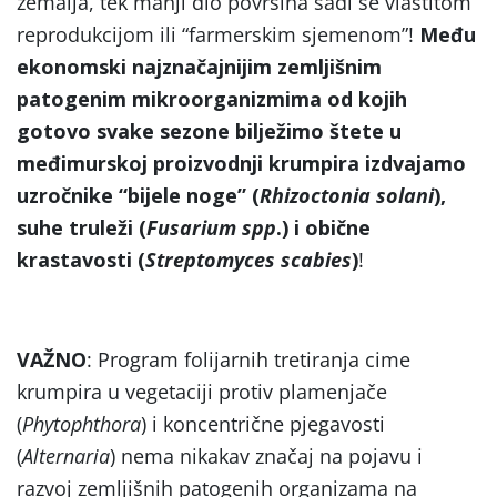
zemalja, tek manji dio površina sadi se vlastitom
reprodukcijom ili “farmerskim sjemenom”!
Među
ekonomski najznačajnijim zemljišnim
patogenim mikroorganizmima od kojih
gotovo svake sezone bilježimo štete u
međimurskoj proizvodnji krumpira izdvajamo
uzročnike
“bijele noge
” (
Rhizoctonia solani
),
suhe truleži (
Fusarium spp
.) i obične
krastavosti (
Streptomyces scabies
)
!
VAŽNO
: Program folijarnih tretiranja cime
krumpira u vegetaciji protiv plamenjače
(
Phytophthora
) i koncentrične pjegavosti
(
Alternaria
) nema nikakav značaj na pojavu i
razvoj zemljišnih patogenih organizama na