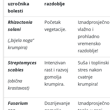
uzročnika
razdoblje
bolesti
Rhizoctonia
Početak
Iznadprosječno
solani
vegetacije.
vlažno i
prohladno
(„bijela noga“
vremensko
krumpira)
razdoblje!
Streptomyces
Intenzivan
Suša i toplinski
scabies
rast i razvoj
stres nakon
gomolja
cvatnje
(obična
krumpira.
krumpira!
krastavost)
Fusarium
Dozrijevanje
Iznadprosječno