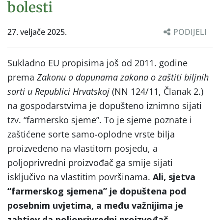
bolesti
27. veljače 2025.
PODIJELI
Sukladno EU propisima još od 2011. godine
prema
Zakonu o dopunama zakona o zaštiti biljnih
sorti u Republici Hrvatskoj
(NN 124/11, Članak 2.)
na gospodarstvima je dopušteno iznimno sijati
tzv. “farmersko sjeme”. To je sjeme poznate i
zaštićene sorte samo-oplodne vrste bilja
proizvedeno na vlastitom posjedu, a
poljoprivredni proizvođač ga smije sijati
isključivo na vlastitim površinama.
Ali, sjetva
“farmerskog sjemena” je dopuštena pod
posebnim uvjetima, a među važnijima je
zahtjev da poljoprivredni proizvođač