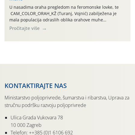
U nasadima oraha pregledom na feromonske lovke, te
CAM_COLOR_ORAH_KŽ (Turanj, Vojnić) zabilježena je
mala populacija odraslih oblika orahove muhe
(Rhagoletis completa). Niska brojnost može se objasniti
Pročitajte više
činjenicom da je riječ o mladim nasadima s vrlo malim
urodom, što je povezano i s manjim brojem prezimjelih
jedinki. U starijim nasadima, na žutim ljepljivim Rebell
pločama s […]
KONTAKTIRAJTE NAS
Ministarstvo poljoprivrede, šumarstva i ribarstva, Uprava za
stručnu podršku razvoju poljoprivrede
Ulica Grada Vukovara 78
10 000 Zagreb
Telefon: ++385 (0)1 6106 692