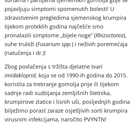
pojavljuju simptomi spomenutih bolesti! U
zdravstvenim pregledima sjemenskog krumpira
tijekom proteklih godina najčešće smo
pronalazili simptome „bijele noge“ (
Rhizoctonia
),
suhe truleži (
Fusarium spp.
) i neživih poremećaja
(natučenja i dr.)!
Zbog povlačenja s tržišta djelatne tvari
imidakloprid
, koja se od 1990-ih godina do 2015.
koristila za tretiranje gomolja prije ili tijekom
sadnje radi suzbijanja zemljišnih štetnika,
krumpirove zlatice i lisnih uši, posljednjih godina
bilježimo porast zaraze osjetljivih sorti krumpira
virusnim infekcijama, naročito PVYNTN!