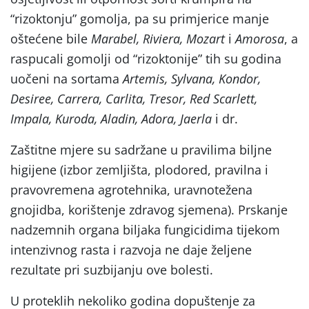
“rizoktonju” gomolja, pa su primjerice manje
oštećene bile
Marabel, Riviera, Mozart
i
Amorosa
, a
raspucali gomolji od “rizoktonije” tih su godina
uočeni na sortama
Artemis, Sylvana,
Kondor,
Desiree, Carrera, Carlita, Tresor, Red Scarlett,
Impala, Kuroda, Aladin, Adora, Jaerla
i dr.
Zaštitne mjere su sadržane u pravilima biljne
higijene (izbor zemljišta, plodored, pravilna i
pravovremena agrotehnika, uravnotežena
gnojidba, korištenje zdravog sjemena). Prskanje
nadzemnih organa biljaka fungicidima tijekom
intenzivnog rasta i razvoja ne daje željene
rezultate pri suzbijanju ove bolesti.
U proteklih nekoliko godina dopuštenje za