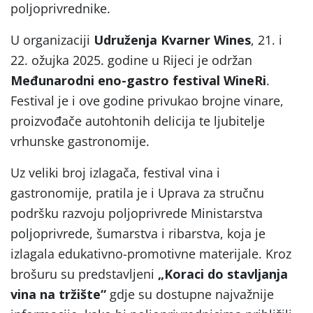
poljoprivrednike.
U organizaciji
Udruženja Kvarner Wines
, 21. i
22. ožujka 2025. godine u Rijeci je održan
Međunarodni eno-gastro festival WineRi
.
Festival je i ove godine privukao brojne vinare,
proizvođače autohtonih delicija te ljubitelje
vrhunske gastronomije.
Uz veliki broj izlagača, festival vina i
gastronomije, pratila je i Uprava za stručnu
podršku razvoju poljoprivrede Ministarstva
poljoprivrede, šumarstva i ribarstva, koja je
izlagala edukativno-promotivne materijale. Kroz
brošuru su predstavljeni
„Koraci do stavljanja
vina na tržište“
gdje su dostupne najvažnije