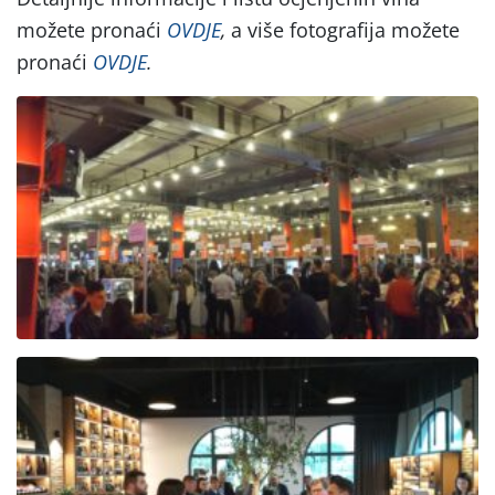
možete pronaći
OVDJE
,
a više fotografija možete
pronaći
OVDJE
.