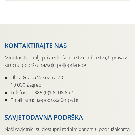
izdano je i crveno upozorenje na ekstremno visoke […]
KONTAKTIRAJTE NAS
Ministarstvo poljoprivrede, šumarstva i ribarstva, Uprava za
stručnu podršku razvoju poljoprivrede
Ulica Grada Vukovara 78
10 000 Zagreb
Telefon: ++385 (0)1 6106 692
Email: strucna-podrska@mps.hr
SAVJETODAVNA PODRŠKA
Naši savjetnici su dostupni radnim danom u podružnicama