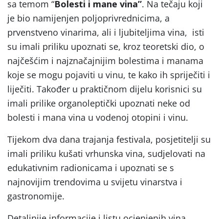
sa temom “
Bolesti i mane vina”
. Na tečaju koji
je bio namijenjen poljoprivrednicima, a
prvenstveno vinarima, ali i ljubiteljima vina, isti
su imali priliku upoznati se, kroz teoretski dio, o
najčešćim i najznačajnijim bolestima i manama
koje se mogu pojaviti u vinu, te kako ih spriječiti i
liječiti. Također u praktičnom dijelu korisnici su
imali prilike organoleptički upoznati neke od
bolesti i mana vina u vodenoj otopini i vinu.
Tijekom dva dana trajanja festivala, posjetitelji su
imali priliku kušati vrhunska vina, sudjelovati na
edukativnim radionicama i upoznati se s
najnovijim trendovima u svijetu vinarstva i
gastronomije.
Detaljnije informacije i listu ocjenjenih vina