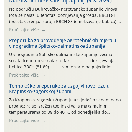
Dubrovačko-neretvanskoj županiji (6. 8. 2026.)
Na području Dubrovačko- neretvanske županije vinova
loza se nalazi u fenofazi dozrijevanja grožđa, BBCH 81
(početak zrenja, šara) i BBCH 85 (omekšavanje bobica).
Vinova loza, ovu godinu, prolazi kroz dugotrajno sušno i
Pročitajte više
vrlo vruće razdoblje, bez oborina ili vrlo malo , što
otežava normalan razvoj i sintezu kemijskih spojeva kako
Preporuka za provođenje agrotehničkih mjera u
vinogradima Splitsko-dalmatinske županije
bi se dobila vrhunska sirovina. […]
U vinogradima Splitsko-dalmatinske županije većina
sorata trenutno se nalazi u fazi: – dozrijevanja
bobica BBCH (81-89) – ranije sorte na pojedinim
lokalitetima već su dozrele te su spremne za berbu Zbog
Pročitajte više
visokih temperatura i dugotrajnog izostanka oborina
razvoj vinove loze odvija se uredno, a zdravstveno stanje
Tehnološke preporuke za uzgoj vinove loze u
Krapinsko-zagorskoj županiji
većine vinograda je dobro. Srednje dnevne temperature
zraka […]
Za Krapinsko-zagorsku županiju u sljedećih sedam dana
prognozira se izražen toplinski val s maksimalnim
temperaturama od 38 do 40 °C od ponedjeljka do
četvrtka, uz povećan rizik od toplinskog stresa za vinovu
Pročitajte više
lozu. U petak i subotu očekuje se osvježenje uz
mogućnost lokalnih grmljavinskih pljuskova. Za regiju