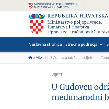
Naslovna stranica
Stručna područja
S
»
Vijesti
»
U Gudovcu održan proljetni međunar
VIJESTI
U Gudovcu održ
međunarodni bj