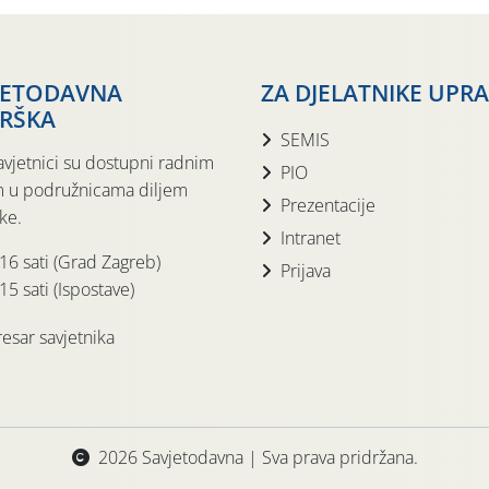
JETODAVNA
ZA DJELATNIKE UPR
RŠKA
SEMIS
avjetnici su dostupni radnim
PIO
 u podružnicama diljem
Prezentacije
ke.
Intranet
 16 sati (Grad Zagreb)
Prijava
15 sati (Ispostave)
esar savjetnika
2026 Savjetodavna | Sva prava pridržana.