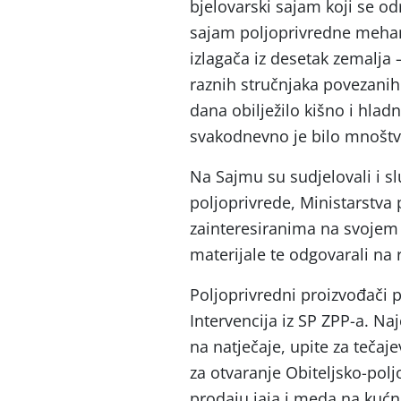
bjelovarski sajam koji se od
sajam poljoprivredne mehan
izlagača iz desetak zemalja
raznih stručnjaka povezanih 
dana obilježilo kišno i hlad
svakodnevno je bilo mnoštvo
Na Sajmu su sudjelovali i s
poljoprivrede, Ministarstva 
zainteresiranima na svojem 
materijale te odgovarali na 
Poljoprivredni proizvođači p
Intervencija iz SP ZPP-a. Na
na natječaje, upite za tečaj
za otvaranje Obiteljsko-polj
prodaju jaja i meda na kućn