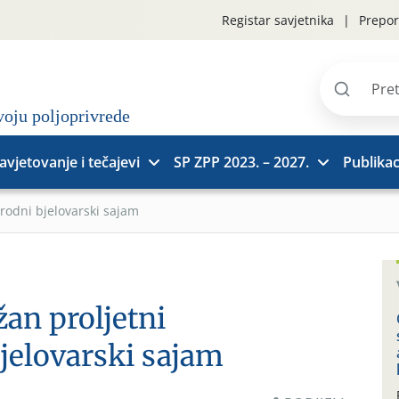
Registar savjetnika
Prepor
Pretraži
stranice
avjetovanje i tečajevi
SP ZPP 2023. – 2027.
Publikac
odni bjelovarski sajam
an proljetni
elovarski sajam