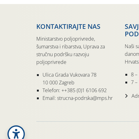
KONTAKTIRAJTE NAS
SAV
POD
Ministarstvo poljoprivrede,
Naši s
šumarstva i ribarstva, Uprava za
danom
stručnu podršku razvoju
Hrvats
poljoprivrede
8 –
Ulica Grada Vukovara 78
7 – 
10 000 Zagreb
Telefon: ++385 (0)1 6106 692
Adr
Email: strucna-podrska@mps.hr