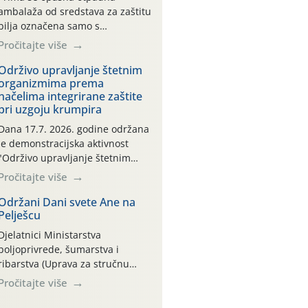
ambalaža od sredstava za zaštitu
bilja označena samo s
piktogramima i oznakom
Pročitajte više
CROCPA EKO MODEL:
Transportna ambalaža kao i
Održivo upravljanje štetnim
organizmima prema
ambalaža drugih proizvoda koji
načelima integrirane zaštite
nisu sredstva za zaštitu bilja
pri uzgoju krumpira
(npr. ambalaža od mineralnih
gnojiva,) se ne prihvaća.
Dana 17.7. 2026. godine održana
Korisnicima je osiguran
je demonstracijska aktivnost
besplatni povrat prazne
"Održivo upravljanje štetnim
ambalaže isključivo ovih tvrtki:
organizmima prema načelima
Pročitajte više
AGROCHEM-MAKS, AGRONOM,
integrirane zaštite pri uzgoju
ALBAUGH TKI* (PINUS […]
krumpira" na pokusnom polju
Održani Dani svete Ane na
Pelješcu
"Poredje", kraj naselja Belica
(ARKOD parcela ID 2445031)
Djelatnici Ministarstva
(središnji dio Međimurske
poljoprivrede, šumarstva i
županije).
ribarstva (Uprava za stručnu
podršku razvoju poljoprivrede)
Pročitajte više
sudjelovali su na tradicionalnom
Vinskom forumu, održanom