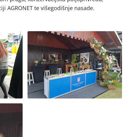
ciji AGRONET te višegodišnje nasade.