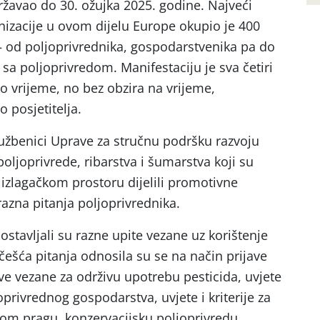
ržavao do 30. ožujka 2025. godine. Najveći
izacije u ovom dijelu Europe okupio je 400
 – od poljoprivrednika, gospodarstvenika pa do
sa poljoprivredom. Manifestaciju je sva četiri
no vrijeme, no bez obzira na vrijeme,
 posjetitelja.
lužbenici Uprave za stručnu podršku razvoju
poljoprivrede, ribarstva i šumarstva koji su
izlagačkom prostoru dijelili promotivne
razna pitanja poljoprivrednika.
ostavljali su razne upite vezane uz korištenje
jčešća pitanja odnosila su se na način prijave
eve vezane za održivu upotrebu pesticida, uvjete
oprivrednog gospodarstva, uvjete i kriterije za
om pragu, konzervacijsku poljoprivredu,