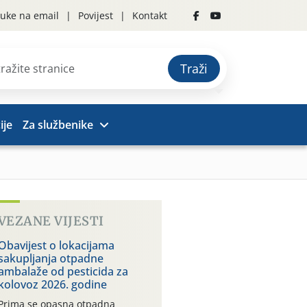
uke na email
Povijest
Kontakt
Traži
ije
Za službenike
VEZANE VIJESTI
Obavijest o lokacijama
sakupljanja otpadne
ambalaže od pesticida za
kolovoz 2026. godine
Prima se opasna otpadna