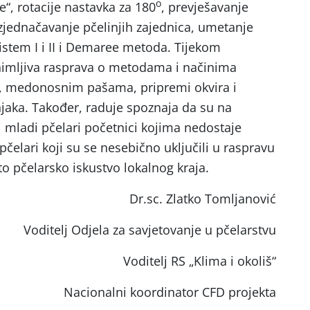
o
e“, rotacije nastavka za 180
, prevješavanje
izjednačavanje pčelinjih zajednica, umetanje
sistem I i II i Demaree metoda. Tijekom
animljiva rasprava o metodama i načinima
, medonosnim pašama, pripremi okvira i
njaka. Također, raduje spoznaja da su na
i mladi pčelari početnici kojima nedostaje
ji pčelari koji su se nesebično uključili u raspravu
to pčelarsko iskustvo lokalnog kraja.
Dr.sc. Zlatko Tomljanović
Voditelj Odjela za savjetovanje u pčelarstvu
Voditelj RS „Klima i okoliš“
Nacionalni koordinator CFD projekta