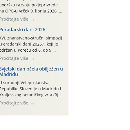
podršku razvoju poljoprivrede,
na OPG-u Vrček 9. lipnja 2026. u
Varaždinu, održana je
Pročitajte više
interaktivna radionica pod
nazivom “Klimatski pametne
Peradarski dani 2026.
prakse u ratarstvu i svinjogojstvu
XVI. znanstveno-stručni simpozij
uz diversifikaciju proizvodnje”.
„Peradarski dani 2026.“, koji je
Radionica je organizirana u
održan u Poreču od 6. do 9.
sklopu međunarodnog projekta
svibnja 2026. godine, jedan je od
Pročitajte više
Climate Farm Demo (CFD) te
najvažnijih stručnih skupova iz
stručnih radnih skupina „Klima i
područja peradarstva u
Svjetski dan pčela obilježen u
okoliš“ i „Ratarstvo“. Ovaj
Madridu
Hrvatskoj i široj regiji.
demonstracijski događaj, […]
U suradnji Veleposlanstva
Republike Slovenije u Madridu i
Kraljevskog botaničkog vrta (RJB-
CSIC), svečano je obilježen
Pročitajte više
Svjetski dan pčela pod sloganom
„Svijet je naša košnica: pčele bez
granica”. Događaj je okupio
brojne diplomatske