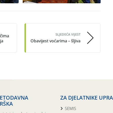
SLJEDEĆA VIJEST
ačima
ja
Obavijest voćarima – šljiva
JETODAVNA
ZA DJELATNIKE UPR
RŠKA
SEMIS