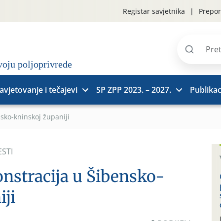
Registar savjetnika
Prepor
Pretraži
stranice
avjetovanje i tečajevi
SP ZPP 2023. – 2027.
Publikac
sko-kninskoj županiji
ESTI
nstracija u Šibensko-
ji