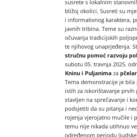
susrete s lokalnim stanovni
bližoj okolici. Susreti su mj
i informativnog karaktera, p
javnih tribina. Teme su razno
očuvanja tradicijskih poljop
te njihovog unaprjeđenja. S
stručnu pomoć razvoju pol
subotu 05. travnja 2025. od
Kninu i Puljanima
za
pčela
Tema demonstracije je bila p
istih za iskorištavanje prvi
stavljen na sprečavanje i ko
podsjetiti da su pitanja i n
rojenja vjerojatno mučile i p
temu nije nikada utihnuo već
određenom periodu ljudske c