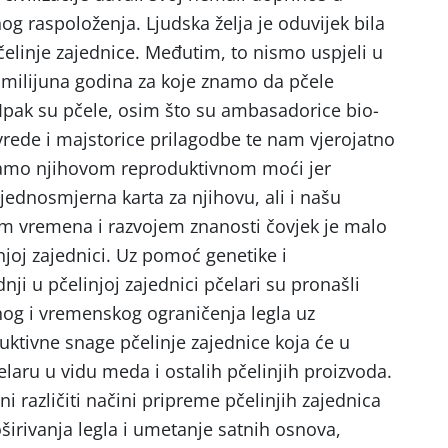
g raspoloženja. Ljudska želja je oduvijek bila
linje zajednice. Međutim, to nismo uspjeli u
 milijuna godina za koje znamo da pčele
 Ipak su pčele, osim što su ambasadorice bio-
ivrede i majstorice prilagodbe te nam vjerojatno
adamo njihovom reproduktivnom moći jer
 jednosmjerna karta za njihovu, ali i našu
 vremena i razvojem znanosti čovjek je malo
injoj zajednici. Uz pomoć genetike i
ji u pčelinjoj zajednici pčelari su pronašli
nog i vremenskog ograničenja legla uz
ktivne snage pčelinje zajednice koja će u
elaru u vidu meda i ostalih pčelinjih proizvoda.
 različiti načini pripreme pčelinjih zajednica
oširivanja legla i umetanje satnih osnova,