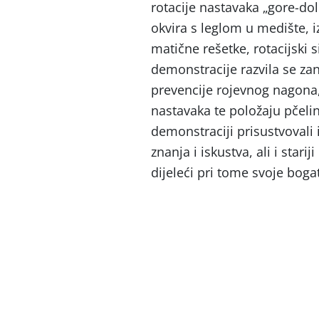
rotacije nastavaka „gore-dol
okvira s leglom u medište, 
matične rešetke, rotacijski 
demonstracije razvila se z
prevencije rojevnog nagona
nastavaka te položaju pčeli
demonstraciji prisustvovali 
znanja i iskustva, ali i stari
dijeleći pri tome svoje boga