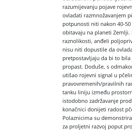
razumijevanju pojave rojevno
ovladati razmnožavanjem pče
potpunosti niti nakon 40-50
obitavaju na planeti Zemlji.
raznolikosti, anđeli poljopr
nisu niti dopustile da ovl
pretpostavljaju da bi to bila
propast. Doduše, s odmakom
utišao rojevni signal u pčel
pravovremenih/pravilnih radn
tanku liniju između prostor
istodobno zadržavanje produ
konačnici donijeti radost pč
Polaznicima su demonstrirani
za proljetni razvoj poput pr