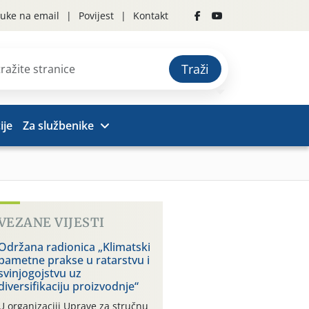
uke na email
Povijest
Kontakt
Traži
ije
Za službenike
VEZANE VIJESTI
Održana radionica „Klimatski
pametne prakse u ratarstvu i
svinjogojstvu uz
diversifikaciju proizvodnje“
U organizaciji Uprave za stručnu