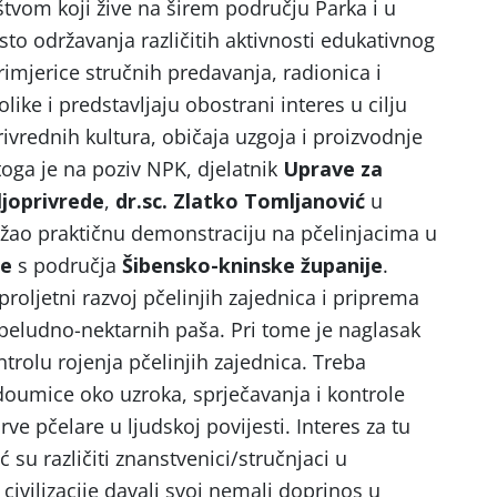
štvom koji žive na širem području Parka i u
esto održavanja različitih aktivnosti edukativnog
rimjerice stručnih predavanja, radionica i
like i predstavljaju obostrani interes u cilju
rivrednih kultura, običaja uzgoja i proizvodnje
toga je na poziv NPK, djelatnik
Uprave za
joprivrede
,
dr.sc. Zlatko Tomljanović
u
ržao praktičnu demonstraciju na pčelinjacima u
re
s područja
Šibensko-kninske županije
.
roljetni razvoj pčelinjih zajednica i priprema
h peludno-nektarnih paša. Pri tome je naglasak
ntrolu rojenja pčelinjih zajednica. Treba
edoumice oko uzroka, sprječavanja i kontrole
rve pčelare u ljudskoj povijesti. Interes za tu
 su različiti znanstvenici/stručnjaci u
ivilizacije davali svoj nemali doprinos u