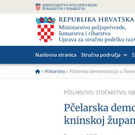
Naslovna stranica
Stručna područja
S
»
Pčelarstvo
»
Pčelarska demonstracija u Šiben
PČELARSTVO
,
STOČARSTVO
,
VIJ
Pčelarska demo
kninskoj župani