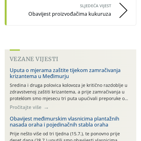
SLJEDEĆA VIJEST
Obavijest proizvođačima kukuruza
VEZANE VIJESTI
Uputa o mjerama zaštite tijekom zamračivanja
krizantema u Međimurju
Sredina i druga polovica kolovoza je kritično razdoblje u
zdravstvenoj zaštiti krizantema, a prije zamračivanja u
proteklom smo mjesecu tri puta upućivali preporuke o
preventivnim mjerama zaštite krizantema od najčešćih
Pročitajte više
uzročnika bolesti, štetnika i fito-fagnih grinja (23.7., 14.7.,
06.7.)! Na početku ovog mjeseca je zabilježeno je
Obavijest međimurskim vlasnicima plantažnih
nasada oraha i pojedinačnih stabla oraha
povijesno i ekstremno vruće meteorološko razdoblje, uz
najviše temperature […]
Prije nešto više od tri tjedna (15.7.), te ponovno prije
deset dana (28.7.) uputili smo obavijesti vlasnicima