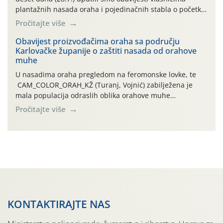
plantažnih nasada oraha i pojedinačnih stabla o početku
leta i ovogodišnjoj potrebi usmjerenog suzbijanja
Pročitajte više
orahove muhe (Rhagoletis completa)! Već dvanaest dana
traje drugi ovogodišnji “toplinski udar”, koji naročito
Obavijest proizvođačima oraha sa području
Karlovačke županije o zaštiti nasada od orahove
izražen zadnja šest dana (31.7.-05.8.), jer najviše
muhe
temperature zraka svakodnevno […]
U nasadima oraha pregledom na feromonske lovke, te
CAM_COLOR_ORAH_KŽ (Turanj, Vojnić) zabilježena je
mala populacija odraslih oblika orahove muhe
(Rhagoletis completa). Niska brojnost može se objasniti
Pročitajte više
činjenicom da je riječ o mladim nasadima s vrlo malim
urodom, što je povezano i s manjim brojem prezimjelih
jedinki. U starijim nasadima, na žutim ljepljivim Rebell
pločama s […]
KONTAKTIRAJTE NAS