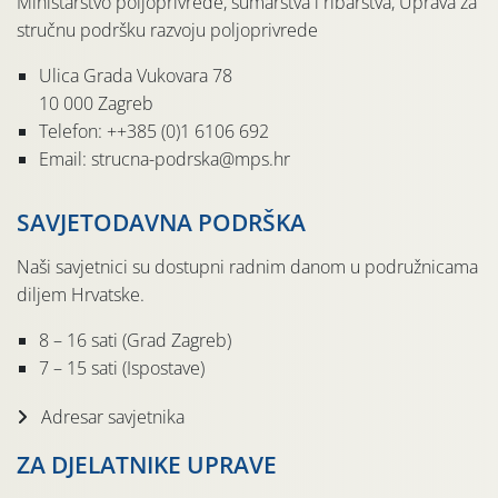
Ministarstvo poljoprivrede, šumarstva i ribarstva, Uprava za
stručnu podršku razvoju poljoprivrede
Ulica Grada Vukovara 78
10 000 Zagreb
Telefon: ++385 (0)1 6106 692
Email: strucna-podrska@mps.hr
SAVJETODAVNA PODRŠKA
Naši savjetnici su dostupni radnim danom u podružnicama
diljem Hrvatske.
8 – 16 sati (Grad Zagreb)
7 – 15 sati (Ispostave)
Adresar savjetnika
ZA DJELATNIKE UPRAVE