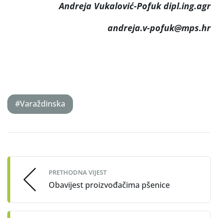
Andreja Vukalović-Pofuk dipl.ing.agr
andreja.v-pofuk
@mps.hr
#Varaždinska
Post
navigation
PRETHODNA VIJEST
Obavijest proizvođačima pšenice