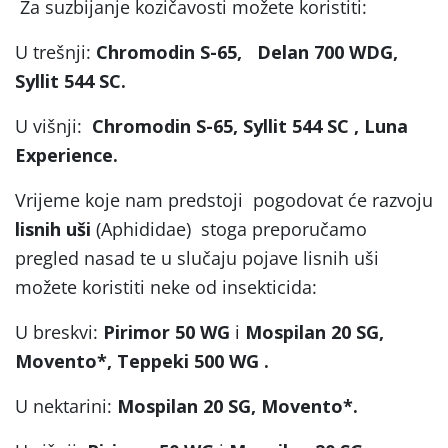
Za suzbijanje kozičavosti možete koristiti:
U trešnji:
Chromodin S-65, Delan 700 WDG,
Syllit 544 SC.
U višnji:
Chromodin S-65, Syllit 544 SC , Luna
Experience.
Vrijeme koje nam predstoji pogodovat će razvoju
lisnih uši
(Aphididae) stoga preporučamo
pregled nasad te u slučaju pojave lisnih uši
možete koristiti neke od insekticida:
U breskvi:
Pirimor 50 WG
i
Mospilan 20 SG,
Movento
*,
T
eppeki 500 WG .
U nektarini:
Mospilan 20 SG
, Movento
*
.