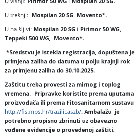
U višnji:
Pirimor 50 WG
i
Mospilan 20 SG
.
U trešnji:
Mospilan 20 SG
,
Movento
*
.
U na šljivi:
Mospilan 20 SG
i
Pirimor 50 WG
,
T
eppeki 500 WG,
Movento
*
.
*
Sredstvu je istekla registracija, dopuštena je
primjena zaliha do datuma u polju krajnji rok
za primjenu zaliha do 30.10.2025.
Zaštitu treba provesti za mirnog i toplog
vremena.
Pripravke koristite prema uputama
proizvođača ili prema Fitosanitarnom sustavu
http://fis.mps.hr/trazilicaszb/
. Ambalažu je
potrebno propisno zbrinuti uz obavezno
vođene evidencije o provedenoj zaštiti.