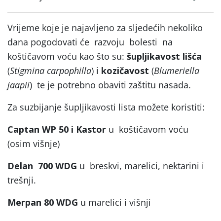
Vrijeme koje je najavljeno za sljedećih nekoliko
dana pogodovati će razvoju bolesti na
koštičavom voću kao što su:
šupljikavost lišća
(
Stigmina carpophilla
) i
kozičavost
(
Blumeriella
jaapii
) te je potrebno obaviti zaštitu nasada.
Za suzbijanje šupljikavosti lista možete koristiti:
Captan WP 50 i Kastor
u koštičavom voću
(osim višnje)
Delan 700 WDG
u breskvi, marelici, nektarini i
trešnji.
Merpan 80 WDG
u marelici i višnji