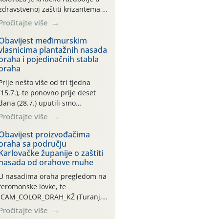
zdravstvenoj zaštiti krizantema,
a prije zamračivanja u proteklom
Pročitajte više
smo mjesecu tri puta upućivali
preporuke o preventivnim
Obavijest međimurskim
vlasnicima plantažnih nasada
mjerama zaštite krizantema od
oraha i pojedinačnih stabla
najčešćih uzročnika bolesti,
oraha
štetnika i fito-fagnih grinja (23.7.,
14.7., 06.7.)! Na početku ovog
Prije nešto više od tri tjedna
mjeseca je zabilježeno je
(15.7.), te ponovno prije deset
povijesno i ekstremno vruće
dana (28.7.) uputili smo
meteorološko razdoblje, uz
obavijesti vlasnicima plantažnih
Pročitajte više
najviše temperature […]
nasada oraha i pojedinačnih
stabla o početku leta i
Obavijest proizvođačima
oraha sa području
ovogodišnjoj potrebi usmjerenog
Karlovačke županije o zaštiti
suzbijanja orahove muhe
nasada od orahove muhe
(Rhagoletis completa)! Već
dvanaest dana traje drugi
U nasadima oraha pregledom na
ovogodišnji “toplinski udar”, koji
feromonske lovke, te
naročito izražen zadnja šest
CAM_COLOR_ORAH_KŽ (Turanj,
dana (31.7.-05.8.), jer najviše
Vojnić) zabilježena je mala
Pročitajte više
temperature zraka svakodnevno
populacija odraslih oblika