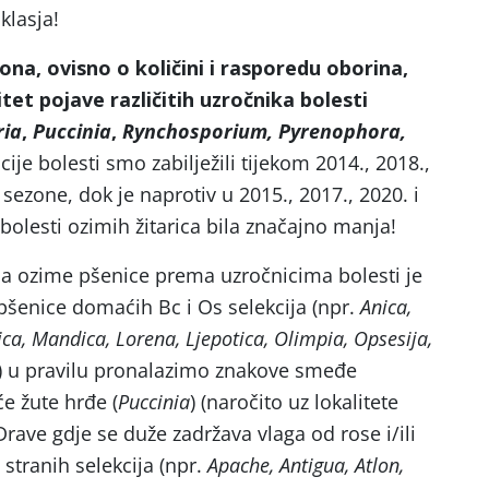
 klasja!
na, ovisno o količini i rasporedu oborina,
nzitet pojave različitih uzročnika bolesti
ria
,
Puccinia
,
Rynchosporium, Pyrenophora,
cije bolesti smo zabilježili tijekom 2014., 2018.,
 sezone, dok je naprotiv u 2015., 2017., 2020. i
bolesti ozimih žitarica bila značajno manja!
kcija ozime pšenice prema uzročnicima bolesti je
 pšenice domaćih Bc i Os selekcija (npr.
Anica,
jica, Mandica, Lorena, Ljepotica, Olimpia, Opsesija,
.) u pravilu pronalazimo znakove smeđe
će žute hrđe (
Puccinia
) (naročito uz lokalitete
Drave gdje se duže zadržava vlaga od rose i/ili
stranih selekcija (npr.
Apache, Antigua, Atlon,