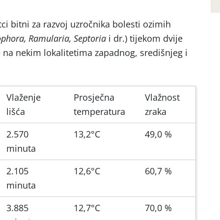
i bitni za razvoj uzročnika bolesti ozimih
ophora, Ramularia, Septoria
i dr.) tijekom dvije
 na nekim lokalitetima zapadnog, središnjeg i
Vlaženje
Prosječna
Vlažnost
lišća
temperatura
zraka
2.570
13,2°C
49,0 %
minuta
2.105
12,6°C
60,7 %
minuta
3.885
12,7°C
70,0 %