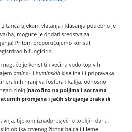
 žitarica tijekom vlatanja i klasanja potrebno je
piva/ha, moguće je dodati sredstva za
njanja! Pritom preporučujemo koristiti
egistriranih fungicida.
moguće je koristiti i većina vodo-topivih
ržajem
amino
– i
huminskih
kiselina ili pripravaka
mineralnih hranjiva fosfora i kalija, odnosno
gan-cink) (
naročito na poljima i sortama
aturnih promjena i jačih strujanja zraka ili
vnja, tijekom iznadprosječno toplijih dana,
slih oblika crvenog žitnog balca ili leme