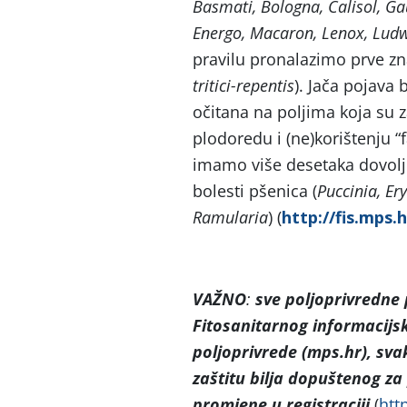
Basmati, Bologna, Calisol, Gau
Energo, Macaron, Lenox, Ludwig
pravilu pronalazimo prve zn
tritici-repentis
). Jača pojava 
očitana na poljima koja su z
plodoredu i (ne)korištenju “
imamo više desetaka dovoljn
bolesti pšenica (
Puccinia, Er
Ramularia
) (
http://fis.mps.h
VAŽNO
:
sve poljoprivredne
Fitosanitarnog informacijsk
poljoprivrede (mps.hr), sva
zaštitu bilja dopuštenog z
promjene u registraciji
(
htt