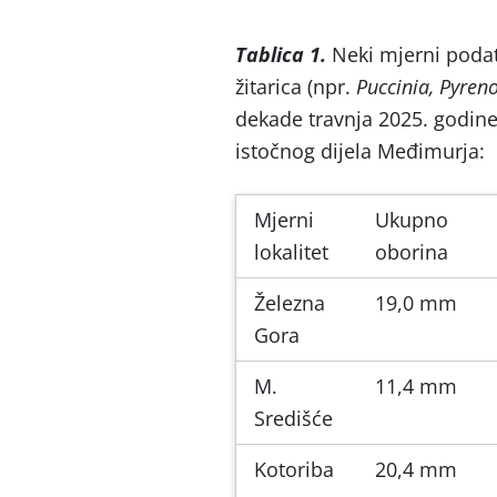
Tablica 1.
Neki mjerni podatc
žitarica (npr.
Puccinia, Pyren
dekade travnja 2025. godine
istočnog dijela Međimurja:
Mjerni
Ukupno
lokalitet
oborina
Železna
19,0 mm
Gora
M.
11,4 mm
Središće
Kotoriba
20,4 mm