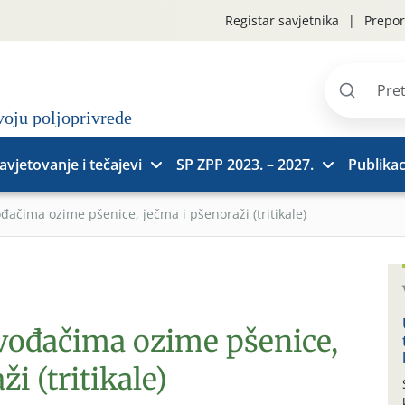
Registar savjetnika
Prepor
Pretraži
stranice
avjetovanje i tečajevi
SP ZPP 2023. – 2027.
Publikac
đačima ozime pšenice, ječma i pšenoraži (tritikale)
zvođačima ozime pšenice,
i (tritikale)