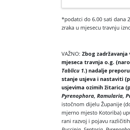
*podatci do 6.00 sati dana 
zraka u mjesecu travnju izn
VAŽNO:
Zbog zadržavanja 
mjeseca travnja o.g. (naro
Tablicu 1.
) nadalje prepor
stanje usjeva i nastaviti (
usjevima ozimih žitarica (p
Pyrenophora, Ramularia, P
istočnom dijelu Županije (do
mjerno mjesto Kotoriba) upu
rani razvoj i pojavu različit
Puccinia
,
Septoria
,
Pyrenopho