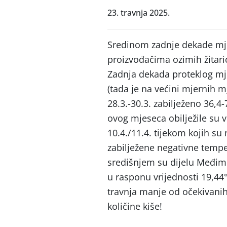
23. travnja 2025.
Sredinom zadnje dekade mje
proizvođačima ozimih žitaric
Zadnja dekada proteklog mje
(tada je na većini mjernih mj
28.3.-30.3. zabilježeno 36,
ovog mjeseca obilježile su vr
10.4./11.4. tijekom kojih s
zabilježene negativne tempe
središnjem su dijelu Međim
u rasponu vrijednosti 19,44
travnja manje od očekivanih
količine kiše!