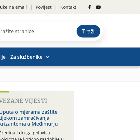
uke na email
Povijest
Kontakt
Traži
ije
Za službenike
VEZANE VIJESTI
Uputa o mjerama zaštite
tijekom zamračivanja
krizantema u Međimurju
Sredina i druga polovica
kolovoza je kritično razdoblje u