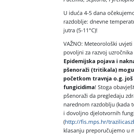
U iduća 4-5 dana očekujemo 
razdoblje: dnevne temperatu
jutra (5-11°C)!
VAŽNO: Meteorološki uvjeti 
povoljni za razvoj uzročnika 
Epidemijska pojava i nakna
pšenoraži (tritikala) mogu
početkom travnja o.g. još 
fungicidima
! Stoga obavje
pšenoraži da pregledaju zdr
narednom razdoblju (kada t
i dovoljno djelotvornih fung
(
http://fis.mps.hr/trazilicasz
klasanju preporučujemo u 