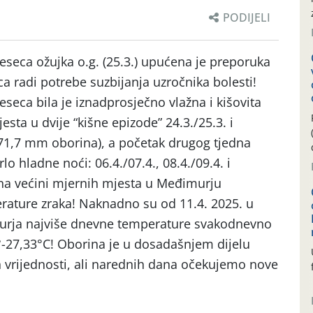
PODIJELI
seca ožujka o.g. (25.3.) upućena je preporuka
a radi potrebe suzbijanja uzročnika bolesti!
seca bila je iznadprosječno vlažna i kišovita
esta u dvije “kišne epizode” 24.3./25.3. i
4-71,7 mm oborina), a početak drugog tjedna
lo hladne noći: 06.4./07.4., 08.4./09.4. i
u na većini mjernih mjesta u Međimurju
rature zraka! Naknadno su od 11.4. 2025. u
urja najviše dnevne temperature svakodnevno
°-27,33°C! Oborina je u dosadašnjem dijelu
 vrijednosti, ali narednih dana očekujemo nove