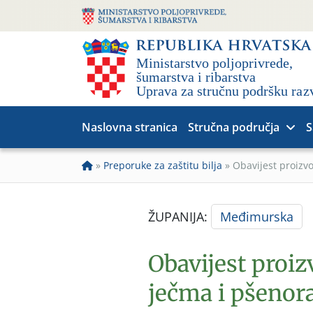
Naslovna stranica
Stručna područja
S
»
Preporuke za zaštitu bilja
»
Obavijest proizvo
ŽUPANIJA:
Međimurska
Obavijest proi
ječma i pšenoraž