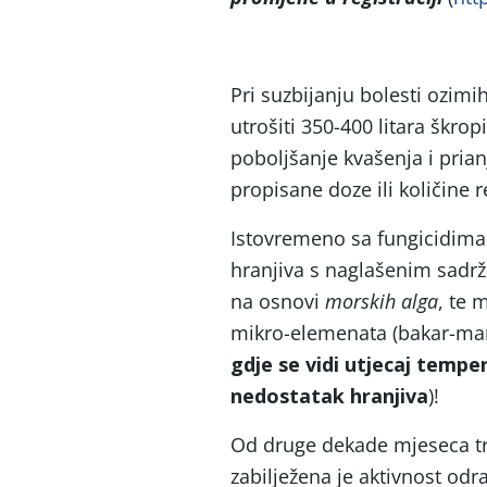
Pri suzbijanju bolesti ozimih
utrošiti 350-400 litara škro
poboljšanje kvašenja i pria
propisane doze ili količine r
Istovremeno sa fungicidima 
hranjiva s naglašenim sad
na osnovi
morskih alga
, te 
mikro-elemenata (bakar-man
gdje se vidi utjecaj temper
nedostatak hranjiva
)!
Od druge dekade mjeseca tra
zabilježena je aktivnost odra