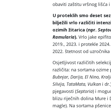
obaviti zaštitu vršnog lišća i
U proteklih smo deset sezo
bilježili vrlo različiti inte
ozimih žitarica (npr.
Septo
Ramularia
).
Vrlo jake epifito
2019., 2023. i protekle 2024.
2022. štetnost od uzročnika 
Osjetljivost različitih sele
različita: na sortama ozime
Bubnjar, Darija, El Nino, Kral
Silvija, TataMata, Vulkan
i dr
pjegavosti (
Septoria
) i mogu
blizu riječnih dolina Mure i 
magle). Na sortama pšenice 