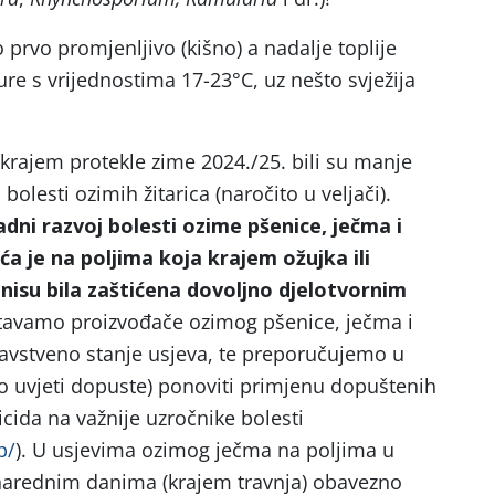
prvo promjenljivo (kišno) a nadalje toplije
re s vrijednostima 17-23°C, uz nešto svježija
krajem protekle zime 2024./25. bili su manje
bolesti ozimih žitarica (naročito u veljači).
dni razvoj bolesti ozime pšenice, ječma i
ća je na poljima koja krajem ožujka ili
nisu bila zaštićena dovoljno djelotvornim
štavamo proizvođače ozimog pšenice, ječma i
avstveno stanje usjeva, te preporučujemo u
o uvjeti dopuste) ponoviti primjenu dopuštenih
icida na važnije uzročnike bolesti
b/
). U usjevima ozimog ječma na poljima u
narednim danima (krajem travnja) obavezno