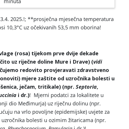
minuta
23.4. 2025.!; **prosječna mjesečna temperatura
osi 10,3°C uz očekivanih 53,5 mm oborina!
vlage (rosa) tijekom prve dvije dekade
čito uz riječne doline Mure i Drave) (
vidi
učujemo redovito provjeravati zdravstveno
ponoviti) mjere zaštite od uzročnika bolesti u
šenica, ječam, tritikale) (npr.
Septoria
,
uccinia
i dr.)
! Mjerni podatci za lokalitete u
nji dio Međimurja) uz riječnu dolinu (npr.
ćuju na vrlo povoljne (epidemijske) uvjete za
ih uzročnika bolesti u ozimim žitaricama (npr.
ra
,
Rhynchosporium, Ramularia
i dr.)!