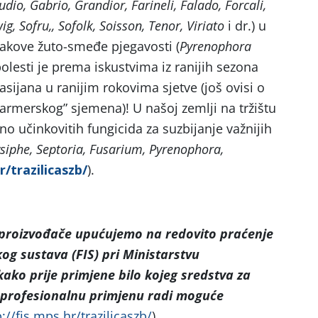
dio, Gabrio, Grandior, Farineli, Falado, Forcali,
, Sofru,, Sofolk, Soisson, Tenor, Viriato
i dr.) u
akove žuto-smeđe pjegavosti (
Pyrenophora
bolesti je prema iskustvima iz ranijih sezona
asijana u ranijim rokovima sjetve (još ovisi o
farmerskog” sjemena)! U našoj zemlji na tržištu
o učinkovitih fungicida za suzbijanje važnijih
ysiphe, Septoria, Fusarium, Pyrenophora,
r/trazilicaszb/
).
 proizvođače upućujemo na
redovito praćenje
og sustava (FIS) pri Ministarstvu
kako prije primjene bilo kojeg sredstva za
a profesionalnu primjenu radi moguće
p://fis.mps.hr/trazilicaszb/
).