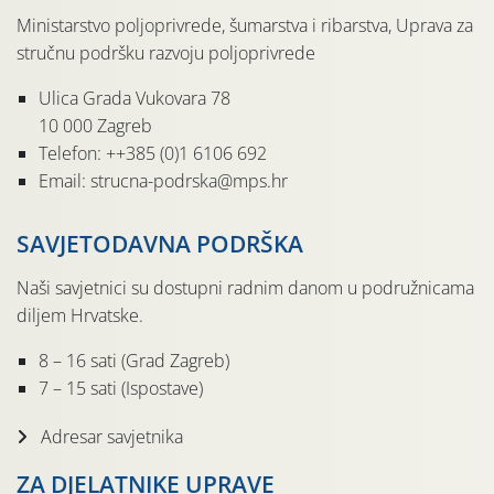
Ministarstvo poljoprivrede, šumarstva i ribarstva, Uprava za
stručnu podršku razvoju poljoprivrede
Ulica Grada Vukovara 78
10 000 Zagreb
Telefon: ++385 (0)1 6106 692
Email: strucna-podrska@mps.hr
SAVJETODAVNA PODRŠKA
Naši savjetnici su dostupni radnim danom u podružnicama
diljem Hrvatske.
8 – 16 sati (Grad Zagreb)
7 – 15 sati (Ispostave)
Adresar savjetnika
ZA DJELATNIKE UPRAVE