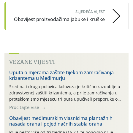
SLJEDEĆA VIJEST
Obavijest proizvođačima jabuke i kruške
VEZANE VIJESTI
Uputa o mjerama zaštite tijekom zamračivanja
krizantema u Međimurju
Sredina i druga polovica kolovoza je kritično razdoblje u
zdravstvenoj zaštiti krizantema, a prije zamračivanja u
proteklom smo mjesecu tri puta upućivali preporuke o
preventivnim mjerama zaštite krizantema od najčešćih
Pročitajte više
uzročnika bolesti, štetnika i fito-fagnih grinja (23.7., 14.7.,
06.7.)! Na početku ovog mjeseca je zabilježeno je
Obavijest međimurskim vlasnicima plantažnih
nasada oraha i pojedinačnih stabla oraha
povijesno i ekstremno vruće meteorološko razdoblje, uz
najviše temperature […]
Prije nešto više od tri tjedna (15.7.), te ponovno prije