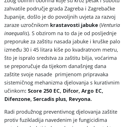
Zbog obilnih oborina koje su kroz petak i subotu
zahvatile područje grada Zagreba i Zagrebačke
županije, došlo je do povoljnih uvjeta za razvoj
zaraze uzročnikom
krastavosti jabuke
(
Venturia
inaequalis
). S obzirom na to da je od posljednje
preporuke za zaštitu nasada jabuke i kruške palo
između 30 i 45 litara kiše po kvadratnom metru,
što je ispralo sredstva za zaštitu bilja, voćarima
se preporučuje da tijekom današnjeg dana
zaštite svoje nasade primjenom pripravaka
sistemičnog mehanizma djelovanja s kurativnim
učinkom
: Score 250 EC, Difcor, Argo EC,
Difenzone, Sercadis plus, Revyona.
Radi produžnog preventivnog djelovanja zaštite
protiv fuzikladija navedenim je fungicidima