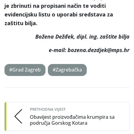
je zbrinuti na propisani način te voditi
evidencijsku listu o uporabi sredstava za
zaštitu bilja.
Božena Dežđek, dipl. ing. zaštite bilja
e-mail: bozena.dezdjek@mps.hr
#Grad Zagreb
#Zagrebačka
Post
navigation
PRETHODNA VIJEST
Obavijest proizvođačima krumpira sa
područja Gorskog Kotara