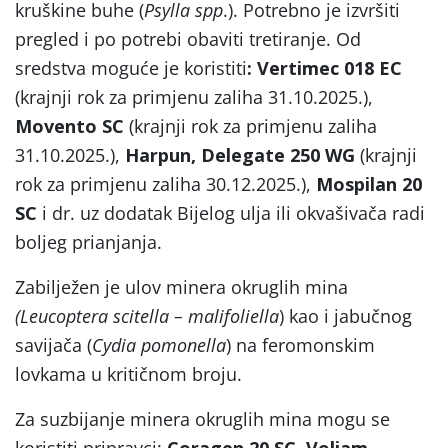
kruškine buhe (
Psylla spp
.). Potrebno je izvršiti
pregled i po potrebi obaviti tretiranje. Od
sredstva moguće je koristiti
: Vertimec 018 EC
(krajnji rok za primjenu zaliha 31.10.2025.),
Movento SC
(krajnji rok za primjenu zaliha
31.10.2025.),
Harpun, Delegate 250 WG
(krajnji
rok za primjenu zaliha 30.12.2025.),
Mospilan 20
SC
i dr. uz dodatak Bijelog ulja ili okvašivača radi
boljeg prianjanja.
Zabilježen je ulov minera okruglih mina
(Leucoptera scitella – malifoliella
) kao i jabučnog
savijača (
Cydia pomonella
) na feromonskim
lovkama u kritičnom broju.
Za suzbijanje minera okruglih mina mogu se
koristiti pripravci:
Coragen 20 SC, Voliam,