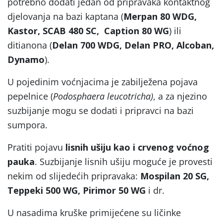
potrebno dodati jedan od pripravaka kontaktnog
djelovanja na bazi kaptana (
Merpan 80 WDG,
Kastor,
SCAB 480 SC, Caption 80 WG
) ili
ditianona (
Delan 700 WDG, Delan PRO, Alcoban,
Dynamo
).
U pojedinim voćnjacima je zabilježena pojava
pepelnice (
Podosphaera leucotricha)
, a za njezino
suzbijanje mogu se dodati i pripravci na bazi
sumpora.
Pratiti pojavu
lisnih ušiju kao i crvenog voćnog
pauka
. Suzbijanje lisnih ušiju moguće je provesti
nekim od slijedećih pripravaka:
Mospilan 20 SG,
Teppeki 500 WG, Pirimor 50 WG
i dr.
U nasadima kruške primijećene su ličinke