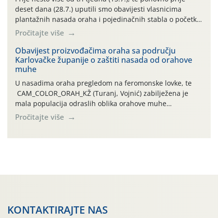
deset dana (28.7.) uputili smo obavijesti vlasnicima
plantažnih nasada oraha i pojedinačnih stabla o početku
leta i ovogodišnjoj potrebi usmjerenog suzbijanja
Pročitajte više
orahove muhe (Rhagoletis completa)! Već dvanaest dana
traje drugi ovogodišnji “toplinski udar”, koji naročito
Obavijest proizvođačima oraha sa području
Karlovačke županije o zaštiti nasada od orahove
izražen zadnja šest dana (31.7.-05.8.), jer najviše
muhe
temperature zraka svakodnevno […]
U nasadima oraha pregledom na feromonske lovke, te
CAM_COLOR_ORAH_KŽ (Turanj, Vojnić) zabilježena je
mala populacija odraslih oblika orahove muhe
(Rhagoletis completa). Niska brojnost može se objasniti
Pročitajte više
činjenicom da je riječ o mladim nasadima s vrlo malim
urodom, što je povezano i s manjim brojem prezimjelih
jedinki. U starijim nasadima, na žutim ljepljivim Rebell
pločama s […]
KONTAKTIRAJTE NAS