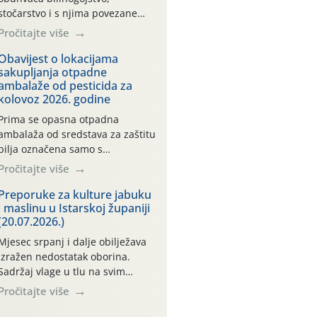
stočarstvo i s njima povezane
uslužne djelatnosti. Prema
Pročitajte više
Nacionalnoj klasifikaciji
djelatnosti (NKD 2025) to su
Obavijest o lokacijama
sakupljanja otpadne
skupne 01.1, 01.2, 01.3, 01.4,
ambalaže od pesticida za
01.5 i 01.6. Djelatnost prerade
kolovoz 2026. godine
poljoprivrednih proizvoda je
svako djelovanje na
Prima se opasna otpadna
poljoprivredni proizvod čiji je
ambalaža od sredstava za zaštitu
rezultat proizvod koji također
bilja označena samo s
može biti poljoprivredni proizvod
piktogramima i oznakom
Pročitajte više
poput npr. maslinovog ulja,
CROCPA EKO MODEL:
bučinog ulja, vino od […]
Transportna ambalaža kao i
Preporuke za kulture jabuku
i maslinu u Istarskoj županiji
ambalaža drugih proizvoda koji
(20.07.2026.)
nisu sredstva za zaštitu bilja
(npr. ambalaža od mineralnih
Mjesec srpanj i dalje obilježava
gnojiva,) se ne prihvaća.
izražen nedostatak oborina.
Korisnicima je osiguran
Sadržaj vlage u tlu na svim
besplatni povrat prazne
praćenim meteorološkim
Pročitajte više
ambalaže isključivo ovih tvrtki:
postajama kreće se oko
AGROCHEM-MAKS, AGRONOM,
vrijednosti od 200 cb, zbog čega