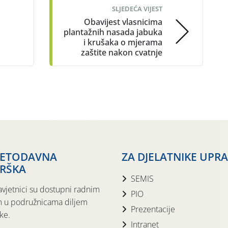
SLJEDEĆA VIJEST
Obavijest vlasnicima
plantažnih nasada jabuka
i krušaka o mjerama
zaštite nakon cvatnje
JETODAVNA
ZA DJELATNIKE UPR
RŠKA
SEMIS
avjetnici su dostupni radnim
PIO
 u podružnicama diljem
Prezentacije
ke.
Intranet