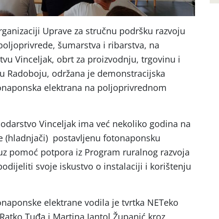
rganizaciji Uprave za stručnu podršku razvoju
poljoprivrede, šumarstva i ribarstva, na
u Vinceljak, obrt za proizvodnju, trgovinu i
k, u Radoboju, održana je demonstracijska
onaponska elektrana na poljoprivrednom
odarstvo Vinceljak ima već nekoliko godina na
je (hladnjači) postavljenu fotonaponsku
 uz pomoć potpora iz Program ruralnog razvoja
dijeliti svoje iskustvo o instalaciji i korištenju
tonaponske elektrane vodila je tvrtka NETeko
i Ratko Tuđa i Martina Jantol Županić kroz