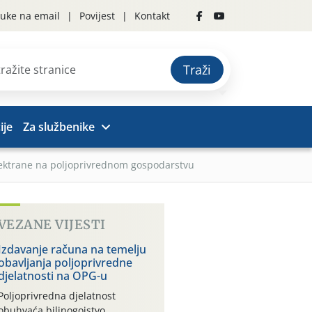
uke na email
Povijest
Kontakt
Traži
ije
Za službenike
ektrane na poljoprivrednom gospodarstvu
VEZANE VIJESTI
Izdavanje računa na temelju
obavljanja poljoprivredne
djelatnosti na OPG-u
Poljoprivredna djelatnost
obuhvaća bilinogojstvo,