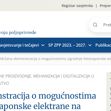
Registar savjetnika
Prepor
Pretraži
stranice
avjetovanje i tečajevi
SP ZPP 2023. – 2027.
Publikac
Održana demonstracija o mogućnostima izgradnje fotonaponske el
DNE PROIZVODNJE
,
MEHANIZACIJA I DIGITALIZACIJA U
STVO
stracija o mogućnostima
naponske elektrane na