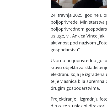
24. travnja 2025. godine u o
poljoprivrede, Ministarstva 
poljoprivrednom gospodarstv
usluge, vl. Ankica Vincelja
aktivnost pod nazivom „Fot
gospodarstvu“.
Uzorno poljoprivredno gosp
krovu objekta za skladišten
elektranu koja je izgrađena
te je vlasnica bila spremna po
drugim gospodarstvima.
Projektiranje i izgradnju fo
d.o.o. te su njezini direktor