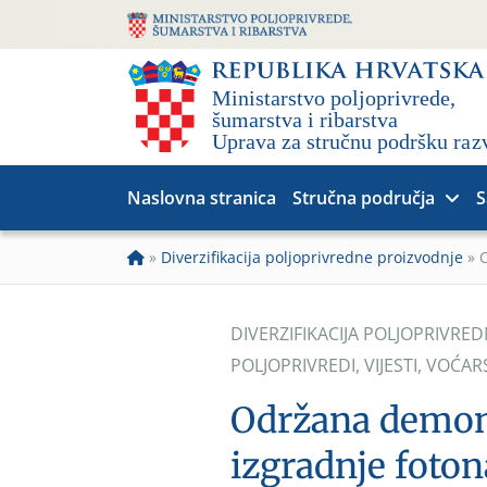
Naslovna stranica
Stručna područja
S
»
Diverzifikacija poljoprivredne proizvodnje
»
DIVERZIFIKACIJA POLJOPRIVRE
POLJOPRIVREDI
,
VIJESTI
,
VOĆAR
Održana demon
izgradnje foto