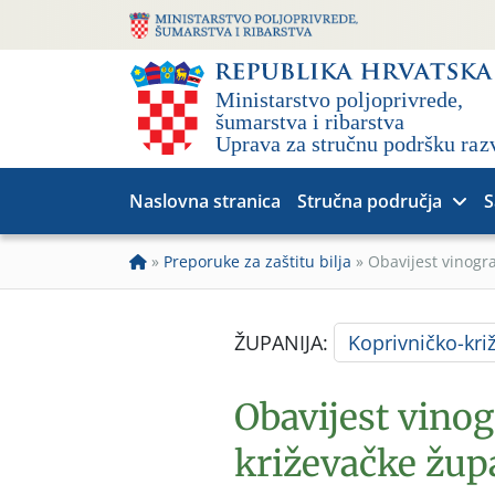
Naslovna stranica
Stručna područja
S
»
Preporuke za zaštitu bilja
»
Obavijest vinogr
ŽUPANIJA:
Koprivničko-kri
Obavijest vino
križevačke žup