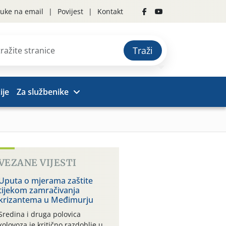
uke na email
Povijest
Kontakt
Traži
ije
Za službenike
VEZANE VIJESTI
Uputa o mjerama zaštite
tijekom zamračivanja
krizantema u Međimurju
Sredina i druga polovica
kolovoza je kritično razdoblje u