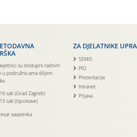
JETODAVNA
ZA DJELATNIKE UPR
RŠKA
SEMIS
avjetnici su dostupni radnim
PIO
 u podružnicama diljem
Prezentacije
ke.
Intranet
 16 sati (Grad Zagreb)
Prijava
15 sati (Ispostave)
esar savjetnika