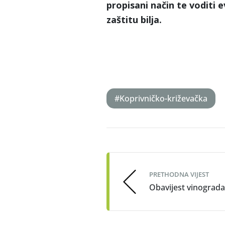
propisani način te voditi e
zaštitu bilja.
#Koprivničko-križevačka
Post
navigation
PRETHODNA VIJEST
Obavijest vinograd