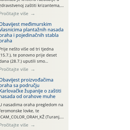
zdravstvenoj zaštiti krizantema,
a prije zamračivanja u proteklom
Pročitajte više
smo mjesecu tri puta upućivali
preporuke o preventivnim
Obavijest međimurskim
vlasnicima plantažnih nasada
mjerama zaštite krizantema od
oraha i pojedinačnih stabla
najčešćih uzročnika bolesti,
oraha
štetnika i fito-fagnih grinja (23.7.,
14.7., 06.7.)! Na početku ovog
Prije nešto više od tri tjedna
mjeseca je zabilježeno je
(15.7.), te ponovno prije deset
povijesno i ekstremno vruće
dana (28.7.) uputili smo
meteorološko razdoblje, uz
obavijesti vlasnicima plantažnih
Pročitajte više
najviše temperature […]
nasada oraha i pojedinačnih
stabla o početku leta i
Obavijest proizvođačima
oraha sa području
ovogodišnjoj potrebi usmjerenog
Karlovačke županije o zaštiti
suzbijanja orahove muhe
nasada od orahove muhe
(Rhagoletis completa)! Već
dvanaest dana traje drugi
U nasadima oraha pregledom na
ovogodišnji “toplinski udar”, koji
feromonske lovke, te
naročito izražen zadnja šest
CAM_COLOR_ORAH_KŽ (Turanj,
dana (31.7.-05.8.), jer najviše
Vojnić) zabilježena je mala
Pročitajte više
temperature zraka svakodnevno
populacija odraslih oblika