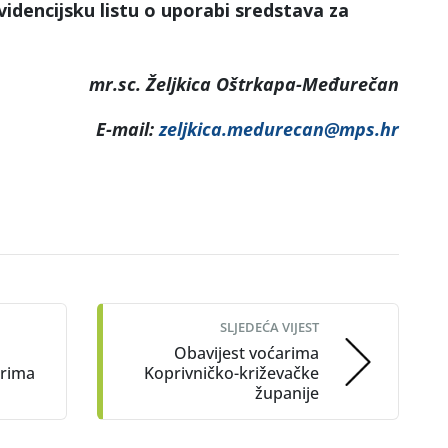
videncijsku listu o uporabi sredstava za
mr.sc. Željkica Oštrkapa-Međurečan
E-mail:
zeljkica.medurecan@mps.hr
SLJEDEĆA VIJEST
Obavijest voćarima
arima
Koprivničko-križevačke
županije