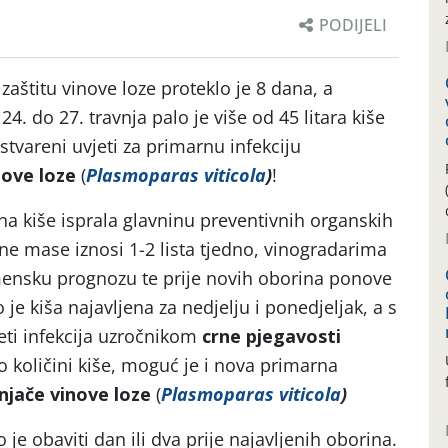
PODIJELI
aštitu vinove loze proteklo je 8 dana, a
4. do 27. travnja palo je više od 45 litara kiše
tvareni uvjeti za primarnu infekciju
nove loze
(
Plasmoparas viticola
)
!
ina kiše isprala glavninu preventivnih organskih
isne mase iznosi 1-2 lista tjedno, vinogradarima
ensku prognozu te prije novih oborina ponove
 je kiša najavljena za nedjelju i ponedjeljak, a s
jeti infekcija uzročnikom
crne pjegavosti
 o količini kiše, moguć je i nova primarna
njače vinove loze
(
Plasmoparas viticola
)
je obaviti dan ili dva prije najavljenih oborina.