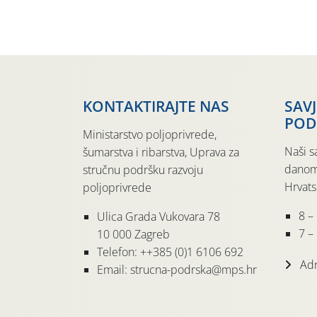
KONTAKTIRAJTE NAS
SAV
POD
Ministarstvo poljoprivrede,
Naši s
šumarstva i ribarstva, Uprava za
danom
stručnu podršku razvoju
Hrvats
poljoprivrede
8 –
Ulica Grada Vukovara 78
7 – 
10 000 Zagreb
Telefon: ++385 (0)1 6106 692
Adr
Email: strucna-podrska@mps.hr