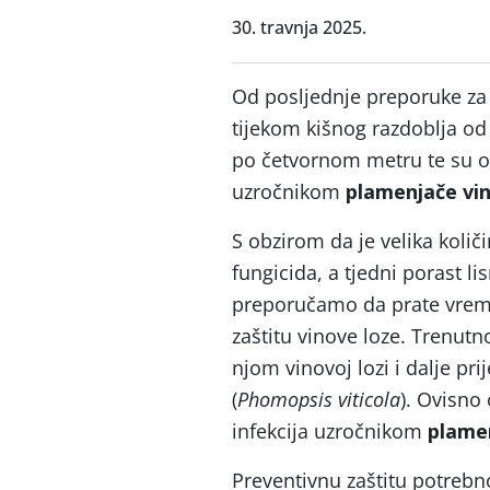
30. travnja 2025.
Od posljednje preporuke za z
tijekom kišnog razdoblja od 2
po četvornom metru te su os
uzročnikom
plamenjače vi
S obzirom da je velika količ
fungicida, a tjedni porast l
preporučamo da prate vrem
zaštitu vinove loze. Trenutno
njom vinovoj lozi i dalje pri
(
Phomopsis viticola
). Ovisno
infekcija uzročnikom
plame
Preventivnu zaštitu potrebno 