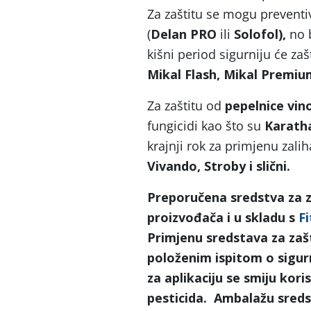
Za zaštitu se mogu preventi
(
Delan PRO
ili
Solofol),
no 
kišni period sigurniju će zaš
Mikal Flash, Mikal Premium 
Za zaštitu od
pepelnice vin
fungicidi kao što su
Karath
krajnji rok za primjenu zalih
Vivando, Stroby i slični.
Preporučena sredstva za za
proizvođača i u skladu s
F
Primjenu sredstava za zaš
položenim ispitom o sigurn
za aplikaciju se smiju kor
pesticida. Ambalažu sredst