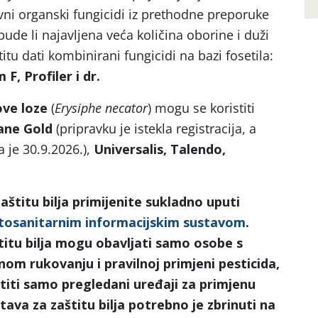
vni organski fungicidi iz prethodne preporuke
bude li najavljena veća količina oborine i duži
titu dati kombinirani fungicidi na bazi fosetila:
F, Profiler i dr.
ove loze
(
Erysiphe necator
) mogu se koristiti
ane Gold
(pripravku je istekla registracija, a
a je 30.9.2026.),
Universalis, Talendo,
štitu bilja primijenite sukladno uputi
itosanitarnim informacijskim sustavom
.
titu bilja mogu obavljati samo osobe s
om rukovanju i pravilnoj primjeni pesticida,
istiti samo pregledani uređaji za primjenu
ava za zaštitu bilja potrebno je zbrinuti na