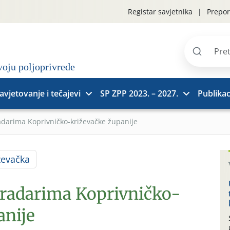
Registar savjetnika
Prepor
Pretraži
stranice
avjetovanje i tečajevi
SP ZPP 2023. – 2027.
Publikac
adarima Koprivničko-križevačke županije
ževačka
gradarima Koprivničko-
anije