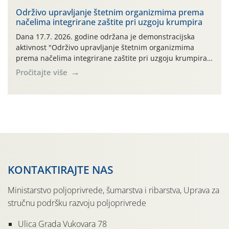
bilja (npr. ambalaža od mineralnih gnojiva,) se ne
prihvaća. Korisnicima je osiguran besplatni povrat
Održivo upravljanje štetnim organizmima prema
načelima integrirane zaštite pri uzgoju krumpira
prazne ambalaže isključivo ovih tvrtki: AGROCHEM-MAKS,
AGRONOM, ALBAUGH TKI* (PINUS […]
Dana 17.7. 2026. godine održana je demonstracijska
aktivnost "Održivo upravljanje štetnim organizmima
prema načelima integrirane zaštite pri uzgoju krumpira"
na pokusnom polju "Poredje", kraj naselja Belica (ARKOD
Pročitajte više
parcela ID 2445031) (središnji dio Međimurske županije).
KONTAKTIRAJTE NAS
Ministarstvo poljoprivrede, šumarstva i ribarstva, Uprava za
stručnu podršku razvoju poljoprivrede
Ulica Grada Vukovara 78