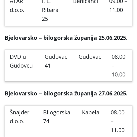
ATAR
I. L.
Beničanci
09.00 –
d.o.o.
Ribara
11.00
25
Bjelovarsko – bilogorska županija 25.06.2025.
DVD u
Gudovac
Gudovac
08.00
Gudovcu
41
–
10.00
Bjelovarsko – bilogorska županija 27.06.2025.
Šnajder
Bilogorska
Kapela
08.00
d.o.o.
74
–
11.00