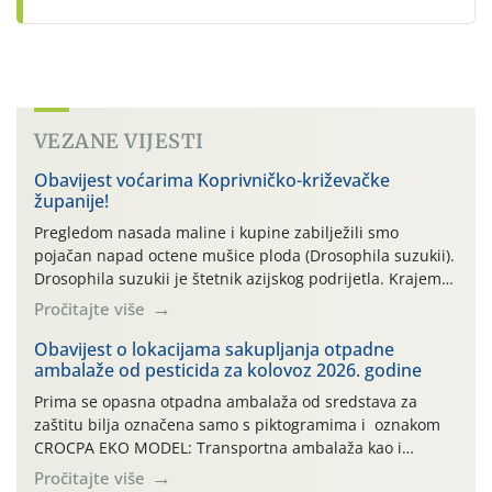
VEZANE VIJESTI
Obavijest voćarima Koprivničko-križevačke
županije!
Pregledom nasada maline i kupine zabilježili smo
pojačan napad octene mušice ploda (Drosophila suzukii).
Drosophila suzukii je štetnik azijskog podrijetla. Krajem
2010. godine prvi puta je registriran u Hrvatskoj, a u
Pročitajte više
rujnu 2016. godine na našem su području zabilježene
gospodarski važne štete. Riječ je o štetniku vrlo sličnom
Obavijest o lokacijama sakupljanja otpadne
ambalaže od pesticida za kolovoz 2026. godine
dobro poznatoj vinskoj mušici, no za razliku […]
Prima se opasna otpadna ambalaža od sredstava za
zaštitu bilja označena samo s piktogramima i oznakom
CROCPA EKO MODEL: Transportna ambalaža kao i
ambalaža drugih proizvoda koji nisu sredstva za zaštitu
Pročitajte više