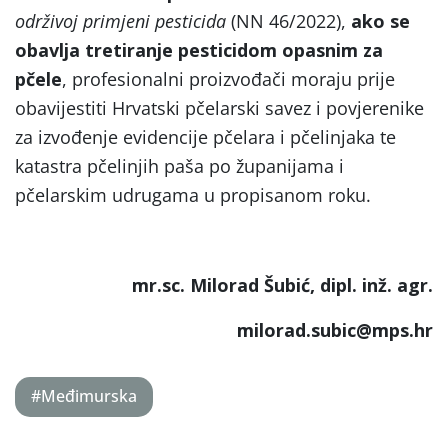
održivoj primjeni pesticida
(NN 46/2022),
ako se
obavlja tretiranje pesticidom opasnim za
pčele
, profesionalni proizvođači moraju prije
obavijestiti Hrvatski pčelarski savez i povjerenike
za izvođenje evidencije pčelara i pčelinjaka te
katastra pčelinjih paša po županijama i
pčelarskim udrugama u propisanom roku.
mr.sc. Milorad Šubić, dipl. inž. agr.
milorad.subic@mps.hr
#Međimurska