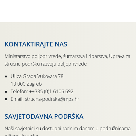
jedinki. U starijim nasadima, na žutim ljepljivim Rebell
pločama s […]
KONTAKTIRAJTE NAS
Ministarstvo poljoprivrede, šumarstva i ribarstva, Uprava za
stručnu podršku razvoju poljoprivrede
Ulica Grada Vukovara 78
10 000 Zagreb
Telefon: ++385 (0)1 6106 692
Email: strucna-podrska@mps.hr
SAVJETODAVNA PODRŠKA
Naši savjetnici su dostupni radnim danom u podružnicama