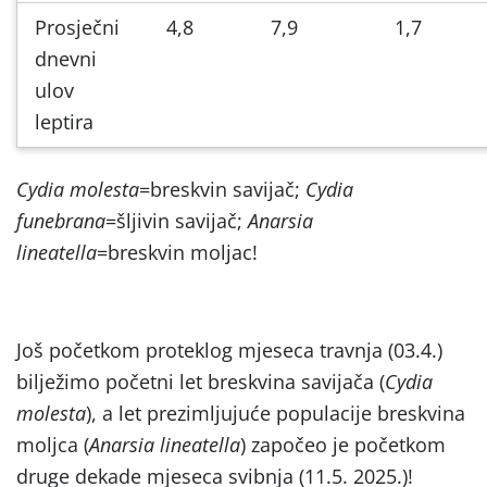
Prosječni
4,8
7,9
1,7
dnevni
ulov
leptira
Cydia molesta
=breskvin savijač;
Cydia
funebrana
=šljivin savijač;
Anarsia
lineatella
=breskvin moljac!
Još početkom proteklog mjeseca travnja (03.4.)
bilježimo početni let breskvina savijača (
Cydia
molesta
), a let prezimljujuće populacije breskvina
moljca (
Anarsia lineatella
) započeo je početkom
druge dekade mjeseca svibnja (11.5. 2025.)!