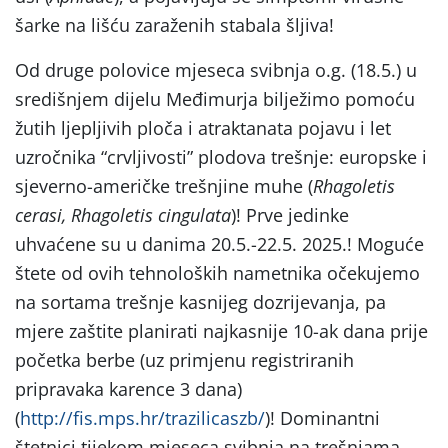
šarke na lišću zaraženih stabala šljiva!
Od druge polovice mjeseca svibnja o.g. (18.5.) u
središnjem dijelu Međimurja bilježimo pomoću
žutih ljepljivih ploča i atraktanata pojavu i let
uzročnika “crvljivosti” plodova trešnje: europske i
sjeverno-američke trešnjine muhe (
Rhagoletis
cerasi, Rhagoletis cingulata
)! Prve jedinke
uhvaćene su u danima 20.5.-22.5. 2025.! Moguće
štete od ovih tehnoloških nametnika očekujemo
na sortama trešnje kasnijeg dozrijevanja, pa
mjere zaštite planirati najkasnije 10-ak dana prije
početka berbe (uz primjenu registriranih
pripravaka karence 3 dana)
(
http://fis.mps.hr/trazilicaszb/
)! Dominantni
štetnici tijekom mjeseca svibnja na trešnjama