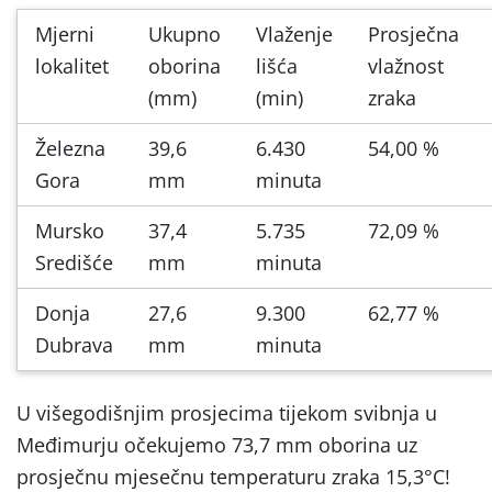
Mjerni
Ukupno
Vlaženje
Prosječna
lokalitet
oborina
lišća
vlažnost
(mm)
(min)
zraka
Železna
39,6
6.430
54,00 %
Gora
mm
minuta
Mursko
37,4
5.735
72,09 %
Središće
mm
minuta
Donja
27,6
9.300
62,77 %
Dubrava
mm
minuta
U višegodišnjim prosjecima tijekom svibnja u
Međimurju očekujemo 73,7 mm oborina uz
prosječnu mjesečnu temperaturu zraka 15,3°C!