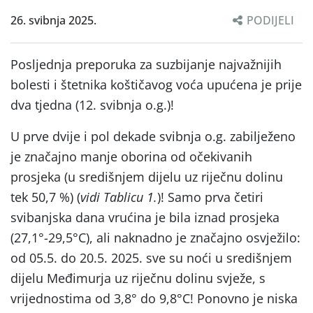
26. svibnja 2025.
PODIJELI
Posljednja preporuka za suzbijanje najvažnijih
bolesti i štetnika koštičavog voća upućena je prije
dva tjedna (12. svibnja o.g.)!
U prve dvije i pol dekade svibnja o.g. zabilježeno
je značajno manje oborina od očekivanih
prosjeka (u središnjem dijelu uz riječnu dolinu
tek 50,7 %) (
vidi Tablicu 1.
)! Samo prva četiri
svibanjska dana vrućina je bila iznad prosjeka
(27,1°-29,5°C), ali naknadno je značajno osvježilo:
od 05.5. do 20.5. 2025. sve su noći u središnjem
dijelu Međimurja uz riječnu dolinu svježe, s
vrijednostima od 3,8° do 9,8°C! Ponovno je niska