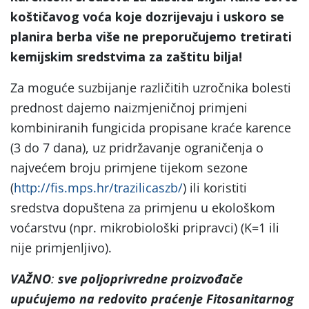
koštičavog voća koje dozrijevaju i uskoro se
planira berba više ne preporučujemo tretirati
kemijskim sredstvima za zaštitu bilja!
Za moguće suzbijanje različitih uzročnika bolesti
prednost dajemo naizmjeničnoj primjeni
kombiniranih fungicida propisane kraće karence
(3 do 7 dana), uz pridržavanje ograničenja o
najvećem broju primjene tijekom sezone
(
http://fis.mps.hr/trazilicaszb/
) ili koristiti
sredstva dopuštena za primjenu u ekološkom
voćarstvu (npr. mikrobiološki pripravci) (K=1 ili
nije primjenljivo).
VAŽNO
:
sve poljoprivredne proizvođače
upućujemo na
redovito praćenje Fitosanitarnog