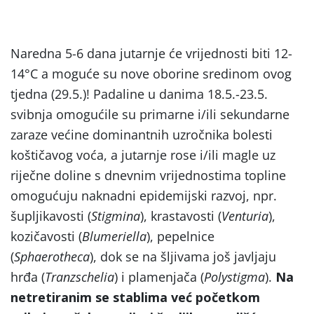
Naredna 5-6 dana jutarnje će vrijednosti biti 12-
14°C a moguće su nove oborine sredinom ovog
tjedna (29.5.)! Padaline u danima 18.5.-23.5.
svibnja omogućile su primarne i/ili sekundarne
zaraze većine dominantnih uzročnika bolesti
koštičavog voća, a jutarnje rose i/ili magle uz
riječne doline s dnevnim vrijednostima topline
omogućuju naknadni epidemijski razvoj, npr.
šupljikavosti (
Stigmina
), krastavosti (
Venturia
),
kozičavosti (
Blumeriella
), pepelnice
(
Sphaerotheca
), dok se na šljivama još javljaju
hrđa (
Tranzschelia
) i plamenjača (
Polystigma
).
Na
netretiranim se stablima već početkom