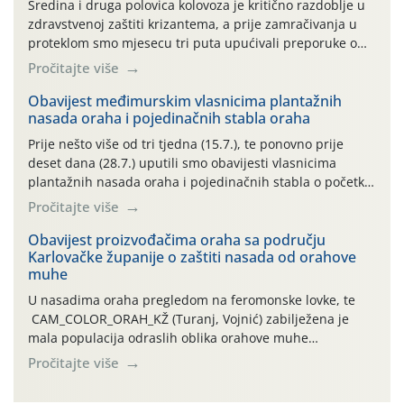
Sredina i druga polovica kolovoza je kritično razdoblje u
zdravstvenoj zaštiti krizantema, a prije zamračivanja u
proteklom smo mjesecu tri puta upućivali preporuke o
preventivnim mjerama zaštite krizantema od najčešćih
Pročitajte više
uzročnika bolesti, štetnika i fito-fagnih grinja (23.7., 14.7.,
06.7.)! Na početku ovog mjeseca je zabilježeno je
Obavijest međimurskim vlasnicima plantažnih
nasada oraha i pojedinačnih stabla oraha
povijesno i ekstremno vruće meteorološko razdoblje, uz
najviše temperature […]
Prije nešto više od tri tjedna (15.7.), te ponovno prije
deset dana (28.7.) uputili smo obavijesti vlasnicima
plantažnih nasada oraha i pojedinačnih stabla o početku
leta i ovogodišnjoj potrebi usmjerenog suzbijanja
Pročitajte više
orahove muhe (Rhagoletis completa)! Već dvanaest dana
traje drugi ovogodišnji “toplinski udar”, koji naročito
Obavijest proizvođačima oraha sa području
Karlovačke županije o zaštiti nasada od orahove
izražen zadnja šest dana (31.7.-05.8.), jer najviše
muhe
temperature zraka svakodnevno […]
U nasadima oraha pregledom na feromonske lovke, te
CAM_COLOR_ORAH_KŽ (Turanj, Vojnić) zabilježena je
mala populacija odraslih oblika orahove muhe
(Rhagoletis completa). Niska brojnost može se objasniti
Pročitajte više
činjenicom da je riječ o mladim nasadima s vrlo malim
urodom, što je povezano i s manjim brojem prezimjelih