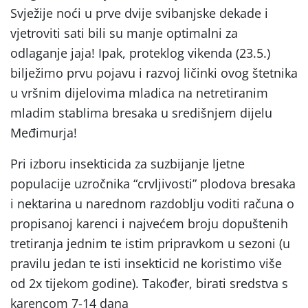
Svježije noći u prve dvije svibanjske dekade i
vjetroviti sati bili su manje optimalni za
odlaganje jaja! Ipak, proteklog vikenda (23.5.)
bilježimo prvu pojavu i razvoj ličinki ovog štetnika
u vršnim dijelovima mladica na netretiranim
mladim stablima bresaka u središnjem dijelu
Međimurja!
Pri izboru insekticida za suzbijanje ljetne
populacije uzročnika “crvljivosti” plodova bresaka
i nektarina u narednom razdoblju voditi računa o
propisanoj karenci i najvećem broju dopuštenih
tretiranja jednim te istim pripravkom u sezoni (u
pravilu jedan te isti insekticid ne koristimo više
od 2x tijekom godine). Također, birati sredstva s
karencom 7-14 dana