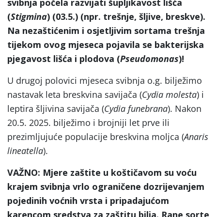
svibnja počela razvijati šupljikavost lišća
(
Stigmina
) (03.5.) (npr. trešnje, šljive, breskve).
Na nezaštićenim i osjetljivim sortama trešnja
tijekom ovog mjeseca pojavila se bakterijska
pjegavost lišća i plodova (
Pseudomonas
)!
U drugoj polovici mjeseca svibnja o.g. bilježimo
nastavak leta breskvina savijača (
Cydia molesta
) i
leptira šljivina savijača (
Cydia funebrana
). Nakon
20.5. 2025. bilježimo i brojniji let prve ili
prezimljujuće populacije breskvina moljca (
Anaris
lineatella
).
VAŽNO: Mjere zaštite u koštičavom su voću
krajem svibnja vrlo ograničene dozrijevanjem
pojedinih voćnih vrsta i pripadajućom
karencom sredstva za zaštitu bilja. Rane sorte