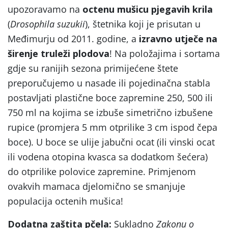
upozoravamo na
octenu mušicu pjegavih krila
(
Drosophila suzukii
), štetnika koji je prisutan u
Međimurju od 2011. godine, a
izravno utječe na
širenje truleži plodova
! Na položajima i sortama
gdje su ranijih sezona primijećene štete
preporučujemo u nasade ili pojedinačna stabla
postavljati plastične boce zapremine 250, 500 ili
750 ml na kojima se izbuše simetrično izbušene
rupice (promjera 5 mm otprilike 3 cm ispod čepa
boce). U boce se ulije jabučni ocat (ili vinski ocat
ili vodena otopina kvasca sa dodatkom šećera)
do otprilike polovice zapremine. Primjenom
ovakvih mamaca djelomično se smanjuje
populacija octenih mušica!
Dodatna zaštita pčela:
Sukladno
Zakonu o