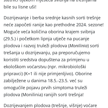
bile su lisne uši!
Dozrijevanje i berba srednje kasnih sorti trešnje
neće započeti ranije kao prethodne 2024. sezone!
Moguće veća količina oborina krajem svibnja
(29.5.) i početkom lipnja utječe na pucanje
plodova i razvoj truleži plodova (
Monilinia
) sorti
trešanja u dozrijevanju, pa preporučujemo
koristiti sredstva dopuštena za primjenu u
ekološkom voćarstvu (npr. mikrobiološki
pripravci) (K=1 ili nije primjenljivo). Oborine
zabilježene u danima 18.5.-23.5. već su
omogućile pojavu prvih simptoma truleži
plodova (Monilinia) ranijih sorti trešnja!
Dozrijevanjem plodova (trešnje, višnje) voćare