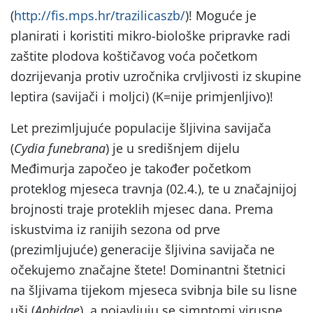
(
http://fis.mps.hr/trazilicaszb/
)! Moguće je
planirati i koristiti mikro-biološke pripravke radi
zaštite plodova koštičavog voća početkom
dozrijevanja protiv uzročnika crvljivosti iz skupine
leptira (savijači i moljci) (K=nije primjenljivo)!
Let prezimljujuće populacije šljivina savijača
(
Cydia funebrana
) je u središnjem dijelu
Međimurja započeo je također početkom
proteklog mjeseca travnja (02.4.), te u značajnijoj
brojnosti traje proteklih mjesec dana. Prema
iskustvima iz ranijih sezona od prve
(prezimljujuće) generacije šljivina savijača ne
očekujemo značajne štete! Dominantni štetnici
na šljivama tijekom mjeseca svibnja bile su lisne
uši (
Aphidae
), a pojavljuju se simptomi virusne