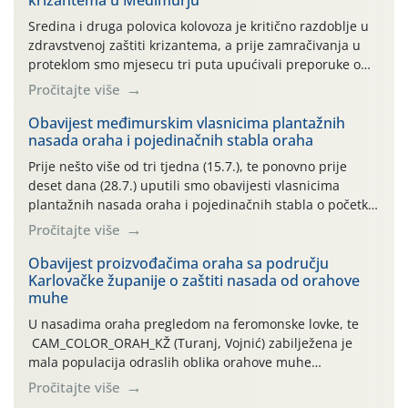
Sredina i druga polovica kolovoza je kritično razdoblje u
zdravstvenoj zaštiti krizantema, a prije zamračivanja u
proteklom smo mjesecu tri puta upućivali preporuke o
preventivnim mjerama zaštite krizantema od najčešćih
Pročitajte više
uzročnika bolesti, štetnika i fito-fagnih grinja (23.7., 14.7.,
06.7.)! Na početku ovog mjeseca je zabilježeno je
Obavijest međimurskim vlasnicima plantažnih
nasada oraha i pojedinačnih stabla oraha
povijesno i ekstremno vruće meteorološko razdoblje, uz
najviše temperature […]
Prije nešto više od tri tjedna (15.7.), te ponovno prije
deset dana (28.7.) uputili smo obavijesti vlasnicima
plantažnih nasada oraha i pojedinačnih stabla o početku
leta i ovogodišnjoj potrebi usmjerenog suzbijanja
Pročitajte više
orahove muhe (Rhagoletis completa)! Već dvanaest dana
traje drugi ovogodišnji “toplinski udar”, koji naročito
Obavijest proizvođačima oraha sa području
Karlovačke županije o zaštiti nasada od orahove
izražen zadnja šest dana (31.7.-05.8.), jer najviše
muhe
temperature zraka svakodnevno […]
U nasadima oraha pregledom na feromonske lovke, te
CAM_COLOR_ORAH_KŽ (Turanj, Vojnić) zabilježena je
mala populacija odraslih oblika orahove muhe
(Rhagoletis completa). Niska brojnost može se objasniti
Pročitajte više
činjenicom da je riječ o mladim nasadima s vrlo malim