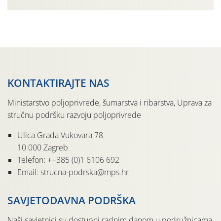
urodom, što je povezano i s manjim brojem prezimjelih
jedinki. U starijim nasadima, na žutim ljepljivim Rebell
pločama s […]
KONTAKTIRAJTE NAS
Ministarstvo poljoprivrede, šumarstva i ribarstva, Uprava za
stručnu podršku razvoju poljoprivrede
Ulica Grada Vukovara 78
10 000 Zagreb
Telefon: ++385 (0)1 6106 692
Email: strucna-podrska@mps.hr
SAVJETODAVNA PODRŠKA
Naši savjetnici su dostupni radnim danom u podružnicama