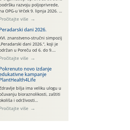
podršku razvoju poljoprivrede,
na OPG-u Vrček 9. lipnja 2026. u
Varaždinu, održana je
Pročitajte više
interaktivna radionica pod
nazivom “Klimatski pametne
Peradarski dani 2026.
prakse u ratarstvu i svinjogojstvu
XVI. znanstveno-stručni simpozij
uz diversifikaciju proizvodnje”.
„Peradarski dani 2026.“, koji je
Radionica je organizirana u
održan u Poreču od 6. do 9.
sklopu međunarodnog projekta
svibnja 2026. godine, jedan je od
Pročitajte više
Climate Farm Demo (CFD) te
najvažnijih stručnih skupova iz
stručnih radnih skupina „Klima i
područja peradarstva u
Pokrenuto novo izdanje
okoliš“ i „Ratarstvo“. Ovaj
edukativne kampanje
Hrvatskoj i široj regiji.
demonstracijski događaj, […]
PlantHealth4Life
Zdravlje bilja ima veliku ulogu u
očuvanju bioraznolikosti, zaštiti
okoliša i održivosti
poljoprivredne proizvodnje.
Pročitajte više
PlantHealth4Life potiče građane
na odgovorno ponašanje kako bi
se smanjio rizik od unosa i