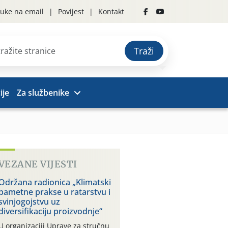
uke na email
Povijest
Kontakt
Traži
ije
Za službenike
VEZANE VIJESTI
Održana radionica „Klimatski
pametne prakse u ratarstvu i
svinjogojstvu uz
diversifikaciju proizvodnje“
U organizaciji Uprave za stručnu