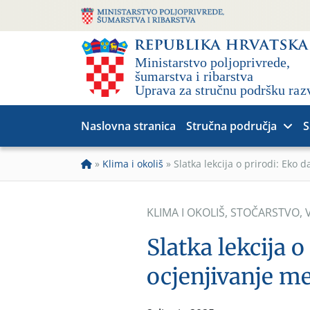
Naslovna stranica
Stručna područja
S
»
Klima i okoliš
»
Slatka lekcija o prirodi: Eko
KLIMA I OKOLIŠ
,
STOČARSTVO
,
V
Slatka lekcija o
ocjenjivanje m