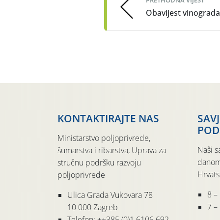
Obavijest vinograd
KONTAKTIRAJTE NAS
SAV
POD
Ministarstvo poljoprivrede,
Naši s
šumarstva i ribarstva, Uprava za
danom
stručnu podršku razvoju
Hrvats
poljoprivrede
8 –
Ulica Grada Vukovara 78
7 – 
10 000 Zagreb
Telefon: ++385 (0)1 6106 692