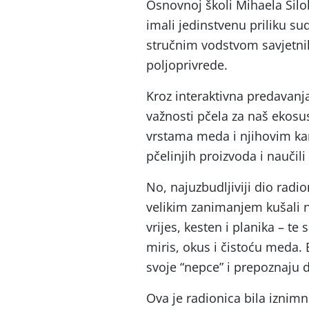
Osnovnoj školi Mihaela Šil
imali jedinstvenu priliku su
stručnim vodstvom savjetni
poljoprivrede.
Kroz interaktivna predavanja
važnosti pčela za naš ekosu
vrstama meda i njihovim kara
pčelinjih proizvoda i naučil
No, najuzbudljiviji dio radio
velikim zanimanjem kušali n
vrijes, kesten i planika – te 
miris, okus i čistoću meda. 
svoje “nepce” i prepoznaju d
Ova je radionica bila iznim