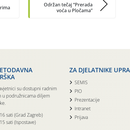
Održan tečaj “Prerada
arima
voća u Pločama”
JETODAVNA
ZA DJELATNIKE UPR
RŠKA
SEMIS
avjetnici su dostupni radnim
PIO
 u podružnicama diljem
Prezentacije
ke.
Intranet
 16 sati (Grad Zagreb)
Prijava
15 sati (Ispostave)