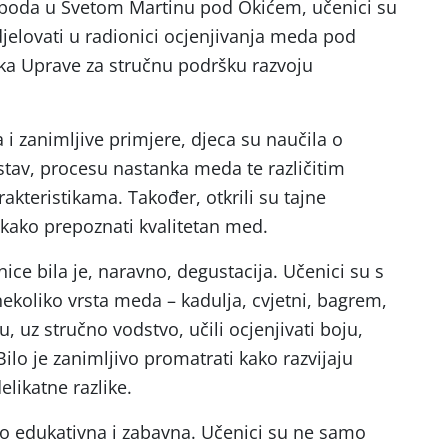
oboda u Svetom Martinu pod Okićem, učenici su
djelovati u radionici ocjenjivanja meda pod
ka Uprave za stručnu podršku razvoju
 i zanimljive primjere, djeca su naučila o
stav, procesu nastanka meda te različitim
kteristikama. Također, otkrili su tajne
i kako prepoznati kvalitetan med.
nice bila je, naravno, degustacija. Učenici su s
ekoliko vrsta meda – kadulja, cvjetni, bagrem,
su, uz stručno vodstvo, učili ocjenjivati boju,
Bilo je zanimljivo promatrati kako razvijaju
elikatne razlike.
no edukativna i zabavna. Učenici su ne samo