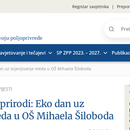
Registar savjetnika
Prepor
Pretraži
stranice
avjetovanje i tečajevi
SP ZPP 2023. – 2027.
Publikac
 dan uz ocjenjivanje meda u OŠ Mihaela Šiloboda
IJESTI
 prirodi: Eko dan uz
eda u OŠ Mihaela Šiloboda