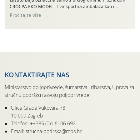
CROCPA EKO MODEL: Transportna ambalaža kao i
ambalaža drugih proizvoda koji nisu sredstva za zaštitu
Pročitajte više
bilja (npr. ambalaža od mineralnih gnojiva,) se ne
prihvaća. Korisnicima je osiguran besplatni povrat
prazne ambalaže isključivo ovih tvrtki: AGROCHEM-MAKS,
AGRONOM, ALBAUGH TKI* (PINUS […]
KONTAKTIRAJTE NAS
Ministarstvo poljoprivrede, šumarstva i ribarstva, Uprava za
stručnu podršku razvoju poljoprivrede
Ulica Grada Vukovara 78
10 000 Zagreb
Telefon: ++385 (0)1 6106 692
Email: strucna-podrska@mps.hr