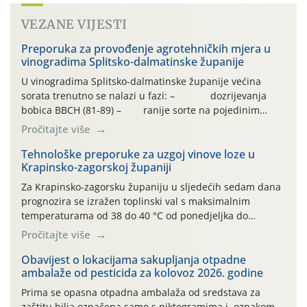
VEZANE VIJESTI
Preporuka za provođenje agrotehničkih mjera u
vinogradima Splitsko-dalmatinske županije
U vinogradima Splitsko-dalmatinske županije većina
sorata trenutno se nalazi u fazi: – dozrijevanja
bobica BBCH (81-89) – ranije sorte na pojedinim
lokalitetima već su dozrele te su spremne za berbu Zbog
Pročitajte više
visokih temperatura i dugotrajnog izostanka oborina
razvoj vinove loze odvija se uredno, a zdravstveno stanje
Tehnološke preporuke za uzgoj vinove loze u
Krapinsko-zagorskoj županiji
većine vinograda je dobro. Srednje dnevne temperature
zraka […]
Za Krapinsko-zagorsku županiju u sljedećih sedam dana
prognozira se izražen toplinski val s maksimalnim
temperaturama od 38 do 40 °C od ponedjeljka do
četvrtka, uz povećan rizik od toplinskog stresa za vinovu
Pročitajte više
lozu. U petak i subotu očekuje se osvježenje uz
mogućnost lokalnih grmljavinskih pljuskova. Za regiju
Obavijest o lokacijama sakupljanja otpadne
ambalaže od pesticida za kolovoz 2026. godine
izdano je i crveno upozorenje na ekstremno visoke […]
Prima se opasna otpadna ambalaža od sredstava za
zaštitu bilja označena samo s piktogramima i oznakom