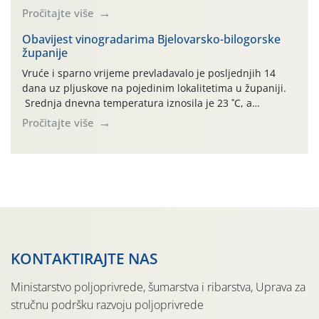
(Rhagoletis completa). Niska brojnost može se objasniti
Pročitajte više
činjenicom da je riječ o mladim nasadima s vrlo malim
urodom, što je povezano i s manjim brojem prezimjelih
Obavijest vinogradarima Bjelovarsko-bilogorske
županije
jedinki. U starijim nasadima, na žutim ljepljivim Rebell
pločama s […]
Vruće i sparno vrijeme prevladavalo je posljednjih 14
dana uz pljuskove na pojedinim lokalitetima u županiji.
Srednja dnevna temperatura iznosila je 23 ˚C, a
maksimalne su posljednjih dana dosezale do 35 ˚C.
Pročitajte više
Simptome plamenjače vinove loze (Plasmoparas
viticola) vidljivi su na zapercima i vršnom mladom lišću.
Kako bi i dalje održali zdravu lisnu masu u zaštiti je
moguće […]
KONTAKTIRAJTE NAS
Ministarstvo poljoprivrede, šumarstva i ribarstva, Uprava za
stručnu podršku razvoju poljoprivrede