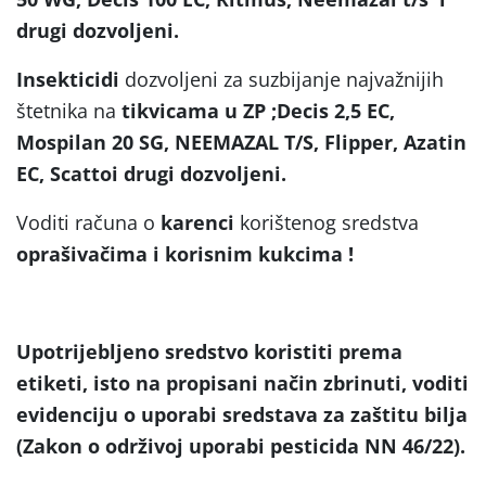
drugi dozvoljeni.
Insekticidi
dozvoljeni za suzbijanje najvažnijih
štetnika na
tikvicama u ZP ;Decis 2,5 EC,
Mospilan 20 SG, NEEMAZAL T/S, Flipper, Azatin
EC, Scattoi drugi dozvoljeni.
Voditi računa o
karenci
korištenog sredstva
oprašivačima i korisnim kukcima !
Upotrijebljeno sredstvo koristiti prema
etiketi, isto na propisani način zbrinuti, voditi
evidenciju o uporabi sredstava za zaštitu bilja
(Zakon o održivoj uporabi pesticida NN 46/22).