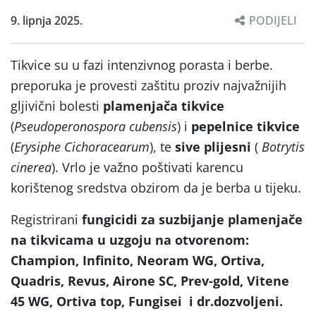
9. lipnja 2025.
PODIJELI
Tikvice su u fazi intenzivnog porasta i berbe.
preporuka je provesti zaštitu proziv najvažnijih
gljivični bolesti
plamenjača tikvice
(
Pseudoperonospora cubensis
) i
pepelnice tikvice
(
Erysiphe Cichoracearum
), te
sive plijesni
(
Botrytis
cinerea
). Vrlo je važno poštivati karencu
korištenog sredstva obzirom da je berba u tijeku.
Registrirani
fungicidi za suzbijanje plamenjače
na tikvicama u uzgoju na otvorenom
:
Champion, Infinito, Neoram WG, Ortiva,
Quadris, Revus, Airone SC, Prev-gold, Vitene
45 WG, Ortiva top, Fungisei i dr.dozvoljeni.