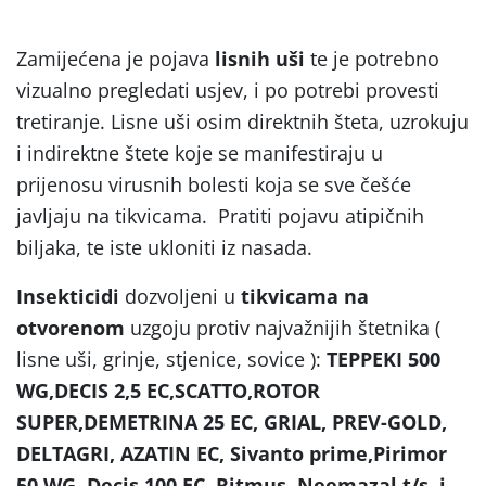
Zamijećena je pojava
lisnih uši
te je potrebno
vizualno pregledati usjev, i po potrebi provesti
tretiranje. Lisne uši osim direktnih šteta, uzrokuju
i indirektne štete koje se manifestiraju u
prijenosu virusnih bolesti koja se sve češće
javljaju na tikvicama. Pratiti pojavu atipičnih
biljaka, te iste ukloniti iz nasada.
Insekticidi
dozvoljeni u
tikvicama na
otvorenom
uzgoju protiv najvažnijih štetnika (
lisne uši, grinje, stjenice, sovice ):
TEPPEKI 500
WG,DECIS 2,5 EC,SCATTO,ROTOR
SUPER,DEMETRINA 25 EC, GRIAL, PREV-GOLD,
DELTAGRI, AZATIN EC, Sivanto prime,Pirimor
50 WG, Decis 100 EC, Ritmus, Neemazal t/s i