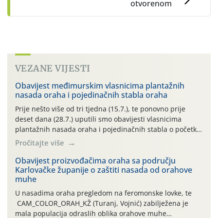
otvorenom
VEZANE VIJESTI
Obavijest međimurskim vlasnicima plantažnih
nasada oraha i pojedinačnih stabla oraha
Prije nešto više od tri tjedna (15.7.), te ponovno prije
deset dana (28.7.) uputili smo obavijesti vlasnicima
plantažnih nasada oraha i pojedinačnih stabla o početku
leta i ovogodišnjoj potrebi usmjerenog suzbijanja
Pročitajte više
orahove muhe (Rhagoletis completa)! Već dvanaest dana
traje drugi ovogodišnji “toplinski udar”, koji naročito
Obavijest proizvođačima oraha sa području
Karlovačke županije o zaštiti nasada od orahove
izražen zadnja šest dana (31.7.-05.8.), jer najviše
muhe
temperature zraka svakodnevno […]
U nasadima oraha pregledom na feromonske lovke, te
CAM_COLOR_ORAH_KŽ (Turanj, Vojnić) zabilježena je
mala populacija odraslih oblika orahove muhe