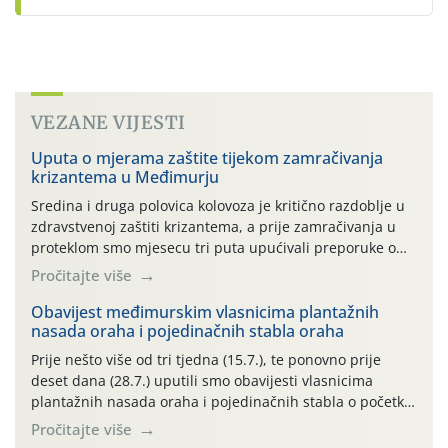
VEZANE VIJESTI
Uputa o mjerama zaštite tijekom zamračivanja
krizantema u Međimurju
Sredina i druga polovica kolovoza je kritično razdoblje u
zdravstvenoj zaštiti krizantema, a prije zamračivanja u
proteklom smo mjesecu tri puta upućivali preporuke o
preventivnim mjerama zaštite krizantema od najčešćih
Pročitajte više
uzročnika bolesti, štetnika i fito-fagnih grinja (23.7., 14.7.,
06.7.)! Na početku ovog mjeseca je zabilježeno je
Obavijest međimurskim vlasnicima plantažnih
nasada oraha i pojedinačnih stabla oraha
povijesno i ekstremno vruće meteorološko razdoblje, uz
najviše temperature […]
Prije nešto više od tri tjedna (15.7.), te ponovno prije
deset dana (28.7.) uputili smo obavijesti vlasnicima
plantažnih nasada oraha i pojedinačnih stabla o početku
leta i ovogodišnjoj potrebi usmjerenog suzbijanja
Pročitajte više
orahove muhe (Rhagoletis completa)! Već dvanaest dana