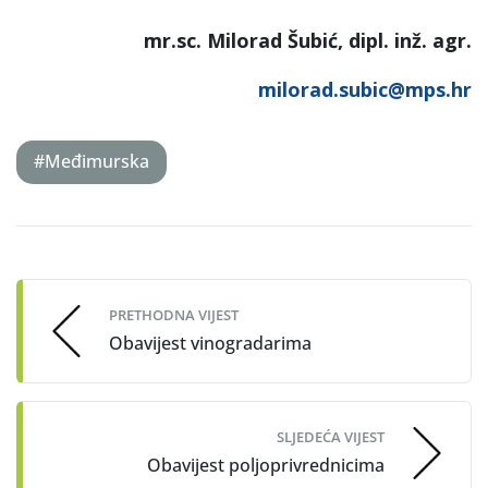
mr.sc. Milorad Šubić, dipl. inž. agr.
milorad.subic@mps.hr
#Međimurska
Post
navigation
PRETHODNA VIJEST
Obavijest vinogradarima
SLJEDEĆA VIJEST
Obavijest poljoprivrednicima