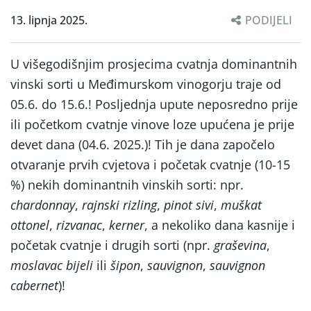
13. lipnja 2025.
PODIJELI
U višegodišnjim prosjecima cvatnja dominantnih
vinski sorti u Međimurskom vinogorju traje od
05.6. do 15.6.! Posljednja upute neposredno prije
ili početkom cvatnje vinove loze upućena je prije
devet dana (04.6. 2025.)! Tih je dana započelo
otvaranje prvih cvjetova i početak cvatnje (10-15
%) nekih dominantnih vinskih sorti: npr.
chardonnay
,
rajnski rizling
,
pinot sivi
,
muškat
ottonel
,
rizvanac
,
kerner
, a nekoliko dana kasnije i
početak cvatnje i drugih sorti (npr.
graševina
,
moslavac bijeli
ili
šipon
,
sauvignon
,
sauvignon
cabernet
)!