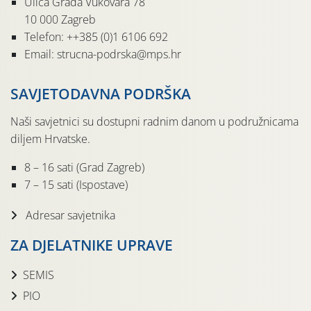
Ulica Grada Vukovara 78
10 000 Zagreb
Telefon: ++385 (0)1 6106 692
Email: strucna-podrska@mps.hr
SAVJETODAVNA PODRŠKA
Naši savjetnici su dostupni radnim danom u podružnicama
diljem Hrvatske.
8 – 16 sati (Grad Zagreb)
7 – 15 sati (Ispostave)
Adresar savjetnika
ZA DJELATNIKE UPRAVE
SEMIS
PIO