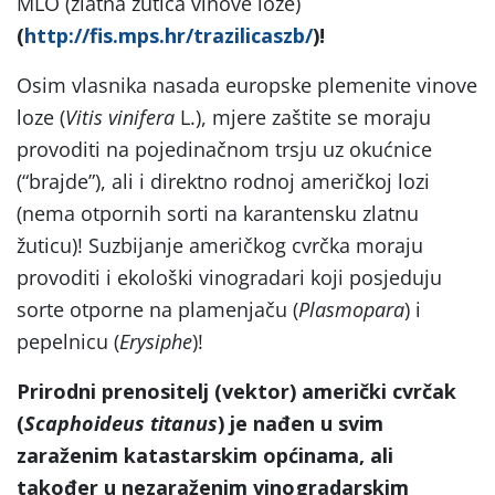
MLO (zlatna žutica vinove loze)
(
http://fis.mps.hr/trazilicaszb/
)!
Osim vlasnika nasada europske plemenite vinove
loze (
Vitis vinifera
L.), mjere zaštite se moraju
provoditi na pojedinačnom trsju uz okućnice
(“brajde”), ali i direktno rodnoj američkoj lozi
(nema otpornih sorti na karantensku zlatnu
žuticu)! Suzbijanje američkog cvrčka moraju
provoditi i ekološki vinogradari koji posjeduju
sorte otporne na plamenjaču (
Plasmopara
) i
pepelnicu (
Erysiphe
)!
Prirodni prenositelj (vektor) američki cvrčak
(
Scaphoideus titanus
) je nađen u svim
zaraženim katastarskim općinama, ali
također u nezaraženim vinogradarskim