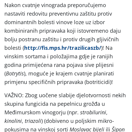
Nakon cvatnje vinograda preporučujemo
nastaviti redovitu preventivnu zaštitu protiv
dominantnih bolesti vinove loze uz izbor
kombiniranih pripravaka koji istovremeno daju
bolju postranu zaštitu i protiv drugih gljivičnih
bolesti (
http://fis.mps.hr/trazilicaszb/
)! Na
vinskim sortama i položajima gdje je ranijih
godina primijećena rana pojava sive plijesni
(
Botrytis
), moguće je krajem cvatnje planirati
primjenu specifičnih pripravaka (botriticidi)!
VAŽNO: Zbog uočene slabije djelotvornosti nekih
skupina fungicida na pepelnicu grožđa u
Međimurskom vinogorju (npr.
strobilurini
,
kinolini
,
triazoli
) (dobiveno u poljskim mikro-
pokusima na vinskoj sorti
Moslavac bijeli
ili
Šipon