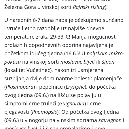
Železna Gora u vinskoj sorti
Rajnski rizling
)!
U narednih 6-7 dana nadalje očekujemo sunčano
i vruće ljetno razdoblje uz najviše dnevne
temperature zraka 29-33°C! Manja mogućnost
prolaznih popodnevnih oborina najavljena je
početkom idućeg tjedna (16.6.)! U
poljskom mikro-
pokusu
na vinskoj sorti
moslavac bijeli
ili
šipon
(lokalitet Vučetinec), nakon tri usmjerena
suzbijanja dvije dominantne bolesti: plamenjače
(
Plasmopara
) i pepelnice (
Erysiphe
), do početka
ovog tjedna (09.6.) na lišću se pojavljuju
simptomi crne truleži (
Guignardia
) i crne
pjegavosti (
Phomopsis
)! Od početka ovog tjedna
(09.6.) u vinogorju na vinskim sortama
sauvignon
i
moslavac bijeli
ili
šipon
pronalazimo i prve