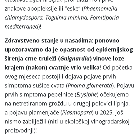
znakove apopleksije ili “eske” (
Phaemoniella
chlamydospora, Togninia minima, Fomitiporia
mediterranea
)!
Zdravstveno stanje u nasadima
:
ponovno
upozoravamo da je opasnost od epidemijskog
širenja crne truleži (
Guignardia
) vinove loze
krajem (nakon) cvatnje vrlo velika
! Od početka
ovog mjeseca postoji i dojava pojave prvih
simptoma sušice cvata (
Phoma glomerata
). Pojavu
prvih simptoma pepelnice (
Erysiphe
) očekujemo
na netretiranom grožđu u drugoj polovici lipnja,
a pojavu plamenjače (
Plasmopara
) u 2025. još
nismo zabilježili (niti u ekološkoj vinogradarskoj
proizvodnji)!