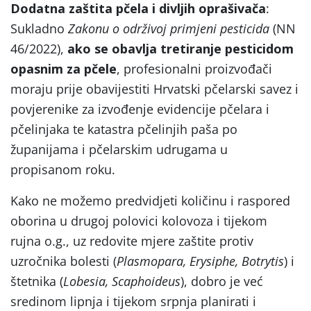
Dodatna zaštita pčela i divljih oprašivača
:
Sukladno
Zakonu o održivoj primjeni pesticida
(NN
46/2022),
ako se obavlja tretiranje pesticidom
opasnim za pčele
, profesionalni proizvođači
moraju prije obavijestiti Hrvatski pčelarski savez i
povjerenike za izvođenje evidencije pčelara i
pčelinjaka te katastra pčelinjih paša po
županijama i pčelarskim udrugama u
propisanom roku.
Kako ne možemo predvidjeti količinu i raspored
oborina u drugoj polovici kolovoza i tijekom
rujna o.g., uz redovite mjere zaštite protiv
uzročnika bolesti (
Plasmopara, Erysiphe, Botrytis
) i
štetnika (
Lobesia, Scaphoideus
), dobro je već
sredinom lipnja i tijekom srpnja planirati i