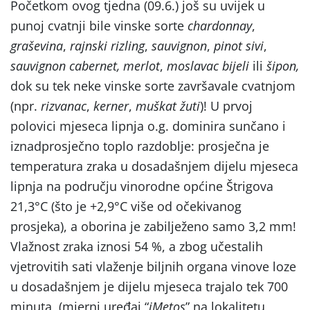
Početkom ovog tjedna (09.6.) još su uvijek u
punoj cvatnji bile vinske sorte
chardonnay
,
graševina
,
rajnski rizling
,
sauvignon
,
pinot sivi
,
sauvignon cabernet, merlot
,
moslavac bijeli
ili
šipon,
dok su tek neke vinske sorte završavale cvatnjom
(npr.
rizvanac
,
kerner
,
muškat žuti
)! U prvoj
polovici mjeseca lipnja o.g. dominira sunčano i
iznadprosječno toplo razdoblje: prosječna je
temperatura zraka u dosadašnjem dijelu mjeseca
lipnja na području vinorodne općine Štrigova
21,3°C (što je +2,9°C više od očekivanog
prosjeka), a oborina je zabilježeno samo 3,2 mm!
Vlažnost zraka iznosi 54 %, a zbog učestalih
vjetrovitih sati vlaženje biljnih organa vinove loze
u dosadašnjem je dijelu mjeseca trajalo tek 700
minuta (mjerni uređaj “
iMetos
” na lokalitetu