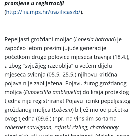
promjene u registraciji
(
http://fis.mps.hr/trazilicaszb/
).
Pepeljasti grožđani moljac (
Lobesia botrana
) je
započeo letom prezimljujuće generacije
početkom druge polovice mjeseca travnja (18.4.),
a zbog “svježijeg razdoblja” u većem dijelu
mjeseca svibnja (05.5.-25.5.) njihovu kritična
pojava nije zabilježena. Pojavu žutog grožđanog
moljca (
Eupoecillia ambiguella
) do kraja proteklog
tjedna nije registrirana! Pojavu ličinki pepeljastog
grožđanog moljca (
Lobesia
) bilježimo od početka
ovog tjedna (09.6.) (npr. na vinskim sortama
cabernet sauvignon
,
rajnski rizling
,
chardonnay
,
pinot sivi
), ali u vrlo maloj brojnosti (daleko ispod