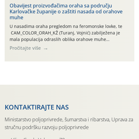
traje drugi ovogodišnji “toplinski udar”, koji naročito
Obavijest proizvođačima oraha sa području
Karlovačke županije o zaštiti nasada od orahove
izražen zadnja šest dana (31.7.-05.8.), jer najviše
muhe
temperature zraka svakodnevno […]
U nasadima oraha pregledom na feromonske lovke, te
CAM_COLOR_ORAH_KŽ (Turanj, Vojnić) zabilježena je
mala populacija odraslih oblika orahove muhe
(Rhagoletis completa). Niska brojnost može se objasniti
Pročitajte više
činjenicom da je riječ o mladim nasadima s vrlo malim
urodom, što je povezano i s manjim brojem prezimjelih
jedinki. U starijim nasadima, na žutim ljepljivim Rebell
pločama s […]
KONTAKTIRAJTE NAS
Ministarstvo poljoprivrede, šumarstva i ribarstva, Uprava za
stručnu podršku razvoju poljoprivrede