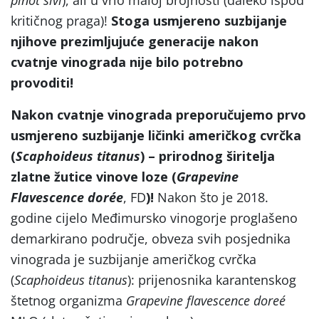
kritičnog praga)!
Stoga usmjereno suzbijanje
njihove prezimljujuće generacije nakon
cvatnje vinograda nije bilo potrebno
provoditi!
Nakon cvatnje vinograda preporučujemo prvo
usmjereno suzbijanje ličinki američkog cvrčka
(
Scaphoideus titanus
) – prirodnog širitelja
zlatne žutice vinove loze (
Grapevine
Flavescence dor
ée
, FD
)!
Nakon što je 2018.
godine cijelo Međimursko vinogorje proglašeno
demarkirano područje, obveza svih posjednika
vinograda je suzbijanje američkog cvrčka
(
Scaphoideus titanus
): prijenosnika karantenskog
štetnog organizma
Grapevine flavescence doreé