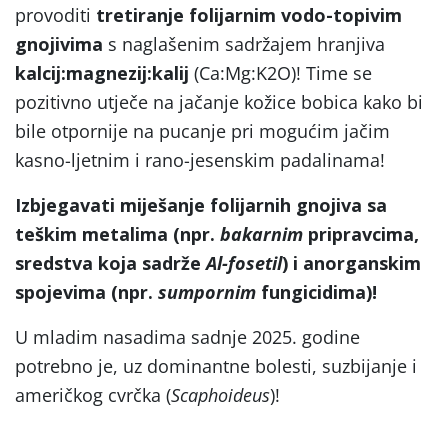
provoditi
tretiranje
folijarnim vodo-topivim
gnojivima
s naglašenim sadržajem hranjiva
kalcij:magnezij:kalij
(Ca:Mg:K2O)! Time se
pozitivno utječe na jačanje kožice bobica kako bi
bile otpornije na pucanje pri mogućim jačim
kasno-ljetnim i rano-jesenskim padalinama!
Izbjegavati miješanje folijarnih gnojiva sa
teškim metalima (npr.
bakarnim
pripravcima,
sredstva koja sadrže
Al-fosetil
) i anorganskim
spojevima (npr.
sumpornim
fungicidima)!
U mladim nasadima sadnje 2025. godine
potrebno je, uz dominantne bolesti, suzbijanje i
američkog cvrčka (
Scaphoideus
)!