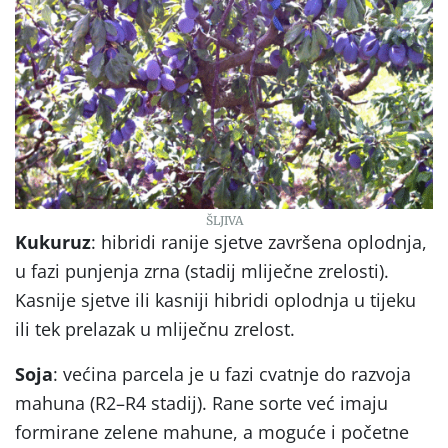
ŠLJIVA
Kukuruz
: hibridi ranije sjetve završena oplodnja,
u fazi punjenja zrna (stadij mliječne zrelosti).
Kasnije sjetve ili kasniji hibridi oplodnja u tijeku
ili tek prelazak u mliječnu zrelost.
Soja
: većina parcela je u fazi cvatnje do razvoja
mahuna (R2–R4 stadij). Rane sorte već imaju
formirane zelene mahune, a moguće i početne