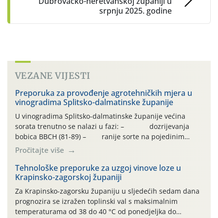
Dubrovačko-neretvanskoj županiji u
srpnju 2025. godine
VEZANE VIJESTI
Preporuka za provođenje agrotehničkih mjera u
vinogradima Splitsko-dalmatinske županije
U vinogradima Splitsko-dalmatinske županije većina
sorata trenutno se nalazi u fazi: – dozrijevanja
bobica BBCH (81-89) – ranije sorte na pojedinim
lokalitetima već su dozrele te su spremne za berbu Zbog
Pročitajte više
visokih temperatura i dugotrajnog izostanka oborina
razvoj vinove loze odvija se uredno, a zdravstveno stanje
Tehnološke preporuke za uzgoj vinove loze u
Krapinsko-zagorskoj županiji
većine vinograda je dobro. Srednje dnevne temperature
zraka […]
Za Krapinsko-zagorsku županiju u sljedećih sedam dana
prognozira se izražen toplinski val s maksimalnim
temperaturama od 38 do 40 °C od ponedjeljka do