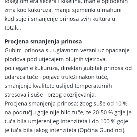
lošeg omjera šećera i kiselina, manje oplođenih
zrna kod kukuruza, manje sjemenki u mahuni
kod soje i smanjenje prinosa svih kultura u
totalu.
Procjena smanjenja prinosa
Gubitci prinosa su uglavnom vezani uz opadanje
plodova pod utjecajem olujnih vjetrova,
polijeganje kukuruza, direktan gubitak prinosa od
udaraca tuče i pojave truleži nakon tuče,
smanjenje kvalitete uslijed temperaturnih
stresova i suše i brzog dozrijevanja.
Procjena smanjenja prinosa: zbog suše od 10 %
na području gdje nije bilo tuče, te 20-50 % gdje je
tuča bila umjerenijeg intenziteta i do 100 % gdje
je tuča bila jakog intenziteta (Općina Gundinci).