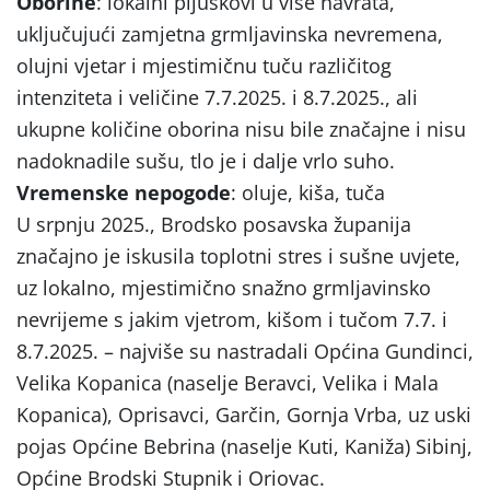
Oborine
: lokalni pljuskovi u više navrata,
uključujući zamjetna grmljavinska nevremena,
olujni vjetar i mjestimičnu tuču različitog
intenziteta i veličine 7.7.2025. i 8.7.2025., ali
ukupne količine oborina nisu bile značajne i nisu
nadoknadile sušu, tlo je i dalje vrlo suho.
Vremenske nepogode
: oluje, kiša, tuča
U srpnju 2025., Brodsko posavska županija
značajno je iskusila toplotni stres i sušne uvjete,
uz lokalno, mjestimično snažno grmljavinsko
nevrijeme s jakim vjetrom, kišom i tučom 7.7. i
8.7.2025. – najviše su nastradali Općina Gundinci,
Velika Kopanica (naselje Beravci, Velika i Mala
Kopanica), Oprisavci, Garčin, Gornja Vrba, uz uski
pojas Općine Bebrina (naselje Kuti, Kaniža) Sibinj,
Općine Brodski Stupnik i Oriovac.