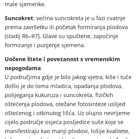
male sjemenke.
Suncokret
: većina suncokreta je u fazi cvatnje
prema završetku ili početak formiranja plodova
(stadij R6–R7). Glave su spuštene, započinje
formiranje i punjenje sjemena.
Uočene štete i povezanost s vremenskim
nepogodama
U područjima gdje je bilo jakog vjetra, kiše i tuče
došlo je do loma mladica, opadanja plodova,
polijeganja kukuruza i suncokreta, fizičkih
oštećenja plodova, otežane fotosinteze uslijed
oštećenog i otkinutog lišća. Uz olujno nevrijeme
cijelo područje osjeća posljedice suše koje se
manifestiraju kao manji plodovi, lošije kvalitete,