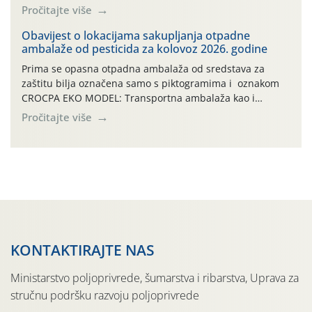
četvrtka, uz povećan rizik od toplinskog stresa za vinovu
Pročitajte više
lozu. U petak i subotu očekuje se osvježenje uz
mogućnost lokalnih grmljavinskih pljuskova. Za regiju
Obavijest o lokacijama sakupljanja otpadne
ambalaže od pesticida za kolovoz 2026. godine
izdano je i crveno upozorenje na ekstremno visoke […]
Prima se opasna otpadna ambalaža od sredstava za
zaštitu bilja označena samo s piktogramima i oznakom
CROCPA EKO MODEL: Transportna ambalaža kao i
ambalaža drugih proizvoda koji nisu sredstva za zaštitu
Pročitajte više
bilja (npr. ambalaža od mineralnih gnojiva,) se ne
prihvaća. Korisnicima je osiguran besplatni povrat
prazne ambalaže isključivo ovih tvrtki: AGROCHEM-MAKS,
AGRONOM, ALBAUGH TKI* (PINUS […]
KONTAKTIRAJTE NAS
Ministarstvo poljoprivrede, šumarstva i ribarstva, Uprava za
stručnu podršku razvoju poljoprivrede