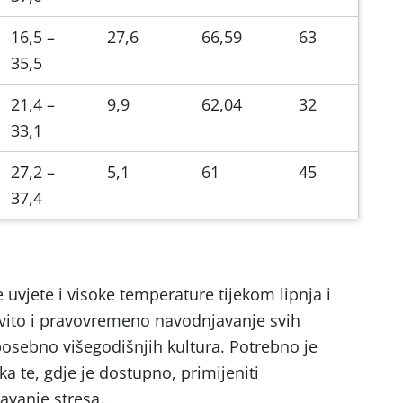
16,5 –
27,6
66,59
63
35,5
21,4 –
9,9
62,04
32
33,1
27,2 –
5,1
61
45
37,4
uvjete i visoke temperature tijekom lipnja i
ovito i pravovremeno navodnjavanje svih
osebno višegodišnjih kultura. Potrebno je
aka te, gdje je dostupno, primijeniti
avanje stresa.