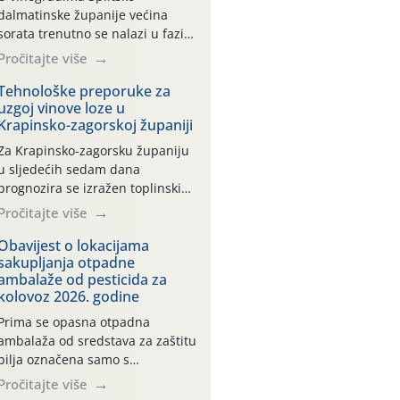
dalmatinske županije većina
sorata trenutno se nalazi u fazi:
– dozrijevanja bobica
Pročitajte više
BBCH (81-89) – ranije sorte
na pojedinim lokalitetima već su
Tehnološke preporuke za
uzgoj vinove loze u
dozrele te su spremne za berbu
Krapinsko-zagorskoj županiji
Zbog visokih temperatura i
dugotrajnog izostanka oborina
Za Krapinsko-zagorsku županiju
razvoj vinove loze odvija se
u sljedećih sedam dana
uredno, a zdravstveno stanje
prognozira se izražen toplinski
većine vinograda je dobro.
val s maksimalnim
Pročitajte više
Srednje dnevne temperature
temperaturama od 38 do 40 °C
zraka […]
od ponedjeljka do četvrtka, uz
Obavijest o lokacijama
sakupljanja otpadne
povećan rizik od toplinskog
ambalaže od pesticida za
stresa za vinovu lozu. U petak i
kolovoz 2026. godine
subotu očekuje se osvježenje uz
mogućnost lokalnih
Prima se opasna otpadna
grmljavinskih pljuskova. Za
ambalaža od sredstava za zaštitu
regiju izdano je i crveno
bilja označena samo s
upozorenje na ekstremno visoke
piktogramima i oznakom
Pročitajte više
[…]
CROCPA EKO MODEL: