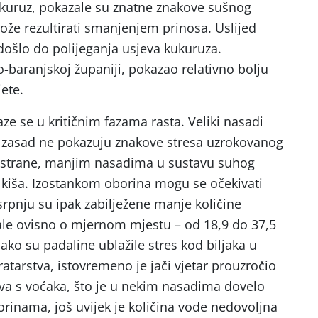
ukuruz, pokazale su znatne znakove sušnog
može rezultirati smanjenjem prinosa. Uslijed
 došlo do polijeganja usjeva kukuruza.
o-baranjskoj županiji, pokazao relativno bolju
ete.
laze se u kritičnim fazama rasta. Veliki nasadi
u zasad ne pokazuju znakove stresa uzrokovanog
 strane, manjim nasadima u sustavu suhog
 kiša. Izostankom oborina mogu se očekivati
rpnju su ipak zabilježene manje količine
vale ovisno o mjernom mjestu – od 18,9 do 37,5
ako su padaline ublažile stres kod biljaka u
atarstva, istovremeno je jači vjetar prouzročio
va s voćaka, što je u nekim nasadima dovelo
orinama, još uvijek je količina vode nedovoljna