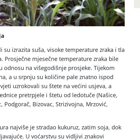
ja
li su izrazita suša, visoke temperature zraka i tla
ka. Prosječne mjesečne temperature zraka bile
 u odnosu na višegodišnje prosjeke. Tijekom
ina, a u srpnju su količine pale znatno ispod
jeti uzrokovali su štete na većini usjeva, a
dnice pretrpjele i štetu od ledotuče (Našice,
 Podgorač, Bizovac, Strizivojna, Mrzović,
ura najviše je stradao kukuruz, zatim soja, dok
javajuće. U voćarstvu su vidljivi znakovi