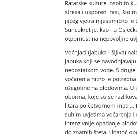
Ratarske kulture, osobito k
stresa i usporeni rast, što 
jačeg vjetra mjestimično je
Suncokret je, kao i u Osječk
otpornost na nepovoljne uvj
Voćnjaci (jabuka i šljiva) na
jabuka koji se navodnjavaj
nedostatkom vode. S druge
voćarenja hitno je potrebna
ožegotine na plodovima. U s
oborina, koje su se razliko
litara po četvornom metru. I
suhim uvjetima voćarenja i r
intenzivnije opadanje plodo
do znatnih šteta. Unatoč ob