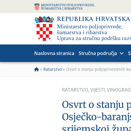
Naslovna stranica
Stručna područja
S
»
Ratarstvo
»
Osvrt o stanju poljoprivrednih ku
RATARSTVO
,
VIJESTI
,
VINOGRAD
Osvrt o stanju 
Osječko-baranj
srijemskoj župa