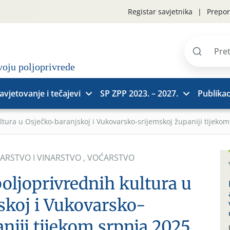
Registar savjetnika
Prepor
Pretraži
stranice
avjetovanje i tečajevi
SP ZPP 2023. – 2027.
Publikac
ltura u Osječko-baranjskoj i Vukovarsko-srijemskoj županiji tijekom
ARSTVO I VINARSTVO
,
VOĆARSTVO
poljoprivrednih kultura u
skoj i Vukovarsko-
niji tijekom srpnja 2025.