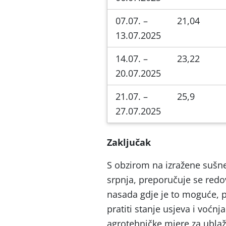
07.07. –
21,04
13.07.2025
14.07. –
23,22
20.07.2025
21.07. –
25,9
27.07.2025
Zaključak
S obzirom na izražene sušne 
srpnja, preporučuje se red
nasada gdje je to moguće, p
pratiti stanje usjeva i voćnj
agrotehničke mjere za ublaž