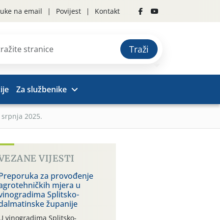
uke na email
Povijest
Kontakt
Traži
ije
Za službenike
 srpnja 2025.
VEZANE VIJESTI
Preporuka za provođenje
agrotehničkih mjera u
vinogradima Splitsko-
dalmatinske županije
U vinogradima Splitsko-