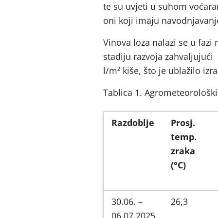
te su uvjeti u suhom voćaran
oni koji imaju navodnjavanje
Vinova loza nalazi se u fazi
stadiju razvoja zahvaljujuć
l/m² kiše, što je ublažilo i
Tablica 1. Agrometeorološki
Razdoblje
Prosj.
temp.
zraka
(°C)
30.06. –
26,3
06.07.2025