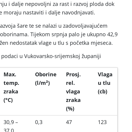
ju i dalje nepovoljni za rast i razvoj ploda dok
 moraju nastaviti i dalje navodnjavati.
 razvoja šare te se nalazi u zadovoljavajućem
i oborinama. Tijekom srpnja palo je ukupno 42,9
zražen nedostatak vlage u tlu s početka mjeseca.
 podaci u Vukovarsko-srijemskoj županiji
Max.
Oborine
Prosj.
Vlaga
temp.
(l/m²)
rel.
u tlu
zraka
vlaga
(cb)
(°C)
zraka
(%)
30,9 –
0,3
47
123
37,0