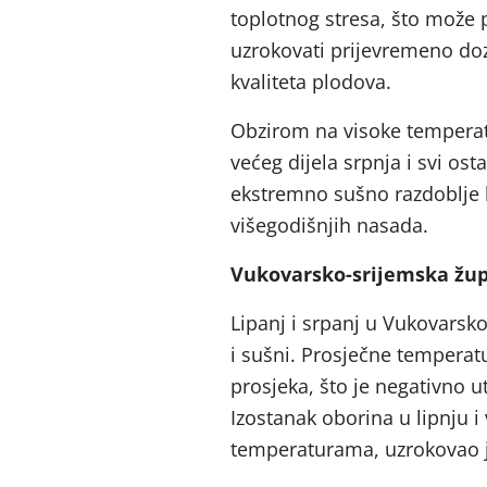
toplotnog stresa, što može p
uzrokovati prijevremeno doz
kvaliteta plodova.
Obzirom na visoke temperatu
većeg dijela srpnja i svi ost
ekstremno sušno razdoblje k
višegodišnjih nasada.
Vukovarsko-srijemska žup
Lipanj i srpanj u Vukovarsko-
i sušni. Prosječne temperat
prosjeka, što je negativno ut
Izostanak oborina u lipnju i
temperaturama, uzrokovao je