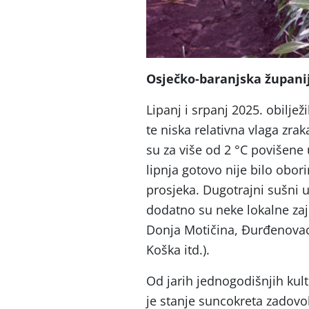
Osječko-baranjska župani
Lipanj i srpanj 2025. obilježi
te niska relativna vlaga zra
su za više od 2 °C povišene
lipnja gotovo nije bilo obor
prosjeka. Dugotrajni sušni uv
dodatno su neke lokalne zaje
Donja Motičina, Đurđenovac,
Koška itd.).
Od jarih jednogodišnjih kult
je stanje suncokreta zadovol