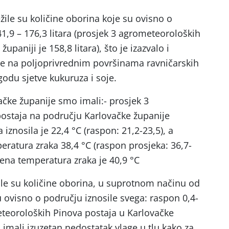
ežile su količine oborina koje su ovisno o
1,9 – 176,3 litara (prosjek 3 agrometeoroloških
upaniji je 158,8 litara), što je izazvalo i
e na poljoprivrednim površinama ravničarskih
godu sjetve kukuruza i soje.
ačke županije smo imali:- prosjek 3
ostaja na području Karlovačke županije
iznosila je 22,4 °C (raspon: 21,2-23,5), a
atura zraka 38,4 °C (raspon prosjeka: 36,7-
žena temperatura zraka je 40,9 °C
žile su količine oborina, u suprotnom načinu od
 ovisno o području iznosile svega: raspon 0,4-
meteoroloških Pinova postaja u Karlovačke
mo imali izuzetan nedostatak vlage u tlu kako za