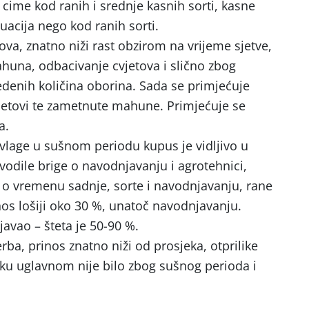
e cime kod ranih i srednje kasnih sorti, kasne
tuacija nego kod ranih sorti.
ova, znatno niži rast obzirom na vrijeme sjetve,
huna, odbacivanje cvjetova i slično zbog
denih količina oborina. Sada se primjećuje
cvjetovi te zametnute mahune. Primjećuje se
a.
vlage u sušnom periodu kupus je vidljivo u
 vodile brige o navodnjavanju i agrotehnici,
isi o vremenu sadnje, sorte i navodnjavanju, rane
nos lošiji oko 30 %, unatoč navodnjavanju.
javao – šteta je 50-90 %.
rba, prinos znatno niži od prosjeka, otprilike
luku uglavnom nije bilo zbog sušnog perioda i