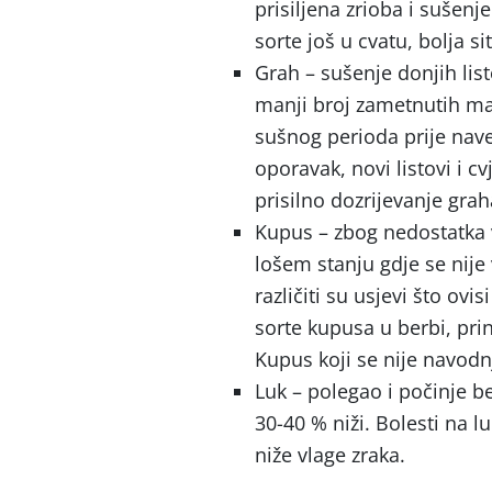
prisiljena zrioba i sušenj
sorte još u cvatu, bolja si
Grah – sušenje donjih list
manji broj zametnutih ma
sušnog perioda prije nave
oporavak, novi listovi i 
prisilno dozrijevanje grah
Kupus – zbog nedostatka 
lošem stanju gdje se nije
različiti su usjevi što ov
sorte kupusa u berbi, pri
Kupus koji se nije navodn
Luk – polegao i počinje be
30-40 % niži. Bolesti na 
niže vlage zraka.