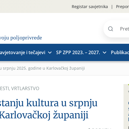
Registar savjetnika
Prepor
Pretraži
stranice
avjetovanje i tečajevi
SP ZPP 2023. – 2027.
Publikac
 u srpnju 2025. godine u Karlovačkoj županiji
JESTI
,
VRTLARSTVO
stanju kultura u srpnju
Karlovačkoj županiji