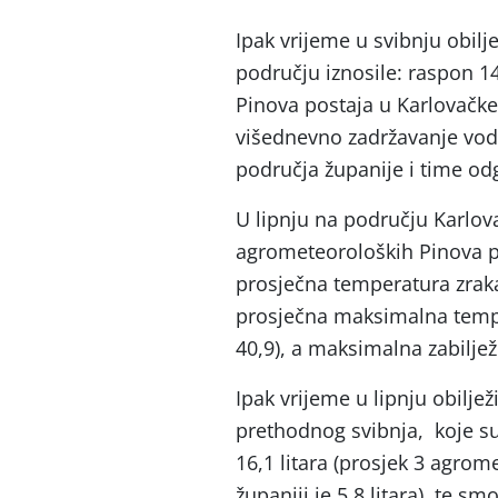
Ipak vrijeme u svibnju obilj
području iznosile: raspon 14
Pinova postaja u Karlovačke ž
višednevno zadržavanje vod
područja županije i time od
U lipnju na području Karlov
agrometeoroloških Pinova p
prosječna temperatura zraka 
prosječna maksimalna temper
40,9), a maksimalna zabilje
Ipak vrijeme u lipnju obilje
prethodnog svibnja, koje su
16,1 litara (prosjek 3 agro
županiji je 5,8 litara), te s