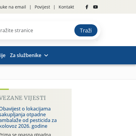
uke na email
Povijest
Kontakt
Traži
ije
Za službenike
VEZANE VIJESTI
Obavijest o lokacijama
sakupljanja otpadne
ambalaže od pesticida za
kolovoz 2026. godine
Prima se opasna otpadna