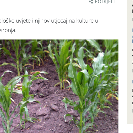
PODIJELI
oške uvjete i njihov utjecaj na kulture u
srpnja.