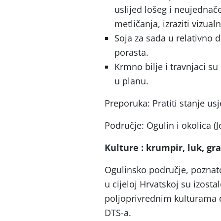
uslijed lošeg i neujednače
metličanja, izraziti vizua
Soja za sada u relativno d
porasta.
Krmno bilje i travnjaci su
u planu.
Preporuka: Pratiti stanje usj
Područje: Ogulin i okolica (J
Kulture : krumpir, luk, gr
Ogulinsko područje, poznato 
u cijeloj Hrvatskoj su izost
poljoprivrednim kulturama o
DTS-a.