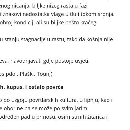
nog nicanja, biljke nižeg rasta u fazi
lni znakovi nedostatka vlage u tlu i tokom srpnja.
obroj kondiciji ali su biljke nešto kraćeg
 u stanju stagnacije u rastu, tako da košnja nije
eva, navodnjavati gdje postoje uvjeti.
osipdol, Plaški, Tounj)
ah, kupus, i ostalo povrće
po uzgoju povrtlarskih kultura, u lipnju, kao i
ale oborine pa se može po svim jarim
dređen pad u prinosu, osim strnih žitarica i