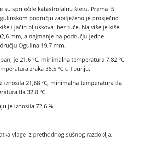
je su spriječile katastrofalnu štetu. Prema 5
Ogulinskom području zabilježeno je prosječno
še i jačih pljuskova, bez tuče. Najviše je kiše
02,6 mm, a najmanje na području jedne
odručju Ogulina 19,7 mm.
panj je 21,6 ºC, minimalna temperatura 7,82 ºC
mperatura zraka 36,5 ºC u Tounju.
e iznosila 21,68 ºC, minimalna temperatura tla
atura tla 32.8 ºC.
ju je iznosila 72.6 %.
atka vlage iz prethodnog sušnog razdoblja,