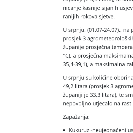
nicanje kasnije sijanih usjev
ranijih rokova sjetve.
U srpnju, (01.07-24.07)., na
prosjek 3 agrometeorološki
županije prosječna temperatu
°C), a prosječna maksimalna
35,4-39,1), a maksimalna zab
U srpnju su količine oborina
49,2 litara (prosjek 3 agro
županiji je 33,3 litara), te s
nepovoljno utjecalo na rast 
Zapažanja:
Kukuruz -neujednačeni usje