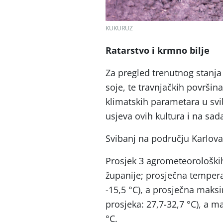
KUKURUZ
Ratarstvo i krmno bilje
Za pregled trenutnog stanja 
soje, te travnjačkih površina
klimatskih parametara u svibn
usjeva ovih kultura i na sad
Svibanj na području Karlova
Prosjek 3 agrometeorološki
županije; prosječna temperat
-15,5 °C), a prosječna maks
prosjeka: 27,7-32,7 °C), a m
°C.