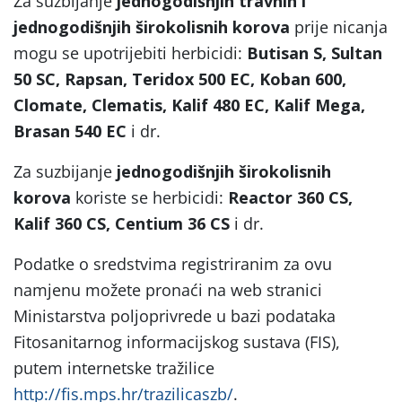
Za suzbijanje
jednogodišnjih travnih i
jednogodišnjih širokolisnih korova
prije nicanja
mogu se upotrijebiti herbicidi:
Butisan S, Sultan
50 SC, Rapsan, Teridox 500 EC, Koban 600,
Clomate, Clematis, Kalif 480 EC, Kalif Mega,
Brasan 540 EC
i dr.
Za suzbijanje
jednogodišnjih širokolisnih
korova
koriste se herbicidi:
Reactor 360 CS,
Kalif 360 CS, Centium 36 CS
i dr.
Podatke o sredstvima registriranim za ovu
namjenu možete pronaći na web stranici
Ministarstva poljoprivrede u bazi podataka
Fitosanitarnog informacijskog sustava (FIS),
putem internetske tražilice
http://fis.mps.hr/trazilicaszb/
.