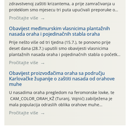
zdravstvenoj zaštiti krizantema, a prije zamračivanja u
proteklom smo mjesecu tri puta upućivali preporuke o
preventivnim mjerama zaštite krizantema od najčešćih
Pročitajte više
uzročnika bolesti, štetnika i fito-fagnih grinja (23.7., 14.7.,
06.7.)! Na početku ovog mjeseca je zabilježeno je
Obavijest međimurskim vlasnicima plantažnih
nasada oraha i pojedinačnih stabla oraha
povijesno i ekstremno vruće meteorološko razdoblje, uz
najviše temperature […]
Prije nešto više od tri tjedna (15.7.), te ponovno prije
deset dana (28.7.) uputili smo obavijesti vlasnicima
plantažnih nasada oraha i pojedinačnih stabla o početku
leta i ovogodišnjoj potrebi usmjerenog suzbijanja
Pročitajte više
orahove muhe (Rhagoletis completa)! Već dvanaest dana
traje drugi ovogodišnji “toplinski udar”, koji naročito
Obavijest proizvođačima oraha sa području
Karlovačke županije o zaštiti nasada od orahove
izražen zadnja šest dana (31.7.-05.8.), jer najviše
muhe
temperature zraka svakodnevno […]
U nasadima oraha pregledom na feromonske lovke, te
CAM_COLOR_ORAH_KŽ (Turanj, Vojnić) zabilježena je
mala populacija odraslih oblika orahove muhe
(Rhagoletis completa). Niska brojnost može se objasniti
Pročitajte više
činjenicom da je riječ o mladim nasadima s vrlo malim
urodom, što je povezano i s manjim brojem prezimjelih
jedinki. U starijim nasadima, na žutim ljepljivim Rebell