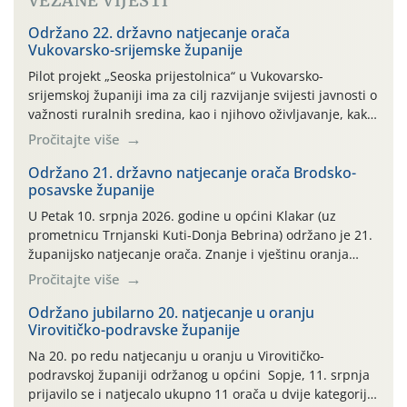
VEZANE VIJESTI
Održano 22. državno natjecanje orača
Vukovarsko-srijemske županije
Pilot projekt „Seoska prijestolnica“ u Vukovarsko-
srijemskoj županiji ima za cilj razvijanje svijesti javnosti o
važnosti ruralnih sredina, kao i njihovo oživljavanje, kako
bi se pokrenule: društvene, gospodarske, kulturne i
Pročitajte više
sportske aktivnosti kojima se može pokazati sva ljepota i
bogatstvo, ali i snaga opstanka u ovom kraju za koji smo
Održano 21. državno natjecanje orača Brodsko-
posavske županije
nerazdvojivo vezani. Ove 2026. godine tu […]
U Petak 10. srpnja 2026. godine u općini Klakar (uz
prometnicu Trnjanski Kuti-Donja Bebrina) održano je 21.
županijsko natjecanje orača. Znanje i vještinu oranja
odmjerili su 3 natjecatelja u kategoriji plugova ravnjaka i
Pročitajte više
7 natjecatelja u kategoriji plugova premetnjaka.
Okupljenima su se obratili Željko Kucjenić voditelj
Održano jubilarno 20. natjecanje u oranju
Virovitičko-podravske županije
područne službe za stručnu podršku Slavonski Brod,
Tomislav Pendić […]
Na 20. po redu natjecanju u oranju u Virovitičko-
podravskoj županiji održanog u općini Sopje, 11. srpnja
prijavilo se i natjecalo ukupno 11 orača u dvije kategorije: