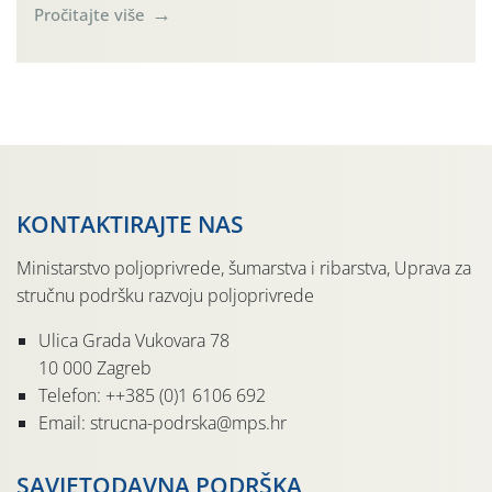
plugovi premetnjaci sa prijavljena 5 natjecatelja i
Pročitajte više
plugovi ravnjaci sa prijavljena 6 natjecatelja. Radni dio
natjecanja organiziran je od strane Udruge orača
Virovitičko-podravske županije, Ministarstva
poljoprivrede šumarstva i ribarstva […]
KONTAKTIRAJTE NAS
Ministarstvo poljoprivrede, šumarstva i ribarstva, Uprava za
stručnu podršku razvoju poljoprivrede
Ulica Grada Vukovara 78
10 000 Zagreb
Telefon: ++385 (0)1 6106 692
Email: strucna-podrska@mps.hr
SAVJETODAVNA PODRŠKA