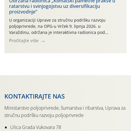
poljoprivredne proizvođače i prerađivače zainteresirane
Održana radionica „Klimatski pametne prakse u
ratarstvu i svinjogojstvu uz diversifikaciju
za stjecanje novih znanja iz područja prerade povrća,
proizvodnje“
očuvanja kvalitete proizvoda te njihovog uspješnog […]
U organizaciji Uprave za stručnu podršku razvoju
poljoprivrede, na OPG-u Vrček 9. lipnja 2026. u
Varaždinu, održana je interaktivna radionica pod
nazivom “Klimatski pametne prakse u ratarstvu i
Pročitajte više
svinjogojstvu uz diversifikaciju proizvodnje”. Radionica je
organizirana u sklopu međunarodnog projekta Climate
Farm Demo (CFD) te stručnih radnih skupina „Klima i
okoliš“ i „Ratarstvo“. Ovaj demonstracijski događaj, […]
KONTAKTIRAJTE NAS
Ministarstvo poljoprivrede, šumarstva i ribarstva, Uprava za
stručnu podršku razvoju poljoprivrede
Ulica Grada Vukovara 78