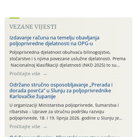
VEZANE VIJESTI
Izdavanje računa na temelju obavljanja
poljoprivredne djelatnosti na OPG-u
Poljoprivredna djelatnost obuhvaća bilinogojstvo,
stočarstvo i s njima povezane uslužne djelatnosti. Prema
Nacionalnoj klasifikaciji djelatnosti (NKD 2025) to su
skupne 01.1, 01.2, 01.3, 01.4, 01.5 i 01.6. Djelatnost
Pročitajte više
prerade poljoprivrednih proizvoda je svako djelovanje na
poljoprivredni proizvod čiji je rezultat proizvod koji
Održano stručno osposobljavanje „Prerada i
dorada povrća“ u Slunju za poljoprivrednike
također može biti poljoprivredni proizvod poput npr.
Karlovačke županije
maslinovog ulja, bučinog ulja, vino od […]
U organizaciji Ministarstva poljoprivrede, šumarstva i
ribarstva – Uprave za stručnu podršku razvoju
poljoprivrede, 18. i 19. lipnja 2026. godine u Slunju je
održano stručno osposobljavanje pod nazivom „Prerada i
Pročitajte više
dorada povrća“. Dvodnevna edukacija okupila je