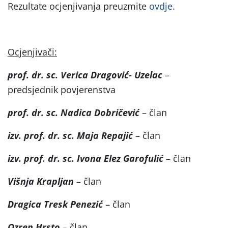
Rezultate ocjenjivanja preuzmite
ovdje.
Ocjenjivači:
prof. dr. sc. Verica Dragović- Uzelac
–
predsjednik povjerenstva
prof. dr. sc. Nadica Dobričević
– član
izv. prof. dr. sc. Maja Repajić
– član
izv. prof. dr. sc. Ivona Elez Garofulić
– član
Višnja Krapljan
– član
Dragica Tresk Penezić
– član
Ozren Hrsto
– član