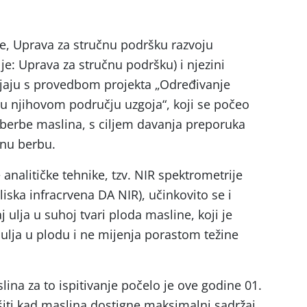
e, Uprava za stručnu podršku razvoju
lje: Uprava za stručnu podršku) i njezini
ljaju s provedbom projekta „Određivanje
 u njihovom području uzgoja“, koji se počeo
 berbe maslina, s ciljem davanja preporuka
nu berbu.
nalitičke tehnike, tzv. NIR spektrometrije
iska infracrvena DA NIR), učinkovito se i
 ulja u suhoj tvari ploda masline, koji je
 ulja u plodu i ne mijenja porastom težine
na za to ispitivanje počelo je ove godine 01.
ršiti kad maslina dostigne maksimalni sadržaj