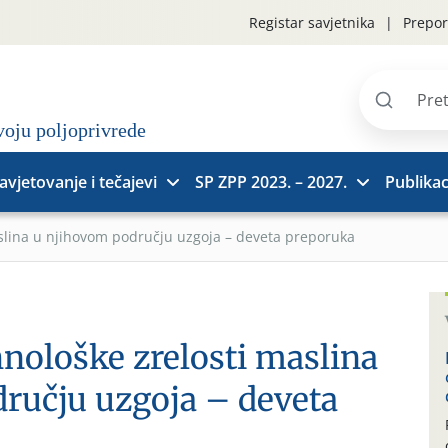
Registar savjetnika
Prepor
Pretraži
stranice
avjetovanje i tečajevi
SP ZPP 2023. – 2027.
Publikac
slina u njihovom području uzgoja – deveta preporuka
hnološke zrelosti maslina
ručju uzgoja – deveta