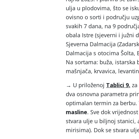
ulja u plodovima, što se is
ovisno o sorti i području uz
svakih 7 dana, na 9 područj
obala Istre (sjeverni i južni 
Sjeverna Dalmacija (Zadarsk
Dalmacija s otocima Šolta, B
Na sortama: buža, istarska bj
mašnjača, krvavica, levantin
→
U priloženoj
Tablici 9.
za 
dva osnovna parametra prino
optimalan termin za berbu.
masline
. Sve dok vrijednost
stvara ulje u biljnoj stanici
mirisima). Dok se stvara ulje