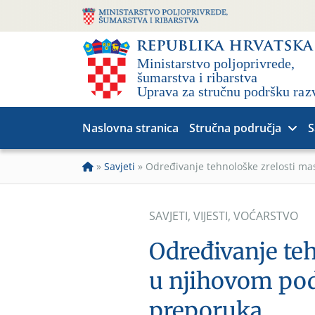
Naslovna stranica
Stručna područja
S
»
Savjeti
»
Određivanje tehnološke zrelosti ma
SAVJETI
,
VIJESTI
,
VOĆARSTVO
Određivanje te
u njihovom pod
preporuka