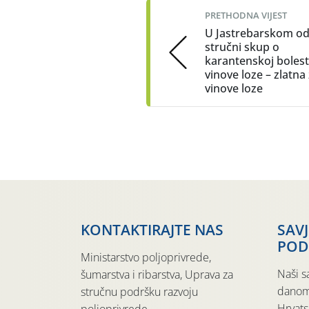
PRETHODNA VIJEST
U Jastrebarskom o
stručni skup o
karantenskoj bolest
vinove loze – zlatna
vinove loze
KONTAKTIRAJTE NAS
SAV
POD
Ministarstvo poljoprivrede,
Naši s
šumarstva i ribarstva, Uprava za
danom
stručnu podršku razvoju
Hrvats