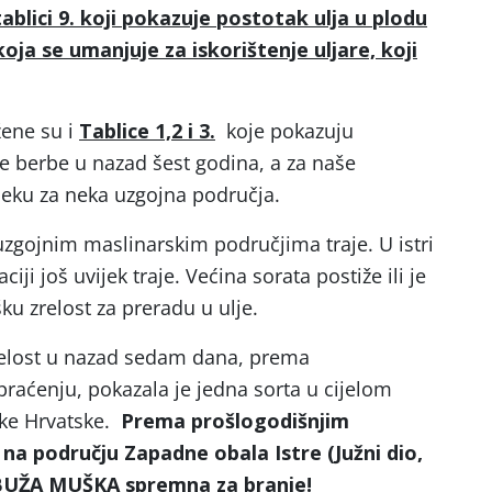
lici 9. koji pokazuje postotak ulja u plodu
oja se umanjuje za iskorištenje uljare, koji
žene su i
Tablice 1,2 i 3.
koje pokazuju
e berbe u nazad šest godina, a za naše
ijeku za neka uzgojna područja.
zgojnim maslinarskim područjima traje. U istri
iji još uvijek traje. Većina sorata postiže ili je
u zrelost za preradu u ulje.
elost u nazad sedam dana, prema
praćenju, pokazala je jedna sorta u cijelom
ke Hrvatske.
Prema prošlogodišnjim
na području Zapadne obala Istre (Južni dio,
a BUŽA MUŠKA spremna za branje!