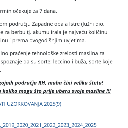
termin očekuje za 7 dana.
om području Zapadne obala Istre (Južni dio,
e za berbu tj. akumulirala je najveću količinu
odinu i prema ovogodišnjim uvjetima.
no praćenje tehnološke zrelosti maslina za
 spoznaje da su sorte: leccino i buža, sorte koje
.
gojnih područja RH, muha čini veliku štetu!
 koliko mogu što prije uberu svoje masline !!!
ATI UZORKOVANJA 2025(9)
A_2019_2020_2021_2022_2023_2024_2025