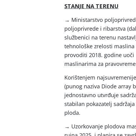
STANJE NA TERENU
→
Ministarstvo poljoprivred
poljoprivrede i ribarstva (da
službenici na terenu nastav
tehnološke zrelosti maslina
provoditi 2018. godine uoči
maslinarima za pravovreme
Korištenjem najsuvremenije a
(punog naziva Diode array bl
jednostavno utvrđuje sadržaj
stabilan pokazatelj sadržaja
ploda.
→
Uzorkovanje plodova masli
rujna 2025. i planira se zav