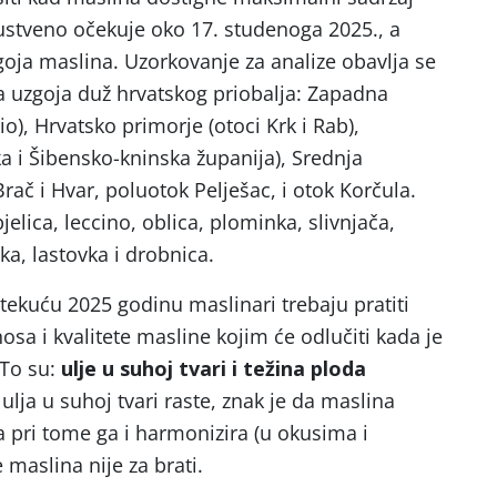
kustveno očekuje oko 17. studenoga 2025., a
goja maslina. Uzorkovanje za analize obavlja se
a uzgoja duž hrvatskog priobalja: Zapadna
dio), Hrvatsko primorje (otoci Krk i Rab),
a i Šibensko-kninska županija), Srednja
rač i Hvar, poluotok Pelješac, i otok Korčula.
elica, leccino, oblica, plominka, slivnjača,
ka, lastovka i drobnica.
tekuću 2025 godinu maslinari trebaju pratiti
sa i kvalitete masline kojim će odlučiti kada je
 To su:
ulje u suhoj tvari i težina ploda
 ulja u suhoj tvari raste, znak je da maslina
, a pri tome ga i harmonizira (u okusima i
 maslina nije za brati.