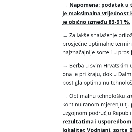
→
Napomena: podatak u tab
je maksimalna vrijednost k
je obično između 83-91 %.
→
Za lakše snalaženje prilo
prosječne optimalne termin
najznačajnije sorte i u pros
→
Berba u svim Hrvatskim u
ona je pri kraju, dok u Dalmac
postigla optimalnu tehnološk
→
Optimalnu tehnološku zr
kontinuiranom mjerenju tj. 
uzgojnom području Republi
rezultatima i usporedbom 
lokalitet Vodnjan), sort