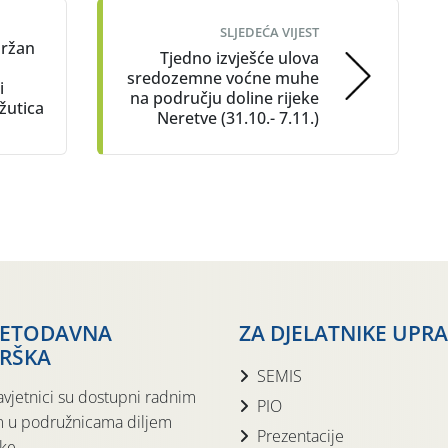
SLJEDEĆA VIJEST
držan
Tjedno izvješće ulova
sredozemne voćne muhe
i
na području doline rijeke
 žutica
Neretve (31.10.- 7.11.)
JETODAVNA
ZA DJELATNIKE UPR
RŠKA
SEMIS
avjetnici su dostupni radnim
PIO
 u podružnicama diljem
Prezentacije
ke.