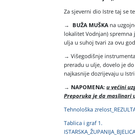
Za sjeverni dio Istre taj se 
→ BUŽA MUŠKA
na uzgojn
lokalitet Vodnjan) spremna j
ulja u suhoj tvari za ovu g
→
Višegodišnje instrumental
preradu u ulje, dovelo je do
najkasnije dozrijevaju u Istri
→ NAPOMENA:
u većini uz
Preporuka je da maslinari u
Tehnološka zrelost_REZULT
Tablica i graf 1.
ISTARSKA_ŽUPANIJA_BJELIC