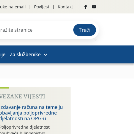
uke na email
Povijest
Kontakt
Traži
ije
Za službenike
VEZANE VIJESTI
Izdavanje računa na temelju
obavljanja poljoprivredne
djelatnosti na OPG-u
Poljoprivredna djelatnost
obuhvaća bilinogojstvo,