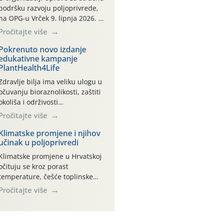
podršku razvoju poljoprivrede,
na OPG-u Vrček 9. lipnja 2026. u
Varaždinu, održana je
Pročitajte više
interaktivna radionica pod
nazivom “Klimatski pametne
Pokrenuto novo izdanje
edukativne kampanje
prakse u ratarstvu i svinjogojstvu
PlantHealth4Life
uz diversifikaciju proizvodnje”.
Radionica je organizirana u
Zdravlje bilja ima veliku ulogu u
sklopu međunarodnog projekta
očuvanju bioraznolikosti, zaštiti
Climate Farm Demo (CFD) te
okoliša i održivosti
stručnih radnih skupina „Klima i
poljoprivredne proizvodnje.
Pročitajte više
okoliš“ i „Ratarstvo“. Ovaj
PlantHealth4Life potiče građane
demonstracijski događaj, […]
na odgovorno ponašanje kako bi
Klimatske promjene i njihov
učinak u poljoprivredi
se smanjio rizik od unosa i
širenja štetnih organizama bilja.
Klimatske promjene u Hrvatskoj
očituju se kroz porast
temperature, češće toplinske
valove, suše, poplave i podizanje
Pročitajte više
razine mora. Utjecaji su
kompleksni i zahtijevaju