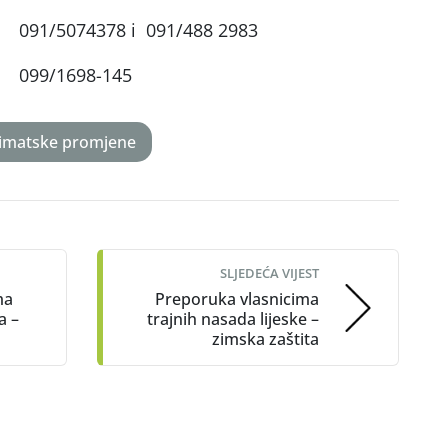
ć 091/5074378 i 091/488 2983
r. 099/1698-145
imatske promjene
SLJEDEĆA VIJEST
ma
Preporuka vlasnicima
a –
trajnih nasada lijeske –
zimska zaštita