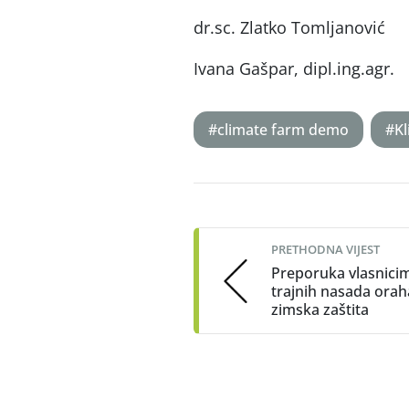
dr.sc. Zlatko Tomljanovi
Ivana Gašpar, dipl.ing.ag
#climate farm demo
#Kl
Post
navigation
PRETHODNA VIJEST
Preporuka vlasnici
trajnih nasada orah
zimska zaštita