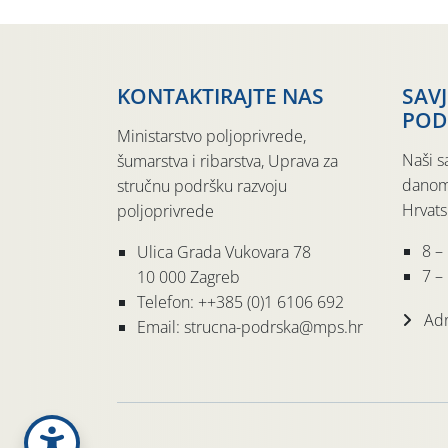
KONTAKTIRAJTE NAS
SAV
POD
Ministarstvo poljoprivrede,
Naši s
šumarstva i ribarstva, Uprava za
danom
stručnu podršku razvoju
Hrvats
poljoprivrede
8 –
Ulica Grada Vukovara 78
7 – 
10 000 Zagreb
Telefon: ++385 (0)1 6106 692
Adr
Email: strucna-podrska@mps.hr