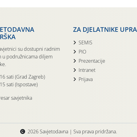
JETODAVNA
ZA DJELATNIKE UPR
RŠKA
SEMIS
avjetnici su dostupni radnim
PIO
 u podružnicama diljem
Prezentacije
ke.
Intranet
 16 sati (Grad Zagreb)
Prijava
15 sati (Ispostave)
esar savjetnika
2026 Savjetodavna | Sva prava pridržana.