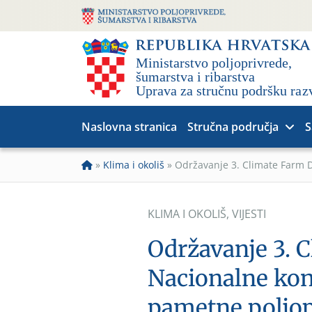
Naslovna stranica
Stručna područja
S
»
Klima i okoliš
»
Održavanje 3. Climate Farm D
KLIMA I OKOLIŠ
,
VIJESTI
Održavanje 3. 
Nacionalne kon
pametne poljop