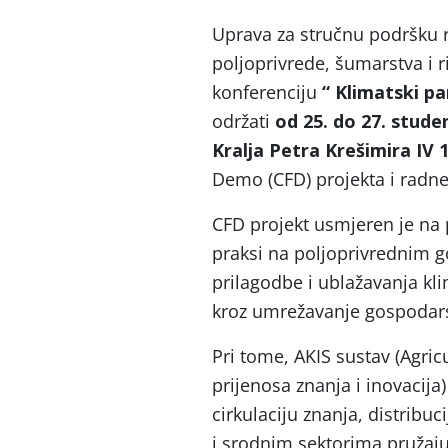
Uprava za stručnu podršku r
poljoprivrede, šumarstva i 
konferenciju
“ Klimatski p
održati
od 25. do 27. stud
Kralja Petra Krešimira IV 
Demo (CFD) projekta i radne 
CFD projekt usmjeren je na 
praksi na poljoprivrednim
prilagodbe i ublažavanja kl
kroz umrežavanje gospodarst
Pri tome, AKIS sustav (Agri
prijenosa znanja i inovacija
cirkulaciju znanja, distribuc
i srodnim sektorima pružaju