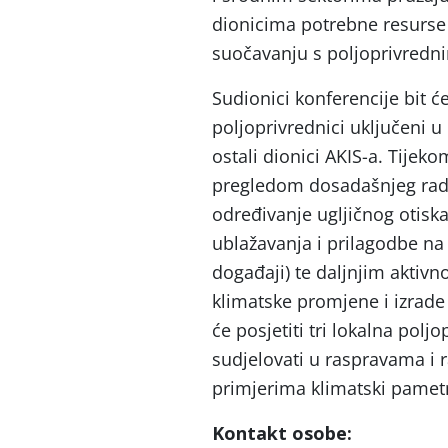
dionicima potrebne resurse z
suočavanju s poljoprivredni
Sudionici konferencije bit će
poljoprivrednici uključeni u
ostali dionici AKIS-a. Tijeko
pregledom dosadašnjeg rada
određivanje ugljičnog otisk
ublažavanja i prilagodbe n
događaji) te daljnjim aktiv
klimatske promjene i izrade 
će posjetiti tri lokalna pol
sudjelovati u raspravama i 
primjerima klimatski pametn
Kontakt osobe: