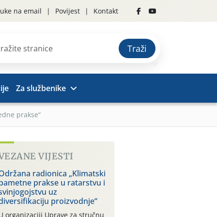
uke na email
Povijest
Kontakt
Traži
ije
Za službenike
edne prakse“
VEZANE VIJESTI
Održana radionica „Klimatski
pametne prakse u ratarstvu i
svinjogojstvu uz
diversifikaciju proizvodnje“
U organizaciji Uprave za stručnu