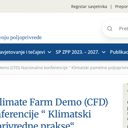
Registar savjetnika
Prepor
Pretraži
stranice
avjetovanje i tečajevi
SP ZPP 2023. – 2027.
Publikac
emo (CFD) Nacionalne konferencije “ Klimatski pametne poljoprivr
Climate Farm Demo (CFD)
ferencije “ Klimatski
rivredne prakse“