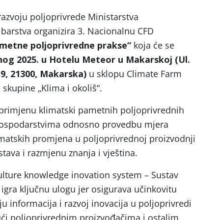
azvoju poljoprivrede Ministarstva
ribarstva organizira 3. Nacionalnu CFD
ametne poljoprivredne prakse“
koja će se
enog 2025. u Hotelu Meteor u Makarskoj (Ul.
19, 21300, Makarska)
u sklopu Climate Farm
skupine „Klima i okoliš“.
primjenu klimatski pametnih poljoprivrednih
 gospodarstvima odnosno provedbu mjera
imatskih promjena u poljoprivrednoj proizvodnji
ava i razmjenu znanja i vještina.
culture knowledge inovation system – Sustav
) igra ključnu ulogu jer osigurava učinkovitu
iju informacija i razvoj inovacija u poljoprivredi
ći poljoprivrednim proizvođačima i ostalim