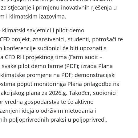
a stjecanje i primjenu inovativnih rješenja u
m i klimatskim izazovima.
 klimatski savjetnici i pilot-demo
 CFD projekt, znanstvenici, studenti, potrošači te
m konferencije sudionici će biti upoznati s
 CFD RH projektnog tima (Farm audit –
a svake pilot demo farme (PDF); izrada Plana
a klimatske promjene na PDF; demonstracijski
nostima poput monitoringa Plana prilagodbe na
akcijskog plana za 2026.g. Također, sudionici
joprivredna gospodarstva te će aktivno
razmjeni ideja o održivim metodama i
ih poljoprivrednih praksi u poljoprivredi.