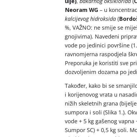
ulje)
,
bakarnog oksiklorida
(
C
Neoram WG
– u koncentrac
kalcijevog hidroksida
(
Bordo
%, VAŽNO: ne smije se miješ
gnojivima). Navedeni pripravc
vode po jedinici površine (1
ravnomjerna raspodjela škrop
Preporuka je koristiti sve 
dozvoljenim dozama po jedi
Također, kako bi se smanjilo 
i korijenovog vrata u nasad
nižih skeletnih grana (bije
sumpora i soli (Slika 1.). O
vode + 5 kg gašenog vapna 
Sumpor SC) + 0,5 kg soli. M