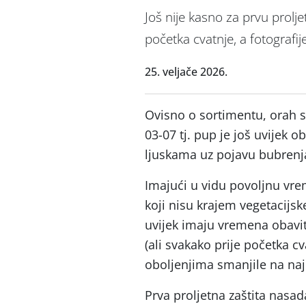
Još nije kasno za prvu prolje
početka cvatnje, a fotografij
25. veljače 2026.
Ovisno o sortimentu, orah s
03-07 tj. pup je još uvijek
ljuskama uz pojavu bubrenj
Imajući u vidu povoljnu vre
koji nisu krajem vegetacijsk
uvijek imaju vremena obavit
(ali svakako prije početka cv
oboljenjima smanjile na n
Prva proljetna zaštita nasad