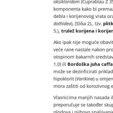
oksikloridom
(Cuprablau Z 35 
komponenta kako bi premaz š
debla i korijenovog vrata o
dothidea
), (Slika 2)., tzv.
plit
5.),
trulež korijena i korij
Ako ipak nije moguće obavit
veće rane nastale nakon pro
otopinom bakarnih sredsta
1,0) ili
Bordoška juha caffa
može se dezinficirati prikl
hipoklorit (
Varikina
) u omjer
mora zaštiti od korozivnog e
Vlasnicima manjih nasada il
preporučuje se također skup
plodova i njihovo spaljivanje