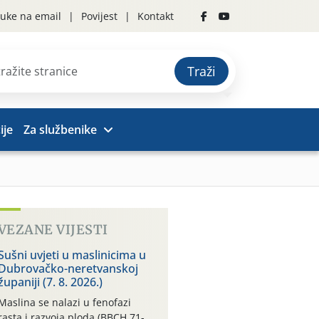
uke na email
Povijest
Kontakt
Traži
ije
Za službenike
VEZANE VIJESTI
Sušni uvjeti u maslinicima u
Dubrovačko-neretvanskoj
županiji (7. 8. 2026.)
Maslina se nalazi u fenofazi
rasta i razvoja ploda (BBCH 71-