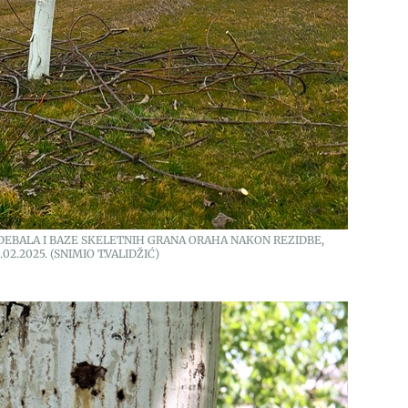
E DEBALA I BAZE SKELETNIH GRANA ORAHA NAKON REZIDBE,
6.02.2025. (SNIMIO T.VALIDŽIĆ)