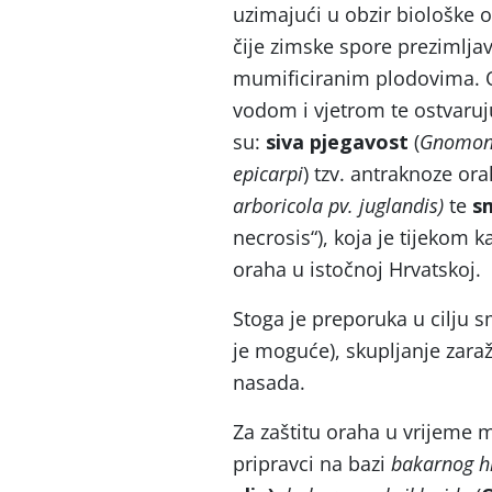
uzimajući u obzir biološke 
čije zimske spore prezimlja
mumificiranim plodovima. O
vodom i vjetrom te ostvaruj
su:
siva pjegavost
(
Gnomoni
epicarpi
) tzv. antraknoze or
arboricola pv. juglandis)
te
s
necrosis“), koja je tijekom 
oraha u istočnoj Hrvatskoj.
Stoga je preporuka u cilju 
je moguće), skupljanje zaraž
nasada.
Za zaštitu oraha u vrijeme m
pripravci na bazi
bakarnog h