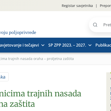
Registar savjetnika
Prepor
Pretraži
stranice
avjetovanje i tečajevi
SP ZPP 2023. – 2027.
Publikac
cima trajnih nasada oraha – proljetna zaštita
ska
nicima trajnih nasada
na zaštita