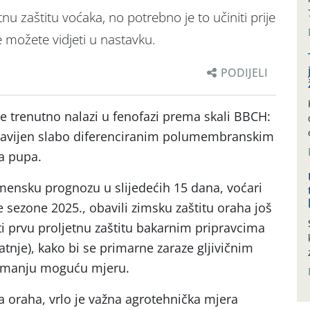
tnu zaštitu voćaka, no potrebno je to učiniti prije
e možete vidjeti u nastavku.
PODIJELI
e trenutno nalazi u fenofazi prema skali BBCH:
 obavijen slabo diferenciranim polumembranskim
a pupa.
mensku prognozu u slijedećih 15 dana, voćari
e sezone 2025., obavili zimsku zaštitu oraha još
i prvu proljetnu zaštitu bakarnim pripravcima
atnje), kako bi se primarne zaraze gljivičnim
ajmanju moguću mjeru.
a oraha, vrlo je važna agrotehnička mjera