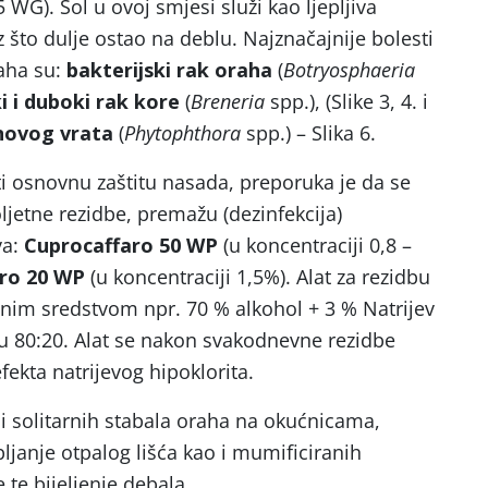
WG). Sol u ovoj smjesi služi kao ljepljiva
to dulje ostao na deblu. Najznačajnije bolesti
raha su:
bakterijski rak oraha
(
Botryosphaeria
ki i duboki rak kore
(
Breneria
spp.), (Slike 3, 4. i
enovog vrata
(
Phytophthora
spp.) – Slika 6.
i osnovnu zaštitu nasada, preporuka je da se
ljetne rezidbe, premažu (dezinfekcija)
va:
Cuprocaffaro 50 WP
(u koncentraciji 0,8 –
ro
20 WP
(u koncentraciji 1,5%). Alat za rezidbu
adnim sredstvom npr. 70 % alkohol + 3 % Natrijev
u 80:20. Alat se nakon svakodnevne rezidbe
fekta natrijevog hipoklorita.
i solitarnih stabala oraha na okućnicama,
ljanje otpalog lišća kao i mumificiranih
 te bijeljenje debala.