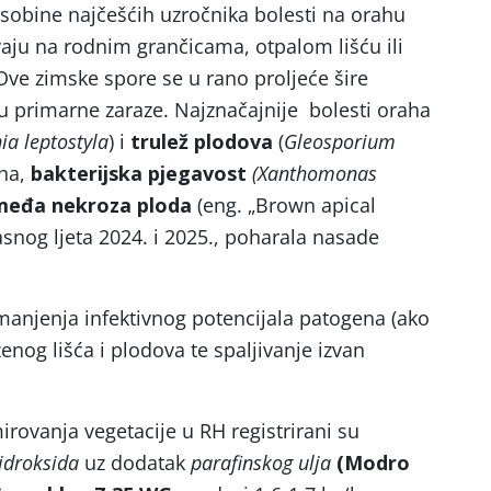
osobine najčešćih uzročnika bolesti na orahu
vaju na rodnim grančicama, otpalom lišću ili
ve zimske spore se u rano proljeće šire
u primarne zaraze. Najznačajnije bolesti oraha
a leptostyla
) i
trulež plodova
(
Gleosporium
aha,
bakterijska pjegavost
(Xanthomonas
međa nekroza ploda
(eng. „Brown apical
kasnog ljeta 2024. i 2025., poharala nasade
smanjenja infektivnog potencijala patogena (ako
enog lišća i plodova te spaljivanje izvan
irovanja vegetacije u RH registrirani su
idroksida
uz dodatak
parafinskog ulja
(Modro