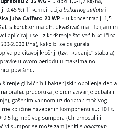
uprablau Z 35 WG
–
u dozi 1,6-1,7 kg/ha,
iji 0,45 %) ili kombinacija
bakarnog sulfata
i
ška juha Caffaro 20 WP
– u koncentraciji 1,5
ati s korektorima pH, okvašivačima i folijarnim
i apliciraju se uz korištenje što većih količina
.500-2.000 l/ha), kako bi se osigurala
iva po čitavoj krošnji (tzv. „kupanje“ stabala).
pripravke u ovom periodu u maksimalno
nici površine.
širenje gljivičnih i bakterijskih oboljenja debla
ima oraha, preporuka je premazivanje debala i
ljenje), gašenim vapnom uz dodatak močivog
kvirne količine navedenih komponenti su: 10 lit.
+ 0,5 kg močivog sumpora (Chromosul ili
očivi sumpor se može zamijeniti s
bakarnim