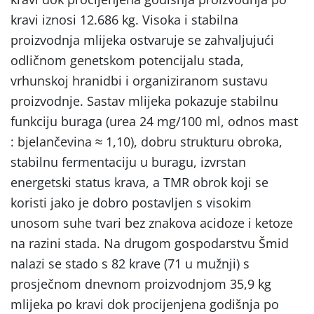
kravi iznosi 12.686 kg. Visoka i stabilna
proizvodnja mlijeka ostvaruje se zahvaljujući
odličnom genetskom potencijalu stada,
vrhunskoj hranidbi i organiziranom sustavu
proizvodnje. Sastav mlijeka pokazuje stabilnu
funkciju buraga (urea 24 mg/100 ml, odnos mast
: bjelančevina ≈ 1,10), dobru strukturu obroka,
stabilnu fermentaciju u buragu, izvrstan
energetski status krava, a TMR obrok koji se
koristi jako je dobro postavljen s visokim
unosom suhe tvari bez znakova acidoze i ketoze
na razini stada. Na drugom gospodarstvu Šmid
nalazi se stado s 82 krave (71 u mužnji) s
prosječnom dnevnom proizvodnjom 35,9 kg
mlijeka po kravi dok procijenjena godišnja po