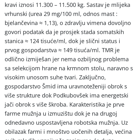
kravi iznosi 11.300 – 11.500 kg. Sastav je mlijeka
vrhunski (urea 29 mg/100 ml, odnos mast :
bjelančevina ≈ 1,13), o zdravlju vimena dovoljno
govori podatak da je prosjek stada somatskih
stanica ≈ 124 tisuće/ml, dok je slični status i
prvog gospodarstva ≈ 149 tisuća/ml. TMR je
odlično izmiješan jer nema ozbiljnog problema
sa selekcijom hrane na krmnom stolu, naravno s
visokim unosom suhe tvari. Zaključno,
gospodarstvo Šmid ima uravnoteženiji obrok s
više strukture dok Podkubovšek ima energetski
jači obrok s više škroba. Karakteristika je prve
farme mužnja u izmuzištu dok je na drugoj
odnedavno uspostavljena robotska mužnja. Uz
obilazak farmi i mnoštvo uočenih detalja, većina