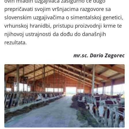
ovih mladih uzgajivača zasigurno će dugo
prepričavati svojim vršnjacima razgovore sa
slovenskim uzgajivačima o simentalskoj genetici,
vrhunskoj hranidbi, pristupu proizvodnji krme te
njihovoj ustrajnosti da dođu do današnjih
rezultata.
mr.sc. Dario Zagorec