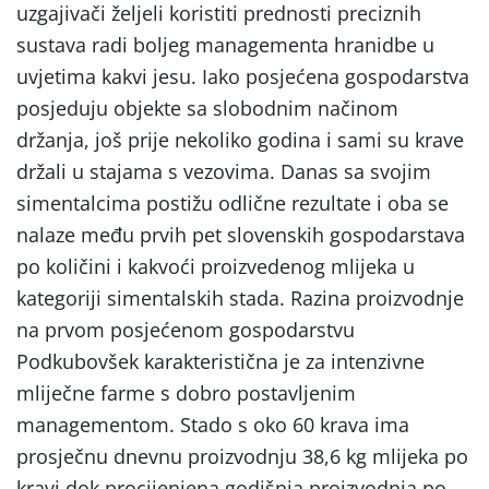
uzgajivači željeli koristiti prednosti preciznih
sustava radi boljeg managementa hranidbe u
uvjetima kakvi jesu. Iako posjećena gospodarstva
posjeduju objekte sa slobodnim načinom
držanja, još prije nekoliko godina i sami su krave
držali u stajama s vezovima. Danas sa svojim
simentalcima postižu odlične rezultate i oba se
nalaze među prvih pet slovenskih gospodarstava
po količini i kakvoći proizvedenog mlijeka u
kategoriji simentalskih stada. Razina proizvodnje
na prvom posjećenom gospodarstvu
Podkubovšek karakteristična je za intenzivne
mliječne farme s dobro postavljenim
managementom. Stado s oko 60 krava ima
prosječnu dnevnu proizvodnju 38,6 kg mlijeka po
kravi dok procijenjena godišnja proizvodnja po