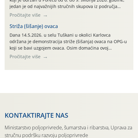
jedan je od najvažnijih stručnih skupova iz područja
peradarstva u Hrvatskoj i široj regiji.
Pročitajte više
Striža (šišanje) ovaca
Dana 14.5.2026. u selu Tuškani u okolici Karlovca
održana je demonstracija striže (šišanja) ovaca na OPG-u
koji se bavi uzgojem ovaca. Osim domaćina ovoj
demonstraciji striže prisustvovalo je desetak
Pročitajte više
poljoprivrednika iz različitih dijelova Karlovačke županije.
Cilj ove edukativne prezentacije bio je na praktičan način
pokazati tehniku striže ovaca koja se jako dugo koristi u
cijelom […]
KONTAKTIRAJTE NAS
Ministarstvo poljoprivrede, šumarstva i ribarstva, Uprava za
stručnu podršku razvoju poljoprivrede