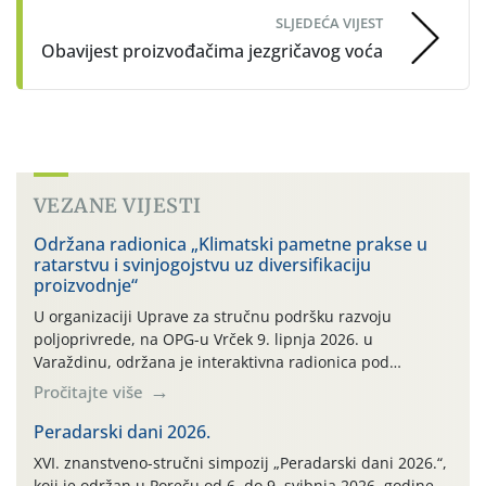
SLJEDEĆA VIJEST
Obavijest proizvođačima jezgričavog voća
VEZANE VIJESTI
Održana radionica „Klimatski pametne prakse u
ratarstvu i svinjogojstvu uz diversifikaciju
proizvodnje“
U organizaciji Uprave za stručnu podršku razvoju
poljoprivrede, na OPG-u Vrček 9. lipnja 2026. u
Varaždinu, održana je interaktivna radionica pod
nazivom “Klimatski pametne prakse u ratarstvu i
Pročitajte više
svinjogojstvu uz diversifikaciju proizvodnje”. Radionica je
organizirana u sklopu međunarodnog projekta Climate
Peradarski dani 2026.
Farm Demo (CFD) te stručnih radnih skupina „Klima i
XVI. znanstveno-stručni simpozij „Peradarski dani 2026.“,
okoliš“ i „Ratarstvo“. Ovaj demonstracijski događaj, […]
koji je održan u Poreču od 6. do 9. svibnja 2026. godine,