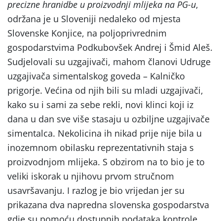
precizne hranidbe u proizvodnji mlijeka na PG-u
,
održana je u Sloveniji nedaleko od mjesta
Slovenske Konjice, na poljoprivrednim
gospodarstvima Podkubovšek Andrej i Šmid Aleš.
Sudjelovali su uzgajivači, mahom članovi Udruge
uzgajivača simentalskog goveda – Kalničko
prigorje. Većina od njih bili su mladi uzgajivači,
kako su i sami za sebe rekli, novi klinci koji iz
dana u dan sve više stasaju u ozbiljne uzgajivače
simentalca. Nekolicina ih nikad prije nije bila u
inozemnom obilasku reprezentativnih staja s
proizvodnjom mlijeka. S obzirom na to bio je to
veliki iskorak u njihovu prvom stručnom
usavršavanju. I razlog je bio vrijedan jer su
prikazana dva napredna slovenska gospodarstva
gdje su pomoću dostupnih podataka kontrole