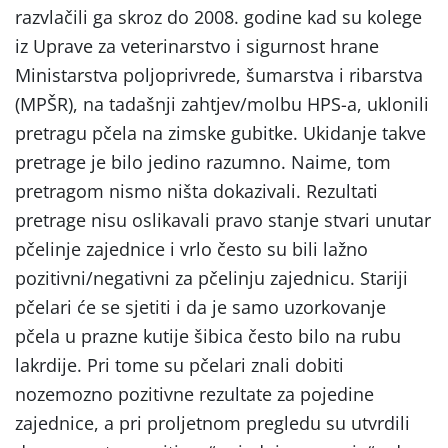
razvlačili ga skroz do 2008. godine kad su kolege
iz Uprave za veterinarstvo i sigurnost hrane
Ministarstva poljoprivrede, šumarstva i ribarstva
(MPŠR), na tadašnji zahtjev/molbu HPS-a, uklonili
pretragu pčela na zimske gubitke. Ukidanje takve
pretrage je bilo jedino razumno. Naime, tom
pretragom nismo ništa dokazivali. Rezultati
pretrage nisu oslikavali pravo stanje stvari unutar
pčelinje zajednice i vrlo često su bili lažno
pozitivni/negativni za pčelinju zajednicu. Stariji
pčelari će se sjetiti i da je samo uzorkovanje
pčela u prazne kutije šibica često bilo na rubu
lakrdije. Pri tome su pčelari znali dobiti
nozemozno pozitivne rezultate za pojedine
zajednice, a pri proljetnom pregledu su utvrdili