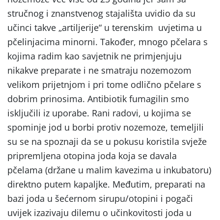
stručnog i znanstvenog stajališta uvidio da su
učinci takve „artiljerije“ u terenskim uvjetima u
pčelinjacima minorni. Također, mnogo pčelara s
kojima radim kao savjetnik ne primjenjuju
nikakve preparate i ne smatraju nozemozom
velikom prijetnjom i pri tome odlično pčelare s
dobrim prinosima. Antibiotik fumagilin smo
isključili iz uporabe. Rani radovi, u kojima se
spominje jod u borbi protiv nozemoze, temeljili
su se na spoznaji da se u pokusu koristila svježe
pripremljena otopina joda koja se davala
pčelama (držane u malim kavezima u inkubatoru)
direktno putem kapaljke. Međutim, preparati na
bazi joda u šećernom sirupu/otopini i pogači
uvijek izazivaju dilemu o učinkovitosti joda u