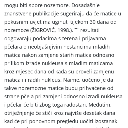
mogu biti spore nozemoze. Dosadašnje
znanstvene publikacije sugeriraju da će matice u
pokusnim uvjetima uginuti tijekom 30 dana od
nozemoze (ŽIGROVIĆ, 1998.). Ti rezultati
odgovaraju podacima s terena i prijavama
pčelara o neobjašnjivim nestancima mladih
matica nakon zamjene starih matica odnosno
prilikom izrade nukleusa s mladim maticama
kroz mjesec dana od kada su proveli zamjenu
matica ili radili nukleus. Naime, uočeno je da
takve nozemozne matice budu prihvaćene od
strane pčela pri zamjeni odnosno izradi nukleusa
i pčelar će biti zbog toga radostan. Međutim,
otriježnjenje će stići kroz najviše desetak dana
kad će pri ponovnom pregledu uočiti izostanak