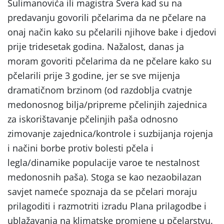
Sulimanovića ili magistra Švera kad su na
predavanju govorili pčelarima da ne pčelare na
onaj način kako su pčelarili njihove bake i djedovi
prije tridesetak godina. Nažalost, danas ja
moram govoriti pčelarima da ne pčelare kako su
pčelarili prije 3 godine, jer se sve mijenja
dramatičnom brzinom (od razdoblja cvatnje
medonosnog bilja/pripreme pčelinjih zajednica
za iskorištavanje pčelinjih paša odnosno
zimovanje zajednica/kontrole i suzbijanja rojenja
i načini borbe protiv bolesti pčela i
legla/dinamike populacije varoe te nestalnost
medonosnih paša). Stoga se kao nezaobilazan
savjet nameće spoznaja da se pčelari moraju
prilagoditi i razmotriti izradu Plana prilagodbe i
ublažavanja na klimatske promjene u pčelarstvu.