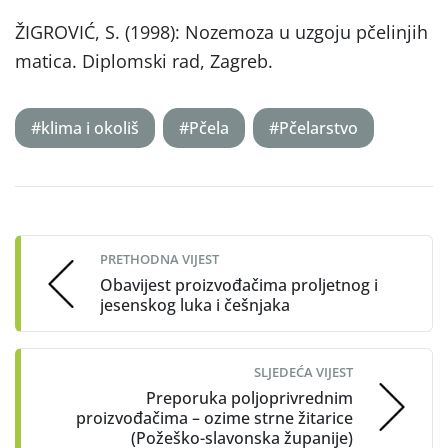
ŽIGROVIĆ, S. (1998): Nozemoza u uzgoju pčelinjih
matica. Diplomski rad, Zagreb.
#klima i okoliš
#Pčela
#Pčelarstvo
Post
navigation
PRETHODNA VIJEST
Obavijest proizvođačima proljetnog i
jesenskog luka i češnjaka
SLJEDEĆA VIJEST
Preporuka poljoprivrednim
proizvođačima – ozime strne žitarice
(Požeško-slavonska županije)