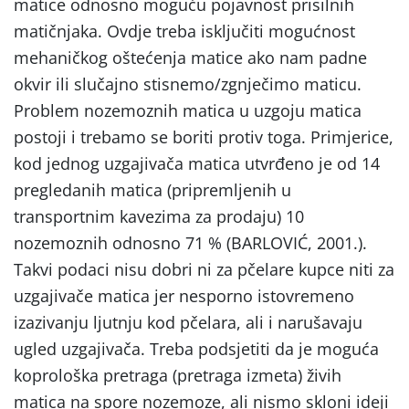
matice odnosno moguću pojavnost prisilnih
matičnjaka. Ovdje treba isključiti mogućnost
mehaničkog oštećenja matice ako nam padne
okvir ili slučajno stisnemo/zgnječimo maticu.
Problem nozemoznih matica u uzgoju matica
postoji i trebamo se boriti protiv toga. Primjerice,
kod jednog uzgajivača matica utvrđeno je od 14
pregledanih matica (pripremljenih u
transportnim kavezima za prodaju) 10
nozemoznih odnosno 71 % (BARLOVIĆ, 2001.).
Takvi podaci nisu dobri ni za pčelare kupce niti za
uzgajivače matica jer nesporno istovremeno
izazivanju ljutnju kod pčelara, ali i narušavaju
ugled uzgajivača. Treba podsjetiti da je moguća
koprološka pretraga (pretraga izmeta) živih
matica na spore nozemoze, ali nismo skloni ideji