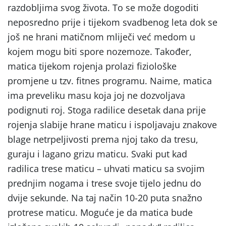
razdobljima svog života. To se može dogoditi
neposredno prije i tijekom svadbenog leta dok se
još ne hrani matičnom mliječi već medom u
kojem mogu biti spore nozemoze. Također,
matica tijekom rojenja prolazi fiziološke
promjene u tzv. fitnes programu. Naime, matica
ima preveliku masu koja joj ne dozvoljava
podignuti roj. Stoga radilice desetak dana prije
rojenja slabije hrane maticu i ispoljavaju znakove
blage netrpeljivosti prema njoj tako da tresu,
guraju i lagano grizu maticu. Svaki put kad
radilica trese maticu – uhvati maticu sa svojim
prednjim nogama i trese svoje tijelo jednu do
dvije sekunde. Na taj način 10-20 puta snažno
protrese maticu. Moguće je da matica bude