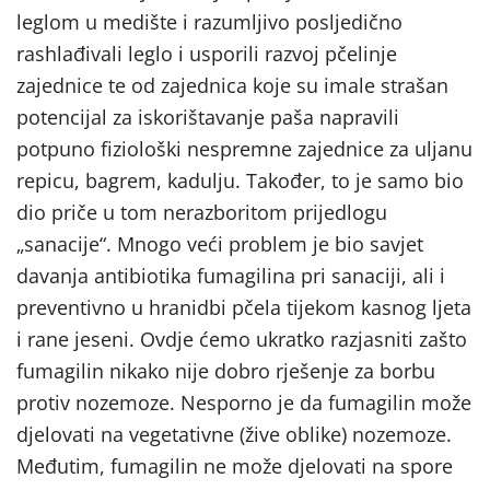
leglom u medište i razumljivo posljedično
rashlađivali leglo i usporili razvoj pčelinje
zajednice te od zajednica koje su imale strašan
potencijal za iskorištavanje paša napravili
potpuno fiziološki nespremne zajednice za uljanu
repicu, bagrem, kadulju. Također, to je samo bio
dio priče u tom nerazboritom prijedlogu
„sanacije“. Mnogo veći problem je bio savjet
davanja antibiotika fumagilina pri sanaciji, ali i
preventivno u hranidbi pčela tijekom kasnog ljeta
i rane jeseni. Ovdje ćemo ukratko razjasniti zašto
fumagilin nikako nije dobro rješenje za borbu
protiv nozemoze. Nesporno je da fumagilin može
djelovati na vegetativne (žive oblike) nozemoze.
Međutim, fumagilin ne može djelovati na spore