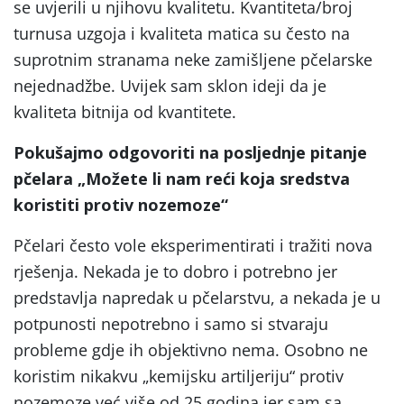
se uvjerili u njihovu kvalitetu. Kvantiteta/broj
turnusa uzgoja i kvaliteta matica su često na
suprotnim stranama neke zamišljene pčelarske
nejednadžbe. Uvijek sam sklon ideji da je
kvaliteta bitnija od kvantitete.
Pokušajmo odgovoriti na posljednje pitanje
pčelara „Možete li nam reći koja sredstva
koristiti protiv nozemoze“
Pčelari često vole eksperimentirati i tražiti nova
rješenja. Nekada je to dobro i potrebno jer
predstavlja napredak u pčelarstvu, a nekada je u
potpunosti nepotrebno i samo si stvaraju
probleme gdje ih objektivno nema. Osobno ne
koristim nikakvu „kemijsku artiljeriju“ protiv
nozemoze već više od 25 godina jer sam sa