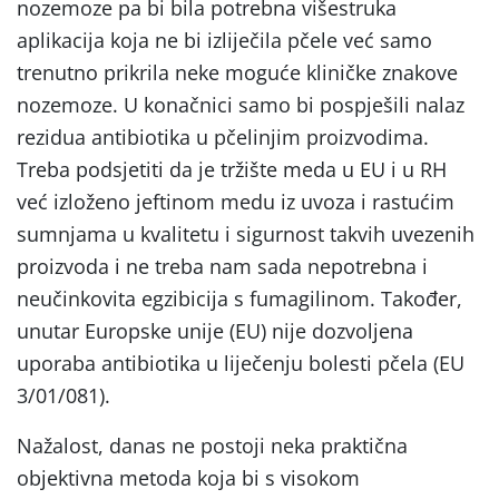
nozemoze pa bi bila potrebna višestruka
aplikacija koja ne bi izliječila pčele već samo
trenutno prikrila neke moguće kliničke znakove
nozemoze. U konačnici samo bi pospješili nalaz
rezidua antibiotika u pčelinjim proizvodima.
Treba podsjetiti da je tržište meda u EU i u RH
već izloženo jeftinom medu iz uvoza i rastućim
sumnjama u kvalitetu i sigurnost takvih uvezenih
proizvoda i ne treba nam sada nepotrebna i
neučinkovita egzibicija s fumagilinom. Također,
unutar Europske unije (EU) nije dozvoljena
uporaba antibiotika u liječenju bolesti pčela (EU
3/01/081).
Nažalost, danas ne postoji neka praktična
objektivna metoda koja bi s visokom