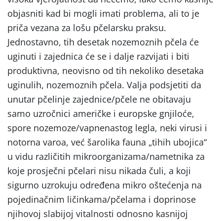
objasniti kad bi mogli imati problema, ali to je
priča vezana za lošu pčelarsku praksu.
Jednostavno, tih desetak nozemoznih pčela će
uginuti i zajednica će se i dalje razvijati i biti
produktivna, neovisno od tih nekoliko desetaka
uginulih, nozemoznih pčela. Valja podsjetiti da
unutar pčelinje zajednice/pčele ne obitavaju
samo uzročnici američke i europske gnjiloće,
spore nozemoze/vapnenastog legla, neki virusi i
notorna varoa, već šarolika fauna „tihih ubojica“
u vidu različitih mikroorganizama/nametnika za
koje prosječni pčelari nisu nikada čuli, a koji
sigurno uzrokuju određena mikro oštećenja na
pojedinačnim ličinkama/pčelama i doprinose
njihovoj slabijoj vitalnosti odnosno kasnijoj