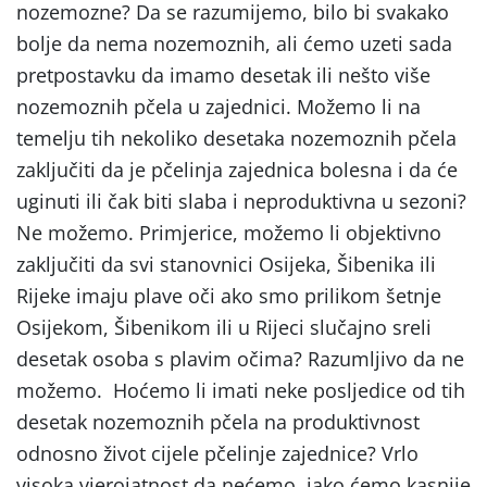
nozemozne? Da se razumijemo, bilo bi svakako
bolje da nema nozemoznih, ali ćemo uzeti sada
pretpostavku da imamo desetak ili nešto više
nozemoznih pčela u zajednici. Možemo li na
temelju tih nekoliko desetaka nozemoznih pčela
zaključiti da je pčelinja zajednica bolesna i da će
uginuti ili čak biti slaba i neproduktivna u sezoni?
Ne možemo. Primjerice, možemo li objektivno
zaključiti da svi stanovnici Osijeka, Šibenika ili
Rijeke imaju plave oči ako smo prilikom šetnje
Osijekom, Šibenikom ili u Rijeci slučajno sreli
desetak osoba s plavim očima? Razumljivo da ne
možemo. Hoćemo li imati neke posljedice od tih
desetak nozemoznih pčela na produktivnost
odnosno život cijele pčelinje zajednice? Vrlo
visoka vjerojatnost da nećemo, iako ćemo kasnije