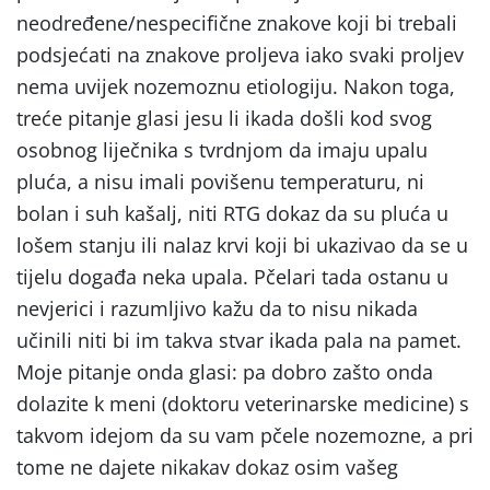
neodređene/nespecifične znakove koji bi trebali
podsjećati na znakove proljeva iako svaki proljev
nema uvijek nozemoznu etiologiju. Nakon toga,
treće pitanje glasi jesu li ikada došli kod svog
osobnog liječnika s tvrdnjom da imaju upalu
pluća, a nisu imali povišenu temperaturu, ni
bolan i suh kašalj, niti RTG dokaz da su pluća u
lošem stanju ili nalaz krvi koji bi ukazivao da se u
tijelu događa neka upala. Pčelari tada ostanu u
nevjerici i razumljivo kažu da to nisu nikada
učinili niti bi im takva stvar ikada pala na pamet.
Moje pitanje onda glasi: pa dobro zašto onda
dolazite k meni (doktoru veterinarske medicine) s
takvom idejom da su vam pčele nozemozne, a pri
tome ne dajete nikakav dokaz osim vašeg