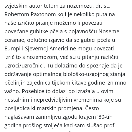
svjetskim autoritetom za nozemozu, dr. sc.
Robertom Paxtonom koji je nekoliko puta na
naše izričito pitanje možemo li povezati
povećane gubitke pčela s pojavnošću Noseme
ceranae, odlučno izjavio da se gubici pčela u
Europi i Sjevernoj Americi ne mogu povezati
izričito s nozemozom, već su u pitanju različiti
uzroci/uzročnici. Tu dolazimo do spoznaje da je
održavanje optimalnog biološko-uzgojnog stanja
pčelinjih zajednica tijekom čitave godine iznimno
važno. Posebice to dolazi do izražaja u ovim
nestalnim i nepredvidljivim vremenima koje su
posljedica klimatskih promjena. Često
naglašavam zanimljivu zgodu krajem ’80-tih
godina prošlog stoljeća kad sam slušao prof.