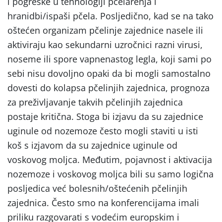
i pogreške u tehnologiji pčelarenja i
hranidbi/ispaši pčela. Posljedično, kad se na tako
oštećen organizam pčelinje zajednice nasele ili
aktiviraju kao sekundarni uzročnici razni virusi,
noseme ili spore vapnenastog legla, koji sami po
sebi nisu dovoljno opaki da bi mogli samostalno
dovesti do kolapsa pčelinjih zajednica, prognoza
za preživljavanje takvih pčelinjih zajednica
postaje kritična. Stoga bi izjavu da su zajednice
uginule od nozemoze često mogli staviti u isti
koš s izjavom da su zajednice uginule od
voskovog moljca. Međutim, pojavnost i aktivacija
nozemoze i voskovog moljca bili su samo logična
posljedica već bolesnih/oštećenih pčelinjih
zajednica. Često smo na konferencijama imali
priliku razgovarati s vodećim europskim i