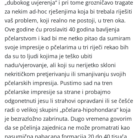
„dubokog uvjerenja“ i pri tome grozničavo tragate
za nekim ad-hoc rješenjima koja bi trebala riješiti
vaš problem, koji realno ne postoji, u tren oka.
Ove godine ću proslaviti 40 godina bavljenja
pčelarstvom i kad bi me netko pitao da sumiram
svoje impresije o pčelarima u tri riječi rekao bih
da su to ljudi kojima je teško ubiti
nadu/vjerovanje, ali koji su nerijetko skloni
nekritičkom pretjerivanju ili smanjivanju svojih
pčelarskih impresija. Pustimo sad na tren
pčelarske impresije sa strane i probajmo
odgonetnuti jesu li strahovi opravdani ili se češće
radi o velikoj skupini „pčelara-hipohondara“ koja
je bezrazložno zabrinuta. Dugo vremena govorim
da se pčelinja zajednica ne može promatrati kao
nasumična nabacana formacija 20 do 40 tisuća