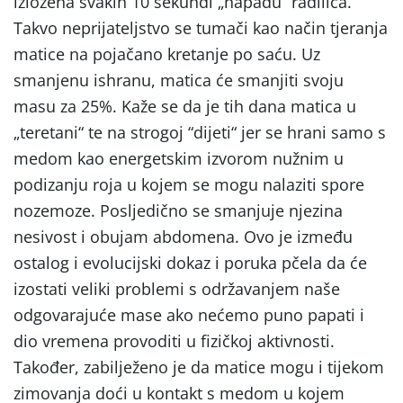
izložena svakih 10 sekundi „napadu“ radilica.
Takvo neprijateljstvo se tumači kao način tjeranja
matice na pojačano kretanje po saću. Uz
smanjenu ishranu, matica će smanjiti svoju
masu za 25%. Kaže se da je tih dana matica u
„teretani“ te na strogoj “dijeti“ jer se hrani samo s
medom kao energetskim izvorom nužnim u
podizanju roja u kojem se mogu nalaziti spore
nozemoze. Posljedično se smanjuje njezina
nesivost i obujam abdomena. Ovo je između
ostalog i evolucijski dokaz i poruka pčela da će
izostati veliki problemi s održavanjem naše
odgovarajuće mase ako nećemo puno papati i
dio vremena provoditi u fizičkoj aktivnosti.
Također, zabilježeno je da matice mogu i tijekom
zimovanja doći u kontakt s medom u kojem