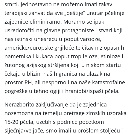
smrti. Jednostavno ne možemo imati takav
terapijski zahvat da sve „beštije“ unutar pčelinje
zajednice eliminiramo. Moramo se ipak
usredotočiti na glavne protagoniste i stvari koji
nas istinski unesrećuju poput varooze,
američke/europske gnjiloće te čitav niz opasnih
nametnika i kukaca poput tropileloze, etinioze i
žutonog azijskog stršljena koji u niskom startu
čekaju u blizini naših granica na ulazak na
prostor RH, ali nesporno i na naše katastrofalne
pogreške u tehnologiji i hranidbi/ispaši pčela.
Nerazborito zaključivanje da je zajednica
nozemozna na temelju pretrage zimskih uzoraka
15-20 pčela, uzetih s podnice početkom
siječnja/veljače, smo imali u prošlom stoljeću i