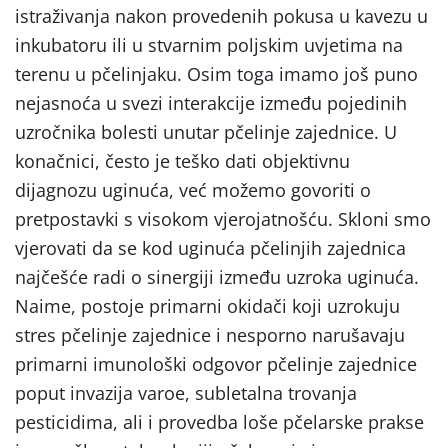
istraživanja nakon provedenih pokusa u kavezu u
inkubatoru ili u stvarnim poljskim uvjetima na
terenu u pčelinjaku. Osim toga imamo još puno
nejasnoća u svezi interakcije između pojedinih
uzročnika bolesti unutar pčelinje zajednice. U
konačnici, često je teško dati objektivnu
dijagnozu uginuća, već možemo govoriti o
pretpostavki s visokom vjerojatnošću. Skloni smo
vjerovati da se kod uginuća pčelinjih zajednica
najčešće radi o sinergiji između uzroka uginuća.
Naime, postoje primarni okidači koji uzrokuju
stres pčelinje zajednice i nesporno narušavaju
primarni imunološki odgovor pčelinje zajednice
poput invazija varoe, subletalna trovanja
pesticidima, ali i provedba loše pčelarske prakse