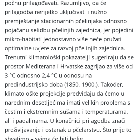
počnu prilagođavati. Razumljivo, da će
prilagodba nerijetko uključivati i nužno
premještanje stacionarnih pčelinjaka odnosno
pojačanu selidbu pčelinjih zajednica, jer pojedini
mikro-habitati jednostavno više neće pružati
optimalne uvjete za razvoj pčelinjih zajednica.
Trenutni klimatološki pokazatelji sugeriraju da se
prostor Mediterana i Hrvatske zagrijao za više od
3 °C odnosno 2,4 °C u odnosu na
predindustrijsko doba (1850.-1900.). Također,
klimatološke projekcije predviđaju da ćemo u
narednim desetljećima imati velikih problema s
čestim i ekstremnim sušama i temperaturama,
ali i padalinama. U konačnici prilagodba znači
preživljavanje i ostanak u pčelarstvu. Što prije to
shvatimo – svima će biti bolje.