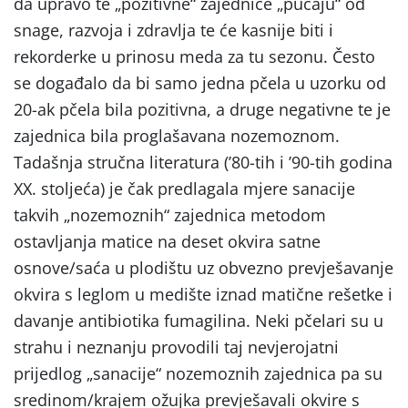
da upravo te „pozitivne“ zajednice „pucaju“ od
snage, razvoja i zdravlja te će kasnije biti i
rekorderke u prinosu meda za tu sezonu. Često
se događalo da bi samo jedna pčela u uzorku od
20-ak pčela bila pozitivna, a druge negativne te je
zajednica bila proglašavana nozemoznom.
Tadašnja stručna literatura (’80-tih i ’90-tih godina
XX. stoljeća) je čak predlagala mjere sanacije
takvih „nozemoznih“ zajednica metodom
ostavljanja matice na deset okvira satne
osnove/saća u plodištu uz obvezno prevješavanje
okvira s leglom u medište iznad matične rešetke i
davanje antibiotika fumagilina. Neki pčelari su u
strahu i neznanju provodili taj nevjerojatni
prijedlog „sanacije“ nozemoznih zajednica pa su
sredinom/krajem ožujka prevješavali okvire s