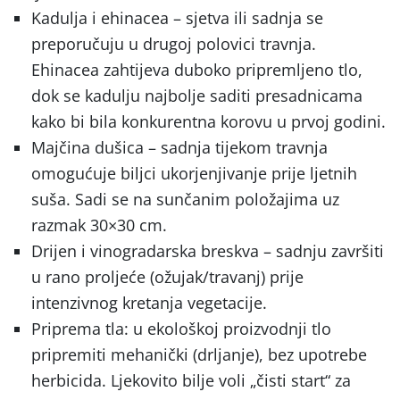
Kadulja i ehinacea – sjetva ili sadnja se
preporučuju u drugoj polovici travnja.
Ehinacea zahtijeva duboko pripremljeno tlo,
dok se kadulju najbolje saditi presadnicama
kako bi bila konkurentna korovu u prvoj godini.
Majčina dušica – sadnja tijekom travnja
omogućuje biljci ukorjenjivanje prije ljetnih
suša. Sadi se na sunčanim položajima uz
razmak 30×30 cm.
Drijen i vinogradarska breskva – sadnju završiti
u rano proljeće (ožujak/travanj) prije
intenzivnog kretanja vegetacije.
Priprema tla: u ekološkoj proizvodnji tlo
pripremiti mehanički (drljanje), bez upotrebe
herbicida. Ljekovito bilje voli „čisti start“ za