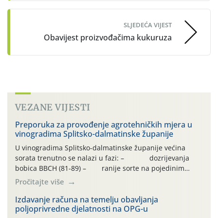
SLJEDEĆA VIJEST
Obavijest proizvođačima kukuruza
VEZANE VIJESTI
Preporuka za provođenje agrotehničkih mjera u
vinogradima Splitsko-dalmatinske županije
U vinogradima Splitsko-dalmatinske županije većina
sorata trenutno se nalazi u fazi: – dozrijevanja
bobica BBCH (81-89) – ranije sorte na pojedinim
lokalitetima već su dozrele te su spremne za berbu Zbog
Pročitajte više
visokih temperatura i dugotrajnog izostanka oborina
razvoj vinove loze odvija se uredno, a zdravstveno stanje
Izdavanje računa na temelju obavljanja
poljoprivredne djelatnosti na OPG-u
većine vinograda je dobro. Srednje dnevne temperature