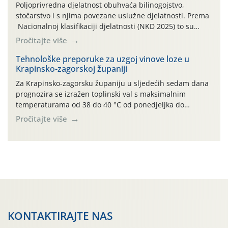
zraka […]
Poljoprivredna djelatnost obuhvaća bilinogojstvo,
stočarstvo i s njima povezane uslužne djelatnosti. Prema
Nacionalnoj klasifikaciji djelatnosti (NKD 2025) to su
skupne 01.1, 01.2, 01.3, 01.4, 01.5 i 01.6. Djelatnost
Pročitajte više
prerade poljoprivrednih proizvoda je svako djelovanje na
poljoprivredni proizvod čiji je rezultat proizvod koji
Tehnološke preporuke za uzgoj vinove loze u
Krapinsko-zagorskoj županiji
također može biti poljoprivredni proizvod poput npr.
maslinovog ulja, bučinog ulja, vino od […]
Za Krapinsko-zagorsku županiju u sljedećih sedam dana
prognozira se izražen toplinski val s maksimalnim
temperaturama od 38 do 40 °C od ponedjeljka do
četvrtka, uz povećan rizik od toplinskog stresa za vinovu
Pročitajte više
lozu. U petak i subotu očekuje se osvježenje uz
mogućnost lokalnih grmljavinskih pljuskova. Za regiju
izdano je i crveno upozorenje na ekstremno visoke […]
KONTAKTIRAJTE NAS