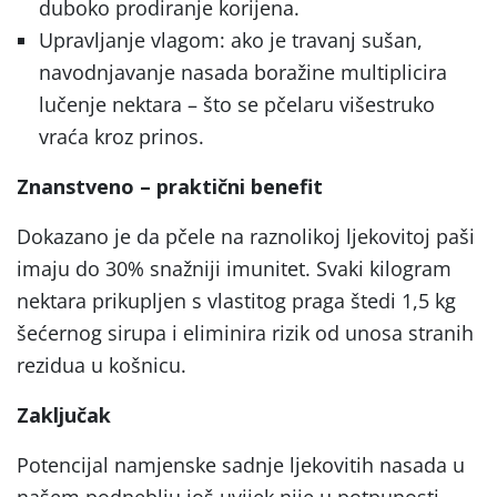
duboko prodiranje korijena.
Upravljanje vlagom: ako je travanj sušan,
navodnjavanje nasada boražine multiplicira
lučenje nektara – što se pčelaru višestruko
vraća kroz prinos.
Znanstveno – praktični benefit
Dokazano je da pčele na raznolikoj ljekovitoj paši
imaju do 30% snažniji imunitet. Svaki kilogram
nektara prikupljen s vlastitog praga štedi 1,5 kg
šećernog sirupa i eliminira rizik od unosa stranih
rezidua u košnicu.
Zaključak
Potencijal namjenske sadnje ljekovitih nasada u
našem podneblju još uvijek nije u potpunosti