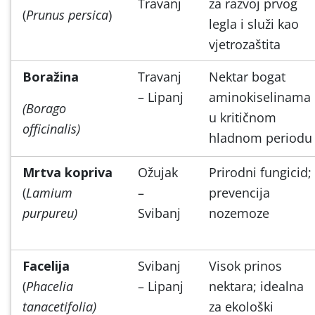
Travanj
za razvoj prvog
(
Prunus persica
)
legla i služi kao
vjetrozaštita
Boražina
Travanj
Nektar bogat
– Lipanj
aminokiselinama
(Borago
u kritičnom
officinalis)
hladnom periodu
Mrtva kopriva
Ožujak
Prirodni fungicid;
(
Lamium
–
prevencija
purpureu)
Svibanj
nozemoze
Facelija
Svibanj
Visok prinos
(
Phacelia
– Lipanj
nektara; idealna
tanacetifolia)
za ekološki