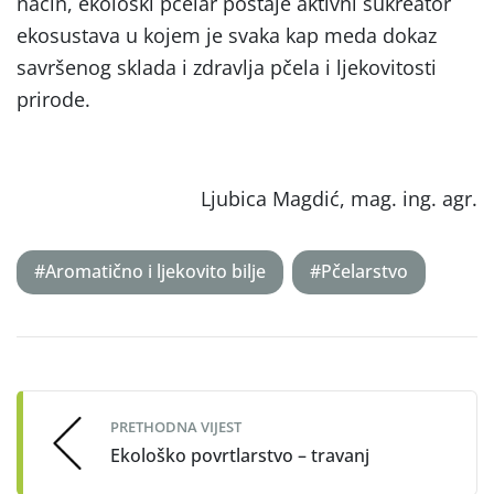
način, ekološki pčelar postaje aktivni sukreator
ekosustava u kojem je svaka kap meda dokaz
savršenog sklada i zdravlja pčela i ljekovitosti
prirode.
Ljubica Magdić, mag. ing. agr.
#Aromatično i ljekovito bilje
#Pčelarstvo
Post
navigation
PRETHODNA VIJEST
Ekološko povrtlarstvo – travanj