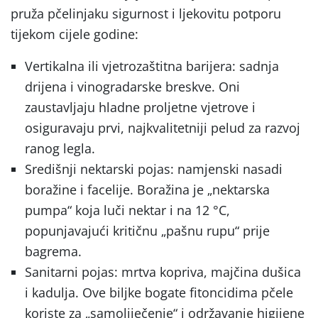
pruža pčelinjaku sigurnost i ljekovitu potporu
tijekom cijele godine:
Vertikalna ili vjetrozaštitna barijera: sadnja
drijena i vinogradarske breskve. Oni
zaustavljaju hladne proljetne vjetrove i
osiguravaju prvi, najkvalitetniji pelud za razvoj
ranog legla.
Središnji nektarski pojas: namjenski nasadi
boražine i facelije. Boražina je „nektarska
pumpa“ koja luči nektar i na 12 °C,
popunjavajući kritičnu „pašnu rupu“ prije
bagrema.
Sanitarni pojas: mrtva kopriva, majčina dušica
i kadulja. Ove biljke bogate fitoncidima pčele
koriste za „samoliječenje“ i održavanje higijene