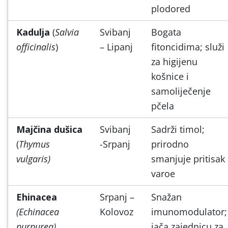
plodored
Kadulja
(
Salvia
Svibanj
Bogata
officinalis
)
– Lipanj
fitoncidima; služi
za higijenu
košnice i
samoliječenje
pčela
Majčina dušica
Svibanj
Sadrži timol;
(
Thymus
-Srpanj
prirodno
vulgaris)
smanjuje pritisak
varoe
Ehinacea
Srpanj –
Snažan
(Echinacea
Kolovoz
imunomodulator;
purpurea)
jača zajednicu za