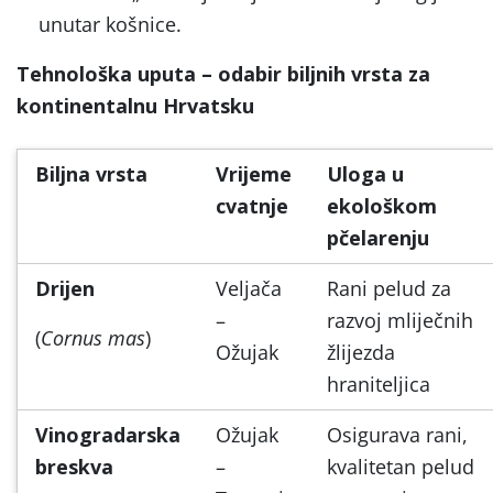
unutar košnice.
Tehnološka uputa – odabir biljnih vrsta za
kontinentalnu Hrvatsku
Biljna vrsta
Vrijeme
Uloga u
cvatnje
ekološkom
pčelarenju
Drijen
Veljača
Rani pelud za
–
razvoj mliječnih
(
Cornus mas
)
Ožujak
žlijezda
hraniteljica
Vinogradarska
Ožujak
Osigurava rani,
breskva
–
kvalitetan pelud