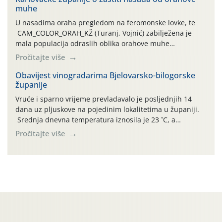
muhe
temperature zraka svakodnevno […]
U nasadima oraha pregledom na feromonske lovke, te
CAM_COLOR_ORAH_KŽ (Turanj, Vojnić) zabilježena je
mala populacija odraslih oblika orahove muhe
(Rhagoletis completa). Niska brojnost može se objasniti
Pročitajte više
činjenicom da je riječ o mladim nasadima s vrlo malim
urodom, što je povezano i s manjim brojem prezimjelih
Obavijest vinogradarima Bjelovarsko-bilogorske
županije
jedinki. U starijim nasadima, na žutim ljepljivim Rebell
pločama s […]
Vruće i sparno vrijeme prevladavalo je posljednjih 14
dana uz pljuskove na pojedinim lokalitetima u županiji.
Srednja dnevna temperatura iznosila je 23 ˚C, a
maksimalne su posljednjih dana dosezale do 35 ˚C.
Pročitajte više
Simptome plamenjače vinove loze (Plasmoparas
viticola) vidljivi su na zapercima i vršnom mladom lišću.
Kako bi i dalje održali zdravu lisnu masu u zaštiti je
moguće […]