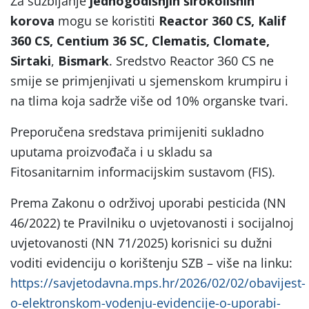
Za suzbijanje
jednogodišnjih širokolisnih
korova
mogu se koristiti
Reactor 360 CS, Kalif
360 CS, Centium 36 SC, Clematis, Clomate,
Sirtaki
,
Bismark
. Sredstvo Reactor 360 CS ne
smije se primjenjivati u sjemenskom krumpiru i
na tlima koja sadrže više od 10% organske tvari.
Preporučena sredstava primijeniti sukladno
uputama proizvođača i u skladu sa
Fitosanitarnim informacijskim sustavom (FIS).
Prema Zakonu o održivoj uporabi pesticida (NN
46/2022) te Pravilniku o uvjetovanosti i socijalnoj
uvjetovanosti (NN 71/2025) korisnici su dužni
voditi evidenciju o korištenju SZB – više na linku:
https://savjetodavna.mps.hr/2026/02/02/obavijest-
o-elektronskom-vodenju-evidencije-o-uporabi-