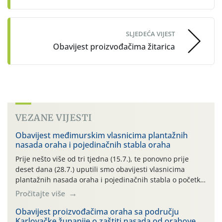
SLJEDEĆA VIJEST
Obavijest proizvođačima žitarica
VEZANE VIJESTI
Obavijest međimurskim vlasnicima plantažnih
nasada oraha i pojedinačnih stabla oraha
Prije nešto više od tri tjedna (15.7.), te ponovno prije
deset dana (28.7.) uputili smo obavijesti vlasnicima
plantažnih nasada oraha i pojedinačnih stabla o početku
leta i ovogodišnjoj potrebi usmjerenog suzbijanja
Pročitajte više
orahove muhe (Rhagoletis completa)! Već dvanaest dana
traje drugi ovogodišnji “toplinski udar”, koji naročito
Obavijest proizvođačima oraha sa području
Karlovačke županije o zaštiti nasada od orahove
izražen zadnja šest dana (31.7.-05.8.), jer najviše