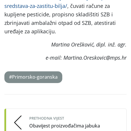
sredstava-za-zastitu-bilja/
, čuvati račune za
kupljene pesticide, propisno skladištiti SZB i
zbrinjavati ambalažni otpad od SZB, atestirati
uređaje za aplikaciju.
Martina Orešković, dipl. inž. agr.
e-mail: Martina.Oreskovic@mps.hr
#Primorsko-goranska
Post
navigation
PRETHODNA VIJEST
Obavijest proizvođačima jabuka