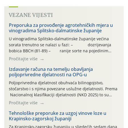
VEZANE VIJESTI
Preporuka za provođenje agrotehničkih mjera u
vinogradima Splitsko-dalmatinske županije
U vinogradima Splitsko-dalmatinske županije većina
sorata trenutno se nalazi u fazi: – dozrijevanja
bobica BBCH (81-89) – ranije sorte na pojedinim
lokalitetima već su dozrele te su spremne za berbu Zbog
Pročitajte više
visokih temperatura i dugotrajnog izostanka oborina
razvoj vinove loze odvija se uredno, a zdravstveno stanje
Izdavanje računa na temelju obavljanja
poljoprivredne djelatnosti na OPG-u
većine vinograda je dobro. Srednje dnevne temperature
zraka […]
Poljoprivredna djelatnost obuhvaća bilinogojstvo,
stočarstvo i s njima povezane uslužne djelatnosti. Prema
Nacionalnoj klasifikaciji djelatnosti (NKD 2025) to su
skupne 01.1, 01.2, 01.3, 01.4, 01.5 i 01.6. Djelatnost
Pročitajte više
prerade poljoprivrednih proizvoda je svako djelovanje na
poljoprivredni proizvod čiji je rezultat proizvod koji
Tehnološke preporuke za uzgoj vinove loze u
Krapinsko-zagorskoj županiji
također može biti poljoprivredni proizvod poput npr.
maslinovog ulja, bučinog ulja, vino od […]
Za Krapinsko-zagorsku županiju u sljedećih sedam dana