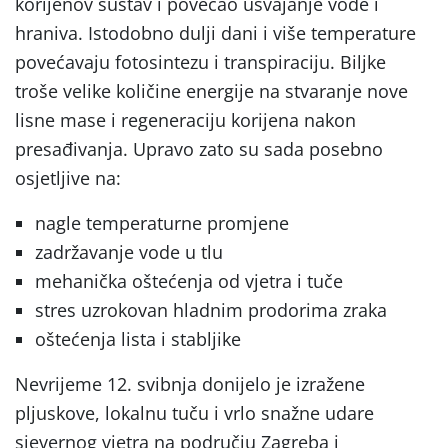
korijenov sustav i povećao usvajanje vode i
hraniva. Istodobno dulji dani i više temperature
povećavaju fotosintezu i transpiraciju. Biljke
troše velike količine energije na stvaranje nove
lisne mase i regeneraciju korijena nakon
presađivanja. Upravo zato su sada posebno
osjetljive na:
nagle temperaturne promjene
zadržavanje vode u tlu
mehanička oštećenja od vjetra i tuče
stres uzrokovan hladnim prodorima zraka
oštećenja lista i stabljike
Nevrijeme 12. svibnja donijelo je izražene
pljuskove, lokalnu tuču i vrlo snažne udare
sjevernog vjetra na području Zagreba i