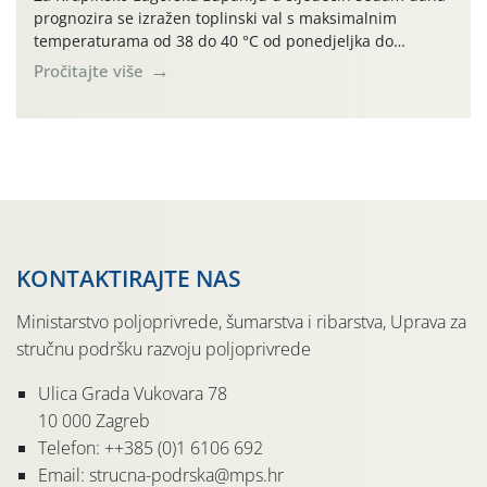
prognozira se izražen toplinski val s maksimalnim
temperaturama od 38 do 40 °C od ponedjeljka do
četvrtka, uz povećan rizik od toplinskog stresa za vinovu
Pročitajte više
lozu. U petak i subotu očekuje se osvježenje uz
mogućnost lokalnih grmljavinskih pljuskova. Za regiju
izdano je i crveno upozorenje na ekstremno visoke […]
KONTAKTIRAJTE NAS
Ministarstvo poljoprivrede, šumarstva i ribarstva, Uprava za
stručnu podršku razvoju poljoprivrede
Ulica Grada Vukovara 78
10 000 Zagreb
Telefon: ++385 (0)1 6106 692
Email: strucna-podrska@mps.hr