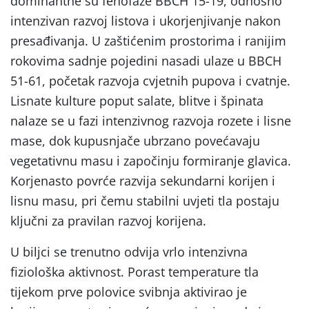
dominantne su fenofaze BBCH 15-19, odnosno
intenzivan razvoj listova i ukorjenjivanje nakon
presađivanja. U zaštićenim prostorima i ranijim
rokovima sadnje pojedini nasadi ulaze u BBCH
51-61, početak razvoja cvjetnih pupova i cvatnje.
Lisnate kulture poput salate, blitve i špinata
nalaze se u fazi intenzivnog razvoja rozete i lisne
mase, dok kupusnjače ubrzano povećavaju
vegetativnu masu i započinju formiranje glavica.
Korjenasto povrće razvija sekundarni korijen i
lisnu masu, pri čemu stabilni uvjeti tla postaju
ključni za pravilan razvoj korijena.
U biljci se trenutno odvija vrlo intenzivna
fiziološka aktivnost. Porast temperature tla
tijekom prve polovice svibnja aktivirao je