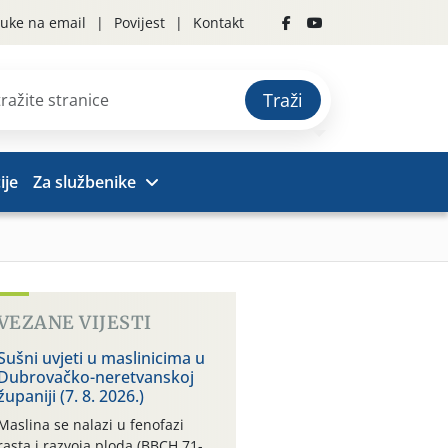
uke na email
Povijest
Kontakt
Traži
ije
Za službenike
VEZANE VIJESTI
Sušni uvjeti u maslinicima u
Dubrovačko-neretvanskoj
županiji (7. 8. 2026.)
Maslina se nalazi u fenofazi
rasta i razvoja ploda (BBCH 71-