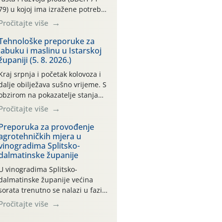
79) u kojoj ima izražene potrebe
za vodom. Dugo razdoblje bez
Pročitajte više
značajnijih oborina uz
konstantno visoke temperature
Tehnološke preporuke za
jabuku i maslinu u Istarskoj
negativno utječe na rast i razvoj
županiji (5. 8. 2026.)
ploda, a takvo sušno razdoblje će
se nastaviti. Primjeri
Kraj srpnja i početak kolovoza i
temperatura na poluotoku
dalje obilježava sušno vrijeme. S
Pelješcu: 13.07. do 19.07.2026.
obzirom na pokazatelje stanja
(min. temp. 19,84°C , max. temp.
vlage u tlu (na svim praćenim
Pročitajte više
[…]
meteorološkim stanicama kreće
se oko maksimalne vrijednosti od
Preporuka za provođenje
agrotehničkih mjera u
cb 200) jabuke se još i dobro,
vinogradima Splitsko-
vizualno, drže. To, međutim, ne
dalmatinske županije
umanjuje dugoročni negativan
učinak stresa na biljke, koji, ako
U vinogradima Splitsko-
se on ponavlja više godina […]
dalmatinske županije većina
sorata trenutno se nalazi u fazi:
– dozrijevanja bobica
Pročitajte više
BBCH (81-89) – ranije sorte
na pojedinim lokalitetima već su