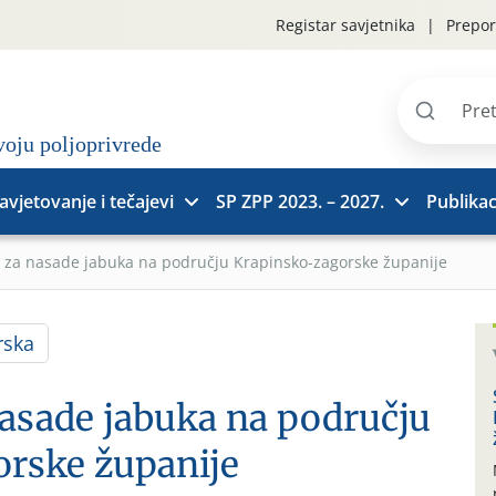
Registar savjetnika
Prepor
Pretraži
stranice
avjetovanje i tečajevi
SP ZPP 2023. – 2027.
Publikac
 za nasade jabuka na području Krapinsko-zagorske županije
rska
asade jabuka na području
rske županije