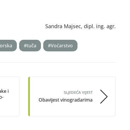
.
Sandra Majsec, dipl. ing. agr.
orska
#tuča
#Voćarstvo
ke i
SLJEDEĆA VIJEST
o-
Obavijest vinogradarima