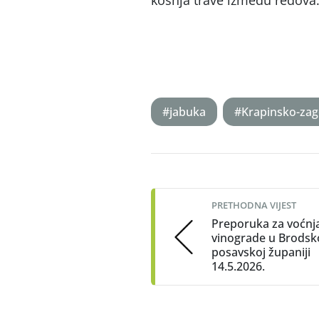
košnja trave između redova
#jabuka
#Krapinsko-zag
Post
navigation
PRETHODNA VIJEST
Preporuka za voćnja
vinograde u Brodsk
posavskoj županiji
14.5.2026.