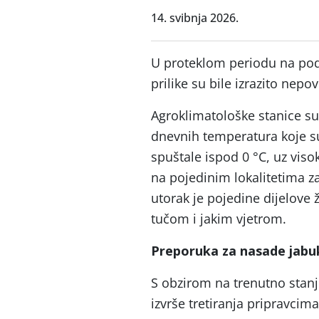
14. svibnja 2026.
U proteklom periodu na pod
prilike su bile izrazito nepov
Agroklimatološke stanice su
dnevnih temperatura koje su 
spuštale ispod 0 °C, uz visok
na pojedinim lokalitetima za
utorak je pojedine dijelove
tučom i jakim vjetrom.
Preporuka za nasade jabu
S obzirom na trenutno stanj
izvrše tretiranja pripravcima