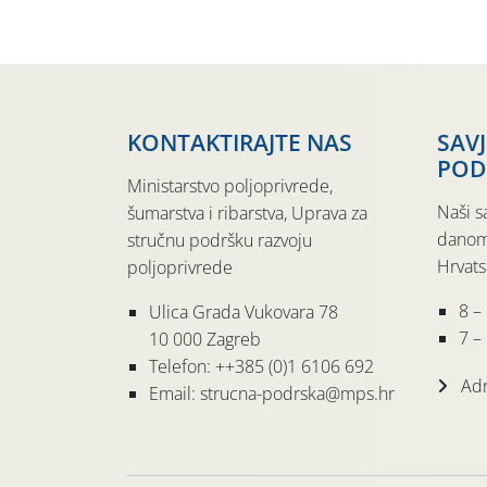
KONTAKTIRAJTE NAS
SAV
POD
Ministarstvo poljoprivrede,
Naši s
šumarstva i ribarstva, Uprava za
danom
stručnu podršku razvoju
Hrvats
poljoprivrede
8 –
Ulica Grada Vukovara 78
7 – 
10 000 Zagreb
Telefon: ++385 (0)1 6106 692
Adr
Email: strucna-podrska@mps.hr