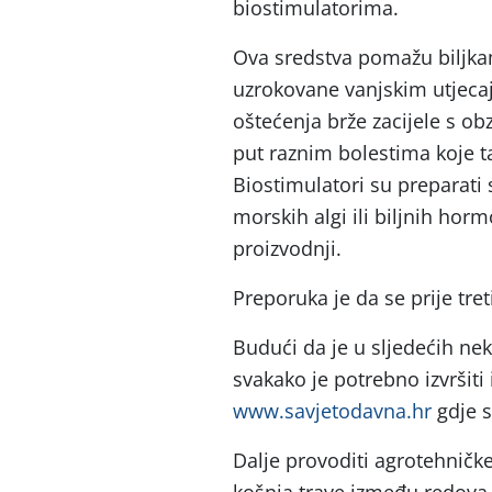
biostimulatorima.
Ova sredstva pomažu biljka
uzrokovane vanjskim utjeca
oštećenja brže zacijele s o
put raznim bolestima koje ta
Biostimulatori su preparati
morskih algi ili biljnih horm
proizvodnji.
Preporuka je da se prije tr
Budući da je u sljedećih ne
svakako je potrebno izvršiti
www.savjetodavna.hr
gdje s
Dalje provoditi agrotehničke