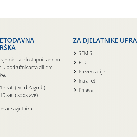
JETODAVNA
ZA DJELATNIKE UPR
RŠKA
SEMIS
avjetnici su dostupni radnim
PIO
 u podružnicama diljem
Prezentacije
ke.
Intranet
 16 sati (Grad Zagreb)
Prijava
15 sati (Ispostave)
esar savjetnika