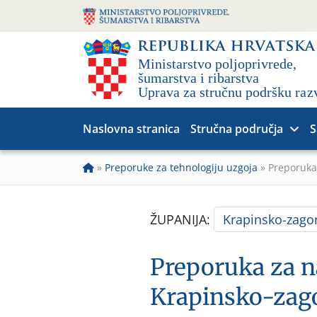
Naslovna stranica
Stručna područja
S
»
Preporuke za tehnologiju uzgoja
»
Preporuka
ŽUPANIJA:
Krapinsko-zago
Preporuka za n
Krapinsko-zago