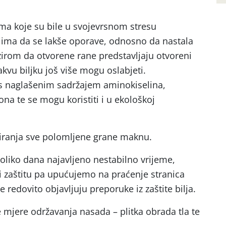
ma koje su bile u svojevrsnom stresu
jima da se lakše oporave, odnosno da nastala
bzirom da otvorene rane predstavljaju otvoreni
kvu biljku još više mogu oslabjeti.
 s naglašenim sadržajem aminokiselina,
ona te se mogu koristiti i u ekološkoj
etiranja sve polomljene grane maknu.
koliko dana najavljeno nestabilno vrijeme,
 i zaštitu pa upućujemo na praćenje stranica
e redovito objavljuju preporuke iz zaštite bilja.
 mjere održavanja nasada – plitka obrada tla te