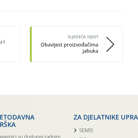
SLJEDEĆA VIJEST
 i
Obavijest proizvođačima
jabuka
JETODAVNA
ZA DJELATNIKE UPR
RŠKA
SEMIS
avjetnici su dostupni radnim