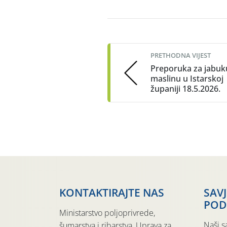
Post
navigation
PRETHODNA VIJEST
Preporuka za jabuku
maslinu u Istarskoj
županiji 18.5.2026.
KONTAKTIRAJTE NAS
SAV
POD
Ministarstvo poljoprivrede,
Naši s
šumarstva i ribarstva, Uprava za