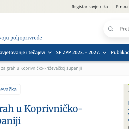
Registar savjetnika
Prepor
Pretraži
stranice
avjetovanje i tečajevi
SP ZPP 2023. – 2027.
Publikac
za grah u Koprivničko-križevačkoj županiji
ževačka
rah u Koprivničko-
aniji