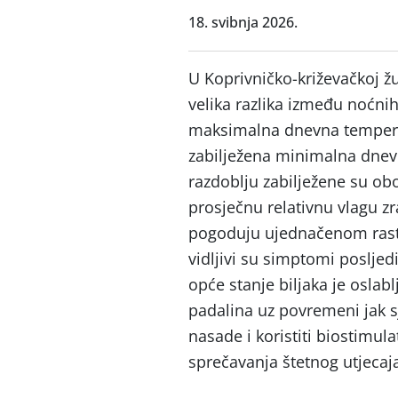
18. svibnja 2026.
U Koprivničko-križevačkoj žu
velika razlika između noćni
maksimalna dnevna temperat
zabilježena minimalna dne
razdoblju zabilježene su o
prosječnu relativnu vlagu z
pogoduju ujednačenom rastu 
vidljivi su simptomi posljedi
opće stanje biljaka je oslab
padalina uz povremeni jak sj
nasade i koristiti biostimul
sprečavanja štetnog utjecaj