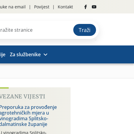
uke na email
Povijest
Kontakt
Traži
ije
Za službenike
VEZANE VIJESTI
Preporuka za provođenje
agrotehničkih mjera u
vinogradima Splitsko-
dalmatinske županije
U vinogradima Splitsko-