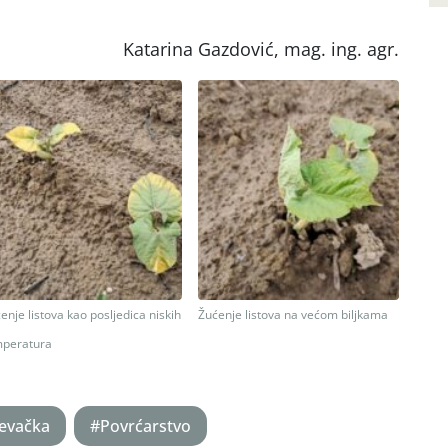
Katarina Gazdović, mag. ing. agr.
enje listova kao posljedica niskih
Žućenje listova na većom biljkama
mperatura
ževačka
#Povrćarstvo