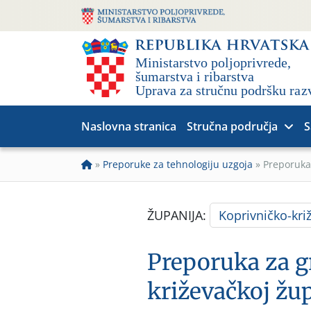
Naslovna stranica
Stručna područja
S
»
Preporuke za tehnologiju uzgoja
»
Preporuka 
ŽUPANIJA:
Koprivničko-kri
Preporuka za g
križevačkoj žup