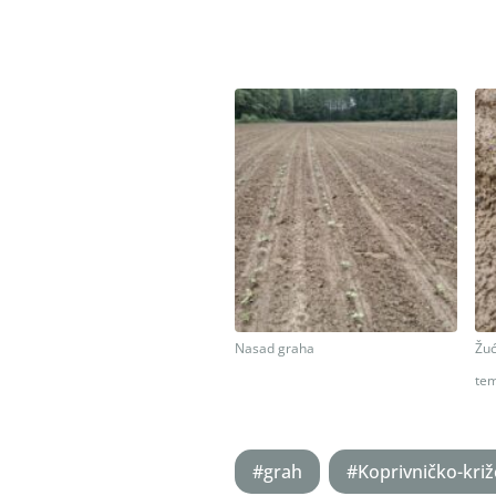
Nasad graha
Žuć
te
#grah
#Koprivničko-kri