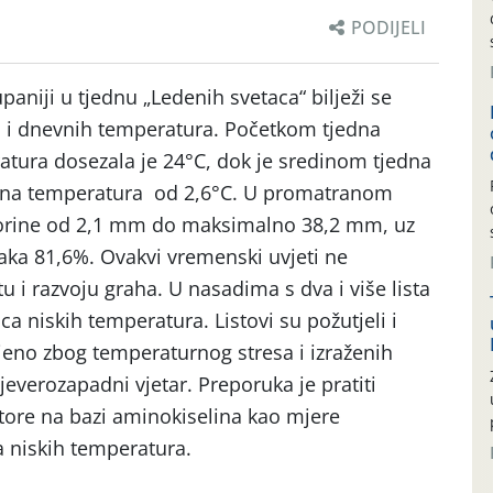
PODIJELI
paniji u tjednu „Ledenih svetaca“ bilježi se
h i dnevnih temperatura. Početkom tjedna
ura dosezala je 24°C, dok je sredinom tjedna
vna temperatura od 2,6°C. U promatranom
borine od 2,1 mm do maksimalno 38,2 mm, uz
raka 81,6%. Ovakvi vremenski uvjeti ne
i razvoju graha. U nasadima s dva i više lista
ca niskih temperatura. Listovi su požutjeli i
ljeno zbog temperaturnog stresa i izraženih
everozapadni vjetar. Preporuka je pratiti
atore na bazi aminokiselina kao mjere
a niskih temperatura.