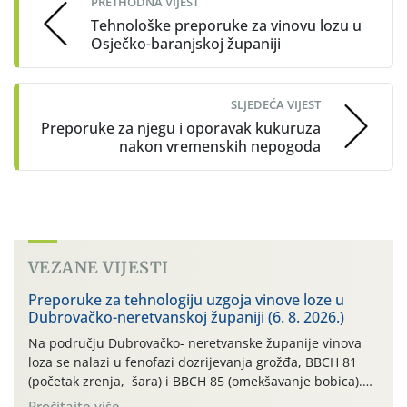
PRETHODNA VIJEST
Tehnološke preporuke za vinovu lozu u
Osječko-baranjskoj županiji
SLJEDEĆA VIJEST
Preporuke za njegu i oporavak kukuruza
nakon vremenskih nepogoda
VEZANE VIJESTI
Preporuke za tehnologiju uzgoja vinove loze u
Dubrovačko-neretvanskoj županiji (6. 8. 2026.)
Na području Dubrovačko- neretvanske županije vinova
loza se nalazi u fenofazi dozrijevanja grožđa, BBCH 81
(početak zrenja, šara) i BBCH 85 (omekšavanje bobica).
Vinova loza, ovu godinu, prolazi kroz dugotrajno sušno i
Pročitajte više