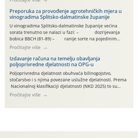
vrlo vruće razdoblje, bez oborina ili vrlo malo , što
otežava normalan razvoj i sintezu kemijskih spojeva kako
Preporuka za provođenje agrotehničkih mjera u
vinogradima Splitsko-dalmatinske županije
bi se dobila vrhunska sirovina. […]
U vinogradima Splitsko-dalmatinske županije većina
sorata trenutno se nalazi u fazi: – dozrijevanja
bobica BBCH (81-89) – ranije sorte na pojedinim
lokalitetima već su dozrele te su spremne za berbu Zbog
Pročitajte više
visokih temperatura i dugotrajnog izostanka oborina
razvoj vinove loze odvija se uredno, a zdravstveno stanje
Izdavanje računa na temelju obavljanja
poljoprivredne djelatnosti na OPG-u
većine vinograda je dobro. Srednje dnevne temperature
zraka […]
Poljoprivredna djelatnost obuhvaća bilinogojstvo,
stočarstvo i s njima povezane uslužne djelatnosti. Prema
Nacionalnoj klasifikaciji djelatnosti (NKD 2025) to su
skupne 01.1, 01.2, 01.3, 01.4, 01.5 i 01.6. Djelatnost
Pročitajte više
prerade poljoprivrednih proizvoda je svako djelovanje na
poljoprivredni proizvod čiji je rezultat proizvod koji
također može biti poljoprivredni proizvod poput npr.
maslinovog ulja, bučinog ulja, vino od […]