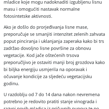
mladice koje mogu nadoknaditi izgubljenu lisnu
masu i omogućiti nastavak normalne
fotosintetske aktivnosti.
Ako je došlo do prorjeđivanja lisne mase,
preporučuje se smanjiti intenzitet zelenih zahvata
poput pinciranja i uklanjanja zaperaka kako bi trs
zadržao dovoljno lisne površine za obnovu
vegetacije. Kod jače oštećenih trsova
preporučljivo je ostaviti manji broj grozdova kako
bi biljka energiju usmjerila na oporavak i
očuvanje kondicije za sljedeću vegetacijsku
godinu.
U razdoblju od 7 do 14 dana nakon nevremena
potrebno je redovito pratiti stanje vinograda i
razvoj novih mladica iz pričuvnih pupova te po