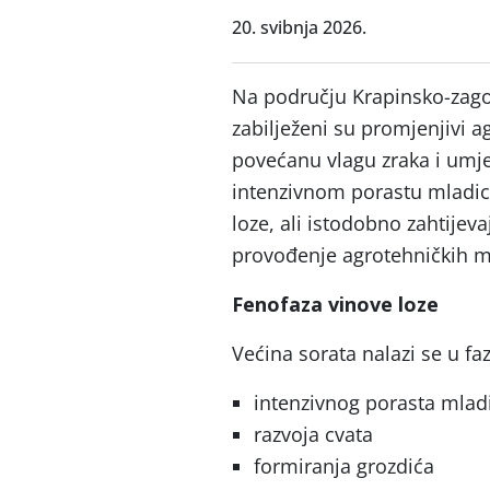
20. svibnja 2026.
Na području Krapinsko-zagor
zabilježeni su promjenjivi 
povećanu vlagu zraka i umj
intenzivnom porastu mladica
loze, ali istodobno zahtije
provođenje agrotehničkih m
Fenofaza vinove loze
Većina sorata nalazi se u faz
intenzivnog porasta mlad
razvoja cvata
formiranja grozdića