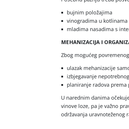
bujnim položajima
vinogradima u kotlinama i
mladima nasadima s inte
MEHANIZACIJA I ORGANIZ
Zbog mogućeg povremenog za
ulazak mehanizacije samo
izbjegavanje nepotrebno
planiranje radova prema
U narednim danima očekuje 
vinove loze, pa je važno pr
održavanja uravnoteženog ra