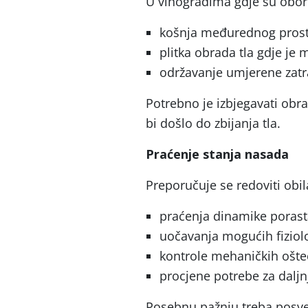
U vinogradima gdje su obor
košnja međurednog pros
plitka obrada tla gdje je
održavanje umjerene zatra
Potrebno je izbjegavati obr
bi došlo do zbijanja tla.
Praćenje stanja nasada
Preporučuje se redoviti obil
praćenja dinamike porast
uočavanja mogućih fizio
kontrole mehaničkih ošteć
procjene potrebe za dalj
Posebnu pažnju treba posvet