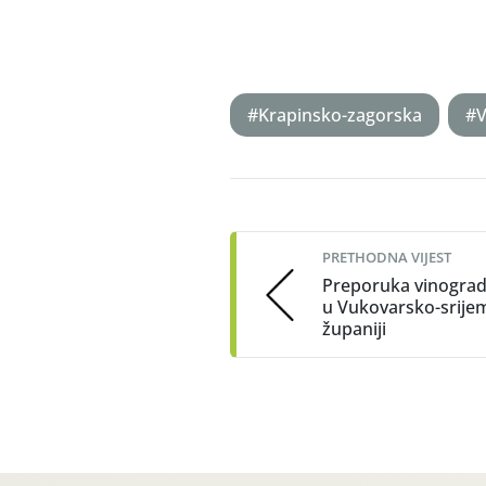
#Krapinsko-zagorska
#V
Post
navigation
PRETHODNA VIJEST
Preporuka vinogra
u Vukovarsko-srije
županiji