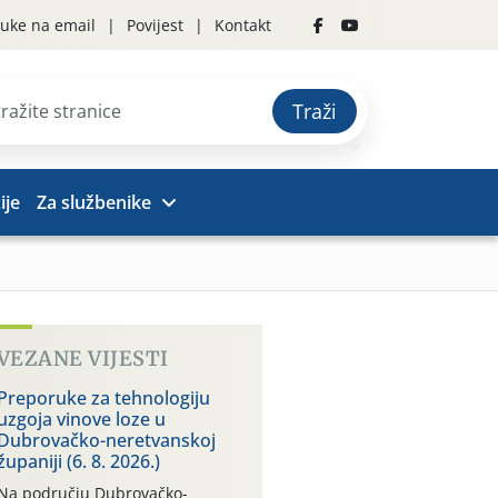
uke na email
Povijest
Kontakt
Traži
ije
Za službenike
VEZANE VIJESTI
Preporuke za tehnologiju
uzgoja vinove loze u
Dubrovačko-neretvanskoj
županiji (6. 8. 2026.)
Na području Dubrovačko-