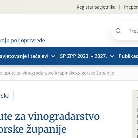
Registar savjetnika
Prepor
Pretraži
stranice
avjetovanje i tečajevi
SP ZPP 2023. – 2027.
Publikac
e upute za vinogradarstvo Krapinsko-zagorske županije
rska
te za vinogradarstvo
rske županije