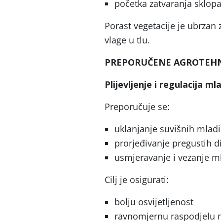
početka zatvaranja sklop
Porast vegetacije je ubrzan 
vlage u tlu.
PREPORUČENE AGROTEHN
Plijevljenje i regulacija ml
Preporučuje se:
uklanjanje suvišnih mladic
prorjeđivanje pregustih di
usmjeravanje i vezanje ml
Cilj je osigurati:
bolju osvijetljenost
ravnomjernu raspodjelu 