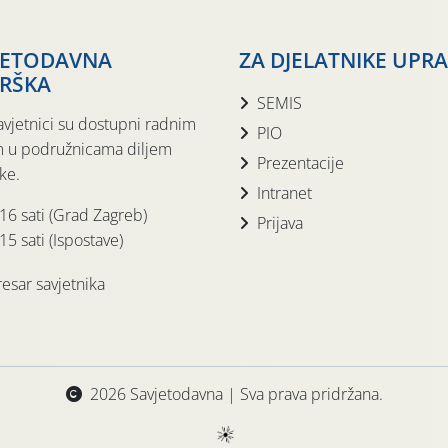
JETODAVNA
ZA DJELATNIKE UPR
RŠKA
SEMIS
avjetnici su dostupni radnim
PIO
 u podružnicama diljem
Prezentacije
ke.
Intranet
 16 sati (Grad Zagreb)
Prijava
15 sati (Ispostave)
esar savjetnika
2026 Savjetodavna | Sva prava pridržana.