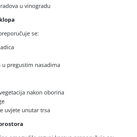
h radova u vinogradu
sklopa
preporučuje se:
adica
ka u pregustim nasadima
vegetacija nakon oborina
ge
 uvjete unutar trsa
prostora