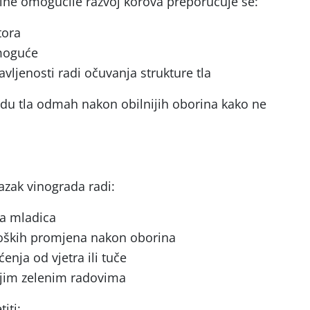
ine omogućile razvoj korova preporučuje se:
tora
 moguće
vljenosti radi očuvanja strukture tla
adu tla odmah nakon obilnijih oborina kako ne
azak vinograda radi:
a mladica
loških promjena nakon oborina
enja od vjetra ili tuče
njim zelenim radovima
iti: