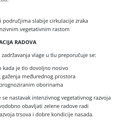
 područjima slabije cirkulacije zraka
nzivnim vegetativnim rastom
ACIJA RADOVA
državanja vlage u tlu preporučuje se:
 kada je tlo dovoljno nosivo
g gaženja međurednog prostora
 prognoziranim oborinama
se nastavak intenzivnog vegetativnog razvoja
avodobno obavljati zelene radove radi
zvoja trsova i dobre kondicije nasada.