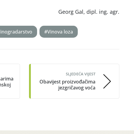
Georg Gal, dipl. ing. agr.
inogradarstvo
#Vinova loza
SLJEDEĆA VIJEST
darima
Obavijest proizvođačima
mskoj
jezgričavog voća