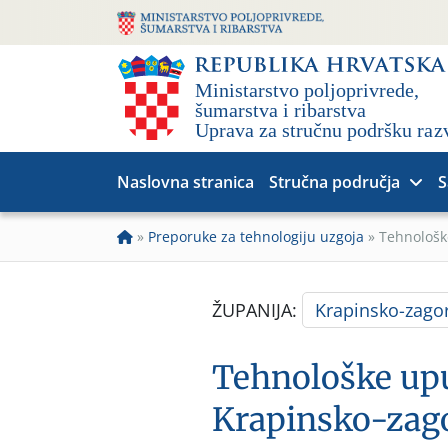
Naslovna stranica
Stručna područja
S
»
Preporuke za tehnologiju uzgoja
»
Tehnološk
ŽUPANIJA:
Krapinsko-zago
Tehnološke upu
Krapinsko-zago