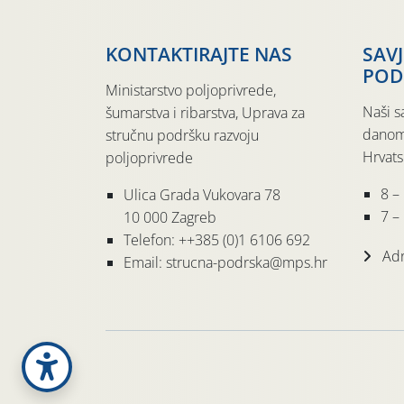
KONTAKTIRAJTE NAS
SAV
POD
Ministarstvo poljoprivrede,
Naši s
šumarstva i ribarstva, Uprava za
danom
stručnu podršku razvoju
Hrvats
poljoprivrede
8 –
Ulica Grada Vukovara 78
7 – 
10 000 Zagreb
Telefon: ++385 (0)1 6106 692
Adr
Email: strucna-podrska@mps.hr