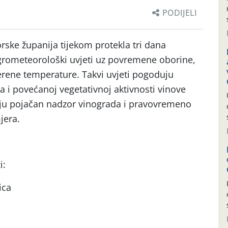
PODIJELI
ske županija tijekom protekla tri dana
agrometeorološki uvjeti uz povremene oborine,
erene temperature. Takvi uvjeti pogoduju
 i povećanoj vegetativnoj aktivnosti vinove
vaju pojačan nadzor vinograda i pravovremeno
jera.
i:
ica