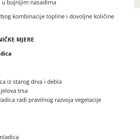
a u bujnijim nasadima
zbog kombinacije topline i dovoljne količine
IČKE MJERE
adica
a iz starog drva i debla
jelova trsa
adica radi pravilnog razvoja vegetacije
mladica