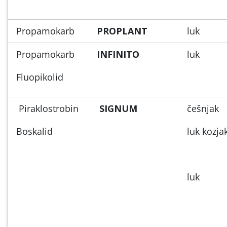
Propamokarb
PROPLANT
luk
Propamokarb
INFINITO
luk
Fluopikolid
Piraklostrobin
SIGNUM
češnjak
Boskalid
luk kozja
luk