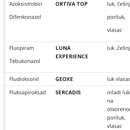
Azoksistrobin
ORTIVA TOP
luk, češn
Difenkonazol
poriluk,
vlasac
Fluopiram
LUNA
luk ,češn
EXPERIENCE
Tebukonazol
Fludioksonil
GEOXE
luk vlasa
Fluksapiroksad
SERCADIS
mladi luk
na
otvoreno
poriluk,
vlasac