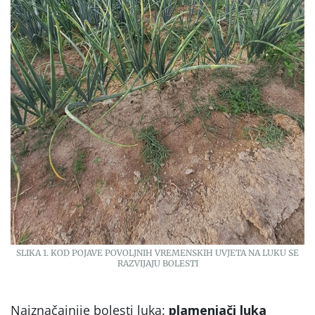
SLIKA 1. KOD POJAVE POVOLJNIH VREMENSKIH UVJETA NA LUKU SE
RAZVIJAJU BOLESTI
Najznačajnije bolesti luka:
plamenjači luka