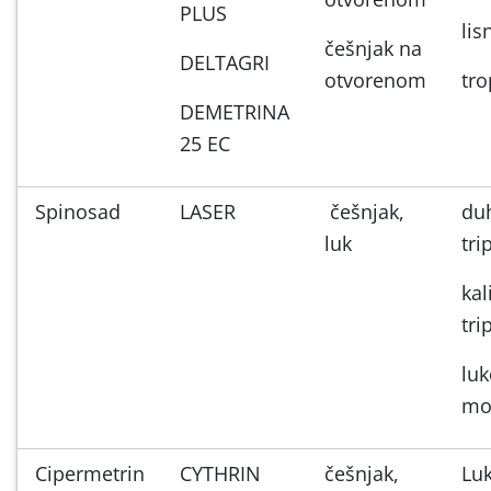
PLUS
lis
češnjak na
DELTAGRI
otvorenom
tro
DEMETRINA
25 EC
Spinosad
LASER
češnjak,
du
luk
tri
kal
tri
luk
mo
Cipermetrin
CYTHRIN
češnjak,
Lu