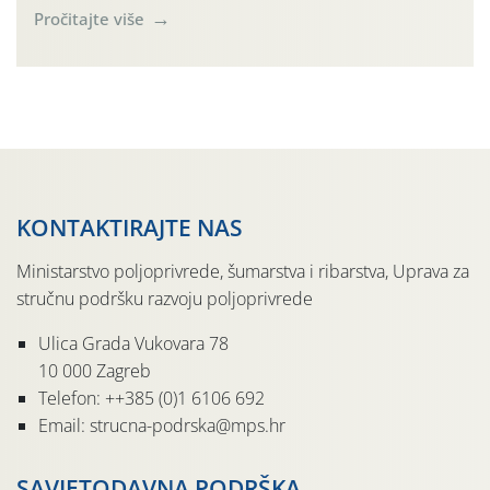
(Rhagoletis completa). Niska brojnost može se objasniti
Pročitajte više
činjenicom da je riječ o mladim nasadima s vrlo malim
urodom, što je povezano i s manjim brojem prezimjelih
jedinki. U starijim nasadima, na žutim ljepljivim Rebell
pločama s […]
KONTAKTIRAJTE NAS
Ministarstvo poljoprivrede, šumarstva i ribarstva, Uprava za
stručnu podršku razvoju poljoprivrede
Ulica Grada Vukovara 78
10 000 Zagreb
Telefon: ++385 (0)1 6106 692
Email: strucna-podrska@mps.hr
SAVJETODAVNA PODRŠKA