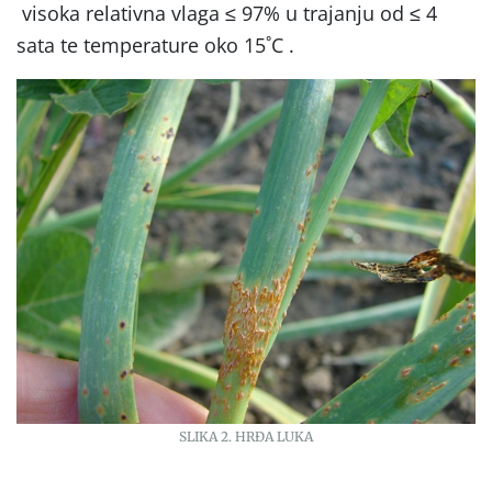
visoka relativna vlaga ≤ 97% u trajanju od ≤ 4
sata te temperature oko 15˚C .
SLIKA 2. HRĐA LUKA