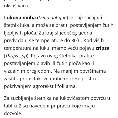
okvašivača.
L
ukova muha
(
Delia antiqua
) je najznačajniji
štetnik luka, a može se pratiti postavljanjem žutih
ljepljivih ploča. Za kraj slijedećeg tjedna
predviđaju se temperature do 30˚C. Kod viših
temperatura na luku imamo veću pojavu
tripsa
(
Thrips spp
). Pojavu ovog štetnika pratite
postavljanjem plavih ili žutih ploča kao i
vizualnim pregledom. Na manjim površinama
zaštitu protiv lukove muhe možete postići
pokrivanjem agrotekstil folijama.
Za suzbijanje štetnika na lukovičastom povrću u
tablici 2 su navedeni pripravci koje imaju
dozvole.