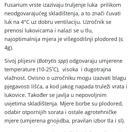
Fusarium vrste izazivaju truljenje luka prilikom
neodgovarajućeg skladištenja, a to znači čuvati
luk na 4°C uz dobru ventilaciju. Uzročnik se
prenosi lukovicama i nalazi se u tlu,
najoptimalnija mjera je višegodišnji plodored (≤
4g).
Sivoj plijesni (
Botrytis spp
) odgovaraju umjerene
temperature (10-25˚C), visoka i dugotrajna
vlažnost. Ovisno o uzročniku mogu izazvati blagu
pjegavosti lišća, a kod jakog napada truleži vrata i
lukovice. Također se javlja u nepovoljnim
uvjetima skladištenja. Mjere borbe su plodored,
odabir otpornijih sorata i ostale agrotehničke
mjere (umjerena gnojidba, pravilan izbor tla i sl).