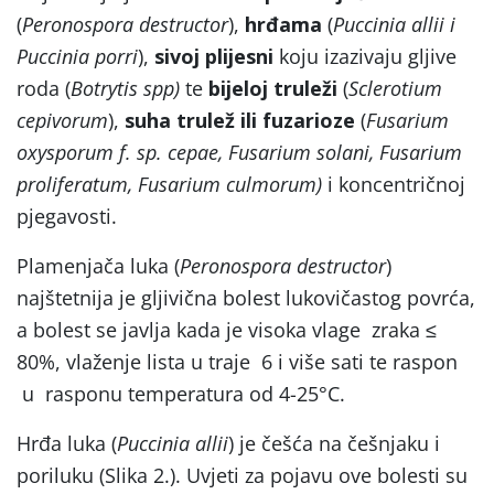
(
Peronospora destructor
),
hrđama
(
Puccinia allii i
Puccinia porri
),
sivoj plijesni
koju izazivaju gljive
roda (
Botrytis spp)
te
bijeloj truleži
(
Sclerotium
cepivorum
),
suha trulež ili fuzarioze
(
Fusarium
oxysporum f. sp. cepae, Fusarium solani, Fusarium
proliferatum, Fusarium culmorum)
i koncentričnoj
pjegavosti.
Plamenjača luka (
Peronospora destructor
)
najštetnija je gljivična bolest lukovičastog povrća,
a bolest se javlja kada je visoka vlage zraka ≤
80%, vlaženje lista u traje 6 i više sati te raspon
u rasponu temperatura od 4-25°C.
Hrđa luka (
Puccinia allii
) je češća na češnjaku i
poriluku (Slika 2.). Uvjeti za pojavu ove bolesti su