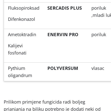
Fluksopiroksad
SERCADIS PLUS
poriluk
,mladi lu
Difenkonazol
Ametoktradin
ENERVIN PRO
poriluk
Kalijevi
fosfonati
Pythium
POLYVERSUM
vlasac
oligandrum
Prilikom primjene fungicida radi boljeg
prianjanja na biljku potrebno je dodati neki od