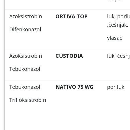
Azoksistrobin
ORTIVA TOP
luk, poril
,češnjak,
Difenkonazol
vlasac
Azoksistrobin
CUSTODIA
luk, češn
Tebukonazol
Tebukonazol
NATIVO 75 WG
poriluk
Trifloksistrobin