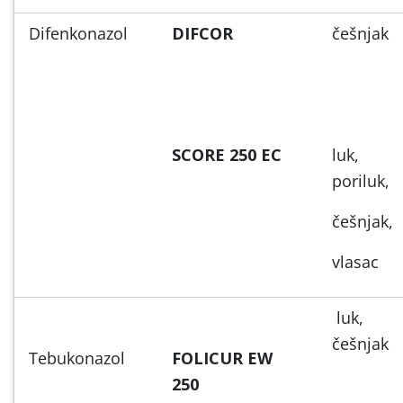
Difenkonazol
DIFCOR
češnjak
SCORE 250 EC
luk,
poriluk,
češnjak,
vlasac
luk,
češnjak
Tebukonazol
FOLICUR EW
250