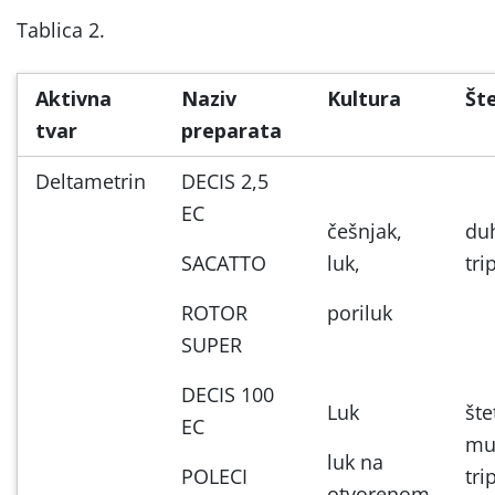
Tablica 2.
Aktivna
Naziv
Kultura
Šte
tvar
preparata
Deltametrin
DECIS 2,5
EC
češnjak,
du
SACATTO
luk,
tri
ROTOR
poriluk
SUPER
DECIS 100
Luk
šte
EC
mu
luk na
POLECI
tri
otvorenom