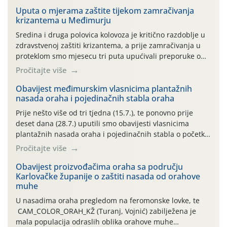
Uputa o mjerama zaštite tijekom zamračivanja
krizantema u Međimurju
Sredina i druga polovica kolovoza je kritično razdoblje u
zdravstvenoj zaštiti krizantema, a prije zamračivanja u
proteklom smo mjesecu tri puta upućivali preporuke o
preventivnim mjerama zaštite krizantema od najčešćih
Pročitajte više
uzročnika bolesti, štetnika i fito-fagnih grinja (23.7., 14.7.,
06.7.)! Na početku ovog mjeseca je zabilježeno je
Obavijest međimurskim vlasnicima plantažnih
nasada oraha i pojedinačnih stabla oraha
povijesno i ekstremno vruće meteorološko razdoblje, uz
najviše temperature […]
Prije nešto više od tri tjedna (15.7.), te ponovno prije
deset dana (28.7.) uputili smo obavijesti vlasnicima
plantažnih nasada oraha i pojedinačnih stabla o početku
leta i ovogodišnjoj potrebi usmjerenog suzbijanja
Pročitajte više
orahove muhe (Rhagoletis completa)! Već dvanaest dana
traje drugi ovogodišnji “toplinski udar”, koji naročito
Obavijest proizvođačima oraha sa području
Karlovačke županije o zaštiti nasada od orahove
izražen zadnja šest dana (31.7.-05.8.), jer najviše
muhe
temperature zraka svakodnevno […]
U nasadima oraha pregledom na feromonske lovke, te
CAM_COLOR_ORAH_KŽ (Turanj, Vojnić) zabilježena je
mala populacija odraslih oblika orahove muhe