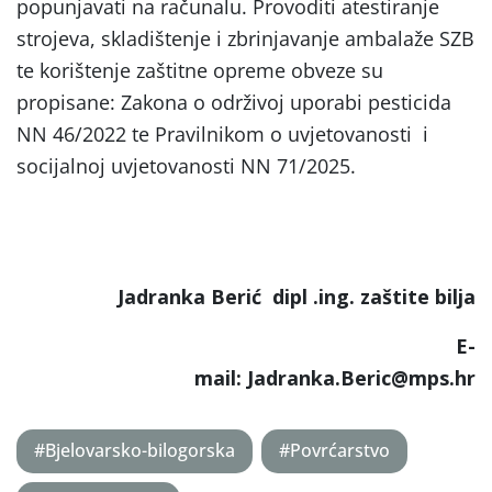
popunjavati na računalu. Provoditi atestiranje
strojeva, skladištenje i zbrinjavanje ambalaže SZB
te korištenje zaštitne opreme obveze su
propisane: Zakona o održivoj uporabi pesticida
NN 46/2022 te Pravilnikom o uvjetovanosti i
socijalnoj uvjetovanosti NN 71/2025.
Jadranka Berić dipl .ing. zaštite bilja
E-
mail: Jadranka.Beric@mps.hr
#Bjelovarsko-bilogorska
#Povrćarstvo