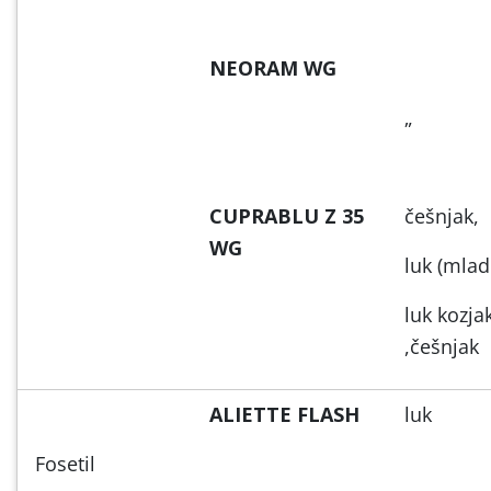
NEORAM WG
„
CUPRABLU Z 35
češnjak,
WG
luk (mlad
luk kozja
,češnjak
ALIETTE FLASH
luk
Fosetil