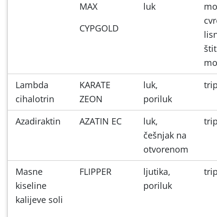
MAX
luk
mol
cvr
CYPGOLD
lis
šti
mo
Lambda
KARATE
luk,
tri
cihalotrin
ZEON
poriluk
Azadiraktin
AZATIN EC
luk,
tri
češnjak na
otvorenom
Masne
FLIPPER
ljutika,
tri
kiseline
poriluk
kalijeve soli