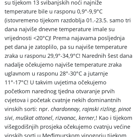
su tijekom 13 svibanjskih noći najniže
temperature bile u rasponu 0,9°-9,9°C
(istovremeno tijekom razdoblja 01.-23.5. samo tri
dana najviše dnevne temperature imale su
vrijednosti <20°C)! Prema najavama posljednja
pet dana je zatoplilo, pa su najviše temperature
zraka u rasponu 29,9°-34,9°C! Narednih šest dana
nadalje očekujemo najviše temperature zraka
uglavnom u rasponu 28°-30°C a jutarnje
11°-17°C! U takvim uvjetima očekujemo
početkom narednog tjedna otvaranje prvih
cvjetova i početak cvatnje nekih dominantnih
vinskih sorti: npr.
chardonnay
,
rajnski rizling
,
pinot
sivi
,
muškat ottonel
,
rizvanac
,
kerner
,! Kao i tijekom
višegodišnjih prosjeka očekujemo cvatnju većine
vinskih sorti u Međimurskom vinogorju tijekom