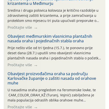
krizantema u Međimurju
Sredina i druga polovica kolovoza je kritično razdoblje u
zdravstvenoj zaštiti krizantema, a prije zamračivanja u
proteklom smo mjesecu tri puta upućivali preporuke o
preventivnim mjerama zaštite krizantema od najčešćih
Pročitajte više
uzročnika bolesti, štetnika i fito-fagnih grinja (23.7., 14.7.,
06.7.)! Na početku ovog mjeseca je zabilježeno je
Obavijest međimurskim vlasnicima plantažnih
nasada oraha i pojedinačnih stabla oraha
povijesno i ekstremno vruće meteorološko razdoblje, uz
najviše temperature […]
Prije nešto više od tri tjedna (15.7.), te ponovno prije
deset dana (28.7.) uputili smo obavijesti vlasnicima
plantažnih nasada oraha i pojedinačnih stabla o početku
leta i ovogodišnjoj potrebi usmjerenog suzbijanja
Pročitajte više
orahove muhe (Rhagoletis completa)! Već dvanaest dana
traje drugi ovogodišnji “toplinski udar”, koji naročito
Obavijest proizvođačima oraha sa području
Karlovačke županije o zaštiti nasada od orahove
izražen zadnja šest dana (31.7.-05.8.), jer najviše
muhe
temperature zraka svakodnevno […]
U nasadima oraha pregledom na feromonske lovke, te
CAM_COLOR_ORAH_KŽ (Turanj, Vojnić) zabilježena je
mala populacija odraslih oblika orahove muhe
(Rhagoletis completa). Niska brojnost može se objasniti
Pročitajte više