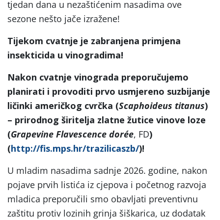
tjedan dana u nezaštićenim nasadima ove
sezone nešto jače izražene!
Tijekom cvatnje je zabranjena primjena
insekticida u vinogradima!
Nakon cvatnje vinograda preporučujemo
planirati i provoditi prvo usmjereno suzbijanje
ličinki američkog cvrčka (
Scaphoideus titanus
)
– prirodnog širitelja zlatne žutice vinove loze
(
Grapevine
Flavescence dor
ée
, FD
)
(
http://fis.mps.hr/trazilicaszb/
)!
U mladim nasadima sadnje 2026. godine, nakon
pojave prvih listića iz cjepova i početnog razvoja
mladica preporučili smo obavljati preventivnu
zaštitu protiv lozinih grinja šiškarica, uz dodatak