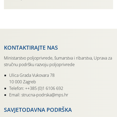
činjenicom da je riječ o mladim nasadima s vrlo malim
urodom, što je povezano i s manjim brojem prezimjelih
jedinki. U starijim nasadima, na žutim ljepljivim Rebell
pločama s […]
KONTAKTIRAJTE NAS
Ministarstvo poljoprivrede, šumarstva i ribarstva, Uprava za
stručnu podršku razvoju poljoprivrede
Ulica Grada Vukovara 78
10 000 Zagreb
Telefon: ++385 (0)1 6106 692
Email: strucna-podrska@mps.hr
SAVJETODAVNA PODRŠKA