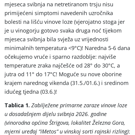
mjeseca svibnja na netretiranom trsju nisu
primijećeni simptomi navedenih uzročnika
bolesti na lišću vinove loze (vjerojatno stoga jer
je u vinogorju gotovo svaka druga noć tijekom
mjeseca svibnja bila svježa uz vrijednosti
minimalnih temperatura <9°C)! Naredna 5-6 dana
očekujemo vruće i sparno razdoblje: najviše
temperature zraka najčešće od 28° do 30°C, a
jutra od 11° do 17°C! Moguće su nove oborine
krajem narednog vikenda (31.5./01.6.) i sredinom
idućeg tjedna (03.6.)!
Tablica 1.
Zabilježene primarne zaraze vinove loze
u dosadašnjem dijelu svibnja 2026. godine
(vinorodna općina Štrigova, lokalitet Železna Gora,
mjerni uređaj
“
iMetos
“
u vinskoj sorti rajnski rizling)
: