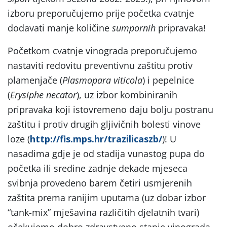
izboru preporučujemo prije početka cvatnje
dodavati manje količine
sumpornih
pripravaka!
Početkom cvatnje vinograda preporučujemo
nastaviti redovitu preventivnu zaštitu protiv
plamenjače (
Plasmopara viticola
) i pepelnice
(
Erysiphe necator
), uz izbor kombiniranih
pripravaka koji istovremeno daju bolju postranu
zaštitu i protiv drugih gljivičnih bolesti vinove
loze (
http://fis.mps.hr/trazilicaszb/
)! U
nasadima gdje je od stadija vunastog pupa do
početka ili sredine zadnje dekade mjeseca
svibnja provedeno barem četiri usmjerenih
zaštita prema ranijim uputama (uz dobar izbor
“tank-mix” mješavina različitih djelatnih tvari)
očekujemo dobro zdravstveno stanje vinograda.