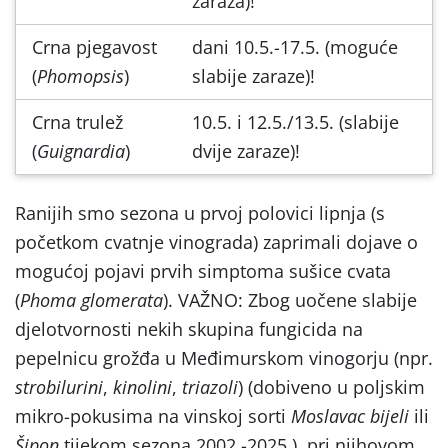
zaraza)!
Crna pjegavost
dani 10.5.-17.5. (moguće
(
Phomopsis
)
slabije zaraze)!
Crna trulež
10.5. i 12.5./13.5. (slabije
(
Guignardia
)
dvije zaraze)!
Ranijih smo sezona u prvoj polovici lipnja (s
početkom cvatnje vinograda) zaprimali dojave o
mogućoj pojavi prvih simptoma sušice cvata
(
Phoma glomerata
). VAŽNO: Zbog uočene slabije
djelotvornosti nekih skupina fungicida na
pepelnicu grožđa u Međimurskom vinogorju (npr.
strobilurini
,
kinolini
,
triazoli
) (dobiveno u poljskim
mikro-pokusima na vinskoj sorti
Moslavac bijeli
ili
Šipon
tijekom sezona 2002.-2025.), pri njihovom