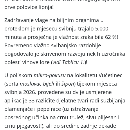
prve polovice lipnja!
Zadržavanje vlage na biljnim organima u
proteklom je mjesecu svibnju trajalo 5.000
minuta a prosječna je vlažnost zraka bila 62 %!
Povremeno vlažno svibanjsko razdoblje
pogodovalo je skrivenom razvoju nekih uzročnika
bolesti vinove loze (
vidi Tablicu 1.
)!
U poljskom
mikro-pokusu
na lokalitetu Vučetinec
(sorta
moslavac bijeli
ili
šipon
) tijekom mjeseca
svibnja 2026. provedene su dvije usmjerene
aplikacije 33 različite djelatne tvari radi suzbijanja
plamenjače i pepelnice (uz istraživanje
posrednog učinka na crnu trulež, sivu plijesan i
crnu pjegavost!), ali do sredine zadnje dekade