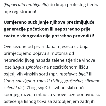
(
Eupoecillia ambiguella
) do kraja proteklog tjedna
nije registrirana!
Usmjereno suzbijanje njihove prezimljujuće
generacije početkom ili neposredno prije
cvatnje vinograda nije potrebno provoditi!
Ove sezone od prvih dana mjeseca svibnja
primjećujemo pojavu simptoma od
nepredvidljivog napada zelene stjenice vinove
loze (
Lygus spinolae
) na nezaštićenom lišću
osjetljivih vinskih sorti (npr.
moslavac bijeli
ili
šipon, sauvignon, rajnski rizling, graševina, silvanac
zeleni i dr.
)! Zbog svježih svibanjskih noći i
sporijeg razvoja mladica vinove loze ponovno su
oštećenja lisnog tkiva sa zatopljenjem zadnjih