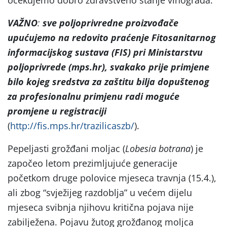
VAŽNO
:
sve poljoprivredne proizvođače
upućujemo na
redovito praćenje Fitosanitarnog
informacijskog sustava (FIS) pri Ministarstvu
poljoprivrede (mps.hr), svakako prije primjene
bilo kojeg sredstva za zaštitu bilja dopuštenog
za profesionalnu primjenu radi moguće
promjene u registraciji
(
http://fis.mps.hr/trazilicaszb/
).
Pepeljasti grožđani moljac (
Lobesia botrana
) je
započeo letom prezimljujuće generacije
početkom druge polovice mjeseca travnja (15.4.),
ali zbog “svježijeg razdoblja” u većem dijelu
mjeseca svibnja njihovu kritična pojava nije
zabilježena. Pojavu žutog grožđanog moljca