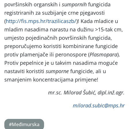
površinskih organskih i
sumpornih
fungicida
registriranih za suzbijanje crne pjegavosti
(
http://fis.mps.hr/trazilicaszb/
)! Kada mladice u
mladim nasadima narastu na dužinu >15-tak cm,
umjesto pojedinačnih površinskih fungicida,
preporučujemo koristiti kombinirane fungicide
protiv plamenjače ili peronospore (
Plasmopara
).
Protiv pepelnice je u takvim nasadima moguće
nastaviti koristiti
sumporne
fungicide, ali u
smanjenim koncentracijama primjene!
mr.sc. Milorad Šubić, dipl.inž.agr.
milorad.subic@mps.hr
#Međimurska