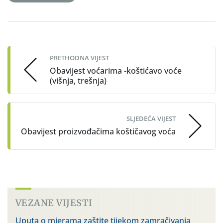
Post
navigation
PRETHODNA VIJEST
Obavijest voćarima -koštićavo voće
(višnja, trešnja)
SLJEDEĆA VIJEST
Obavijest proizvođačima koštičavog voća
VEZANE VIJESTI
Uputa o mjerama zaštite tijekom zamračivanja