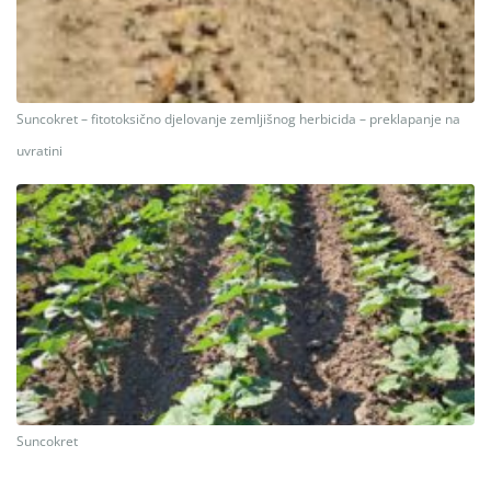
Suncokret – fitotoksično djelovanje zemljišnog herbicida – preklapanje na
uvratini
Suncokret