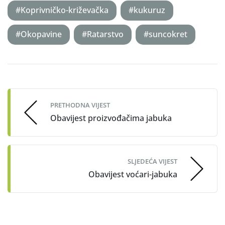
#Koprivničko-križevačka
#kukuruz
#Okopavine
#Ratarstvo
#suncokret
Post
navigation
PRETHODNA VIJEST
Obavijest proizvođačima jabuka
SLJEDEĆA VIJEST
Obavijest voćari-jabuka