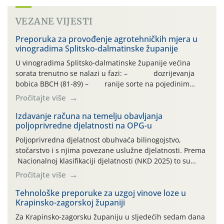
VEZANE VIJESTI
Preporuka za provođenje agrotehničkih mjera u
vinogradima Splitsko-dalmatinske županije
U vinogradima Splitsko-dalmatinske županije većina
sorata trenutno se nalazi u fazi: – dozrijevanja
bobica BBCH (81-89) – ranije sorte na pojedinim
lokalitetima već su dozrele te su spremne za berbu Zbog
Pročitajte više
visokih temperatura i dugotrajnog izostanka oborina
razvoj vinove loze odvija se uredno, a zdravstveno stanje
Izdavanje računa na temelju obavljanja
poljoprivredne djelatnosti na OPG-u
većine vinograda je dobro. Srednje dnevne temperature
zraka […]
Poljoprivredna djelatnost obuhvaća bilinogojstvo,
stočarstvo i s njima povezane uslužne djelatnosti. Prema
Nacionalnoj klasifikaciji djelatnosti (NKD 2025) to su
skupne 01.1, 01.2, 01.3, 01.4, 01.5 i 01.6. Djelatnost
Pročitajte više
prerade poljoprivrednih proizvoda je svako djelovanje na
poljoprivredni proizvod čiji je rezultat proizvod koji
Tehnološke preporuke za uzgoj vinove loze u
Krapinsko-zagorskoj županiji
također može biti poljoprivredni proizvod poput npr.
maslinovog ulja, bučinog ulja, vino od […]
Za Krapinsko-zagorsku županiju u sljedećih sedam dana