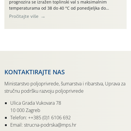
prognozira se izražen toplinski val s maksimalnim
temperaturama od 38 do 40 °C od ponedjeljka do
četvrtka, uz povećan rizik od toplinskog stresa za vinovu
Pročitajte više
lozu. U petak i subotu očekuje se osvježenje uz
mogućnost lokalnih grmljavinskih pljuskova. Za regiju
izdano je i crveno upozorenje na ekstremno visoke […]
KONTAKTIRAJTE NAS
Ministarstvo poljoprivrede, šumarstva i ribarstva, Uprava za
stručnu podršku razvoju poljoprivrede
Ulica Grada Vukovara 78
10 000 Zagreb
Telefon: ++385 (0)1 6106 692
Email: strucna-podrska@mps.hr