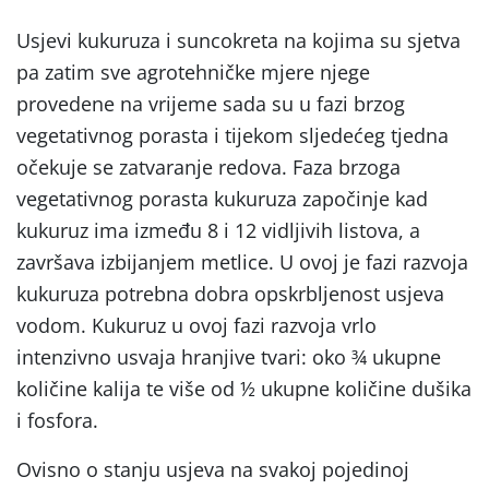
Usjevi kukuruza i suncokreta na kojima su sjetva
pa zatim sve agrotehničke mjere njege
provedene na vrijeme sada su u fazi brzog
vegetativnog porasta i tijekom sljedećeg tjedna
očekuje se zatvaranje redova. Faza brzoga
vegetativnog porasta kukuruza započinje kad
kukuruz ima između 8 i 12 vidljivih listova, a
završava izbijanjem metlice. U ovoj je fazi razvoja
kukuruza potrebna dobra opskrbljenost usjeva
vodom. Kukuruz u ovoj fazi razvoja vrlo
intenzivno usvaja hranjive tvari: oko ¾ ukupne
količine kalija te više od ½ ukupne količine dušika
i fosfora.
Ovisno o stanju usjeva na svakoj pojedinoj