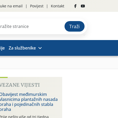
uke na email
Povijest
Kontakt
Traži
ije
Za službenike
VEZANE VIJESTI
Obavijest međimurskim
vlasnicima plantažnih nasada
oraha i pojedinačnih stabla
oraha
Prije nešto više od tri tjedna