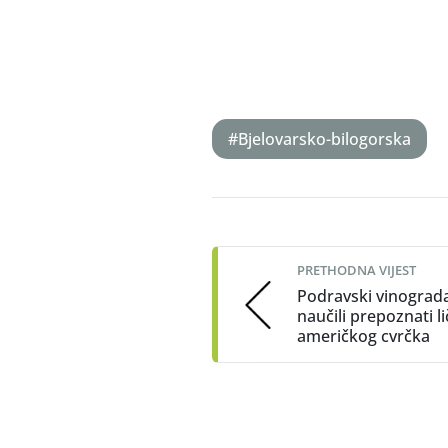
#Bjelovarsko-bilogorska
Post
navigation
PRETHODNA VIJEST
Podravski vinograda
naučili prepoznati l
američkog cvrčka