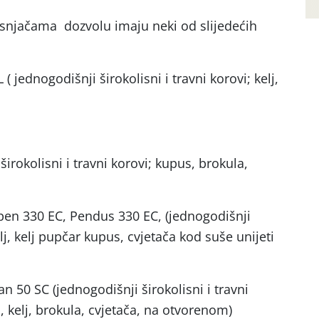
usnjačama dozvolu imaju neki od slijedećih
 jednogodišnji širokolisni i travni korovi; kelj,
rokolisni i travni korovi; kupus, brokula,
pen 330 EC, Pendus 330 EC, (jednogodišnji
elj, kelj pupčar kupus, cvjetača kod suše unijeti
n 50 SC (jednogodišnji širokolisni i travni
, kelj, brokula, cvjetača, na otvorenom)