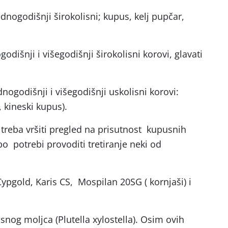
ednogodišnji širokolisni; kupus, kelj pupčar,
godišnji i višegodišnji širokolisni korovi, glavati
dnogodišnji i višegodišnji uskolisni korovi:
, kineski kupus).
reba vršiti pregled na prisutnost kupusnih
po potrebi provoditi tretiranje neki od
ypgold, Karis CS, Mospilan 20SG ( kornjaši) i
nog moljca (Plutella xylostella). Osim ovih