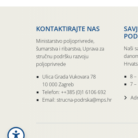
KONTAKTIRAJTE NAS
SAV
POD
Ministarstvo poljoprivrede,
Naši s
šumarstva i ribarstva, Uprava za
danom
stručnu podršku razvoju
Hrvats
poljoprivrede
8 –
Ulica Grada Vukovara 78
7 – 
10 000 Zagreb
Telefon: ++385 (0)1 6106 692
Adr
Email: strucna-podrska@mps.hr