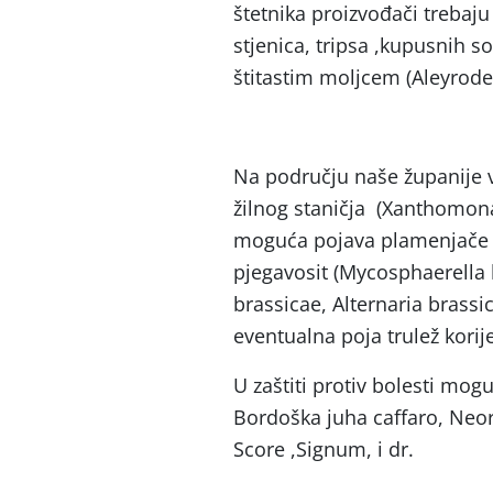
štetnika proizvođači trebaju 
stjenica, tripsa ,kupusnih 
štitastim moljcem (Aleyrodes
Na području naše županije 
žilnog staničja (Xanthomona
moguća pojava plamenjače k
pjegavosit (Mycosphaerella b
brassicae, Alternaria brassi
eventualna poja trulež korije
U zaštiti protiv bolesti mogu
Bordoška juha caffaro, Neora
Score ,Signum, i dr.