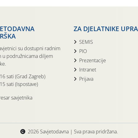
JETODAVNA
ZA DJELATNIKE UPR
RŠKA
SEMIS
avjetnici su dostupni radnim
PIO
 u podružnicama diljem
Prezentacije
ke.
Intranet
 16 sati (Grad Zagreb)
Prijava
15 sati (Ispostave)
esar savjetnika
2026 Savjetodavna | Sva prava pridržana.