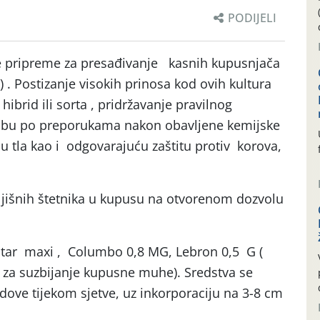
PODIJELI
e pripreme za presađivanje kasnih kupusnjača
r.) . Postizanje visokih prinosa kod ovih kultura
ibrid ili sorta , pridržavanje pravilnog
dbu po preporukama nakon obavljene kemijske
mu tla kao i odgovarajuću zaštitu protiv korova,
ljišnih štetnika u kupusu na otvorenom dozvolu
astar maxi , Columbo 0,8 MG, Lebron 0,5 G (
i za suzbijanje kupusne muhe). Sredstva se
dove tijekom sjetve, uz inkorporaciju na 3-8 cm