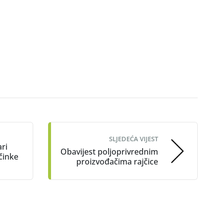
SLJEDEĆA VIJEST
ri
Obavijest poljoprivrednim
ičinke
proizvođačima rajčice