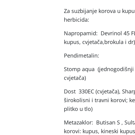
Za suzbijanje korova u kup
herbicida:
Napropamid: Devrinol 45 FL (
kupus, cvjetača,brokula i dr)
Pendimetalin:
Stomp aqua (jednogodišnji ši
cvjetača)
Dost 330EC (cvjetača), Shar
širokolisni i travni korovi; k
plitko u tlo)
Metazaklor: Butisan S , Sulta
korovi: kupus, kineski kupus