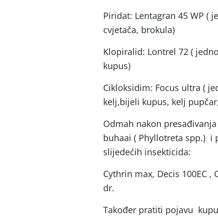
Piridat: Lentagran 45 WP ( j
cvjetača, brokula)
Klopiralid: Lontrel 72 ( jedno
kupus)
Cikloksidim: Focus ultra ( je
kelj,bijeli kupus, kelj pupčar
Odmah nakon presađivanja t
buhaai ( Phyllotreta spp.) i 
slijedećih insekticida:
Cythrin max, Decis 100EC , C
dr.
Također pratiti pojavu kupus