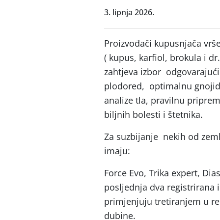
3. lipnja 2026.
Proizvođači kupusnjača vrš
( kupus, karfiol, brokula i d
zahtjeva izbor odgovarajući h
plodored, optimalnu gnoji
analize tla, pravilnu pripre
biljnih bolesti i štetnika.
Za suzbijanje nekih od zem
imaju:
Force Evo, Trika expert, Di
posljednja dva registrirana 
primjenjuju tretiranjem u re
dubine.