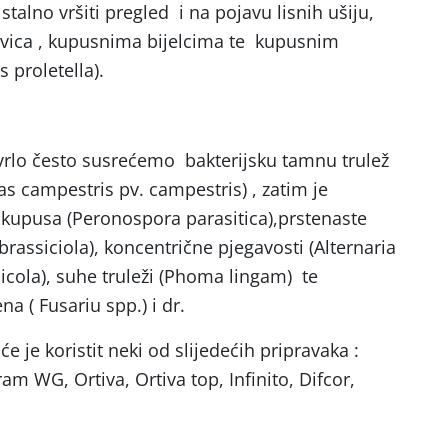
stalno vršiti pregled i na pojavu lisnih ušiju,
sovica , kupusnima bijelcima te kupusnim
 proletella).
vrlo često susrećemo bakterijsku tamnu trulež
s campestris pv. campestris) , zatim je
upusa (Peronospora parasitica),prstenaste
rassiciola), koncentrične pjegavosti (Alternaria
cicola), suhe truleži (Phoma lingam) te
na ( Fusariu spp.) i dr.
će je koristit neki od slijedećih pripravaka :
m WG, Ortiva, Ortiva top, Infinito, Difcor,