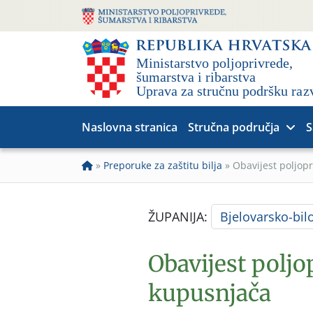
Naslovna stranica
Stručna područja
S
»
Preporuke za zaštitu bilja
»
Obavijest poljop
ŽUPANIJA:
Bjelovarsko-bil
Obavijest polj
kupusnjača