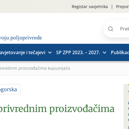
Registar savjetnika
Prepor
Pretraži
stranice
avjetovanje i tečajevi
SP ZPP 2023. – 2027.
Publikac
rivrednim proizvođačima kupusnjača
ogorska
oprivrednim proizvođačima