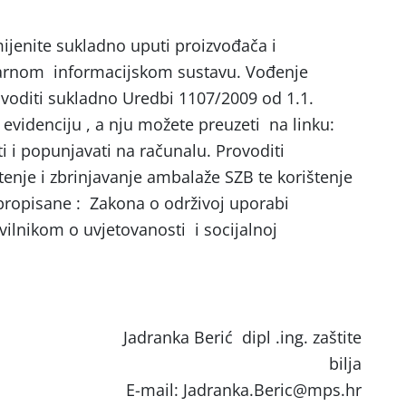
imijenite sukladno uputi proizvođača i
arnom informacijskom sustavu. Vođenje
voditi sukladno Uredbi 1107/2009 od 1.1.
evidenciju , a nju možete preuzeti na linku:
ti i popunjavati na računalu. Provoditi
štenje i zbrinjavanje ambalaže SZB te korištenje
propisane : Zakona o održivoj uporabi
vilnikom o uvjetovanosti i socijalnoj
ić dipl .ing. zaštite
bilja
E-mail: Jadranka.Beric@mps.hr