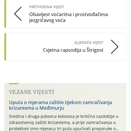
PRETHODNA VIJEST
Obavijest voćarima i proizvođačima
jezgričavog voća
SLJEDEĆA VIJEST
Cvjetna rapsodija u Štrigovi
VEZANE VIJESTI
Uputa o mjerama zaštite tijekom zamračivanja
krizantema u Međimurju
Sredina i druga polovica kolovoza je kritično razdoblje u
zdravstvenoj zaštiti krizantema, a prije zamračivanja u
proteklom smo mjesecu tri puta upućivali preporuke o