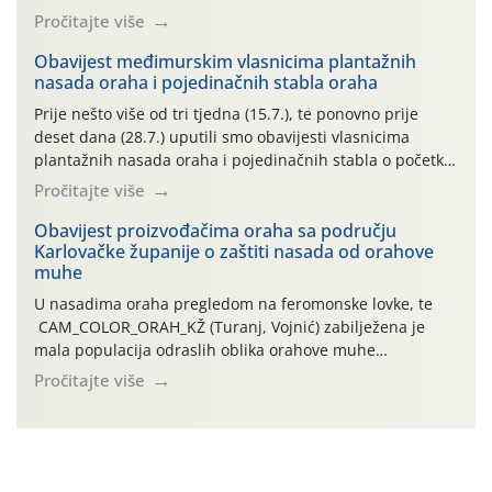
preventivnim mjerama zaštite krizantema od najčešćih
Pročitajte više
uzročnika bolesti, štetnika i fito-fagnih grinja (23.7., 14.7.,
06.7.)! Na početku ovog mjeseca je zabilježeno je
Obavijest međimurskim vlasnicima plantažnih
nasada oraha i pojedinačnih stabla oraha
povijesno i ekstremno vruće meteorološko razdoblje, uz
najviše temperature […]
Prije nešto više od tri tjedna (15.7.), te ponovno prije
deset dana (28.7.) uputili smo obavijesti vlasnicima
plantažnih nasada oraha i pojedinačnih stabla o početku
leta i ovogodišnjoj potrebi usmjerenog suzbijanja
Pročitajte više
orahove muhe (Rhagoletis completa)! Već dvanaest dana
traje drugi ovogodišnji “toplinski udar”, koji naročito
Obavijest proizvođačima oraha sa području
Karlovačke županije o zaštiti nasada od orahove
izražen zadnja šest dana (31.7.-05.8.), jer najviše
muhe
temperature zraka svakodnevno […]
U nasadima oraha pregledom na feromonske lovke, te
CAM_COLOR_ORAH_KŽ (Turanj, Vojnić) zabilježena je
mala populacija odraslih oblika orahove muhe
(Rhagoletis completa). Niska brojnost može se objasniti
Pročitajte više
činjenicom da je riječ o mladim nasadima s vrlo malim
urodom, što je povezano i s manjim brojem prezimjelih
jedinki. U starijim nasadima, na žutim ljepljivim Rebell
pločama s […]