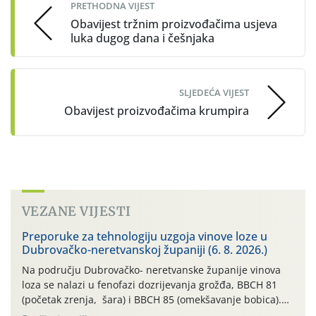
PRETHODNA VIJEST
Obavijest tržnim proizvođačima usjeva
luka dugog dana i češnjaka
SLJEDEĆA VIJEST
Obavijest proizvođačima krumpira
VEZANE VIJESTI
Preporuke za tehnologiju uzgoja vinove loze u
Dubrovačko-neretvanskoj županiji (6. 8. 2026.)
Na području Dubrovačko- neretvanske županije vinova
loza se nalazi u fenofazi dozrijevanja grožđa, BBCH 81
(početak zrenja, šara) i BBCH 85 (omekšavanje bobica).
Vinova loza, ovu godinu, prolazi kroz dugotrajno sušno i