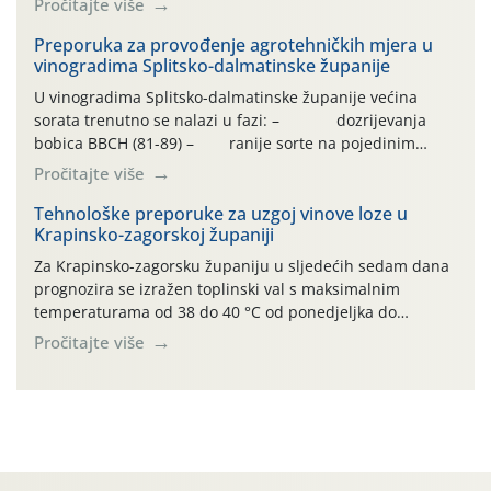
Pročitajte više
vrlo vruće razdoblje, bez oborina ili vrlo malo , što
otežava normalan razvoj i sintezu kemijskih spojeva kako
Preporuka za provođenje agrotehničkih mjera u
vinogradima Splitsko-dalmatinske županije
bi se dobila vrhunska sirovina. […]
U vinogradima Splitsko-dalmatinske županije većina
sorata trenutno se nalazi u fazi: – dozrijevanja
bobica BBCH (81-89) – ranije sorte na pojedinim
lokalitetima već su dozrele te su spremne za berbu Zbog
Pročitajte više
visokih temperatura i dugotrajnog izostanka oborina
razvoj vinove loze odvija se uredno, a zdravstveno stanje
Tehnološke preporuke za uzgoj vinove loze u
Krapinsko-zagorskoj županiji
većine vinograda je dobro. Srednje dnevne temperature
zraka […]
Za Krapinsko-zagorsku županiju u sljedećih sedam dana
prognozira se izražen toplinski val s maksimalnim
temperaturama od 38 do 40 °C od ponedjeljka do
četvrtka, uz povećan rizik od toplinskog stresa za vinovu
Pročitajte više
lozu. U petak i subotu očekuje se osvježenje uz
mogućnost lokalnih grmljavinskih pljuskova. Za regiju
izdano je i crveno upozorenje na ekstremno visoke […]