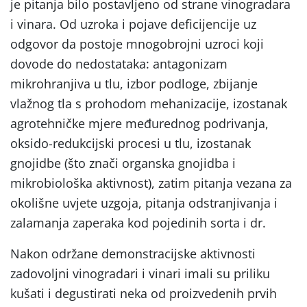
je pitanja bilo postavljeno od strane vinogradara
i vinara. Od uzroka i pojave deficijencije uz
odgovor da postoje mnogobrojni uzroci koji
dovode do nedostataka: antagonizam
mikrohranjiva u tlu, izbor podloge, zbijanje
vlažnog tla s prohodom mehanizacije, izostanak
agrotehničke mjere međurednog podrivanja,
oksido-redukcijski procesi u tlu, izostanak
gnojidbe (što znači organska gnojidba i
mikrobiološka aktivnost), zatim pitanja vezana za
okolišne uvjete uzgoja, pitanja odstranjivanja i
zalamanja zaperaka kod pojedinih sorta i dr.
Nakon održane demonstracijske aktivnosti
zadovoljni vinogradari i vinari imali su priliku
kušati i degustirati neka od proizvedenih prvih