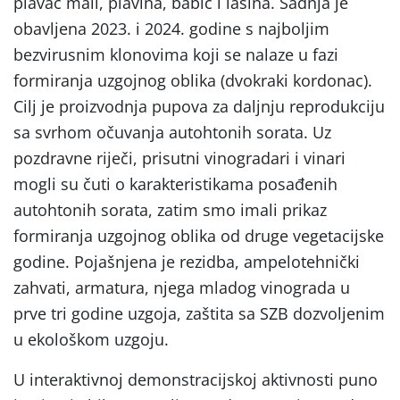
plavac mali, plavina, babić i lasina. Sadnja je
obavljena 2023. i 2024. godine s najboljim
bezvirusnim klonovima koji se nalaze u fazi
formiranja uzgojnog oblika (dvokraki kordonac).
Cilj je proizvodnja pupova za daljnju reprodukciju
sa svrhom očuvanja autohtonih sorata. Uz
pozdravne riječi, prisutni vinogradari i vinari
mogli su čuti o karakteristikama posađenih
autohtonih sorata, zatim smo imali prikaz
formiranja uzgojnog oblika od druge vegetacijske
godine. Pojašnjena je rezidba, ampelotehnički
zahvati, armatura, njega mladog vinograda u
prve tri godine uzgoja, zaštita sa SZB dozvoljenim
u ekološkom uzgoju.
U interaktivnoj demonstracijskoj aktivnosti puno