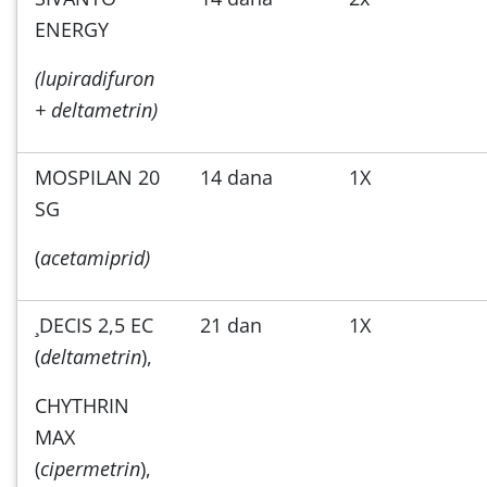
ENERGY
(lupiradifuron
+ deltametrin)
MOSPILAN 20
14 dana
1X
SG
(
acetamiprid)
¸DECIS 2,5 EC
21 dan
1X
(
deltametrin
),
CHYTHRIN
MAX
(
cipermetrin
),