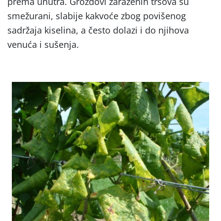
prema unutra. Grozdovi zaraženih trsova su
smežurani, slabije kakvoće zbog povišenog
sadržaja kiselina, a često dolazi i do njihova
venuća i sušenja.