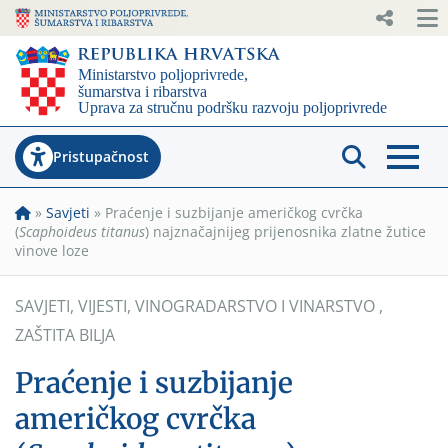
Pristupačnost
»
Savjeti
»
Praćenje i suzbijanje američkog cvrčka
(
Scaphoideus titanus
) najznačajnijeg prijenosnika zlatne žutice
vinove loze
SAVJETI
,
VIJESTI
,
VINOGRADARSTVO I VINARSTVO
,
ZAŠTITA BILJA
Praćenje i suzbijanje
američkog cvrčka