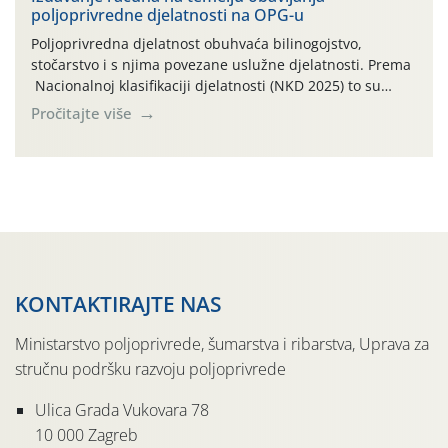
poljoprivredne djelatnosti na OPG-u
većine vinograda je dobro. Srednje dnevne temperature
zraka […]
Poljoprivredna djelatnost obuhvaća bilinogojstvo,
stočarstvo i s njima povezane uslužne djelatnosti. Prema
Nacionalnoj klasifikaciji djelatnosti (NKD 2025) to su
skupne 01.1, 01.2, 01.3, 01.4, 01.5 i 01.6. Djelatnost
Pročitajte više
prerade poljoprivrednih proizvoda je svako djelovanje na
poljoprivredni proizvod čiji je rezultat proizvod koji
također može biti poljoprivredni proizvod poput npr.
maslinovog ulja, bučinog ulja, vino od […]
KONTAKTIRAJTE NAS
Ministarstvo poljoprivrede, šumarstva i ribarstva, Uprava za
stručnu podršku razvoju poljoprivrede
Ulica Grada Vukovara 78
10 000 Zagreb