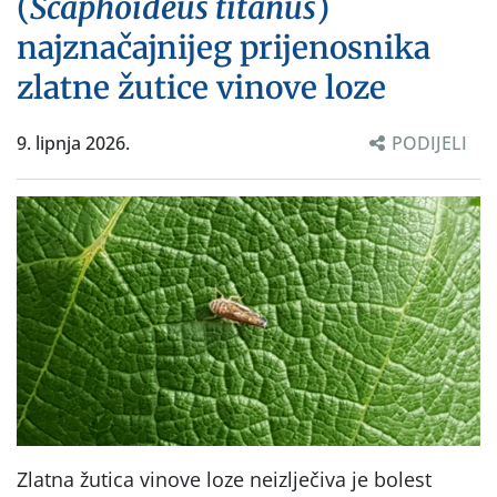
(
Scaphoideus titanus
)
najznačajnijeg prijenosnika
zlatne žutice vinove loze
9. lipnja 2026.
PODIJELI
Zlatna žutica vinove loze neizlječiva je bolest