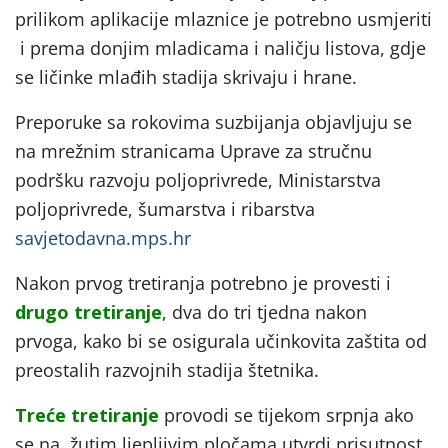
prilikom aplikacije mlaznice je potrebno usmjeriti
i prema donjim mladicama i naličju listova, gdje
se ličinke mlađih stadija skrivaju i hrane.
Preporuke sa rokovima suzbijanja objavljuju se
na mrežnim stranicama Uprave za stručnu
podršku razvoju poljoprivrede, Ministarstva
poljoprivrede, šumarstva i ribarstva
savjetodavna.mps.hr
Nakon prvog tretiranja potrebno je provesti i
drugo tretiranje
, dva do tri tjedna nakon
prvoga, kako bi se osigurala učinkovita zaštita od
preostalih razvojnih stadija štetnika.
Treće tretiranje
provodi se tijekom srpnja ako
se na žutim ljepljivim pločama utvrdi prisutnost