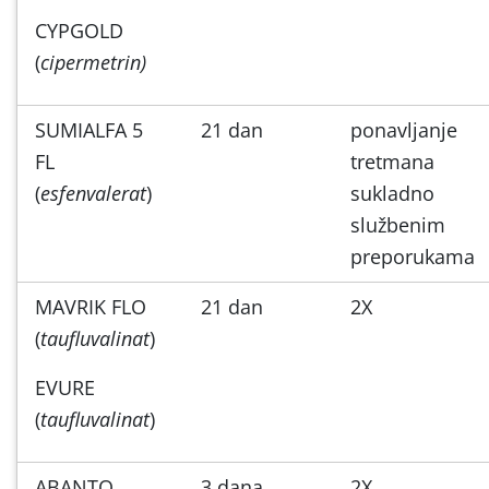
CYPGOLD
(
cipermetrin)
SUMIALFA 5
21 dan
ponavljanje
FL
tretmana
(
esfenvalerat
)
sukladno
službenim
preporukama
MAVRIK FLO
21 dan
2X
(
taufluvalinat
)
EVURE
(
taufluvalinat
)
ABANTO
3 dana
2X