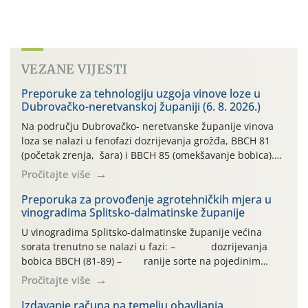
VEZANE VIJESTI
Preporuke za tehnologiju uzgoja vinove loze u
Dubrovačko-neretvanskoj županiji (6. 8. 2026.)
Na području Dubrovačko- neretvanske županije vinova
loza se nalazi u fenofazi dozrijevanja grožđa, BBCH 81
(početak zrenja, šara) i BBCH 85 (omekšavanje bobica).
Vinova loza, ovu godinu, prolazi kroz dugotrajno sušno i
Pročitajte više
vrlo vruće razdoblje, bez oborina ili vrlo malo , što
otežava normalan razvoj i sintezu kemijskih spojeva kako
Preporuka za provođenje agrotehničkih mjera u
vinogradima Splitsko-dalmatinske županije
bi se dobila vrhunska sirovina. […]
U vinogradima Splitsko-dalmatinske županije većina
sorata trenutno se nalazi u fazi: – dozrijevanja
bobica BBCH (81-89) – ranije sorte na pojedinim
lokalitetima već su dozrele te su spremne za berbu Zbog
Pročitajte više
visokih temperatura i dugotrajnog izostanka oborina
razvoj vinove loze odvija se uredno, a zdravstveno stanje
Izdavanje računa na temelju obavljanja