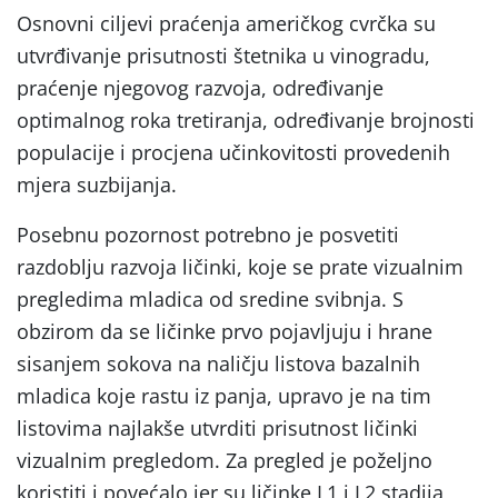
Osnovni ciljevi praćenja američkog cvrčka su
utvrđivanje prisutnosti štetnika u vinogradu,
praćenje njegovog razvoja, određivanje
optimalnog roka tretiranja, određivanje brojnosti
populacije i procjena učinkovitosti provedenih
mjera suzbijanja.
Posebnu pozornost potrebno je posvetiti
razdoblju razvoja ličinki, koje se prate vizualnim
pregledima mladica od sredine svibnja. S
obzirom da se ličinke prvo pojavljuju i hrane
sisanjem sokova na naličju listova bazalnih
mladica koje rastu iz panja, upravo je na tim
listovima najlakše utvrditi prisutnost ličinki
vizualnim pregledom. Za pregled je poželjno
koristiti i povećalo jer su ličinke L1 i L2 stadija