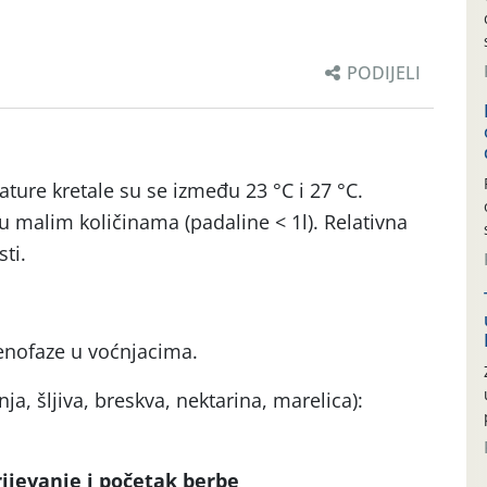
PODIJELI
ure kretale su se između 23 °C i 27 °C.
u malim količinama (padaline < 1l). Relativna
ti.
enofaze u voćnjacima.
nja, šljiva, breskva, nektarina, marelica):
ijevanje i početak berbe