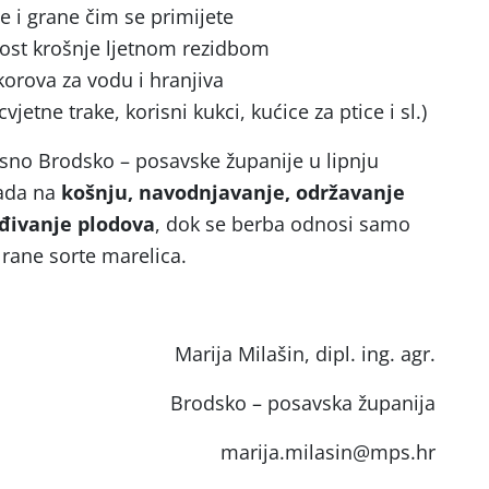
e i grane čim se primijete
ost krošnje ljetnom rezidbom
korova za vodu i hranjiva
vjetne trake, korisni kukci, kućice za ptice i sl.)
sno Brodsko – posavske županije u lipnju
pada na
košnju, navodnjavanje, održavanje
jeđivanje plodova
, dok se berba odnosi samo
o rane sorte marelica.
Marija Milašin, dipl. ing. agr.
Brodsko – posavska županija
marija.milasin@mps.hr