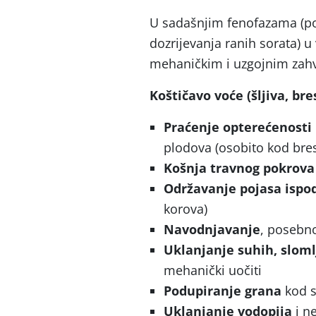
U sadašnjim fenofazama (por
dozrijevanja ranih sorata) 
mehaničkim i uzgojnim zah
Koštičavo voće (šljiva, bre
Praćenje opterećenosti
plodova (osobito kod bres
Košnja travnog pokrova
Održavanje pojasa ispo
korova)
Navodnjavanje
, posebno
Uklanjanje suhih, sloml
mehanički uočiti
Podupiranje grana
kod s
Uklanjanje vodopija
i n