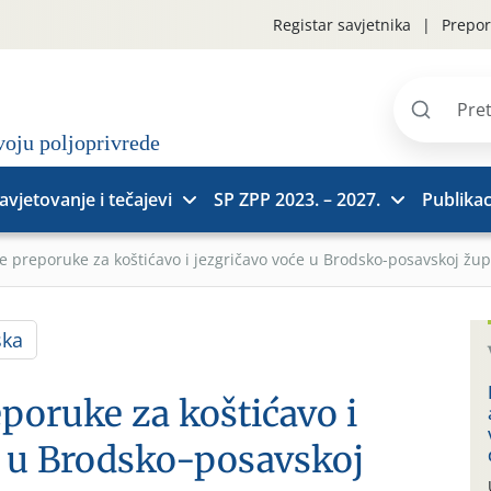
Registar savjetnika
Prepor
Pretraži
stranice
avjetovanje i tečajevi
SP ZPP 2023. – 2027.
Publikac
 preporuke za koštićavo i jezgričavo voće u Brodsko-posavskoj žup
ska
poruke za koštićavo i
e u Brodsko-posavskoj