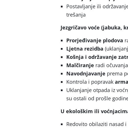
Postavljanje ili održavanj
trešanja
Jezgričavo voće (jabuka, k
Prorjeđivanje plodova
ra
Ljetna rezidba
(uklanjanj
Košnja i održavanje zat
Malčiranje
radi očuvanja
Navodnjavanje
prema po
Kontrola i popravak
arma
Uklanjanje otpada iz voćn
su ostali od prošle godine
U ekološkim ili voćnjacim
Redovito obilaziti nasad i 