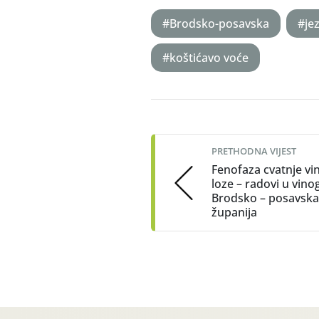
#Brodsko-posavska
#je
#koštićavo voće
Post
navigation
PRETHODNA VIJEST
Fenofaza cvatnje vi
loze – radovi u vino
Brodsko – posavska
županija