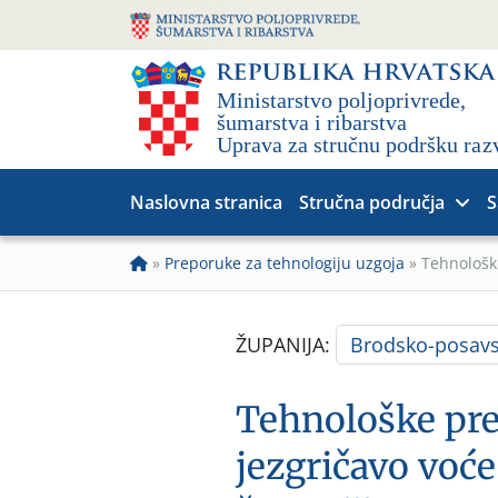
Naslovna stranica
Stručna područja
S
»
Preporuke za tehnologiju uzgoja
»
Tehnološke
ŽUPANIJA:
Brodsko-posav
Tehnološke pre
jezgričavo voć