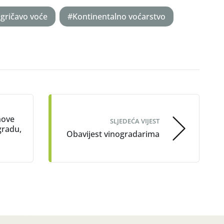
zgričavo voće
#Kontinentalno voćarstvo
nove
SLJEDEĆA VIJEST
gradu,
Obavijest vinogradarima