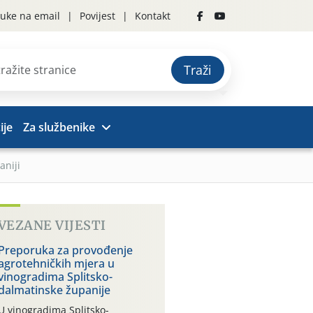
uke na email
Povijest
Kontakt
Traži
ije
Za službenike
aniji
VEZANE VIJESTI
Preporuka za provođenje
agrotehničkih mjera u
vinogradima Splitsko-
dalmatinske županije
U vinogradima Splitsko-