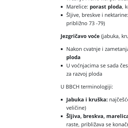
Marelice:
porast ploda
, 
Šljive, breskve i nektarine
približno 73 -79)
Jezgričavo voće
(jabuka, kr
Nakon cvatnje i zametanj
ploda
U voćnjacima se sada če
za razvoj ploda
U BBCH terminologiji:
Jabuka i kruška:
najčešć
veličine)
Šljiva, breskva, marelic
raste, približava se konačn