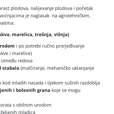
ast plodova, nalijevanje plodova i početak
u voćnjacima je naglasak na agrotehničkim,
vatima:
skva, marelica, trešnja, višnja)
 rodom
i po potrebi ručno prorjeđivanje
kve i marelice)
između redova
d stabala
(malčiranje, mehaničko uklanjanje
 kod mladih nasada i tijekom sušnih razdoblja
jenih i bolesnih grana
koje se mogu
orata s obilnim urodom
eželjenih mladica