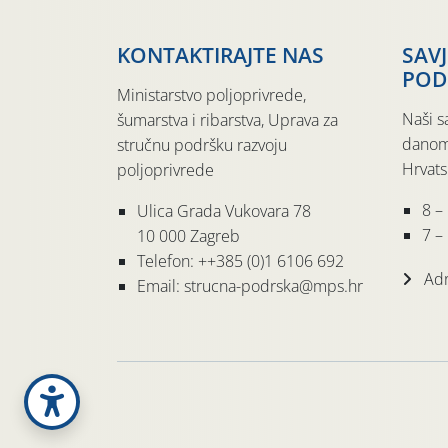
KONTAKTIRAJTE NAS
SAV
POD
Ministarstvo poljoprivrede,
Naši s
šumarstva i ribarstva, Uprava za
danom
stručnu podršku razvoju
Hrvats
poljoprivrede
8 –
Ulica Grada Vukovara 78
7 – 
10 000 Zagreb
Telefon: ++385 (0)1 6106 692
Adr
Email: strucna-podrska@mps.hr