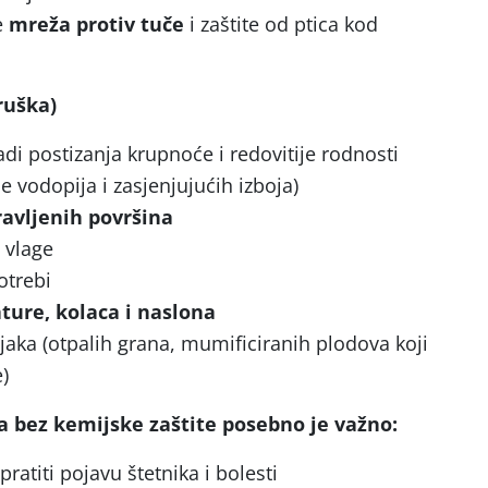
e
mreža protiv tuče
i zaštite od ptica kod
ruška)
di postizanja krupnoće i redovitije rodnosti
e vodopija i zasjenjujućih izboja)
ravljenih površina
 vlage
trebi
ture, kolaca i naslona
jaka (otpalih grana, mumificiranih plodova koji
)
a bez kemijske zaštite posebno je važno:
pratiti pojavu štetnika i bolesti