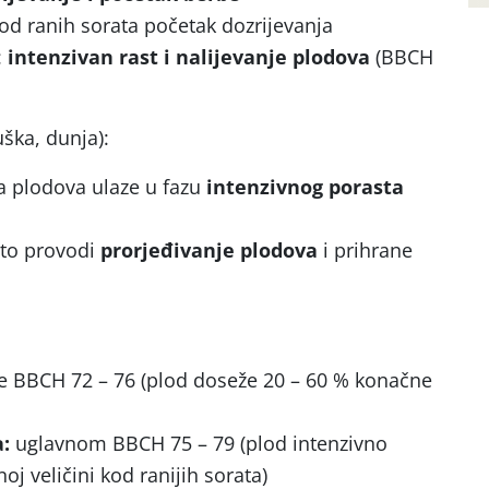
kod ranih sorata početak dozrijevanja
:
intenzivan rast i nalijevanje plodova
(BBCH
uška, dunja):
a plodova ulaze u fazu
intenzivnog porasta
sto provodi
prorjeđivanje plodova
i prihrane
e BBCH 72 – 76 (plod doseže 20 – 60 % konačne
a:
uglavnom BBCH 75 – 79 (plod intenzivno
oj veličini kod ranijih sorata)