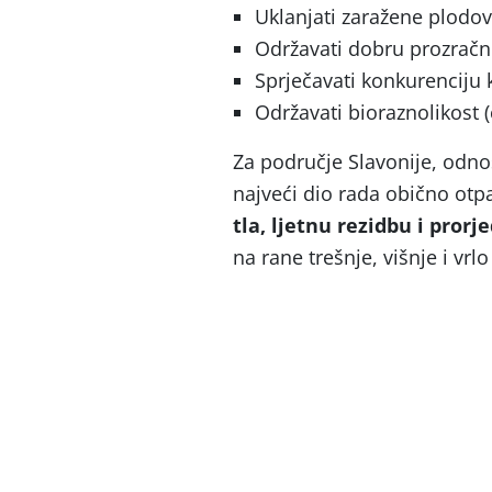
Uklanjati zaražene plodov
Održavati dobru prozračn
Sprječavati konkurenciju 
Održavati bioraznolikost (c
Za područje Slavonije, odno
najveći dio rada obično ot
tla, ljetnu rezidbu i pror
na rane trešnje, višnje i vrl