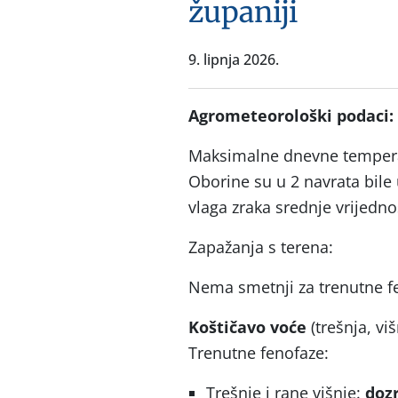
županiji
9. lipnja 2026.
Agrometeorološki podaci:
Maksimalne dnevne temperat
Oborine su u 2 navrata bile 
vlaga zraka srednje vrijednos
Zapažanja s terena:
Nema smetnji za trenutne f
Koštičavo voće
(trešnja, viš
Trenutne fenofaze:
Trešnje i rane višnje:
dozr