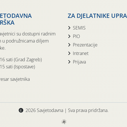
JETODAVNA
ZA DJELATNIKE UPR
RŠKA
SEMIS
avjetnici su dostupni radnim
PIO
 u podružnicama diljem
Prezentacije
ke.
Intranet
 16 sati (Grad Zagreb)
Prijava
15 sati (Ispostave)
esar savjetnika
2026 Savjetodavna | Sva prava pridržana.