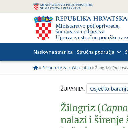
Naslovna stranica
Stručna područja
S
»
Preporuke za zaštitu bilja
»
Žilogriz (
Capnodis 
ŽUPANIJA:
Osječko-baranj
Žilogriz (
Capnod
nalazi i širenj