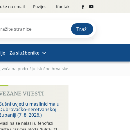
uke na email
Povijest
Kontakt
Traži
ije
Za službenike
og voća na području istočne hrvatske
VEZANE VIJESTI
Sušni uvjeti u maslinicima u
Dubrovačko-neretvanskoj
županiji (7. 8. 2026.)
Maslina se nalazi u fenofazi
rasta i razvoja ploda (BBCH 71-