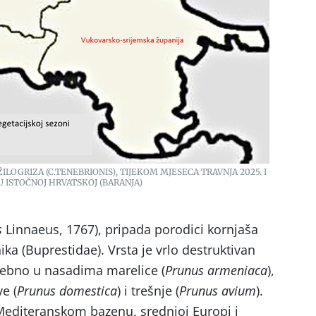
ILOGRIZA (C.TENEBRIONIS), TIJEKOM MJESECA TRAVNJA 2025. I
 U ISTOČNOJ HRVATSKOJ (BARANJA)
s
Linnaeus, 1767), pripada porodici kornjaša
ika (Buprestidae). Vrsta je vrlo destruktivan
sebno u nasadima marelice (
Prunus armeniaca
),
ve (
Prunus domestica
) i trešnje (
Prunus avium
).
 Mediteranskom bazenu, srednjoj Europi i