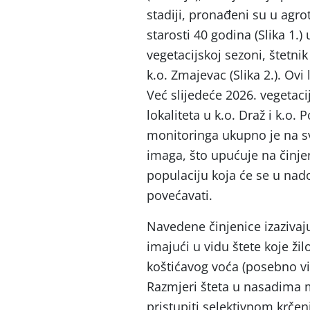
stadiji, pronađeni su u agr
starosti 40 godina (Slika 1.)
vegetacijskoj sezoni, štetnik
k.o. Zmajevac (Slika 2.). Ovi
Već slijedeće 2026. vegetaci
lokaliteta u k.o. Draž i k.o.
monitoringa ukupno je na sv
imaga, što upućuje na činjen
populaciju koja će se u nad
povećavati.
Navedene činjenice izazivaju
imajući u vidu štete koje ži
koštićavog voća (posebno viš
Razmjeri šteta u nasadima m
pristupiti selektivnom krčen