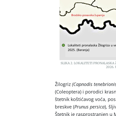
SLIKA 2. LOKALITETI PRONALASKA Ž
2026.
Žilogriz
(Capnodis tenebrioni
(Coleoptera) i porodici krasn
štetnik koštićavog voća, po
breskve (
Prunus persica
), šlji
Štetnik je rasprostranjen u