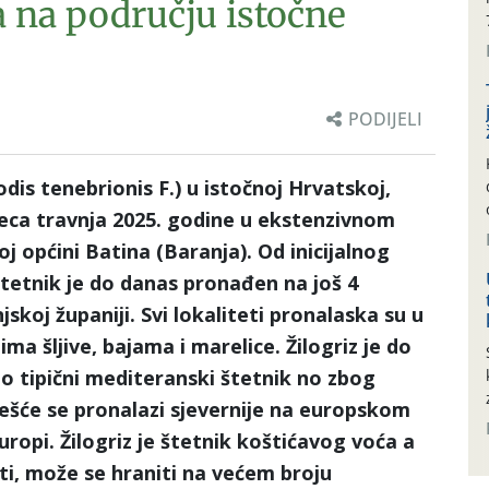
a na području istočne
PODIJELI
odis tenebrionis F.) u istočnoj Hrvatskoj,
seca travnja 2025. godine u ekstenzivnom
j općini Batina (Baranja). Od inicijalnog
štetnik je do danas pronađen na još 4
skoj županiji. Svi lokaliteti pronalaska su u
ima šljive, bajama i marelice. Žilogriz je do
kao tipični mediteranski štetnik no zbog
ešće se pronalazi sjevernije na europskom
uropi. Žilogriz je štetnik koštićavog voća a
ti, može se hraniti na većem broju