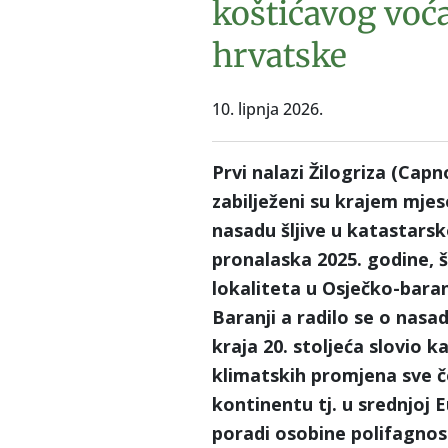
koštićavog voć
hrvatske
10. lipnja 2026.
Prvi nalazi Žilogriza (Capn
zabilježeni su krajem mje
nasadu šljive u katastarsko
pronalaska 2025. godine, 
lokaliteta u Osječko-baranj
Baranji a radilo se o nasad
kraja 20. stoljeća slovio 
klimatskih promjena sve č
kontinentu tj. u srednjoj E
poradi osobine polifagnos