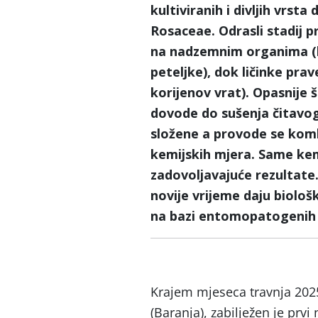
kultiviranih i divljih vrsta
Rosaceae. Odrasli stadij p
na nadzemnim organima (ko
peteljke), dok ličinke pr
korijenov vrat). Opasnije š
dovode do sušenja čitavog
složene a provode se komb
kemijskih mjera. Same kem
zadovoljavajuće rezultate.
novije vrijeme daju biološ
na bazi entomopatogenih n
Krajem mjeseca travnja 2025
(Baranja), zabilježen je prvi 