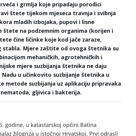
 drveća i grmlja koje pripadaju porodici
ravi štete tijekom mjeseca travnja i svibnja
ra mladih izbojaka, pupovi i lisne
ave štete na podzemnim organima (korijen i
tete čine ličinke koje kod jače zaraze,
 stabla. Mjere zaštite od ovoga štetnika su
inacijom mehaničkih, agrotehničkih i
ijske mjere suzbijanja štetnika ne daju
 Nadu u učinkovito suzbijanje štetnika u
ke metode suzbijanja uz aplikaciju pripravaka
ematoda, gljivica i bakterija.
. godine, u katastarskoj općini Batina
nalaz žilogriza u istočnoj Hrvatskoj. Prvi odrasli