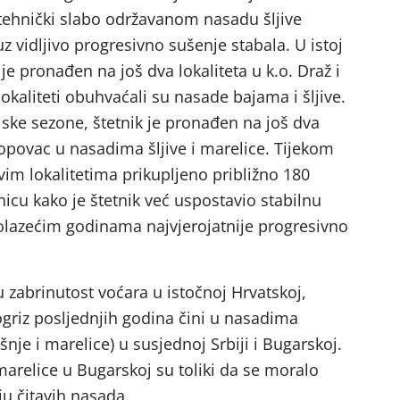
otehnički slabo održavanom nasadu šljive
 uz vidljivo progresivno sušenje stabala. U istoj
 je pronađen na još dva lokaliteta u k.o. Draž i
 lokaliteti obuhvaćali su nasade bajama i šljive.
jske sezone, štetnik je pronađen na još dva
 Popovac u nasadima šljive i marelice. Tijekom
im lokalitetima prikupljeno približno 180
icu kako je štetnik već uspostavio stabilnu
olazećim godinama najvjerojatnije progresivno
 zabrinutost voćara u istočnoj Hrvatskoj,
logriz posljednjih godina čini u nasadima
nje i marelice) u susjednoj Srbiji i Bugarskoj.
arelice u Bugarskoj su toliki da se moralo
ju čitavih nasada.