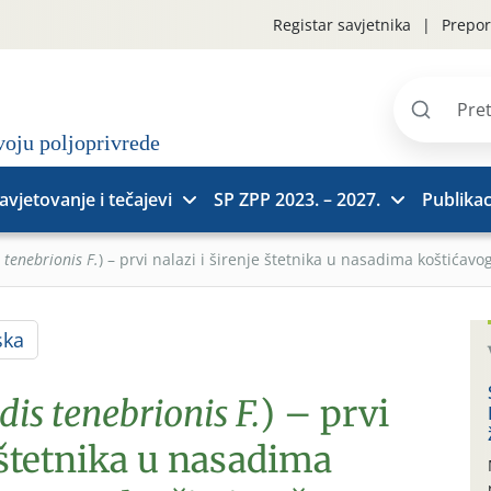
Registar savjetnika
Prepor
Pretraži
stranice
avjetovanje i tečajevi
SP ZPP 2023. – 2027.
Publikac
tenebrionis F.
) – prvi nalazi i širenje štetnika u nasadima koštićav
ska
is tenebrionis F.
) – prvi
e štetnika u nasadima