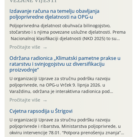
VEZANE VIJESTI
Izdavanje računa na temelju obavljanja
poljoprivredne djelatnosti na OPG-u
Poljoprivredna djelatnost obuhvaća bilinogojstvo,
stočarstvo i s njima povezane uslužne djelatnosti. Prema
Nacionalnoj klasifikaciji djelatnosti (NKD 2025) to su
skupne 01.1, 01.2, 01.3, 01.4, 01.5 i 01.6. Djelatnost
Pročitajte više
prerade poljoprivrednih proizvoda je svako djelovanje na
poljoprivredni proizvod čiji je rezultat proizvod koji
Održana radionica „Klimatski pametne prakse u
ratarstvu i svinjogojstvu uz diversifikaciju
također može biti poljoprivredni proizvod poput npr.
proizvodnje“
maslinovog ulja, bučinog ulja, vino od […]
U organizaciji Uprave za stručnu podršku razvoju
poljoprivrede, na OPG-u Vrček 9. lipnja 2026. u
Varaždinu, održana je interaktivna radionica pod
nazivom “Klimatski pametne prakse u ratarstvu i
Pročitajte više
svinjogojstvu uz diversifikaciju proizvodnje”. Radionica je
organizirana u sklopu međunarodnog projekta Climate
Cvjetna rapsodija u Štrigovi
Farm Demo (CFD) te stručnih radnih skupina „Klima i
U organizaciji Uprave za stručnu podršku razvoju
okoliš“ i „Ratarstvo“. Ovaj demonstracijski događaj, […]
poljoprivrede i ribarstva, Ministarstva poljoprivrede, u
okviru intervencije 78.01. “Potpora prenošenju znanja”