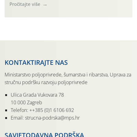
PRR 2023.- 2027., u Međimurskoj županiji, u Štrigovi,
Pročitajte više
20.5.2026. organizirana je demonstracijska aktivnost iz
područja: Osnivanje i upravljanje poljoprivrednim
gospodarstvom – Poduzetništvo žena – IZRADA BUKETA
od rezanog cvijeća. Tijekom demonstracijske aktivnosti
15-ak polaznica imalo je […]
KONTAKTIRAJTE NAS
Ministarstvo poljoprivrede, šumarstva i ribarstva, Uprava za
stručnu podršku razvoju poljoprivrede
Ulica Grada Vukovara 78
10 000 Zagreb
Telefon: ++385 (0)1 6106 692
Email: strucna-podrska@mps.hr
SAVJETODAVNA PODRŠKA