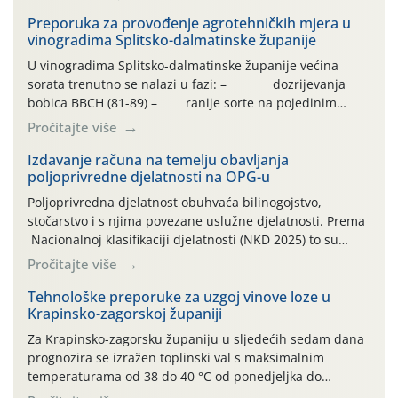
Preporuka za provođenje agrotehničkih mjera u
vinogradima Splitsko-dalmatinske županije
U vinogradima Splitsko-dalmatinske županije većina
sorata trenutno se nalazi u fazi: – dozrijevanja
bobica BBCH (81-89) – ranije sorte na pojedinim
lokalitetima već su dozrele te su spremne za berbu Zbog
Pročitajte više
visokih temperatura i dugotrajnog izostanka oborina
razvoj vinove loze odvija se uredno, a zdravstveno stanje
Izdavanje računa na temelju obavljanja
poljoprivredne djelatnosti na OPG-u
većine vinograda je dobro. Srednje dnevne temperature
zraka […]
Poljoprivredna djelatnost obuhvaća bilinogojstvo,
stočarstvo i s njima povezane uslužne djelatnosti. Prema
Nacionalnoj klasifikaciji djelatnosti (NKD 2025) to su
skupne 01.1, 01.2, 01.3, 01.4, 01.5 i 01.6. Djelatnost
Pročitajte više
prerade poljoprivrednih proizvoda je svako djelovanje na
poljoprivredni proizvod čiji je rezultat proizvod koji
Tehnološke preporuke za uzgoj vinove loze u
Krapinsko-zagorskoj županiji
također može biti poljoprivredni proizvod poput npr.
maslinovog ulja, bučinog ulja, vino od […]
Za Krapinsko-zagorsku županiju u sljedećih sedam dana
prognozira se izražen toplinski val s maksimalnim
temperaturama od 38 do 40 °C od ponedjeljka do
četvrtka, uz povećan rizik od toplinskog stresa za vinovu