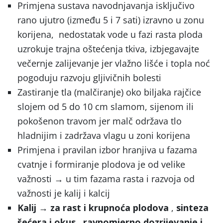
Primjena sustava navodnjavanja isključivo
rano ujutro (između 5 i 7 sati) izravno u zonu
korijena, nedostatak vode u fazi rasta ploda
uzrokuje trajna oštećenja tkiva, izbjegavajte
večernje zalijevanje jer vlažno lišće i topla noć
pogoduju razvoju gljivičnih bolesti
Zastiranje tla (malčiranje) oko biljaka rajčice
slojem od 5 do 10 cm slamom, sijenom ili
pokošenon travom jer malč održava tlo
hladnijim i zadržava vlagu u zoni korijena
Primjena i pravilan izbor hranjiva u fazama
cvatnje i formiranje plodova je od velike
važnosti → u tim fazama rasta i razvoja od
važnosti je kalij i kalcij
Kalij
→ za rast i krupnoća plodova
,
sinteza
šećera i okus , ravnomjerno dozrijevanje i