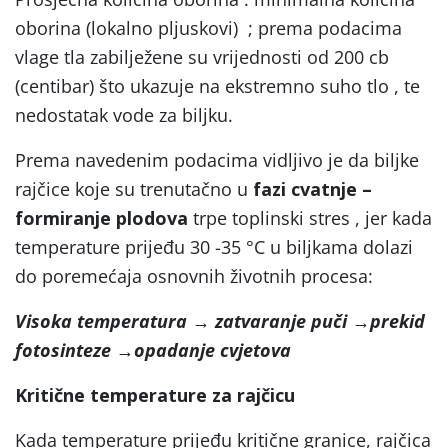
oborina (lokalno pljuskovi) ; prema podacima
vlage tla zabilježene su vrijednosti od 200 cb
(centibar) što ukazuje na ekstremno suho tlo , te
nedostatak vode za biljku.
Prema navedenim podacima vidljivo je da biljke
rajčice koje su trenutačno u
fazi cvatnje –
formiranje plodova
trpe toplinski stres , jer kada
temperature prijeđu 30 -35 °C u biljkama dolazi
do poremećaja osnovnih životnih procesa:
Visoka temperatura
→
zatvaranje puči
→
prekid
fotosinteze
→
opadanje cvjetova
Kritične temperature za rajčicu
Kada temperature prijeđu kritične granice, rajčica