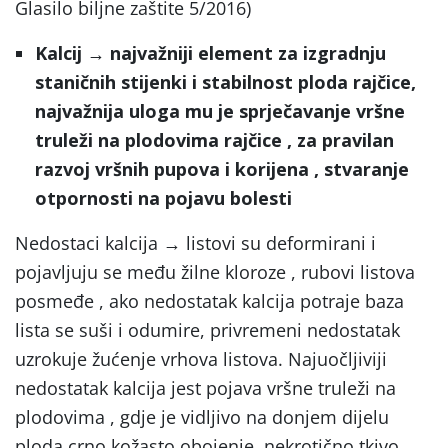
Glasilo biljne zaštite 5/2016)
Kalcij
→ najvažniji element za izgradnju
staničnih stijenki i stabilnost ploda rajčice,
najvažnija uloga mu je sprječavanje vršne
truleži na plodovima rajčice , za pravilan
razvoj vršnih pupova i korijena , stvaranje
otpornosti na pojavu bolesti
Nedostaci kalcija → listovi su deformirani i
pojavljuju se među žilne kloroze , rubovi listova
posmeđe , ako nedostatak kalcija potraje baza
lista se suši i odumire, privremeni nedostatak
uzrokuje žućenje vrhova listova. Najuočljiviji
nedostatak kalcija jest pojava vršne truleži na
plodovima , gdje je vidljivo na donjem dijelu
ploda crno kožasto obojenje, nekrotično tkivo ,