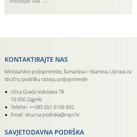
Pročitajte više
lozu. U petak i subotu očekuje se osvježenje uz
mogućnost lokalnih grmljavinskih pljuskova. Za regiju
izdano je i crveno upozorenje na ekstremno visoke […]
KONTAKTIRAJTE NAS
Ministarstvo poljoprivrede, šumarstva i ribarstva, Uprava za
stručnu podršku razvoju poljoprivrede
Ulica Grada Vukovara 78
10 000 Zagreb
Telefon: ++385 (0)1 6106 692
Email: strucna-podrska@mps.hr
SAVJETODAVNA PODRŠKA