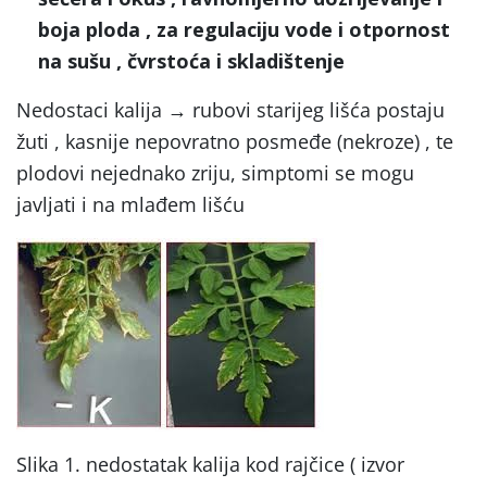
boja ploda , za regulaciju vode i otpornost
na sušu , čvrstoća i skladištenje
Nedostaci kalija → rubovi starijeg lišća postaju
žuti , kasnije nepovratno posmeđe (nekroze) , te
plodovi nejednako zriju, simptomi se mogu
javljati i na mlađem lišću
Slika 1. nedostatak kalija kod rajčice ( izvor