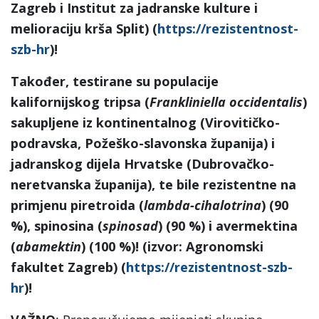
Zagreb i Institut za jadranske kulture i
melioraciju krša Split) (
https://rezistentnost-
szb-hr
)!
Također, testirane su populacije
kalifornijskog tripsa (
Frankliniella occidentalis
)
sakupljene iz kontinentalnog (Virovitičko-
podravska, Požeško-slavonska županija) i
jadranskog dijela Hrvatske (Dubrovačko-
neretvanska županija), te bile rezistentne na
primjenu piretroida (
lambda-cihalotrina
) (90
%), spinosina (
spinosad
) (90 %) i avermektina
(
abamektin
) (100 %)! (izvor: Agronomski
fakultet Zagreb) (
https://rezistentnost-szb-
hr
)!