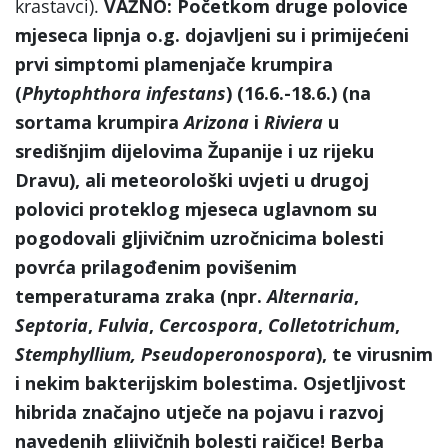
krastavci).
VAŽNO: Početkom druge polovice
mjeseca lipnja o.g. dojavljeni su i primijećeni
prvi simptomi plamenjače krumpira
(
Phytophthora infestans
) (16.6.-18.6.) (na
sortama krumpira
Arizona
i
Riviera
u
središnjim dijelovima Županije i uz rijeku
Dravu), ali meteorološki uvjeti u drugoj
polovici proteklog mjeseca uglavnom su
pogodovali gljivičnim uzročnicima bolesti
povrća prilagođenim povišenim
temperaturama zraka (npr.
Alternaria
,
Septoria
,
Fulvia
,
Cercospora
,
Colletotrichum
,
Stemphyllium, Pseudoperonospora
), te virusnim
i nekim bakterijskim bolestima. Osjetljivost
hibrida značajno utječe na pojavu i razvoj
navedenih gljivičnih bolesti rajčice! Berba