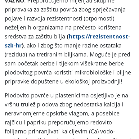
VAŽNO
: Preporučujemo mijenjati skupine
pripravaka za zaštitu povrća zbog sprječavanja
pojave i razvoja rezistentnosti (otpornosti)
neželjenih organizama na prečesto korištena
sredstva za zaštitu bilja
(
https://rezistentnost-
szb-hr
)
, ako i zbog što manje razine ostataka
(rezidua) na tretiranim biljkama. Moguće je pred
sam početak berbe i tijekom višekratne berbe
plodovitog povrća koristiti mikrobiološke i biljne
pripravke dopuštene u ekološkoj proizvodnji!
Plodovito povrće u plastenicima osjetljivo je na
vršnu trulež plodova zbog nedostatka kalcija i
neravnomjerne opskrbe vlagom, a posebice
rajčicu i papriku preporučujemo redovito
folijarno prihranjivati kalcijevim (Ca) vodo-