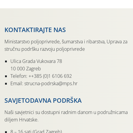
KONTAKTIRAJTE NAS
Ministarstvo poljoprivrede, šumarstva i ribarstva, Uprava za
stručnu podršku razvoju poljoprivrede
Ulica Grada Vukovara 78
10 000 Zagreb
Telefon: ++385 (0)1 6106 692
Email: strucna-podrska@mps.hr
SAVJETODAVNA PODRŠKA
Naši savjetnici su dostupni radnim danom u podružnicama
diljem Hrvatske.
8 – 16 sati (Grad Zagreb)