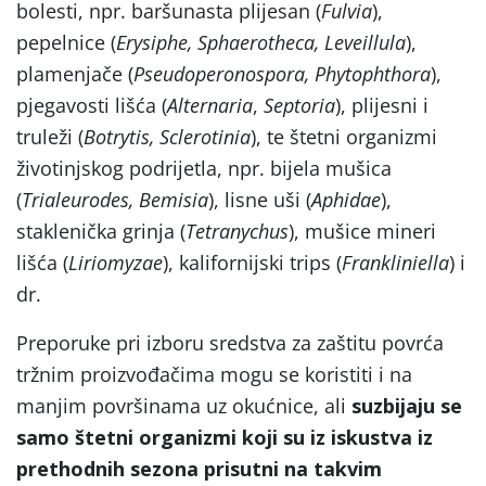
bolesti, npr. baršunasta plijesan (
Fulvia
),
pepelnice (
Erysiphe, Sphaerotheca, Leveillula
),
plamenjače (
Pseudoperonospora, Phytophthora
),
pjegavosti lišća (
Alternaria
,
Septoria
), plijesni i
truleži (
Botrytis, Sclerotinia
), te štetni organizmi
životinjskog podrijetla, npr. bijela mušica
(
Trialeurodes, Bemisia
), lisne uši (
Aphidae
),
staklenička grinja (
Tetranychus
), mušice mineri
lišća (
Liriomyzae
), kalifornijski trips (
Frankliniella
) i
dr.
Preporuke pri izboru sredstva za zaštitu povrća
tržnim proizvođačima mogu se koristiti i na
manjim površinama uz okućnice, ali
suzbijaju se
samo štetni organizmi koji su iz iskustva iz
prethodnih sezona prisutni na takvim