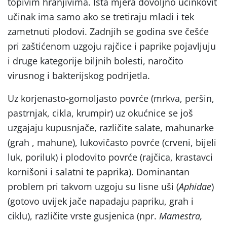
topivim hranjivima. Ista mjera dovoljno učinkovit
učinak ima samo ako se tretiraju mladi i tek
zametnuti plodovi. Zadnjih se godina sve češće
pri zaštićenom uzgoju rajčice i paprike pojavljuju
i druge kategorije biljnih bolesti, naročito
virusnog i bakterijskog podrijetla.
Uz korjenasto-gomoljasto povrće (mrkva, peršin,
pastrnjak, cikla, krumpir) uz okućnice se još
uzgajaju kupusnjače, različite salate, mahunarke
(grah , mahune), lukovičasto povrće (crveni, bijeli
luk, poriluk) i plodovito povrće (rajčica, krastavci
kornišoni i salatni te paprika). Dominantan
problem pri takvom uzgoju su lisne uši (
Aphidae
)
(gotovo uvijek jače napadaju papriku, grah i
ciklu), različite vrste gusjenica (npr.
Mamestra,