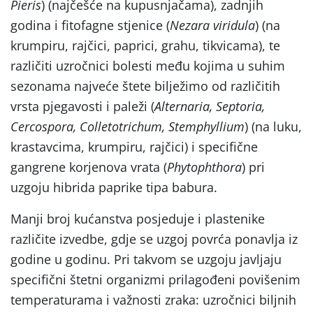
Pieris
) (najčešće na kupusnjačama), zadnjih
godina i fitofagne stjenice (
Nezara viridula
) (na
krumpiru, rajčici, paprici, grahu, tikvicama), te
različiti uzročnici bolesti među kojima u suhim
sezonama najveće štete bilježimo od različitih
vrsta pjegavosti i paleži (
Alternaria, Septoria,
Cercospora, Colletotrichum, Stemphyllium
) (na luku,
krastavcima, krumpiru, rajčici) i specifične
gangrene korjenova vrata (
Phytophthora
) pri
uzgoju hibrida paprike tipa babura.
Manji broj kućanstva posjeduje i plastenike
različite izvedbe, gdje se uzgoj povrća ponavlja iz
godine u godinu. Pri takvom se uzgoju javljaju
specifični štetni organizmi prilagođeni povišenim
temperaturama i važnosti zraka: uzročnici biljnih