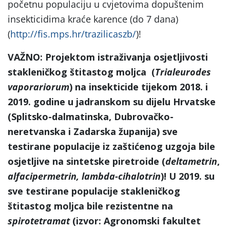
početnu populaciju u cvjetovima dopuštenim
insekticidima kraće karence (do 7 dana)
(
http://fis.mps.hr/trazilicaszb/
)!
VAŽNO: Projektom istraživanja osjetljivosti
stakleničkog štitastog moljca (
Trialeurodes
vaporariorum
) na insekticide tijekom 2018. i
2019. godine u jadranskom su dijelu Hrvatske
(Splitsko-dalmatinska, Dubrovačko-
neretvanska i Zadarska županija) sve
testirane populacije iz zaštićenog uzgoja bile
osjetljive na sintetske piretroide (
deltametrin
,
alfacipermetrin, lambda-cihalotrin
)! U 2019. su
sve testirane populacije stakleničkog
štitastog moljca bile rezistentne na
spirotetramat
(izvor: Agronomski fakultet