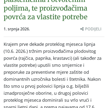
poljima, te proizvođačima
povrća za vlastite potrebe
1. srpnja 2026.
PODIJELI
Krajem prve dekade proteklog mjeseca lipnja
(10.6. 2026.) tržnim proizvođačima plodovitog
povrća (rajčica, paprika, krastavci) (ali također za
vlastite potrebe) uputili smo smjernice i
preporuke za preventivne mjere zaštite od
dominantnih uzročnika bolesti i štetnika. Nakon
što smo u prvoj polovici lipnja o.g. bilježili
iznadprosječne oborine, u drugoj polovici
proteklog mjeseca dominirali su vrlo vrući i
sparni ljetni dani, a prema najavama od 17.6.