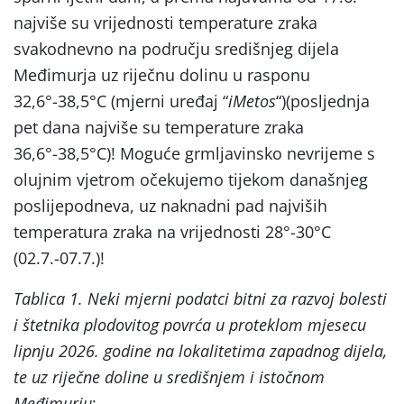
najviše su vrijednosti temperature zraka
svakodnevno na području središnjeg dijela
Međimurja uz riječnu dolinu u rasponu
32,6°-38,5°C (mjerni uređaj “
iMetos
“)(posljednja
pet dana najviše su temperature zraka
36,6°-38,5°C)! Moguće grmljavinsko nevrijeme s
olujnim vjetrom očekujemo tijekom današnjeg
poslijepodneva, uz naknadni pad najviših
temperatura zraka na vrijednosti 28°-30°C
(02.7.-07.7.)!
Tablica 1. Neki mjerni podatci bitni za razvoj bolesti
i štetnika plodovitog povrća u proteklom mjesecu
lipnju 2026. godine na lokalitetima zapadnog dijela,
te uz riječne doline u središnjem i istočnom
Međimurju
: