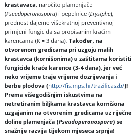
krastavaca
, naročito plamenjače
(
Pseudoperonospora
) i pepelnice (
Erysiphe
),
prednost dajemo višekratnoj preventivnoj
primjeni fungicida sa propisanim kraćim
karencama (K = 3 dana).
Također, na
otvorenom gredicama pri uzgoju malih
krastavca (kornišonima) u zaštitama koristiti
fungicide kraće karence (3-4 dana), jer već
neko vrijeme traje vrijeme dozrijevanja i
berbe plodova (
http://fis.mps.hr/trazilicaszb/
)!
Prema višegodišnjim iskustvima na
netretiranim biljkama krastavca kornišona
uzgajanim na otvorenim gredicama uz riječne
doline plamenjača (
Pseudoperonospora
) se
snažnije razvija tijekom mjeseca srpnja!