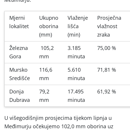
Mjerni
Ukupno
Vlaženje
Prosječna
lokalitet
oborina
lišća
vlažnost
(mm)
(min)
zraka
Železna
105,2
3.185
75,00 %
Gora
mm
minuta
Mursko
116,6
5.610
71,81 %
Središće
mm
minuta
Donja
79,2
17.495
61,92 %
Dubrava
mm
minuta
U višegodišnjim prosjecima tijekom lipnja u
Međimurju očekujemo 102,0 mm oborina uz