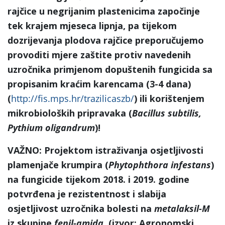
rajčice u negrijanim plastenicima započinje
tek krajem mjeseca lipnja, pa tijekom
dozrijevanja plodova rajčice preporučujemo
provoditi mjere zaštite protiv navedenih
uzročnika primjenom dopuštenih fungicida sa
propisanim kraćim karencama (3-4 dana)
(
http://fis.mps.hr/trazilicaszb/
) ili korištenjem
mikrobioloških pripravaka (
Bacillus subtilis,
Pythium oligandrum
)!
VAŽNO: Projektom istraživanja osjetljivosti
plamenjače krumpira (
Phytophthora infestans
)
na fungicide tijekom 2018. i 2019. godine
potvrđena je rezistentnost i slabija
osjetljivost uzročnika bolesti na
metalaksil-M
iz skupine
fenil-amida
. (izvor: Agronomski