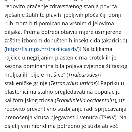
redovito praćenje zdravstvenog stanja povrća i
vješanje žutih te plavih ljepljivih ploča čiji donji
rub mora biti pomican na vršnim dijelovima
biljaka. Prema potrebi obaviti mjere usmjerene
zaštite izborom dopuštenih insekticida (akaricida)
(
http://fis.mps.hr/trazilicaszb/
)! Na biljkama
rajčice u negrijanim plastenicima proteklih je
sezona dominantna bila pojava cvjetnog štitastog
moljca ili “bijele mušice” (
Trialeurodes
) i
stakleničke grinje (
Tetranychus urticae
)! Papriku u
plastenicima stalno pregledavati na populaciju
kalifornijskog tripsa (
Frankliniella occidentalis
), uz
redovito preventivno suzbijanje radi sprječavanja
prenošenja virusa pjegavosti i venuća (TSWV)! Na
osjetljivim hibridima potrebno je suzbijati već