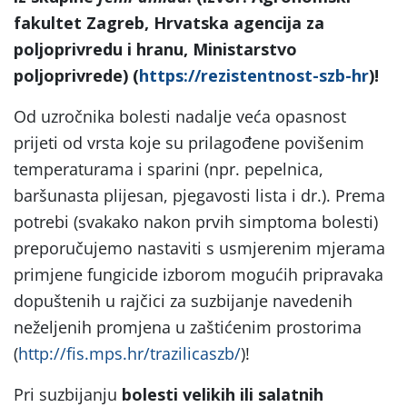
fakultet Zagreb, Hrvatska agencija za
poljoprivredu i hranu, Ministarstvo
poljoprivrede) (
https://rezistentnost-szb-hr
)!
Od uzročnika bolesti nadalje veća opasnost
prijeti od vrsta koje su prilagođene povišenim
temperaturama i sparini (npr. pepelnica,
baršunasta plijesan, pjegavosti lista i dr.). Prema
potrebi (svakako nakon prvih simptoma bolesti)
preporučujemo nastaviti s usmjerenim mjerama
primjene fungicide izborom mogućih pripravaka
dopuštenih u rajčici za suzbijanje navedenih
neželjenih promjena u zaštićenim prostorima
(
http://fis.mps.hr/trazilicaszb/
)!
Pri suzbijanju
bolesti velikih ili salatnih