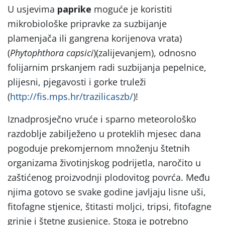
U usjevima
paprike
moguće je koristiti
mikrobiološke pripravke za suzbijanje
plamenjača ili gangrena korijenova vrata)
(
Phytophthora capsici
)(zalijevanjem), odnosno
folijarnim prskanjem radi suzbijanja pepelnice,
plijesni, pjegavosti i gorke truleži
(
http://fis.mps.hr/trazilicaszb/
)!
Iznadprosječno vruće i sparno meteorološko
razdoblje zabilježeno u proteklih mjesec dana
pogoduje prekomjernom množenju štetnih
organizama životinjskog podrijetla, naročito u
zaštićenog proizvodnji plodovitog povrća. Među
njima gotovo se svake godine javljaju lisne uši,
fitofagne stjenice, štitasti moljci, tripsi, fitofagne
grinje i štetne gusjenice. Stoga je potrebno