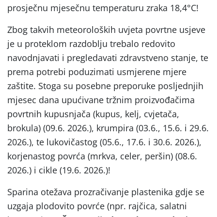
prosječnu mjesečnu temperaturu zraka 18,4°C!
Zbog takvih meteoroloških uvjeta povrtne usjeve
je u proteklom razdoblju trebalo redovito
navodnjavati i pregledavati zdravstveno stanje, te
prema potrebi poduzimati usmjerene mjere
zaštite. Stoga su posebne preporuke posljednjih
mjesec dana upućivane tržnim proizvođačima
povrtnih kupusnjača (kupus, kelj, cvjetača,
brokula) (09.6. 2026.), krumpira (03.6., 15.6. i 29.6.
2026.), te lukovičastog (05.6., 17.6. i 30.6. 2026.),
korjenastog povrća (mrkva, celer, peršin) (08.6.
2026.) i cikle (19.6. 2026.)!
Sparina otežava prozračivanje plastenika gdje se
uzgaja plodovito povrće (npr. rajčica, salatni