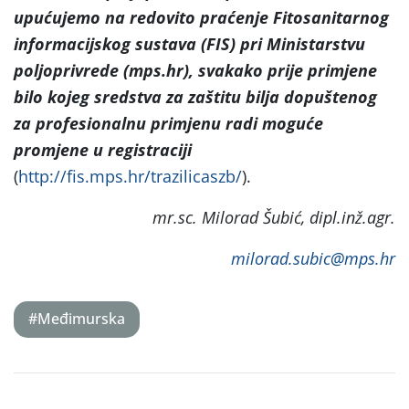
upućujemo na
redovito praćenje Fitosanitarnog
informacijskog sustava (FIS) pri Ministarstvu
poljoprivrede (mps.hr), svakako prije primjene
bilo kojeg sredstva za zaštitu bilja dopuštenog
za profesionalnu primjenu radi moguće
promjene u registraciji
(
http://fis.mps.hr/trazilicaszb/
).
mr.sc. Milorad Šubić, dipl.inž.agr.
milorad.subic@mps.hr
#Međimurska
Post