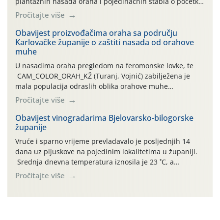
plantažnih nasada oraha i pojedinačnih stabla o početku
leta i ovogodišnjoj potrebi usmjerenog suzbijanja
Pročitajte više
orahove muhe (Rhagoletis completa)! Već dvanaest dana
traje drugi ovogodišnji “toplinski udar”, koji naročito
Obavijest proizvođačima oraha sa području
Karlovačke županije o zaštiti nasada od orahove
izražen zadnja šest dana (31.7.-05.8.), jer najviše
muhe
temperature zraka svakodnevno […]
U nasadima oraha pregledom na feromonske lovke, te
CAM_COLOR_ORAH_KŽ (Turanj, Vojnić) zabilježena je
mala populacija odraslih oblika orahove muhe
(Rhagoletis completa). Niska brojnost može se objasniti
Pročitajte više
činjenicom da je riječ o mladim nasadima s vrlo malim
urodom, što je povezano i s manjim brojem prezimjelih
Obavijest vinogradarima Bjelovarsko-bilogorske
županije
jedinki. U starijim nasadima, na žutim ljepljivim Rebell
pločama s […]
Vruće i sparno vrijeme prevladavalo je posljednjih 14
dana uz pljuskove na pojedinim lokalitetima u županiji.
Srednja dnevna temperatura iznosila je 23 ˚C, a
maksimalne su posljednjih dana dosezale do 35 ˚C.
Pročitajte više
Simptome plamenjače vinove loze (Plasmoparas
viticola) vidljivi su na zapercima i vršnom mladom lišću.
Kako bi i dalje održali zdravu lisnu masu u zaštiti je
moguće […]