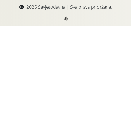
2026 Savjetodavna | Sva prava pridržana.