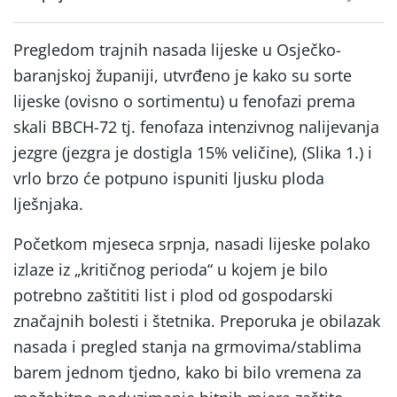
Pregledom trajnih nasada lijeske u Osječko-
baranjskoj županiji, utvrđeno je kako su sorte
lijeske (ovisno o sortimentu) u fenofazi prema
skali BBCH-72 tj. fenofaza intenzivnog nalijevanja
jezgre (jezgra je dostigla 15% veličine), (Slika 1.) i
vrlo brzo će potpuno ispuniti ljusku ploda
lješnjaka.
Početkom mjeseca srpnja, nasadi lijeske polako
izlaze iz „kritičnog perioda“ u kojem je bilo
potrebno zaštititi list i plod od gospodarski
značajnih bolesti i štetnika. Preporuka je obilazak
nasada i pregled stanja na grmovima/stablima
barem jednom tjedno, kako bi bilo vremena za