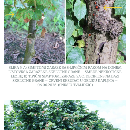
SLIKA 5. A) SIMPTOMI ZARAZE SA GLJIVIČNIM RAKOM NA DONJIM
LISTOVIMA ZARAŽENE SKELETNE GRANE – SMEĐE NEKROTIČNE
LEZIJE; B) TIPIČNI SIMPTOMI ZARAZE SA C. DECIPIENS NA BAZI
SKELETNE GRANE – CRVENI EKSUDAT U OBLIKU KAPLJICA –
06.06.2026. (SNIMIO T.VALIDŽIĆ)