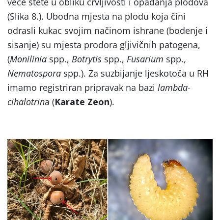
veće štete u obliku crvljivosti i opadanja plodova
(Slika 8.). Ubodna mjesta na plodu koja čini
odrasli kukac svojim načinom ishrane (bodenje i
sisanje) su mjesta prodora gljivičnih patogena,
(
Monilinia
spp.,
Botrytis
spp.,
Fusarium
spp.,
Nematospora
spp.). Za suzbijanje ljeskotoča u RH
imamo registriran pripravak na bazi
lambda-
cihalotrin
a (
Karate Zeon
).