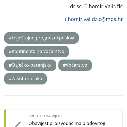
dr.sc. Tihomir Validžić
tihomir.validzic@mps.hr
#Izvještajno prognozni poslovi
#Kontinentalno voćarstvo
#Osječko-baranjska
#Voćarstvo
#Zaštita voćaka
Post
navigation
PRETHODNA VIJEST
Obavijest proizvođačima plodovitog