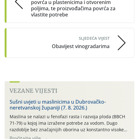
povrća u plastenicima i otvorenim
poljima, te proizvođačima povrća za
vlastite potrebe
SLJEDEĆA VIJEST
Obavijest vinogradarima
VEZANE VIJESTI
Sušni uvjeti u maslinicima u Dubrovačko-
neretvanskoj županiji (7. 8. 2026.)
Maslina se nalazi u fenofazi rasta i razvoja ploda (BBCH
71-79) u kojoj ima izražene potrebe za vodom. Dugo
razdoblje bez značajnijih oborina uz konstantno visoke
temperature negativno utječe na rast i razvoj ploda, a
Pročitajte više