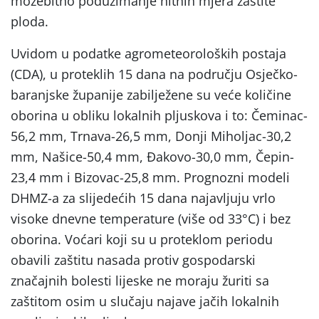
možebitno poduzimanje hitnih mjera zaštite
ploda.
Uvidom u podatke agrometeoroloških postaja
(CDA), u proteklih 15 dana na području Osječko-
baranjske županije zabilježene su veće količine
oborina u obliku lokalnih pljuskova i to: Čeminac-
56,2 mm, Trnava-26,5 mm, Donji Miholjac-30,2
mm, Našice-50,4 mm, Đakovo-30,0 mm, Čepin-
23,4 mm i Bizovac-25,8 mm. Prognozni modeli
DHMZ-a za slijedećih 15 dana najavljuju vrlo
visoke dnevne temperature (više od 33°C) i bez
oborina. Voćari koji su u proteklom periodu
obavili zaštitu nasada protiv gospodarski
značajnih bolesti lijeske ne moraju žuriti sa
zaštitom osim u slučaju najave jačih lokalnih