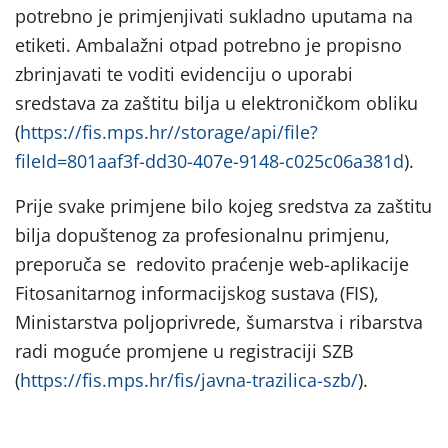
potrebno je primjenjivati sukladno uputama na
etiketi. Ambalažni otpad potrebno je propisno
zbrinjavati te voditi evidenciju o uporabi
sredstava za zaštitu bilja u elektroničkom obliku
(
https://fis.mps.hr//storage/api/file?
fileId=801aaf3f-dd30-407e-9148-c025c06a381d
).
Prije svake primjene bilo kojeg sredstva za zaštitu
bilja dopuštenog za profesionalnu primjenu,
preporuča se redovito praćenje web-aplikacije
Fitosanitarnog informacijskog sustava (FIS),
Ministarstva poljoprivrede, šumarstva i ribarstva
radi moguće promjene u registraciji SZB
(
https://fis.mps.hr/fis/javna-trazilica-szb/
).