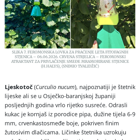
SLIKA 7. FEROMONSKA LOVKA ZA PRAĆENJE LETA FITOFAGNIH
STJENICA – 06.06.2026. CRVENA STRJELICA – FEROMONSKI
ATRAKTANT ZA PRIVLAČENJE SMEĐE MRAMORIRANE STJENICE
(H.HALYS), (SNIMIO T.VALIDŽIĆ)
Ljeskotoč
(
Curculio nucum
), najpoznatiji je štetnik
lijeske ali se u Osječko-baranjskoj županiji
posljednjih godina vrlo rijetko susreće. Odrasli
kukac je kornjaš iz porodice pipa, dužine tijela 6-9
mm, crvenkastosmeđe boje, pokriven finim
žutosivim dlačicama. Ličinke štetnika uzrokuju