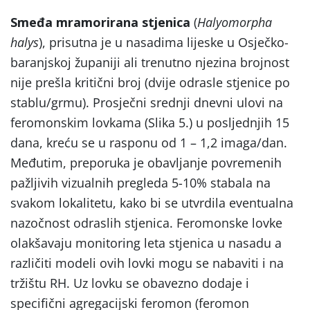
Smeđa mramorirana stjenica
(
Halyomorpha
halys
), prisutna je u nasadima lijeske u Osječko-
baranjskoj županiji ali trenutno njezina brojnost
nije prešla kritični broj (dvije odrasle stjenice po
stablu/grmu). Prosječni srednji dnevni ulovi na
feromonskim lovkama (Slika 5.) u posljednjih 15
dana, kreću se u rasponu od 1 – 1,2 imaga/dan.
Međutim, preporuka je obavljanje povremenih
pažljivih vizualnih pregleda 5-10% stabala na
svakom lokalitetu, kako bi se utvrdila eventualna
nazočnost odraslih stjenica. Feromonske lovke
olakšavaju monitoring leta stjenica u nasadu a
različiti modeli ovih lovki mogu se nabaviti i na
tržištu RH. Uz lovku se obavezno dodaje i
specifični agregacijski feromon (feromon