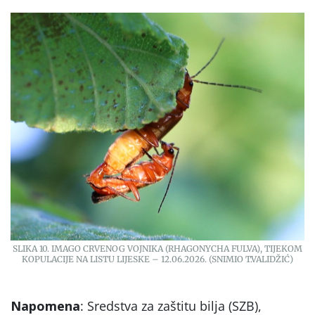
SLIKA 10. IMAGO CRVENOG VOJNIKA (RHAGONYCHA FULVA), TIJEKOM
KOPULACIJE NA LISTU LIJESKE – 12.06.2026. (SNIMIO T.VALIDŽIĆ)
Napomena
: Sredstva za zaštitu bilja (SZB),