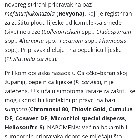
novoregistrirani pripravak na bazi
mefentriflukonazola
(Revyona),
koji je registriran
za zaštitu ploda lijeske od kompleksa smeđe
(sive) nekroze (
Colletotrichum
spp.,
Cladosporium
spp.,
Alternaria
spp.,
Fusarium
spp.,
Phomopsis
spp.). Pripravak djeluje i na pepelnicu lijeske
(
Phyllactinia corylea
).
Prilikom obilaska nasada u Osječko-baranjskoj
županiji, pepelnica lijeske (
P. corylea
), nije
zatečena. U slučaju simptoma zaraze za zaštitu se
mogu koristiti i kontaktni pripravci na bazi
sumpora
(
Chromosul 80, Thiovit Gold, Cumulus
DF, Cosavet DF,
Microthiol special disperss,
Heliosoufre S
). NAPOMENA: Većina bakarnih i
sumpornih pripravaka dobro se miješaju što