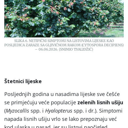
SLIKA 6. NETIPIČNI SIMPTOMI NA LISTOVIMA LIJESKE KAO
POSLJEDICA ZARAZE SA GLJIVIČNOM RAKOM (CYTOSPORA DECIPIENS)
– 06.06.2026. (SNIMIO T.VALIDŽIĆ)
Štetnici lijeske
Posljednjih godina u nasadima lijeske sve češće
se primjećuju veće populacije
zelenih lisnih ušiju
(
Myzocallis
spp. i
Hyalopterus
spp. i dr.). Simptomi
napada lisnih ušiju vrlo se lako prepoznaju već
kod ulaska u nasad, jer su listovi naočigled