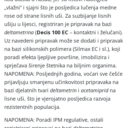
„vlažni“ i sjajni što je posljedica lučenja medne
rose od strane lisnih uši. Za suzbijanje lisnih
ušiju u lijesci, registriran je pripravak na bazi
deltametrina
(
Decis 100 EC
– kontaktni i želučani).
Uz navedeni pripravak može se dodati i pripravak
na bazi silikonskih polimera (Silmax EC i sl.), koji
poradi efekta ljepljive površine, imobilizira i
sprječava širenje štetnika na biljnim organima.
NAPOMENA: Posljednjih godina, voćari sve češće
prijavljuju smanjenu učinkovitost pripravaka na
bazi djelatnih tvari
deltametrin
i
acetamiprid
na
lisne uši, što je vjerojatno posljedica razvoja
rezistentnih populacija.
NAPOMENA: Poradi IPM regulative, ostali