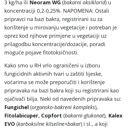
3 kg/ha ili
Neoram WG
(
bakarni oksiklorid
) u
koncentraciji 0,2-0,25%
.
NAPOMENA: Ostali
pripravci na bazi bakra, registrirani su za
korištenje u mirovanju vegetacije i potreban je
oprez kod njihove primjene u vegetaciji uz
prilagodbu koncentracije/dozacije, poradi
moguće pojave fitotoksičnosti.
Kako smo u RH vrlo ograničeni u izboru
fungicidnih aktivnih tvari u zaštiti lijeske,
voćarima se može preporučiti i korištenje
pripravaka na bazi bakra koji su registrirani kao
ojačivači bilja. Neki od navedenih pripravaka su:
Fungichel
(
organsko-bakreni kompleks
),
Fitolabicuper, Copfort
(
bakarni-glukonat
),
Kalex
EVO
(
karboksilne kilseline+bakar
) i sl., a koji