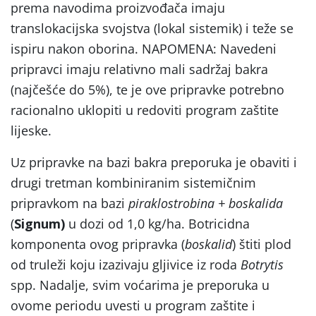
prema navodima proizvođača imaju
translokacijska svojstva (lokal sistemik) i teže se
ispiru nakon oborina. NAPOMENA: Navedeni
pripravci imaju relativno mali sadržaj bakra
(najčešće do 5%), te je ove pripravke potrebno
racionalno uklopiti u redoviti program zaštite
lijeske.
Uz pripravke na bazi bakra preporuka je obaviti i
drugi tretman kombiniranim sistemičnim
pripravkom na bazi
piraklostrobina + boskalida
(
Signum)
u dozi od 1,0 kg/ha. Botricidna
komponenta ovog pripravka (
boskalid
) štiti plod
od truleži koju izazivaju gljivice iz roda
Botrytis
spp. Nadalje, svim voćarima je preporuka u
ovome periodu uvesti u program zaštite i