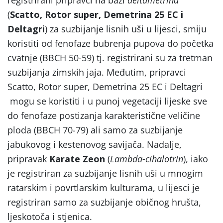
registrirani pripravci na bazi
deltametrina
(
Scatto, Rotor super, Demetrina 25 EC i
Deltagri
) za suzbijanje lisnih uši u lijesci, smiju
koristiti od fenofaze bubrenja pupova do početka
cvatnje (BBCH 50-59) tj. registrirani su za tretman
suzbijanja zimskih jaja. Međutim, pripravci
Scatto, Rotor super, Demetrina 25 EC i Deltagri
mogu se koristiti i u punoj vegetaciji lijeske sve
do fenofaze postizanja karakteristične veličine
ploda (BBCH 70-79) ali samo za suzbijanje
jabukovog i kestenovog savijača. Nadalje,
pripravak
Karate Zeon
(
Lambda-cihalotrin
), iako
je registriran za suzbijanje lisnih uši u mnogim
ratarskim i povrtlarskim kulturama, u lijesci je
registriran samo za suzbijanje običnog hrušta,
ljeskotoča i stjenica.