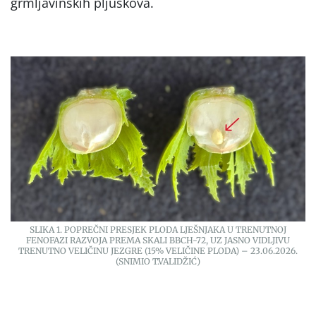
grmljavinskih pljuskova.
SLIKA 1. POPREČNI PRESJEK PLODA LJEŠNJAKA U TRENUTNOJ
FENOFAZI RAZVOJA PREMA SKALI BBCH-72, UZ JASNO VIDLJIVU
TRENUTNO VELIČINU JEZGRE (15% VELIČINE PLODA) – 23.06.2026.
(SNIMIO T.VALIDŽIĆ)