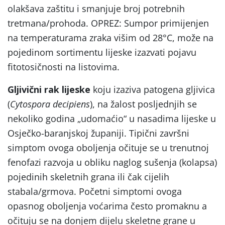
olakšava zaštitu i smanjuje broj potrebnih
tretmana/prohoda. OPREZ: Sumpor primijenjen
na temperaturama zraka višim od 28°C, može na
pojedinom sortimentu lijeske izazvati pojavu
fitotosičnosti na listovima.
Gljivični rak lijeske
koju izaziva patogena gljivica
(
Cytospora decipiens
), na žalost posljednjih se
nekoliko godina „udomaćio“ u nasadima lijeske u
Osječko-baranjskoj županiji. Tipični završni
simptom ovoga oboljenja očituje se u trenutnoj
fenofazi razvoja u obliku naglog sušenja (kolapsa)
pojedinih skeletnih grana ili čak cijelih
stabala/grmova. Početni simptomi ovoga
opasnog oboljenja voćarima često promaknu a
očituju se na donjem dijelu skeletne grane u