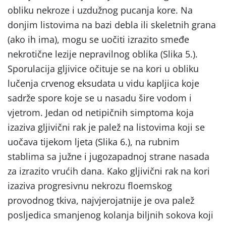
obliku nekroze i uzdužnog pucanja kore. Na
donjim listovima na bazi debla ili skeletnih grana
(ako ih ima), mogu se uočiti izrazito smeđe
nekrotične lezije nepravilnog oblika (Slika 5.).
Sporulacija gljivice očituje se na kori u obliku
lučenja crvenog eksudata u vidu kapljica koje
sadrže spore koje se u nasadu šire vodom i
vjetrom. Jedan od netipičnih simptoma koja
izaziva gljivični rak je palež na listovima koji se
uočava tijekom ljeta (Slika 6.), na rubnim
stablima sa južne i jugozapadnoj strane nasada
za izrazito vrućih dana. Kako gljivični rak na kori
izaziva progresivnu nekrozu floemskog
provodnog tkiva, najvjerojatnije je ova palež
posljedica smanjenog kolanja biljnih sokova koji