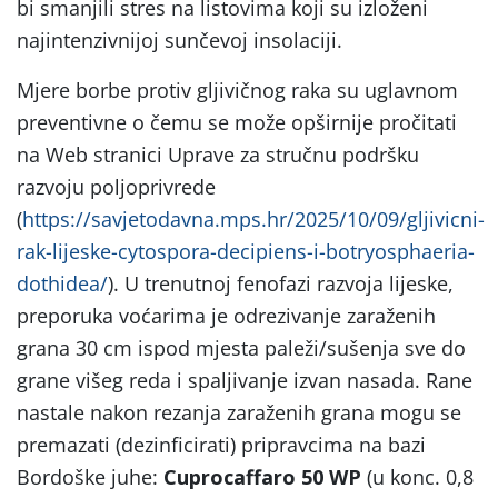
bi smanjili stres na listovima koji su izloženi
najintenzivnijoj sunčevoj insolaciji.
Mjere borbe protiv gljivičnog raka su uglavnom
preventivne o čemu se može opširnije pročitati
na Web stranici Uprave za stručnu podršku
razvoju poljoprivrede
(
https://savjetodavna.mps.hr/2025/10/09/gljivicni-
rak-lijeske-cytospora-decipiens-i-botryosphaeria-
dothidea/
). U trenutnoj fenofazi razvoja lijeske,
preporuka voćarima je odrezivanje zaraženih
grana 30 cm ispod mjesta paleži/sušenja sve do
grane višeg reda i spaljivanje izvan nasada. Rane
nastale nakon rezanja zaraženih grana mogu se
premazati (dezinficirati) pripravcima na bazi
Bordoške juhe:
Cuprocaffaro 50 WP
(u konc. 0,8