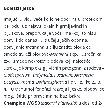
Bolesti lijeske
Imajući u vidu veće količine oborina u proteklom
periodu, uz najavu lokalnih grmljavinskih
pljuskova, preporuka je voćarima (koji to nisu
obavili do danas), u slučaju jačih oborina,
obavljanje tretmana u cilju zaštite ploda od
smeđe truleži plodova-
Monilinia
spp. i uzročnika
tzv. „smeđe nekroze“ plodova koji najčešće
uzrokuje kompleks gljivičnih patogena iz rodova –
Cladosporium, Didymella, Fusarium, Alternaria,
Botrytis, Phoma, Bothriosphaeria
i dr.), (Slike 2., 3. i
4.). U trenutnoj fenofazi razvoja lijeske, plodovi se
mogu štititi pripravcima na bazi bakra:
Champion WG 50
(
bakarni hidroksid
) u dozi od 2-