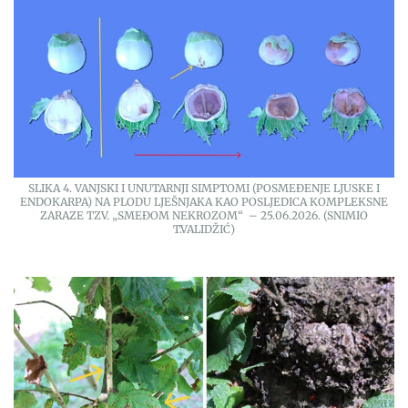
SLIKA 4. VANJSKI I UNUTARNJI SIMPTOMI (POSMEĐENJE LJUSKE I
ENDOKARPA) NA PLODU LJEŠNJAKA KAO POSLJEDICA KOMPLEKSNE
ZARAZE TZV. „SMEĐOM NEKROZOM“ – 25.06.2026. (SNIMIO
T.VALIDŽIĆ)