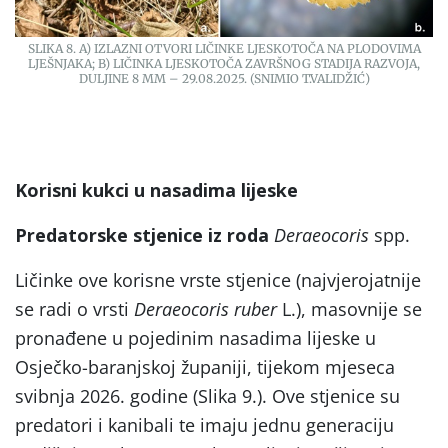
SLIKA 8. A) IZLAZNI OTVORI LIČINKE LJESKOTOČA NA PLODOVIMA
LJEŠNJAKA; B) LIČINKA LJESKOTOČA ZAVRŠNOG STADIJA RAZVOJA,
DULJINE 8 MM – 29.08.2025. (SNIMIO T.VALIDŽIĆ)
Korisni kukci u nasadima lijeske
Predatorske stjenice iz roda
Deraeocoris
spp.
Ličinke ove korisne vrste stjenice (najvjerojatnije
se radi o vrsti
Deraeocoris ruber
L.), masovnije se
pronađene u pojedinim nasadima lijeske u
Osječko-baranjskoj županiji, tijekom mjeseca
svibnja 2026. godine (Slika 9.). Ove stjenice su
predatori i kanibali te imaju jednu generaciju