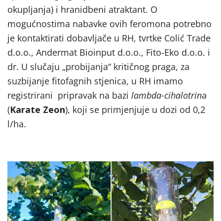
okupljanja) i hranidbeni atraktant. O
mogućnostima nabavke ovih feromona potrebno
je kontaktirati dobavljače u RH, tvrtke Colić Trade
d.o.o., Andermat Bioinput d.o.o., Fito-Eko d.o.o. i
dr. U slučaju „probijanja“ kritičnog praga, za
suzbijanje fitofagnih stjenica, u RH imamo
registrirani pripravak na bazi
lambda-cihalotrin
a
(
Karate Zeon
), koji se primjenjuje u dozi od 0,2
l/ha.