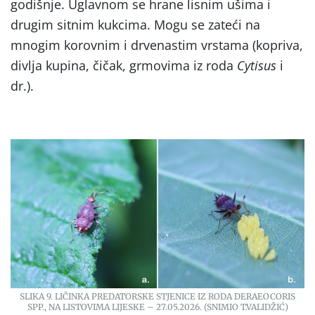
godišnje. Uglavnom se hrane lisnim ušima i
drugim sitnim kukcima. Mogu se zateći na
mnogim korovnim i drvenastim vrstama (kopriva,
divlja kupina, čičak, grmovima iz roda
Cytisus
i
dr.).
SLIKA 9. LIČINKA PREDATORSKE STJENICE IZ RODA DERAEOCORIS
SPP., NA LISTOVIMA LIJESKE – 27.05.2026. (SNIMIO T.VALIDŽIĆ)