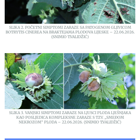
SLIKA 2. POČETNI SIMPTOMI ZARAZE SA PATOGENOM GLJIVICOM
BOTRYTIS CINEREA NA BRAKTEJAMA PLODOVA LIJESKE – 22.06.2026.
(SNIMIO T.VALIDŽIĆ)
SLIKA 3. VANJSKI SIMPTOMI ZARAZE NA LJUSCI PLODA LJEŠNJAKA
KAO POSLJEDICA KOMPLEKSNE ZARAZE S TZV. „SMEĐOM
NEKROZOM“ PLODA – 22.06.2026. (SNIMIO T.VALIDŽIĆ)