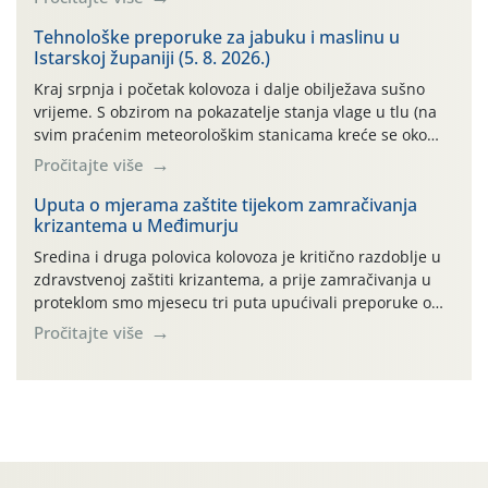
takvo sušno razdoblje će se nastaviti. Primjeri
temperatura na poluotoku Pelješcu: 13.07. do 19.07.2026.
Tehnološke preporuke za jabuku i maslinu u
Istarskoj županiji (5. 8. 2026.)
(min. temp. 19,84°C , max. temp. […]
Kraj srpnja i početak kolovoza i dalje obilježava sušno
vrijeme. S obzirom na pokazatelje stanja vlage u tlu (na
svim praćenim meteorološkim stanicama kreće se oko
maksimalne vrijednosti od cb 200) jabuke se još i dobro,
Pročitajte više
vizualno, drže. To, međutim, ne umanjuje dugoročni
negativan učinak stresa na biljke, koji, ako se on ponavlja
Uputa o mjerama zaštite tijekom zamračivanja
krizantema u Međimurju
više godina […]
Sredina i druga polovica kolovoza je kritično razdoblje u
zdravstvenoj zaštiti krizantema, a prije zamračivanja u
proteklom smo mjesecu tri puta upućivali preporuke o
preventivnim mjerama zaštite krizantema od najčešćih
Pročitajte više
uzročnika bolesti, štetnika i fito-fagnih grinja (23.7., 14.7.,
06.7.)! Na početku ovog mjeseca je zabilježeno je
povijesno i ekstremno vruće meteorološko razdoblje, uz
najviše temperature […]